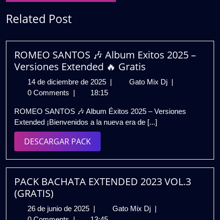
Related Post
ROMEO SANTOS 🎶 Album Exitos 2025 –
Versiones Extended 🔥 Gratis
14
ROMEO
14 de diciembre de 2025
|
Gato Mix Dj
|
de
SANTOS
0 Comments
|
18:15
diciembre
🎶
ROMEO SANTOS 🎶 Album Éxitos 2025 – Versiones
de
Album
Extended ¡Bienvenidos a la nueva era de [...]
2025
Exitos
2025
DESCARGAR
DESCARGAR PACK
–
PACK
Versiones
Extended
🔥
PACK BACHATA EXTENDED 2023 VOL.3
Gratis
(GRATIS)
26
PACK
26 de junio de 2025
|
Gato Mix Dj
|
de
BACHATA
0 Comments
|
13:45