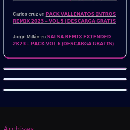
Carlos cruz
en
𝗣𝗔𝗖𝗞 𝗩𝗔𝗟𝗟𝗘𝗡𝗔𝗧𝗢𝗦 𝗜𝗡𝗧𝗥𝗢𝗦
𝗥𝗘𝗠𝗜𝗫 𝟮𝟬𝟮𝟯 – 𝗩𝗢𝗟.𝟱 | 𝗗𝗘𝗦𝗖𝗔𝗥𝗚𝗔 𝗚𝗥𝗔𝗧𝗜𝗦
Jorge Millán
en
𝗦𝗔𝗟𝗦𝗔 𝗥𝗘𝗠𝗜𝗫 𝗘𝗫𝗧𝗘𝗡𝗗𝗘𝗗
𝟮𝗞𝟮𝟯 – 𝗣𝗔𝗖𝗞 𝗩𝗢𝗟.𝟲 (𝗗𝗘𝗦𝗖𝗔𝗥𝗚𝗔 𝗚𝗥𝗔𝗧𝗜𝗦)
Archives