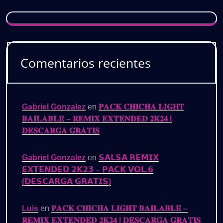
Comentarios recientes
Gabriel Gonzalez
en
𝐏𝐀𝐂𝐊 𝐂𝐇𝐈𝐂𝐇𝐀 𝐋𝐈𝐆𝐇𝐓
𝐁𝐀𝐈𝐋𝐀𝐁𝐋𝐄 – 𝐑𝐄𝐌𝐈𝐗 𝐄𝐗𝐓𝐄𝐍𝐃𝐄𝐃 𝟐𝐊𝟐𝟒 |
𝐃𝐄𝐒𝐂𝐀𝐑𝐆𝐀 𝐆𝐑𝐀𝐓𝐈𝐒
Gabriel Gonzalez
en
𝗦𝗔𝗟𝗦𝗔 𝗥𝗘𝗠𝗜𝗫
𝗘𝗫𝗧𝗘𝗡𝗗𝗘𝗗 𝟮𝗞𝟮𝟯 – 𝗣𝗔𝗖𝗞 𝗩𝗢𝗟.𝟲
(𝗗𝗘𝗦𝗖𝗔𝗥𝗚𝗔 𝗚𝗥𝗔𝗧𝗜𝗦)
Luis
en
𝐏𝐀𝐂𝐊 𝐂𝐇𝐈𝐂𝐇𝐀 𝐋𝐈𝐆𝐇𝐓 𝐁𝐀𝐈𝐋𝐀𝐁𝐋𝐄 –
𝐑𝐄𝐌𝐈𝐗 𝐄𝐗𝐓𝐄𝐍𝐃𝐄𝐃 𝟐𝐊𝟐𝟒 | 𝐃𝐄𝐒𝐂𝐀𝐑𝐆𝐀 𝐆𝐑𝐀𝐓𝐈𝐒