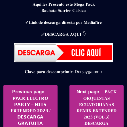
𝐀𝐪𝐮𝐢́ 𝐥𝐞𝐬 𝐏𝐫𝐞𝐬𝐞𝐧𝐭𝐨 𝐞𝐬𝐭𝐞 𝐌𝐞𝐠𝐚 𝐏𝐚𝐜𝐤
𝐁𝐚𝐜𝐡𝐚𝐭𝐚 𝐒𝐭𝐚𝐫𝐭𝐞𝐫 𝐂𝐥𝐚́𝐬𝐢𝐜𝐚
✔𝐋𝐢𝐧𝐤 𝐝𝐞 𝐝𝐞𝐬𝐜𝐚𝐫𝐠𝐚 𝐝𝐢𝐫𝐞𝐜𝐭𝐚 𝐩𝐨𝐫 𝐌𝐞𝐝𝐢𝐚𝐟𝐢𝐫𝐞
✅𝐃𝐄𝐒𝐂𝐀𝐑𝐆𝐀 𝐀𝐐𝐔𝐈 👇
𝐂𝐥𝐚𝐯𝐞 𝐩𝐚𝐫𝐚 𝐝𝐞𝐬𝐜𝐨𝐦𝐩𝐫𝐢𝐦𝐢𝐫: Deejaygatomix
Navegación
de
Older
Newer
Previous page
Next page
𝐏𝐀𝐂𝐊
Posts
Posts
𝗣𝗔𝗖𝗞 𝗘𝗟𝗘𝗖𝗧𝗥𝗢
𝐎𝐑𝐐𝐔𝐄𝐒𝐓𝐀𝐒
entradas
𝗣𝗔𝗥𝗧𝗬 – 𝗛𝗜𝗧𝗦
𝐄𝐂𝐔𝐀𝐓𝐎𝐑𝐈𝐀𝐍𝐀𝐒
𝗘𝗫𝗧𝗘𝗡𝗗𝗘𝗗 𝟮𝟬𝟮𝟯 /
𝐑𝐄𝐌𝐈𝐗 𝐄𝐗𝐓𝐄𝐍𝐃𝐄𝐃
𝗗𝗘𝗦𝗖𝗔𝗥𝗚𝗔
𝟐𝟎𝟐𝟑 (𝐕𝐎𝐋.𝟑)
𝗚𝗥𝗔𝗧𝗨𝗜𝗧𝗔
𝐃𝐄𝐒𝐂𝐀𝐑𝐆𝐀