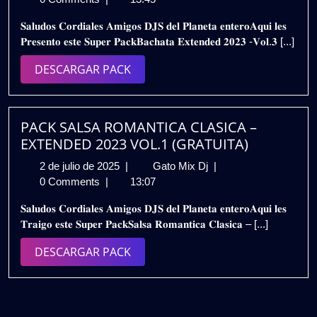
junio
EXTENDED
𝐒𝐚𝐥𝐮𝐝𝐨𝐬 𝐂𝐨𝐫𝐝𝐢𝐚𝐥𝐞𝐬 𝐀𝐦𝐢𝐠𝐨𝐬 𝐃𝐉𝐒 𝐝𝐞𝐥 𝐏𝐥𝐚𝐧𝐞𝐭𝐚 𝐞𝐧𝐭𝐞𝐫𝐨𝐀𝐪𝐮𝐢 𝐥𝐞𝐬
de
2023
𝐏𝐫𝐞𝐬𝐞𝐧𝐭𝐨 𝐞𝐬𝐭𝐞 𝐒𝐮𝐩𝐞𝐫 𝐏𝐚𝐜𝐤𝐁𝐚𝐜𝐡𝐚𝐭𝐚 𝐄𝐱𝐭𝐞𝐧𝐝𝐞𝐝 𝟐𝟎𝟐𝟑 -𝐕𝐨𝐥.𝟑 [...]
2025
VOL.3
(GRATIS)
DESCARGAR
DESCARGAR PACK
PACK
PACK SALSA ROMANTICA CLASICA –
EXTENDED 2023 VOL.1 (GRATUITA)
2
PACK
2 de julio de 2025
|
Gato Mix Dj
|
de
SALSA
0 Comments
|
13:07
julio
ROMANTICA
𝐒𝐚𝐥𝐮𝐝𝐨𝐬 𝐂𝐨𝐫𝐝𝐢𝐚𝐥𝐞𝐬 𝐀𝐦𝐢𝐠𝐨𝐬 𝐃𝐉𝐒 𝐝𝐞𝐥 𝐏𝐥𝐚𝐧𝐞𝐭𝐚 𝐞𝐧𝐭𝐞𝐫𝐨𝐀𝐪𝐮𝐢 𝐥𝐞𝐬
de
CLASICA
𝐓𝐫𝐚𝐢𝐠𝐨 𝐞𝐬𝐭𝐞 𝐒𝐮𝐩𝐞𝐫 𝐏𝐚𝐜𝐤𝐒𝐚𝐥𝐬𝐚 𝐑𝐨𝐦𝐚𝐧𝐭𝐢𝐜𝐚 𝐂𝐥𝐚𝐬𝐢𝐜𝐚 – [...]
2025
–
EXTENDED
DESCARGAR
DESCARGAR PACK
2023
PACK
VOL.1
(GRATUITA)