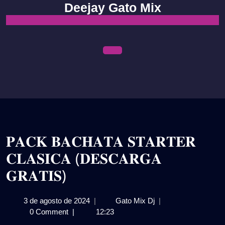
Skip
Deejay Gato Mix
to
content
Open
Menu
𝐏𝐀𝐂𝐊 𝐁𝐀𝐂𝐇𝐀𝐓𝐀 𝐒𝐓𝐀𝐑𝐓𝐄𝐑
𝐂𝐋𝐀𝐒𝐈𝐂𝐀 (𝐃𝐄𝐒𝐂𝐀𝐑𝐆𝐀
𝐆𝐑𝐀𝐓𝐈𝐒)
3
𝐏𝐀𝐂𝐊
3 de agosto de 2024
|
Gato Mix Dj
|
de
𝐁𝐀𝐂𝐇𝐀𝐓𝐀
0 Comment
|
12:23
agosto
𝐒𝐓𝐀𝐑𝐓𝐄𝐑