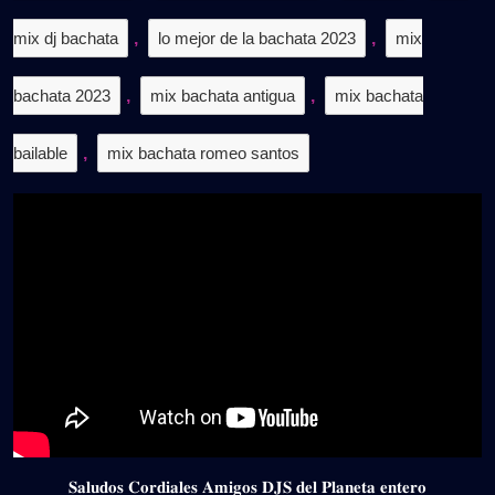
mix dj bachata
,
lo mejor de la bachata 2023
,
mix
bachata 2023
,
mix bachata antigua
,
mix bachata
bailable
,
mix bachata romeo santos
𝐒𝐚𝐥𝐮𝐝𝐨𝐬 𝐂𝐨𝐫𝐝𝐢𝐚𝐥𝐞𝐬 𝐀𝐦𝐢𝐠𝐨𝐬 𝐃𝐉𝐒 𝐝𝐞𝐥 𝐏𝐥𝐚𝐧𝐞𝐭𝐚 𝐞𝐧𝐭𝐞𝐫𝐨