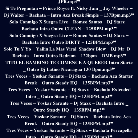
𝐉𝐏𝐑.𝐦𝐩𝟑❞
𝐒𝐢 𝐓𝐞 𝐏𝐫𝐞𝐠𝐮𝐧𝐭𝐚𝐧 – 𝐏𝐫𝐢𝐧𝐜𝐞 𝐑𝐨𝐲𝐜𝐞 𝐟𝐭. 𝐍𝐢𝐜𝐤𝐲 𝐉𝐚𝐦 _ 𝐉𝐚𝐲 𝐖𝐡𝐞𝐞𝐥𝐞𝐫 –
𝐃𝐣 𝐖𝐚𝐥𝐭𝐞𝐫 – 𝐁𝐚𝐜𝐡𝐚𝐭𝐚 – 𝐈𝐧𝐭𝐫𝐨 𝐀𝐜𝐚 𝐁𝐫𝐞𝐚𝐤 𝐒𝐢𝐦𝐩𝐥𝐞 – 𝟏𝟑𝟕𝐁𝐩𝐦.𝐦𝐩𝟑❞
𝐒𝐨𝐥𝐨 𝐂𝐨𝐧𝐦𝐢𝐠𝐨 𝐗 𝐒𝐮𝐞𝐠𝐫𝐚 𝐋𝐢𝐯𝐞 – 𝐑𝐨𝐦𝐞𝐨 𝐒𝐚𝐧𝐭𝐨𝐬 – 𝐃𝐉 𝐒𝐭𝐚𝐫𝐳 –
𝐁𝐚𝐜𝐡𝐚𝐭𝐚 𝐈𝐧𝐭𝐫𝐨 𝐎𝐮𝐭𝐫𝐨 𝐂𝐋𝐄𝐀𝐍 – 𝟏𝟐𝟓𝐁𝐏𝐌.𝐦𝐩𝟑❞
𝐒𝐨𝐥𝐨 𝐂𝐨𝐧𝐦𝐢𝐠𝐨 𝐗 𝐒𝐮𝐞𝐠𝐫𝐚 𝐋𝐢𝐯𝐞 – 𝐑𝐨𝐦𝐞𝐨 𝐒𝐚𝐧𝐭𝐨𝐬 – 𝐃𝐉 𝐒𝐭𝐚𝐫𝐳 –
𝐁𝐚𝐜𝐡𝐚𝐭𝐚 𝐈𝐧𝐭𝐫𝐨 𝐎𝐮𝐭𝐫𝐨 𝐃𝐈𝐑𝐓𝐘 – 𝟏𝟐𝟓𝐁𝐏𝐌.𝐦𝐩𝟑❞
𝐒𝐨𝐥𝐨 𝐓𝐮 𝐘 𝐘𝐨 – 𝐘𝐚𝐢𝐥𝐢𝐧 𝐋𝐚 𝐌𝐚𝐬 𝐕𝐢𝐫𝐚𝐥, 𝐒𝐡𝐚𝐝𝐨𝐰 𝐁𝐥𝐨𝐰 – 𝐃𝐉 𝐌𝐫. 𝐃 –
𝐁𝐚𝐜𝐡𝐚𝐭𝐚 – 𝐈𝐧𝐭𝐫𝐨 𝐎𝐮𝐭𝐫𝐨 𝐑𝐞𝐝𝐫𝐮𝐦 – 𝟏𝟐𝟐𝐛𝐩𝐦 – 𝐃𝐌𝐁.𝐦𝐩𝟑❞
𝐓𝐈𝐓𝐎 𝐄𝐋 𝐁𝐀𝐌𝐁𝐈𝐍𝐎 𝐓𝐄 𝐂𝐎𝐌𝐄𝐍𝐂𝐄 𝐀 𝐐𝐔𝐄𝐑𝐄𝐑 𝐈𝐧𝐭𝐫𝐨 𝐒𝐭𝐚𝐫𝐭𝐞
_ 𝐎𝐮𝐭𝐫𝐨 𝐃𝐣 𝐋𝐚𝐭𝐢𝐧𝐨 𝐍𝐢𝐜𝐚𝐫𝐚𝐠𝐮𝐚 𝟏𝟑𝟎 𝐁𝐩𝐦.𝐦𝐩𝟑❞
𝐓𝐫𝐞𝐬 𝐕𝐞𝐜𝐞𝐬 – 𝐘𝐨𝐬𝐤𝐚𝐫 𝐒𝐚𝐫𝐚𝐧𝐭𝐞 – 𝐃𝐣 𝐒𝐭𝐚𝐱𝐱 – 𝐁𝐚𝐜𝐡𝐚𝐭𝐚 𝐀𝐜𝐚 𝐒𝐭𝐚𝐫𝐭𝐞𝐫
𝐁𝐫𝐞𝐚𝐤 _ 𝐎𝐮𝐭𝐫𝐨 𝐒𝐭𝐞𝐚𝐝𝐲 𝐇𝐐 – 𝟏𝟑𝟓𝐁𝐏𝐌.𝐦𝐩𝟑❞
𝐓𝐫𝐞𝐬 𝐕𝐞𝐜𝐞𝐬 – 𝐘𝐨𝐬𝐤𝐚𝐫 𝐒𝐚𝐫𝐚𝐧𝐭𝐞 – 𝐃𝐣 𝐒𝐭𝐚𝐱𝐱 – 𝐁𝐚𝐜𝐡𝐚𝐭𝐚 𝐄𝐱𝐭𝐞𝐧𝐝𝐞𝐝
𝐈𝐧𝐭𝐫𝐨 _ 𝐎𝐮𝐭𝐫𝐨 𝐒𝐭𝐞𝐚𝐝𝐲 𝐇𝐐 – 𝟏𝟑𝟓𝐁𝐏𝐌.𝐦𝐩𝟑❞
𝐓𝐫𝐞𝐬 𝐕𝐞𝐜𝐞𝐬 – 𝐘𝐨𝐬𝐤𝐚𝐫 𝐒𝐚𝐫𝐚𝐧𝐭𝐞 – 𝐃𝐣 𝐒𝐭𝐚𝐱𝐱 – 𝐁𝐚𝐜𝐡𝐚𝐭𝐚 𝐈𝐧𝐭𝐫𝐨 _
𝐎𝐮𝐭𝐫𝐨 𝐒𝐭𝐞𝐚𝐝𝐲 𝐇𝐐 – 𝟏𝟑𝟓𝐁𝐏𝐌.𝐦𝐩𝟑❞
𝐓𝐫𝐞𝐬 𝐕𝐞𝐜𝐞𝐬 – 𝐘𝐨𝐬𝐤𝐚𝐫 𝐒𝐚𝐫𝐚𝐧𝐭𝐞 – 𝐃𝐣 𝐒𝐭𝐚𝐱𝐱 – 𝐁𝐚𝐜𝐡𝐚𝐭𝐚 𝐈𝐧𝐭𝐫𝐨 𝐀𝐜𝐚
𝐁𝐫𝐞𝐚𝐤 _ 𝐎𝐮𝐭𝐫𝐨 𝐒𝐭𝐞𝐚𝐝𝐲 𝐇𝐐 – 𝟏𝟑𝟓𝐁𝐏𝐌.𝐦𝐩𝟑❞
𝐓𝐫𝐞𝐬 𝐕𝐞𝐜𝐞𝐬 – 𝐘𝐨𝐬𝐤𝐚𝐫 𝐒𝐚𝐫𝐚𝐧𝐭𝐞 – 𝐃𝐣 𝐒𝐭𝐚𝐱𝐱 – 𝐁𝐚𝐜𝐡𝐚𝐭𝐚 𝐏𝐞𝐫𝐜𝐚𝐩𝐞𝐥𝐥𝐚
𝐈𝐧𝐭𝐫𝐨 _ 𝐎𝐮𝐭𝐫𝐨 𝐒𝐭𝐞𝐚𝐝𝐲 𝐇𝐐 – 𝟏𝟑𝟓𝐁𝐏𝐌.𝐦𝐩𝟑❞