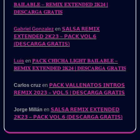
𝐁𝐀𝐈𝐋𝐀𝐁𝐋𝐄 – 𝐑𝐄𝐌𝐈𝐗 𝐄𝐗𝐓𝐄𝐍𝐃𝐄𝐃 𝟐𝐊𝟐𝟒 |
𝐃𝐄𝐒𝐂𝐀𝐑𝐆𝐀 𝐆𝐑𝐀𝐓𝐈𝐒
Gabriel Gonzalez
en
𝗦𝗔𝗟𝗦𝗔 𝗥𝗘𝗠𝗜𝗫
𝗘𝗫𝗧𝗘𝗡𝗗𝗘𝗗 𝟮𝗞𝟮𝟯 – 𝗣𝗔𝗖𝗞 𝗩𝗢𝗟.𝟲
(𝗗𝗘𝗦𝗖𝗔𝗥𝗚𝗔 𝗚𝗥𝗔𝗧𝗜𝗦)
Luis
en
𝐏𝐀𝐂𝐊 𝐂𝐇𝐈𝐂𝐇𝐀 𝐋𝐈𝐆𝐇𝐓 𝐁𝐀𝐈𝐋𝐀𝐁𝐋𝐄 –
𝐑𝐄𝐌𝐈𝐗 𝐄𝐗𝐓𝐄𝐍𝐃𝐄𝐃 𝟐𝐊𝟐𝟒 | 𝐃𝐄𝐒𝐂𝐀𝐑𝐆𝐀 𝐆𝐑𝐀𝐓𝐈𝐒
Carlos cruz
en
𝗣𝗔𝗖𝗞 𝗩𝗔𝗟𝗟𝗘𝗡𝗔𝗧𝗢𝗦 𝗜𝗡𝗧𝗥𝗢𝗦
𝗥𝗘𝗠𝗜𝗫 𝟮𝟬𝟮𝟯 – 𝗩𝗢𝗟.𝟱 | 𝗗𝗘𝗦𝗖𝗔𝗥𝗚𝗔 𝗚𝗥𝗔𝗧𝗜𝗦
Jorge Millán
en
𝗦𝗔𝗟𝗦𝗔 𝗥𝗘𝗠𝗜𝗫 𝗘𝗫𝗧𝗘𝗡𝗗𝗘𝗗
𝟮𝗞𝟮𝟯 – 𝗣𝗔𝗖𝗞 𝗩𝗢𝗟.𝟲 (𝗗𝗘𝗦𝗖𝗔𝗥𝗚𝗔 𝗚𝗥𝗔𝗧𝗜𝗦)