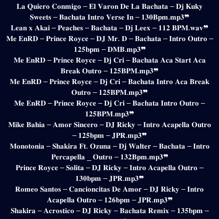
𝐋𝐚 𝐐𝐮𝐢𝐞𝐫𝐨 𝐂𝐨𝐧𝐦𝐢𝐠𝐨 – 𝐄𝐥 𝐕𝐚𝐫𝐨𝐧 𝐃𝐞 𝐋𝐚 𝐁𝐚𝐜𝐡𝐚𝐭𝐚 – 𝐃𝐣 𝐊𝐮𝐤𝐲
𝐒𝐰𝐞𝐞𝐭𝐬 – 𝐁𝐚𝐜𝐡𝐚𝐭𝐚 𝐈𝐧𝐭𝐫𝐨 𝐕𝐞𝐫𝐬𝐞 𝐈𝐧 – 𝟏𝟑𝟎𝐁𝐩𝐦.𝐦𝐩𝟑❞
𝐋𝐞𝐚𝐧 𝐱 𝐀𝐤𝐚𝐢 – 𝐏𝐞𝐚𝐜𝐡𝐞𝐬 – 𝐁𝐚𝐜𝐡𝐚𝐭𝐚 – 𝐃𝐣 𝐋𝐞𝐞𝐱 – 𝟏𝟏𝟐 𝐁𝐏𝐌.𝐰𝐚𝐯❞
𝐌𝐞 𝐄𝐧𝐑𝐃 – 𝐏𝐫𝐢𝐧𝐜𝐞 𝐑𝐨𝐲𝐜𝐞 – 𝐃𝐉 𝐌𝐫. 𝐃 – 𝐁𝐚𝐜𝐡𝐚𝐭𝐚 – 𝐈𝐧𝐭𝐫𝐨 𝐎𝐮𝐭𝐫𝐨 –
𝟏𝟐𝟓𝐛𝐩𝐦 – 𝐃𝐌𝐁.𝐦𝐩𝟑❞
𝐌𝐞 𝐄𝐧𝐑𝐃 – 𝐏𝐫𝐢𝐧𝐜𝐞 𝐑𝐨𝐲𝐜𝐞 – 𝐃𝐣 𝐂𝐫𝐢 – 𝐁𝐚𝐜𝐡𝐚𝐭𝐚 𝐀𝐜𝐚 𝐒𝐭𝐚𝐫𝐭 𝐀𝐜𝐚
𝐁𝐫𝐞𝐚𝐤 𝐎𝐮𝐭𝐫𝐨 – 𝟏𝟐𝟓𝐁𝐏𝐌.𝐦𝐩𝟑❞
𝐌𝐞 𝐄𝐧𝐑𝐃 – 𝐏𝐫𝐢𝐧𝐜𝐞 𝐑𝐨𝐲𝐜𝐞 – 𝐃𝐣 𝐂𝐫𝐢 – 𝐁𝐚𝐜𝐡𝐚𝐭𝐚 𝐈𝐧𝐭𝐫𝐨 𝐀𝐜𝐚 𝐁𝐫𝐞𝐚𝐤
𝐎𝐮𝐭𝐫𝐨 – 𝟏𝟐𝟓𝐁𝐏𝐌.𝐦𝐩𝟑❞
𝐌𝐞 𝐄𝐧𝐑𝐃 – 𝐏𝐫𝐢𝐧𝐜𝐞 𝐑𝐨𝐲𝐜𝐞 – 𝐃𝐣 𝐂𝐫𝐢 – 𝐁𝐚𝐜𝐡𝐚𝐭𝐚 𝐈𝐧𝐭𝐫𝐨 𝐎𝐮𝐭𝐫𝐨 –
𝟏𝟐𝟓𝐁𝐏𝐌.𝐦𝐩𝟑❞
𝐌𝐢𝐤𝐞 𝐁𝐚𝐡𝐢𝐚 – 𝐀𝐦𝐨𝐫 𝐒𝐢𝐧𝐜𝐞𝐫𝐨 – 𝐃𝐉 𝐑𝐢𝐜𝐤𝐲 – 𝐈𝐧𝐭𝐫𝐨 𝐀𝐜𝐚𝐩𝐞𝐥𝐥𝐚 𝐎𝐮𝐭𝐫𝐨
– 𝟏𝟐𝟓𝐛𝐩𝐦 – 𝐉𝐏𝐑.𝐦𝐩𝟑❞
𝐌𝐨𝐧𝐨𝐭𝐨𝐧𝐢𝐚 – 𝐒𝐡𝐚𝐤𝐢𝐫𝐚 𝐅𝐭. 𝐎𝐳𝐮𝐧𝐚 – 𝐃𝐣 𝐖𝐚𝐥𝐭𝐞𝐫 – 𝐁𝐚𝐜𝐡𝐚𝐭𝐚 – 𝐈𝐧𝐭𝐫𝐨
𝐏𝐞𝐫𝐜𝐚𝐩𝐞𝐥𝐥𝐚 _ 𝐎𝐮𝐭𝐫𝐨 – 𝟏𝟑𝟐𝐁𝐩𝐦.𝐦𝐩𝟑❞
𝐏𝐫𝐢𝐧𝐜𝐞 𝐑𝐨𝐲𝐜𝐞 – 𝐒𝐨𝐥𝐢𝐭𝐚 – 𝐃𝐉 𝐑𝐢𝐜𝐤𝐲 – 𝐈𝐧𝐭𝐫𝐨 𝐀𝐜𝐚𝐩𝐞𝐥𝐥𝐚 𝐎𝐮𝐭𝐫𝐨 –
𝟏𝟑𝟎𝐛𝐩𝐦 – 𝐉𝐏𝐑.𝐦𝐩𝟑❞
𝐑𝐨𝐦𝐞𝐨 𝐒𝐚𝐧𝐭𝐨𝐬 – 𝐂𝐚𝐧𝐜𝐢𝐨𝐧𝐜𝐢𝐭𝐚𝐬 𝐃𝐞 𝐀𝐦𝐨𝐫 – 𝐃𝐉 𝐑𝐢𝐜𝐤𝐲 – 𝐈𝐧𝐭𝐫𝐨
𝐀𝐜𝐚𝐩𝐞𝐥𝐥𝐚 𝐎𝐮𝐭𝐫𝐨 – 𝟏𝟐𝟔𝐛𝐩𝐦 – 𝐉𝐏𝐑.𝐦𝐩𝟑❞
𝐒𝐡𝐚𝐤𝐢𝐫𝐚 – 𝐀𝐜𝐫𝐨𝐬𝐭𝐢𝐜𝐨 – 𝐃𝐉 𝐑𝐢𝐜𝐤𝐲 – 𝐁𝐚𝐜𝐡𝐚𝐭𝐚 𝐑𝐞𝐦𝐢𝐱 – 𝟏𝟑𝟓𝐛𝐩𝐦 –