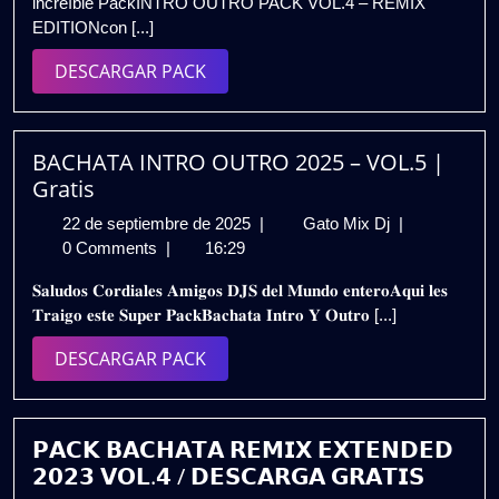
increíble PackINTRO OUTRO PACK VOL.4 – REMIX
2026
|
EDITIONcon [...]
INTRO
OUTRO
DESCARGAR
DESCARGAR PACK
PACK
PACK
VOL.4
|
REMIX
BACHATA INTRO OUTRO 2025 – VOL.5 |
EDITION
Gratis
|
22
BACHATA
22 de septiembre de 2025
|
Gato Mix Dj
|
GRATIS
de
INTRO
0 Comments
|
16:29
septiembre
OUTRO
𝐒𝐚𝐥𝐮𝐝𝐨𝐬 𝐂𝐨𝐫𝐝𝐢𝐚𝐥𝐞𝐬 𝐀𝐦𝐢𝐠𝐨𝐬 𝐃𝐉𝐒 𝐝𝐞𝐥 𝐌𝐮𝐧𝐝𝐨 𝐞𝐧𝐭𝐞𝐫𝐨𝐀𝐪𝐮𝐢 𝐥𝐞𝐬
de
2025
𝐓𝐫𝐚𝐢𝐠𝐨 𝐞𝐬𝐭𝐞 𝐒𝐮𝐩𝐞𝐫 𝐏𝐚𝐜𝐤𝐁𝐚𝐜𝐡𝐚𝐭𝐚 𝐈𝐧𝐭𝐫𝐨 𝐘 𝐎𝐮𝐭𝐫𝐨 [...]
2025
–
VOL.5
DESCARGAR
DESCARGAR PACK
|
PACK
Gratis
𝗣𝗔𝗖𝗞 𝗕𝗔𝗖𝗛𝗔𝗧𝗔 𝗥𝗘𝗠𝗜𝗫 𝗘𝗫𝗧𝗘𝗡𝗗𝗘𝗗
𝟮𝟬𝟮𝟯 𝗩𝗢𝗟.𝟰 / 𝗗𝗘𝗦𝗖𝗔𝗥𝗚𝗔 𝗚𝗥𝗔𝗧𝗜𝗦