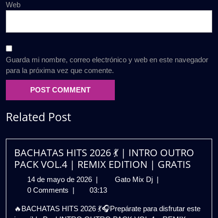
Web
Guarda mi nombre, correo electrónico y web en este navegador
para la próxima vez que comente.
Related Post
BACHATAS HITS 2026 💃 | INTRO OUTRO
PACK VOL.4 | REMIX EDITION | GRATIS
14
BACHATAS
14 de mayo de 2026
|
Gato Mix Dj
|
de
HITS
0 Comments
|
03:13
mayo
2026
🔥BACHATAS HITS 2026 💃🎧Prepárate para disfrutar este
de
💃