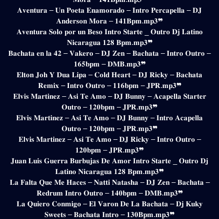
𝐀𝐯𝐞𝐧𝐭𝐮𝐫𝐚 – 𝐔𝐧 𝐏𝐨𝐞𝐭𝐚 𝐄𝐧𝐚𝐦𝐨𝐫𝐚𝐝𝐨 – 𝐈𝐧𝐭𝐫𝐨 𝐏𝐞𝐫𝐜𝐚𝐩𝐞𝐥𝐥𝐚 – 𝐃𝐉
𝐀𝐧𝐝𝐞𝐫𝐬𝐨𝐧 𝐌𝐨𝐫𝐚 – 𝟏𝟒𝟏𝐁𝐩𝐦.𝐦𝐩𝟑❞
𝐀𝐯𝐞𝐧𝐭𝐮𝐫𝐚 𝐒𝐨𝐥𝐨 𝐩𝐨𝐫 𝐮𝐧 𝐁𝐞𝐬𝐨 𝐈𝐧𝐭𝐫𝐨 𝐒𝐭𝐚𝐫𝐭𝐞 _ 𝐎𝐮𝐭𝐫𝐨 𝐃𝐣 𝐋𝐚𝐭𝐢𝐧𝐨
𝐍𝐢𝐜𝐚𝐫𝐚𝐠𝐮𝐚 𝟏𝟐𝟖 𝐁𝐩𝐦.𝐦𝐩𝟑❞
𝐁𝐚𝐜𝐡𝐚𝐭𝐚 𝐞𝐧 𝐥𝐚 𝟒𝟐 – 𝐕𝐚𝐤𝐞𝐫𝐨 – 𝐃𝐉 𝐙𝐞𝐧 – 𝐁𝐚𝐜𝐡𝐚𝐭𝐚 – 𝐈𝐧𝐭𝐫𝐨 𝐎𝐮𝐭𝐫𝐨 –
𝟏𝟔𝟓𝐛𝐩𝐦 – 𝐃𝐌𝐁.𝐦𝐩𝟑❞
𝐄𝐥𝐭𝐨𝐧 𝐉𝐨𝐡 𝐘 𝐃𝐮𝐚 𝐋𝐢𝐩𝐚 – 𝐂𝐨𝐥𝐝 𝐇𝐞𝐚𝐫𝐭 – 𝐃𝐉 𝐑𝐢𝐜𝐤𝐲 – 𝐁𝐚𝐜𝐡𝐚𝐭𝐚
𝐑𝐞𝐦𝐢𝐱 – 𝐈𝐧𝐭𝐫𝐨 𝐎𝐮𝐭𝐫𝐨 – 𝟏𝟏𝟔𝐛𝐩𝐦 – 𝐉𝐏𝐑.𝐦𝐩𝟑❞
𝐄𝐥𝐯𝐢𝐬 𝐌𝐚𝐫𝐭𝐢𝐧𝐞𝐳 – 𝐀𝐬𝐢 𝐓𝐞 𝐀𝐦𝐨 – 𝐃𝐉 𝐁𝐮𝐧𝐧𝐲 – 𝐀𝐜𝐚𝐩𝐞𝐥𝐥𝐚 𝐒𝐭𝐚𝐫𝐭𝐞𝐫
𝐎𝐮𝐭𝐫𝐨 – 𝟏𝟐𝟎𝐛𝐩𝐦 – 𝐉𝐏𝐑.𝐦𝐩𝟑❞
𝐄𝐥𝐯𝐢𝐬 𝐌𝐚𝐫𝐭𝐢𝐧𝐞𝐳 – 𝐀𝐬𝐢 𝐓𝐞 𝐀𝐦𝐨 – 𝐃𝐉 𝐁𝐮𝐧𝐧𝐲 – 𝐈𝐧𝐭𝐫𝐨 𝐀𝐜𝐚𝐩𝐞𝐥𝐥𝐚
𝐎𝐮𝐭𝐫𝐨 – 𝟏𝟐𝟎𝐛𝐩𝐦 – 𝐉𝐏𝐑.𝐦𝐩𝟑❞
𝐄𝐥𝐯𝐢𝐬 𝐌𝐚𝐫𝐭𝐢𝐧𝐞𝐳 – 𝐀𝐬𝐢 𝐓𝐞 𝐀𝐦𝐨 – 𝐃𝐉 𝐑𝐢𝐜𝐤𝐲 – 𝐈𝐧𝐭𝐫𝐨 𝐎𝐮𝐭𝐫𝐨 –
𝟏𝟐𝟎𝐛𝐩𝐦 – 𝐉𝐏𝐑.𝐦𝐩𝟑❞
𝐉𝐮𝐚𝐧 𝐋𝐮𝐢𝐬 𝐆𝐮𝐞𝐫𝐫𝐚 𝐁𝐮𝐫𝐛𝐮𝐣𝐚𝐬 𝐃𝐞 𝐀𝐦𝐨𝐫 𝐈𝐧𝐭𝐫𝐨 𝐒𝐭𝐚𝐫𝐭𝐞 _ 𝐎𝐮𝐭𝐫𝐨 𝐃𝐣
𝐋𝐚𝐭𝐢𝐧𝐨 𝐍𝐢𝐜𝐚𝐫𝐚𝐠𝐮𝐚 𝟏𝟐𝟖 𝐁𝐩𝐦.𝐦𝐩𝟑❞
𝐋𝐚 𝐅𝐚𝐥𝐭𝐚 𝐐𝐮𝐞 𝐌𝐞 𝐇𝐚𝐜𝐞𝐬 – 𝐍𝐚𝐭𝐭𝐢 𝐍𝐚𝐭𝐚𝐬𝐡𝐚 – 𝐃𝐉 𝐙𝐞𝐧 – 𝐁𝐚𝐜𝐡𝐚𝐭𝐚 –
𝐑𝐞𝐝𝐫𝐮𝐦 𝐈𝐧𝐭𝐫𝐨 𝐎𝐮𝐭𝐫𝐨 – 𝟏𝟒𝟎𝐛𝐩𝐦 – 𝐃𝐌𝐁.𝐦𝐩𝟑❞
𝐋𝐚 𝐐𝐮𝐢𝐞𝐫𝐨 𝐂𝐨𝐧𝐦𝐢𝐠𝐨 – 𝐄𝐥 𝐕𝐚𝐫𝐨𝐧 𝐃𝐞 𝐋𝐚 𝐁𝐚𝐜𝐡𝐚𝐭𝐚 – 𝐃𝐣 𝐊𝐮𝐤𝐲
𝐒𝐰𝐞𝐞𝐭𝐬 – 𝐁𝐚𝐜𝐡𝐚𝐭𝐚 𝐈𝐧𝐭𝐫𝐨 – 𝟏𝟑𝟎𝐁𝐩𝐦.𝐦𝐩𝟑❞