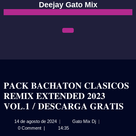
Skip
Deejay Gato Mix
to
content
Open
Menu
𝐏𝐀𝐂𝐊 𝐁𝐀𝐂𝐇𝐀𝐓𝐎𝐍 𝐂𝐋𝐀𝐒𝐈𝐂𝐎𝐒
𝐑𝐄𝐌𝐈𝐗 𝐄𝐗𝐓𝐄𝐍𝐃𝐄𝐃 𝟐𝟎𝟐𝟑
𝐕𝐎𝐋.𝟏 / 𝐃𝐄𝐒𝐂𝐀𝐑𝐆𝐀 𝐆𝐑𝐀𝐓𝐈𝐒
14
𝐏𝐀𝐂𝐊
14 de agosto de 2024
|
Gato Mix Dj
|
de
𝐁𝐀𝐂𝐇𝐀𝐓𝐎𝐍
0 Comment
|
14:35
agosto
𝐂𝐋𝐀𝐒𝐈𝐂𝐎𝐒