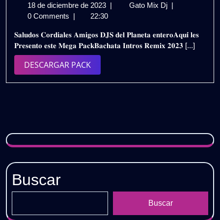
18
𝗣𝗔𝗖𝗞
18 de diciembre de 2023
|
Gato Mix Dj
|
de
𝗕𝗔𝗖𝗛𝗔𝗧𝗔
0 Comments
|
22:30
diciembre
𝗥𝗘𝗠𝗜𝗫
𝐒𝐚𝐥𝐮𝐝𝐨𝐬 𝐂𝐨𝐫𝐝𝐢𝐚𝐥𝐞𝐬 𝐀𝐦𝐢𝐠𝐨𝐬 𝐃𝐉𝐒 𝐝𝐞𝐥 𝐏𝐥𝐚𝐧𝐞𝐭𝐚 𝐞𝐧𝐭𝐞𝐫𝐨𝐀𝐪𝐮𝐢́ 𝐥𝐞𝐬
de
𝗘𝗫𝗧𝗘𝗡𝗗𝗘𝗗
𝐏𝐫𝐞𝐬𝐞𝐧𝐭𝐨 𝐞𝐬𝐭𝐞 𝐌𝐞𝐠𝐚 𝐏𝐚𝐜𝐤𝐁𝐚𝐜𝐡𝐚𝐭𝐚 𝐈𝐧𝐭𝐫𝐨𝐬 𝐑𝐞𝐦𝐢𝐱 𝟐𝟎𝟐𝟑 [...]
2023
𝟮𝟬𝟮𝟯
𝗩𝗢𝗟.𝟰
DESCARGAR
DESCARGAR PACK
/
PACK
𝗗𝗘𝗦𝗖𝗔𝗥𝗚𝗔
𝗚𝗥𝗔𝗧𝗜𝗦
Buscar
Buscar