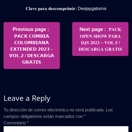
𝐂𝐥𝐚𝐯𝐞 𝐩𝐚𝐫𝐚 𝐝𝐞𝐬𝐜𝐨𝐦𝐩𝐫𝐢𝐦𝐢𝐫: Deejaygatomix
Navegación
de
Older
Newer
Previous page
Next page
𝐏𝐀𝐂𝐊
Posts
Posts
𝗣𝗔𝗖𝗞 𝗖𝗨𝗠𝗕𝗜𝗔
𝐎𝐏𝐄𝐍 𝐒𝐇𝐎𝐖 𝐏𝐀𝐑𝐀
entradas
𝗖𝗢𝗟𝗢𝗠𝗕𝗜𝗔𝗡𝗔
𝐃𝐉𝐒 𝟐𝟎𝟐𝟑 – 𝐕𝐎𝐋.𝟓 /
𝗘𝗫𝗧𝗘𝗡𝗗𝗘𝗗 𝟮𝟬𝟮𝟯 –
𝐃𝐄𝐒𝐂𝐀𝐑𝐆𝐀 𝐆𝐑𝐀𝐓𝐈𝐒
𝗩𝗢𝗟.𝟮 / 𝗗𝗘𝗦𝗖𝗔𝗥𝗚𝗔
𝗚𝗥𝗔𝗧𝗜𝗦
Leave a Reply
Tu dirección de correo electrónico no será publicada.
Los
campos obligatorios están marcados con
*
Comentario
*