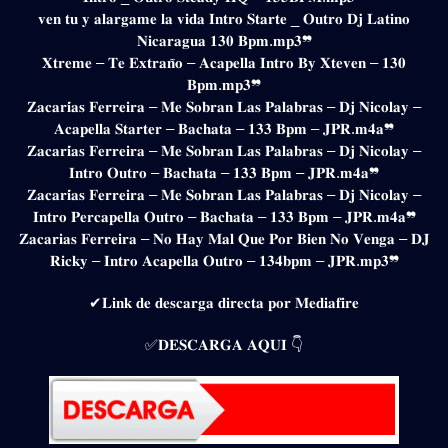
𝐯𝐞𝐧 𝐭𝐮 𝐲 𝐚𝐥𝐚𝐫𝐠𝐚𝐦𝐞 𝐥𝐚 𝐯𝐢𝐝𝐚 𝐈𝐧𝐭𝐫𝐨 𝐒𝐭𝐚𝐫𝐭𝐞 _ 𝐎𝐮𝐭𝐫𝐨 𝐃𝐣 𝐋𝐚𝐭𝐢𝐧𝐨
𝐍𝐢𝐜𝐚𝐫𝐚𝐠𝐮𝐚 𝟏𝟑𝟎 𝐁𝐩𝐦.𝐦𝐩𝟑❞
𝐗𝐭𝐫𝐞𝐦𝐞 – 𝐓𝐞 𝐄𝐱𝐭𝐫𝐚𝐧̃𝐨 – 𝐀𝐜𝐚𝐩𝐞𝐥𝐥𝐚 𝐈𝐧𝐭𝐫𝐨 𝐁𝐲 𝐗𝐭𝐞𝐯𝐞𝐧 – 𝟏𝟑𝟎
𝐁𝐩𝐦.𝐦𝐩𝟑❞
𝐙𝐚𝐜𝐚𝐫𝐢́𝐚𝐬 𝐅𝐞𝐫𝐫𝐞𝐢𝐫𝐚 – 𝐌𝐞 𝐒𝐨𝐛𝐫𝐚𝐧 𝐋𝐚𝐬 𝐏𝐚𝐥𝐚𝐛𝐫𝐚𝐬 – 𝐃𝐣 𝐍𝐢𝐜𝐨𝐥𝐚𝐲 –
𝐀𝐜𝐚𝐩𝐞𝐥𝐥𝐚 𝐒𝐭𝐚𝐫𝐭𝐞𝐫 – 𝐁𝐚𝐜𝐡𝐚𝐭𝐚 – 𝟏𝟑𝟑 𝐁𝐩𝐦 – 𝐉𝐏𝐑.𝐦𝟒𝐚❞
𝐙𝐚𝐜𝐚𝐫𝐢́𝐚𝐬 𝐅𝐞𝐫𝐫𝐞𝐢𝐫𝐚 – 𝐌𝐞 𝐒𝐨𝐛𝐫𝐚𝐧 𝐋𝐚𝐬 𝐏𝐚𝐥𝐚𝐛𝐫𝐚𝐬 – 𝐃𝐣 𝐍𝐢𝐜𝐨𝐥𝐚𝐲 –
𝐈𝐧𝐭𝐫𝐨 𝐎𝐮𝐭𝐫𝐨 – 𝐁𝐚𝐜𝐡𝐚𝐭𝐚 – 𝟏𝟑𝟑 𝐁𝐩𝐦 – 𝐉𝐏𝐑.𝐦𝟒𝐚❞
𝐙𝐚𝐜𝐚𝐫𝐢́𝐚𝐬 𝐅𝐞𝐫𝐫𝐞𝐢𝐫𝐚 – 𝐌𝐞 𝐒𝐨𝐛𝐫𝐚𝐧 𝐋𝐚𝐬 𝐏𝐚𝐥𝐚𝐛𝐫𝐚𝐬 – 𝐃𝐣 𝐍𝐢𝐜𝐨𝐥𝐚𝐲 –
𝐈𝐧𝐭𝐫𝐨 𝐏𝐞𝐫𝐜𝐚𝐩𝐞𝐥𝐥𝐚 𝐎𝐮𝐭𝐫𝐨 – 𝐁𝐚𝐜𝐡𝐚𝐭𝐚 – 𝟏𝟑𝟑 𝐁𝐩𝐦 – 𝐉𝐏𝐑.𝐦𝟒𝐚❞
𝐙𝐚𝐜𝐚𝐫𝐢𝐚𝐬 𝐅𝐞𝐫𝐫𝐞𝐢𝐫𝐚 – 𝐍𝐨 𝐇𝐚𝐲 𝐌𝐚𝐥 𝐐𝐮𝐞 𝐏𝐨𝐫 𝐁𝐢𝐞𝐧 𝐍𝐨 𝐕𝐞𝐧𝐠𝐚 – 𝐃𝐉
𝐑𝐢𝐜𝐤𝐲 – 𝐈𝐧𝐭𝐫𝐨 𝐀𝐜𝐚𝐩𝐞𝐥𝐥𝐚 𝐎𝐮𝐭𝐫𝐨 – 𝟏𝟑𝟒𝐛𝐩𝐦 – 𝐉𝐏𝐑.𝐦𝐩𝟑❞
✔𝐋𝐢𝐧𝐤 𝐝𝐞 𝐝𝐞𝐬𝐜𝐚𝐫𝐠𝐚 𝐝𝐢𝐫𝐞𝐜𝐭𝐚 𝐩𝐨𝐫 𝐌𝐞𝐝𝐢𝐚𝐟𝐢𝐫𝐞
✅𝐃𝐄𝐒𝐂𝐀𝐑𝐆𝐀 𝐀𝐐𝐔𝐈 👇