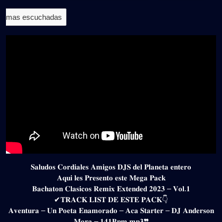
mas escuchadas
𝐒𝐚𝐥𝐮𝐝𝐨𝐬 𝐂𝐨𝐫𝐝𝐢𝐚𝐥𝐞𝐬 𝐀𝐦𝐢𝐠𝐨𝐬 𝐃𝐉𝐒 𝐝𝐞𝐥 𝐏𝐥𝐚𝐧𝐞𝐭𝐚 𝐞𝐧𝐭𝐞𝐫𝐨
𝐀𝐪𝐮𝐢 𝐥𝐞𝐬 𝐏𝐫𝐞𝐬𝐞𝐧𝐭𝐨 𝐞𝐬𝐭𝐞 𝐌𝐞𝐠𝐚 𝐏𝐚𝐜𝐤
𝐁𝐚𝐜𝐡𝐚𝐭𝐨𝐧 𝐂𝐥𝐚𝐬𝐢𝐜𝐨𝐬 𝐑𝐞𝐦𝐢𝐱 𝐄𝐱𝐭𝐞𝐧𝐝𝐞𝐝 𝟐𝟎𝟐𝟑 – 𝐕𝐨𝐥.𝟏
✔𝐓𝐑𝐀𝐂𝐊 𝐋𝐈𝐒𝐓 𝐃𝐄 𝐄𝐒𝐓𝐄 𝐏𝐀𝐂𝐊👇
𝐀𝐯𝐞𝐧𝐭𝐮𝐫𝐚 – 𝐔𝐧 𝐏𝐨𝐞𝐭𝐚 𝐄𝐧𝐚𝐦𝐨𝐫𝐚𝐝𝐨 – 𝐀𝐜𝐚 𝐒𝐭𝐚𝐫𝐭𝐞𝐫 – 𝐃𝐉 𝐀𝐧𝐝𝐞𝐫𝐬𝐨𝐧
𝐌𝐨𝐫𝐚 – 𝟏𝟒𝟏𝐁𝐩𝐦.𝐦𝐩𝟑❞