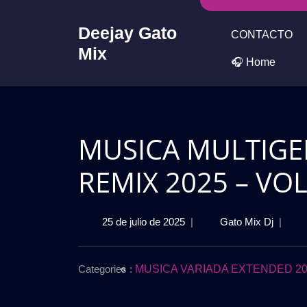
Skip
to
Deejay Gato
CONTACTO
content
Mix
🎧 Home
MUSICA MULTIGE
REMIX 2025 – VOL.
25
MUSIC
25 de julio de 2025
|
Gato Mix Dj
|
de
MULTI
julio
PACK
de
INTRO
Categories :
MUSICA VARIADA EXTENDED 20
2025
REMIX
2025