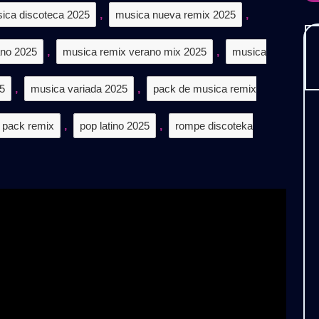
ica discoteca 2025
,
musica nueva remix 2025
,
ano 2025
,
musica remix verano mix 2025
,
musica
25
,
musica variada 2025
,
pack de musica remix
pack remix
,
pop latino 2025
,
rompe discoteka