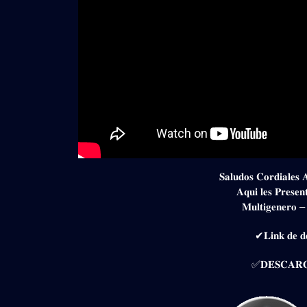
𝐒𝐚𝐥𝐮𝐝𝐨𝐬 𝐂𝐨𝐫𝐝𝐢𝐚𝐥𝐞𝐬 
𝐀𝐪𝐮𝐢 𝐥𝐞𝐬 𝐏𝐫𝐞𝐬𝐞
𝐌𝐮𝐥𝐭𝐢𝐠𝐞𝐧𝐞𝐫𝐨 –
✔𝐋𝐢𝐧𝐤 𝐝𝐞 𝐝𝐞
✅𝐃𝐄𝐒𝐂𝐀𝐑𝐆