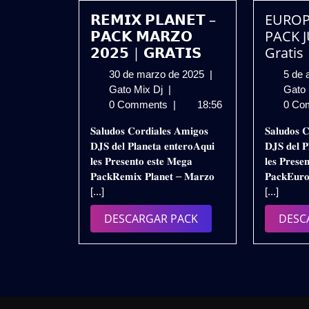
𝗥𝗘𝗠𝗜𝗫 𝗣𝗟𝗔𝗡𝗘𝗧 –
EUROP
𝗣𝗔𝗖𝗞 𝗠𝗔𝗥𝗭𝗢
PACK J
𝟮𝟬𝟮𝟱 | 𝗚𝗥𝗔𝗧𝗜𝗦
Gratis
30
30 de marzo de 2025
|
5 de 
𝗥𝗘𝗠𝗜𝗫
de
Gato Mix Dj
|
Gato
𝗣𝗟𝗔𝗡𝗘𝗧
marzo
0 Comments
|
18:56
0 Co
–
de
𝐒𝐚𝐥𝐮𝐝𝐨𝐬 𝐂𝐨𝐫𝐝𝐢𝐚𝐥𝐞𝐬 𝐀𝐦𝐢𝐠𝐨𝐬
𝐒𝐚𝐥𝐮𝐝𝐨𝐬 𝐂
𝗣𝗔𝗖𝗞
2025
𝐃𝐉𝐒 𝐝𝐞𝐥 𝐏𝐥𝐚𝐧𝐞𝐭𝐚 𝐞𝐧𝐭𝐞𝐫𝐨𝐀𝐪𝐮𝐢
𝐃𝐉𝐒 𝐝𝐞𝐥 𝐏
𝗠𝗔𝗥𝗭𝗢
𝐥𝐞𝐬 𝐏𝐫𝐞𝐬𝐞𝐧𝐭𝐨 𝐞𝐬𝐭𝐞 𝐌𝐞𝐠𝐚
𝐥𝐞𝐬 𝐏𝐫𝐞𝐬𝐞
𝟮𝟬𝟮𝟱
𝐏𝐚𝐜𝐤𝐑𝐞𝐦𝐢𝐱 𝐏𝐥𝐚𝐧𝐞𝐭 – 𝐌𝐚𝐫𝐳𝐨
𝐏𝐚𝐜𝐤𝐄𝐮𝐫
|
[...]
[...]
𝗚𝗥𝗔𝗧𝗜𝗦
DESCARGAR
DESCARGAR PACK
DESC
PACK