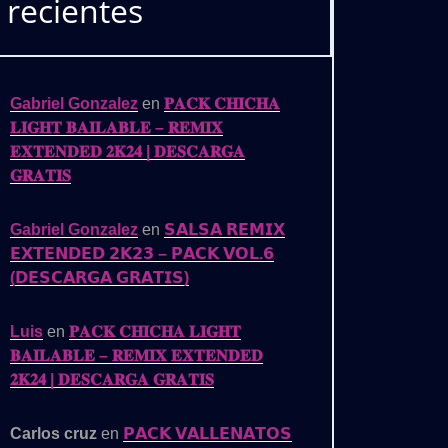
recientes
Gabriel Gonzalez
en
𝐏𝐀𝐂𝐊 𝐂𝐇𝐈𝐂𝐇𝐀
𝐋𝐈𝐆𝐇𝐓 𝐁𝐀𝐈𝐋𝐀𝐁𝐋𝐄 – 𝐑𝐄𝐌𝐈𝐗
𝐄𝐗𝐓𝐄𝐍𝐃𝐄𝐃 𝟐𝐊𝟐𝟒 | 𝐃𝐄𝐒𝐂𝐀𝐑𝐆𝐀
𝐆𝐑𝐀𝐓𝐈𝐒
Gabriel Gonzalez
en
𝗦𝗔𝗟𝗦𝗔 𝗥𝗘𝗠𝗜𝗫
𝗘𝗫𝗧𝗘𝗡𝗗𝗘𝗗 𝟮𝗞𝟮𝟯 – 𝗣𝗔𝗖𝗞 𝗩𝗢𝗟.𝟲
(𝗗𝗘𝗦𝗖𝗔𝗥𝗚𝗔 𝗚𝗥𝗔𝗧𝗜𝗦)
Luis
en
𝐏𝐀𝐂𝐊 𝐂𝐇𝐈𝐂𝐇𝐀 𝐋𝐈𝐆𝐇𝐓
𝐁𝐀𝐈𝐋𝐀𝐁𝐋𝐄 – 𝐑𝐄𝐌𝐈𝐗 𝐄𝐗𝐓𝐄𝐍𝐃𝐄𝐃
𝟐𝐊𝟐𝟒 | 𝐃𝐄𝐒𝐂𝐀𝐑𝐆𝐀 𝐆𝐑𝐀𝐓𝐈𝐒
Carlos cruz
en
𝗣𝗔𝗖𝗞 𝗩𝗔𝗟𝗟𝗘𝗡𝗔𝗧𝗢𝗦