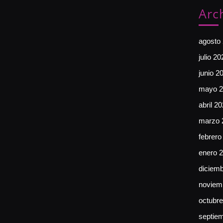
Arc
agosto
julio 20
junio 2
mayo 2
abril 2
marzo 
febrero
enero 
diciem
noviem
octubr
septie