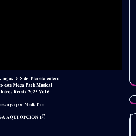
𝐀𝐦𝐢𝐠𝐨𝐬 𝐃𝐉𝐒 𝐝𝐞𝐥 𝐏𝐥𝐚𝐧𝐞𝐭𝐚 𝐞𝐧𝐭𝐞𝐫𝐨
𝐭𝐨 𝐞𝐬𝐭𝐞 𝐌𝐞𝐠𝐚 𝐏𝐚𝐜𝐤 𝐌𝐮𝐬𝐢𝐜𝐚𝐥
 𝐈𝐧𝐭𝐫𝐨𝐬 𝐑𝐞𝐦𝐢𝐱 𝟐𝟎𝟐𝟓 𝐕𝐨𝐥.𝟔
𝐬𝐜𝐚𝐫𝐠𝐚 𝐩𝐨𝐫 𝐌𝐞𝐝𝐢𝐚𝐟𝐢𝐫𝐞
𝐀 𝐀𝐐𝐔𝐈 𝐎𝐏𝐂𝐈𝐎𝐍 𝟏👇