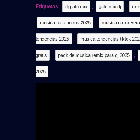
–
Etiquetas:
dj gato mix
,
gato mix dj
,
mus
VOL.6
|
musica para antros 2025
,
musica remix ver
Gratis
tendencias 2025
,
musica tendencias tiktok 20
gratis
,
pack de musica remix para dj 2025
,
2025