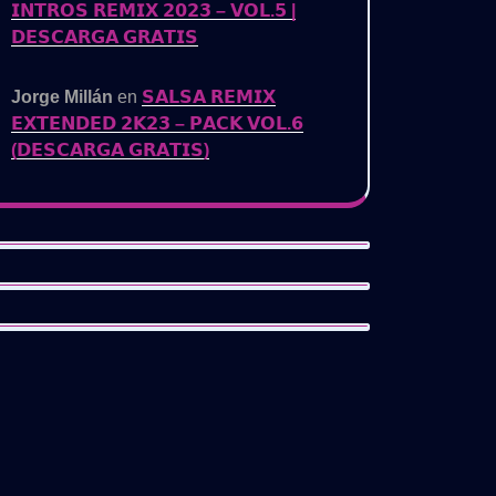
𝗜𝗡𝗧𝗥𝗢𝗦 𝗥𝗘𝗠𝗜𝗫 𝟮𝟬𝟮𝟯 – 𝗩𝗢𝗟.𝟱 |
𝗗𝗘𝗦𝗖𝗔𝗥𝗚𝗔 𝗚𝗥𝗔𝗧𝗜𝗦
Jorge Millán
en
𝗦𝗔𝗟𝗦𝗔 𝗥𝗘𝗠𝗜𝗫
𝗘𝗫𝗧𝗘𝗡𝗗𝗘𝗗 𝟮𝗞𝟮𝟯 – 𝗣𝗔𝗖𝗞 𝗩𝗢𝗟.𝟲
(𝗗𝗘𝗦𝗖𝗔𝗥𝗚𝗔 𝗚𝗥𝗔𝗧𝗜𝗦)