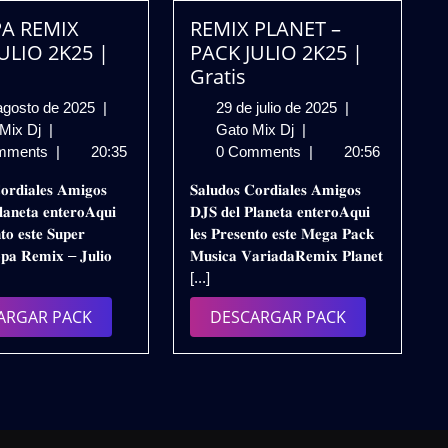
A REMIX
REMIX PLANET –
ULIO 2K25 |
PACK JULIO 2K25 |
Gratis
5
29
agosto de 2025
|
29 de julio de 2025
|
EUROPA
de
REMIX
de
 Mix Dj
|
Gato Mix Dj
|
REMIX
agosto
PLANET
julio
mments
|
20:35
0 Comments
|
20:56
PACK
de
–
de
𝐨𝐫𝐝𝐢𝐚𝐥𝐞𝐬 𝐀𝐦𝐢𝐠𝐨𝐬
𝐒𝐚𝐥𝐮𝐝𝐨𝐬 𝐂𝐨𝐫𝐝𝐢𝐚𝐥𝐞𝐬 𝐀𝐦𝐢𝐠𝐨𝐬
JULIO
2025
PACK
2025
𝐚𝐧𝐞𝐭𝐚 𝐞𝐧𝐭𝐞𝐫𝐨𝐀𝐪𝐮𝐢
𝐃𝐉𝐒 𝐝𝐞𝐥 𝐏𝐥𝐚𝐧𝐞𝐭𝐚 𝐞𝐧𝐭𝐞𝐫𝐨𝐀𝐪𝐮𝐢
2K25
JULIO
𝐭𝐨 𝐞𝐬𝐭𝐞 𝐒𝐮𝐩𝐞𝐫
𝐥𝐞𝐬 𝐏𝐫𝐞𝐬𝐞𝐧𝐭𝐨 𝐞𝐬𝐭𝐞 𝐌𝐞𝐠𝐚 𝐏𝐚𝐜𝐤
|
2K25
𝐩𝐚 𝐑𝐞𝐦𝐢𝐱 – 𝐉𝐮𝐥𝐢𝐨
𝐌𝐮𝐬𝐢𝐜𝐚 𝐕𝐚𝐫𝐢𝐚𝐝𝐚𝐑𝐞𝐦𝐢𝐱 𝐏𝐥𝐚𝐧𝐞𝐭
Gratis
|
[...]
Gratis
DESCARGAR
DESCARGAR
ARGAR PACK
DESCARGAR PACK
PACK
PACK