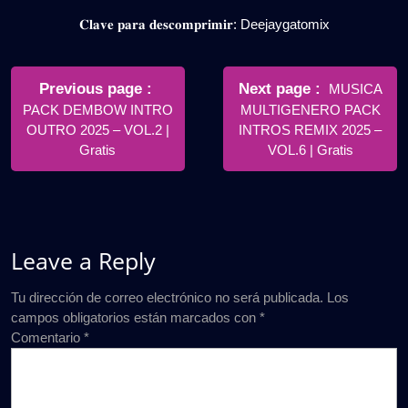
𝐂𝐥𝐚𝐯𝐞 𝐩𝐚𝐫𝐚 𝐝𝐞𝐬𝐜𝐨𝐦𝐩𝐫𝐢𝐦𝐢𝐫: Deejaygatomix
Navegación
de
Older
Newer
Previous page
Next page
MUSICA
Posts
Posts
PACK DEMBOW INTRO
MULTIGENERO PACK
entradas
OUTRO 2025 – VOL.2 |
INTROS REMIX 2025 –
Gratis
VOL.6 | Gratis
Leave a Reply
Tu dirección de correo electrónico no será publicada.
Los
campos obligatorios están marcados con
*
Comentario
*