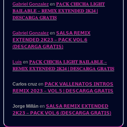
Gabriel Gonzalez
en
𝐏𝐀𝐂𝐊 𝐂𝐇𝐈𝐂𝐇𝐀 𝐋𝐈𝐆𝐇𝐓
𝐁𝐀𝐈𝐋𝐀𝐁𝐋𝐄 – 𝐑𝐄𝐌𝐈𝐗 𝐄𝐗𝐓𝐄𝐍𝐃𝐄𝐃 𝟐𝐊𝟐𝟒 |
𝐃𝐄𝐒𝐂𝐀𝐑𝐆𝐀 𝐆𝐑𝐀𝐓𝐈𝐒
Gabriel Gonzalez
en
𝗦𝗔𝗟𝗦𝗔 𝗥𝗘𝗠𝗜𝗫
𝗘𝗫𝗧𝗘𝗡𝗗𝗘𝗗 𝟮𝗞𝟮𝟯 – 𝗣𝗔𝗖𝗞 𝗩𝗢𝗟.𝟲
(𝗗𝗘𝗦𝗖𝗔𝗥𝗚𝗔 𝗚𝗥𝗔𝗧𝗜𝗦)
Luis
en
𝐏𝐀𝐂𝐊 𝐂𝐇𝐈𝐂𝐇𝐀 𝐋𝐈𝐆𝐇𝐓 𝐁𝐀𝐈𝐋𝐀𝐁𝐋𝐄 –
𝐑𝐄𝐌𝐈𝐗 𝐄𝐗𝐓𝐄𝐍𝐃𝐄𝐃 𝟐𝐊𝟐𝟒 | 𝐃𝐄𝐒𝐂𝐀𝐑𝐆𝐀 𝐆𝐑𝐀𝐓𝐈𝐒
Carlos cruz
en
𝗣𝗔𝗖𝗞 𝗩𝗔𝗟𝗟𝗘𝗡𝗔𝗧𝗢𝗦 𝗜𝗡𝗧𝗥𝗢𝗦
𝗥𝗘𝗠𝗜𝗫 𝟮𝟬𝟮𝟯 – 𝗩𝗢𝗟.𝟱 | 𝗗𝗘𝗦𝗖𝗔𝗥𝗚𝗔 𝗚𝗥𝗔𝗧𝗜𝗦
Jorge Millán
en
𝗦𝗔𝗟𝗦𝗔 𝗥𝗘𝗠𝗜𝗫 𝗘𝗫𝗧𝗘𝗡𝗗𝗘𝗗
𝟮𝗞𝟮𝟯 – 𝗣𝗔𝗖𝗞 𝗩𝗢𝗟.𝟲 (𝗗𝗘𝗦𝗖𝗔𝗥𝗚𝗔 𝗚𝗥𝗔𝗧𝗜𝗦)