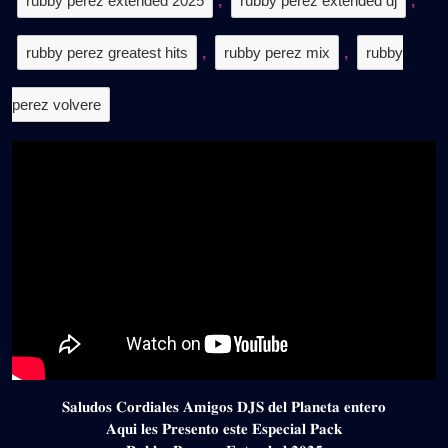
rubby perez extended 2025
,
rubby perez extended dj
,
rubby perez greatest hits
,
rubby perez mix
,
rubby
perez volvere
𝐒𝐚𝐥𝐮𝐝𝐨𝐬 𝐂𝐨𝐫𝐝𝐢𝐚𝐥𝐞𝐬 𝐀𝐦𝐢𝐠𝐨𝐬 𝐃𝐉𝐒 𝐝𝐞𝐥 𝐏𝐥𝐚𝐧𝐞𝐭𝐚 𝐞𝐧𝐭𝐞𝐫𝐨
𝐀𝐪𝐮𝐢 𝐥𝐞𝐬 𝐏𝐫𝐞𝐬𝐞𝐧𝐭𝐨 𝐞𝐬𝐭𝐞 𝐄𝐬𝐩𝐞𝐜𝐢𝐚𝐥 𝐏𝐚𝐜𝐤