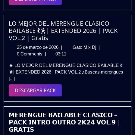
PACK
PACK
VOL.1
🔥|
Gratis
LO MEJOR DEL MERENGUE CLASICO
BAILABLE 💃🕺| EXTENDED 2026 | PACK
VOL.2 | Gratis
25
LO
25 de marzo de 2026
|
Gato Mix Dj
|
de
MEJOR
0 Comments
|
03:11
marzo
DEL
🔥 LO MEJOR DEL MERENGUE CLÁSICO BAILABLE 💃
de
MERENGUE
🕺| EXTENDED 2026 | PACK VOL.2 ¿Buscas merengues
2026
CLASICO
[...]
BAILABLE
💃
DESCARGAR
DESCARGAR PACK
🕺|
PACK
EXTENDED
2026
|
𝗠𝗘𝗥𝗘𝗡𝗚𝗨𝗘 𝗕𝗔𝗜𝗟𝗔𝗕𝗟𝗘 𝗖𝗟𝗔𝗦𝗜𝗖𝗢 –
PACK
𝗣𝗔𝗖𝗞 𝗜𝗡𝗧𝗥𝗢 𝗢𝗨𝗧𝗥𝗢 𝟮𝗞𝟮𝟰 𝗩𝗢𝗟.𝟵 |
VOL.2
𝗚𝗥𝗔𝗧𝗜𝗦
|