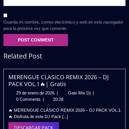
Guarda mi nombre, correo electrónico y web en este navegador
para la próxima vez que comente.
Related Post
MERENGUE CLASICO REMIX 2026 – DJ
PACK VOL.1🔥| Gratis
29
MERENGUE
29 de enero de 2026
|
Gato Mix Dj
|
de
CLASICO
0 Comments
|
20:28
enero
REMIX
🔥 MERENGUE CLÁSICO REMIX 2026 – DJ PACK VOL.1
de
2026
🔥 Disfruta de este DJ Pack [...]
2026
–
DJ
DESCARGAR
DESCARGAR PACK