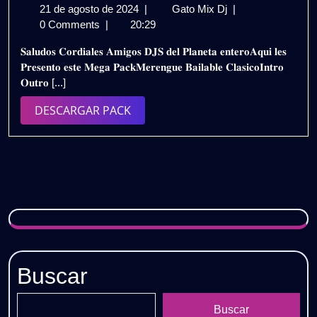
21
𝗠𝗘𝗥𝗘𝗡𝗚𝗨𝗘
21 de agosto de 2024
|
Gato Mix Dj
|
Gratis
de
𝗕𝗔𝗜𝗟𝗔𝗕𝗟𝗘
0 Comments
|
20:29
agosto
𝗖𝗟𝗔𝗦𝗜𝗖𝗢
𝐒𝐚𝐥𝐮𝐝𝐨𝐬 𝐂𝐨𝐫𝐝𝐢𝐚𝐥𝐞𝐬 𝐀𝐦𝐢𝐠𝐨𝐬 𝐃𝐉𝐒 𝐝𝐞𝐥 𝐏𝐥𝐚𝐧𝐞𝐭𝐚 𝐞𝐧𝐭𝐞𝐫𝐨𝐀𝐪𝐮𝐢 𝐥𝐞𝐬
de
–
𝐏𝐫𝐞𝐬𝐞𝐧𝐭𝐨 𝐞𝐬𝐭𝐞 𝐌𝐞𝐠𝐚 𝐏𝐚𝐜𝐤𝐌𝐞𝐫𝐞𝐧𝐠𝐮𝐞 𝐁𝐚𝐢𝐥𝐚𝐛𝐥𝐞 𝐂𝐥𝐚𝐬𝐢𝐜𝐨𝐈𝐧𝐭𝐫𝐨
2024
𝗣𝗔𝗖𝗞
𝐎𝐮𝐭𝐫𝐨 [...]
𝗜𝗡𝗧𝗥𝗢
𝗢𝗨𝗧𝗥𝗢
DESCARGAR
DESCARGAR PACK
𝟮𝗞𝟮𝟰
PACK
𝗩𝗢𝗟.𝟵
|
𝗚𝗥𝗔𝗧𝗜𝗦
Buscar
Buscar