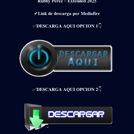
𝐑𝐮𝐛𝐛𝐲 𝐏𝐞𝐫𝐞𝐳 – 𝐄𝐱𝐭𝐞𝐧𝐝𝐞𝐝 𝟐𝟎𝟐𝟓
✔𝐋𝐢𝐧𝐤 𝐝𝐞 𝐝𝐞𝐬𝐜𝐚𝐫𝐠𝐚 𝐩𝐨𝐫 𝐌𝐞𝐝𝐢𝐚𝐟𝐢𝐫𝐞
✅𝐃𝐄𝐒𝐂𝐀𝐑𝐆𝐀 𝐀𝐐𝐔𝐈 𝐎𝐏𝐂𝐈𝐎𝐍 𝟏👇
✅𝐃𝐄𝐒𝐂𝐀𝐑𝐆𝐀 𝐀𝐐𝐔𝐈 𝐎𝐏𝐂𝐈𝐎𝐍 𝟐👇