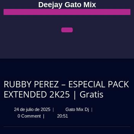
Skip
Deejay Gato Mix
to
content
Open
Menu
RUBBY PEREZ – ESPECIAL PACK
EXTENDED 2K25 | Gratis
24
RUBBY
24 de julio de 2025
|
Gato Mix Dj
|
de
PEREZ
0 Comment
|
20:51
julio
–
de
ESPECIAL