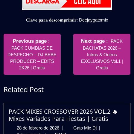
𝐂𝐥𝐚𝐯𝐞 𝐩𝐚𝐫𝐚 𝐝𝐞𝐬𝐜𝐨𝐦𝐩𝐫𝐢𝐦𝐢𝐫: Deejaygatomix
Navegación
de
Older
Newer
Previous page
Next page
PACK
Posts
Posts
PACK CUMBIAS DE
BACHATAS 2026 –
entradas
DESPECHO – DJ BEBE
Intros & Outros
PRODUCER – EDITS
EXCLUSIVOS Vol.1 |
2K26 | Gratis
Gratis
Related Post
PACK MIXES CROSSOVER 2026 VOL.2 🔥
Mixes Variados Para Fiestas | Gratis
28
PACK
28 de febrero de 2026
|
Gato Mix Dj
|