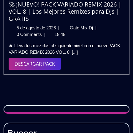
1
🚀 ¡NUEVO! PACK VARIADO REMIX 2026 |
|
VOL. 8 | Los Mejores Remixes para DJs |
Gratis
GRATIS
5
🚀
5 de agosto de 2026
|
Gato Mix Dj
|
de
¡NUEVO!
0 Comments
|
18:48
agosto
PACK
🔥 Lleva tus mezclas al siguiente nivel con el nuevoPACK
de
VARIADO
VARIADO REMIX 2026 VOL. 8. [...]
2026
REMIX
2026
DESCARGAR
DESCARGAR PACK
|
PACK
VOL.
8
|
Los
Mejores
Remixes
para
DJs
|
GRATIS