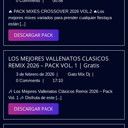
de
MIXES
0 Comments
|
00:58
febrero
CROSSOVER
🔥 PACK MIXES CROSSOVER 2026 VOL.2 🔥Los
de
2026
mejores mixes variados para prender cualquier fiestaya
2026
VOL.2
están [...]
🔥
Mixes
DESCARGAR
DESCARGAR PACK
Variados
PACK
Para
Fiestas
|
LOS MEJORES VALLENATOS CLASICOS
Gratis
REMIX 2026 – PACK VOL. 1 | Gratis
3
LOS
3 de febrero de 2026
|
Gato Mix Dj
|
de
MEJORES
0 Comments
|
17:10
febrero
VALLENATOS
🎶 Los Mejores Vallenatos Clásicos Remix 2026 – Pack
de
CLASICOS
Vol. 1 🎶 Disfruta de este [...]
2026
REMIX
2026
DESCARGAR
DESCARGAR PACK
–
PACK
PACK
VOL.