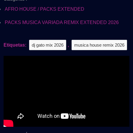
2026
PACK
REMIX
AFRO HOUSE / PACKS EXTENDED
VOL.1
|
PACKS MUSICA VARIADA REMIX EXTENDED 2026
Gratis
Etiquetas:
dj gato mix 2026
,
musica house remix 2026