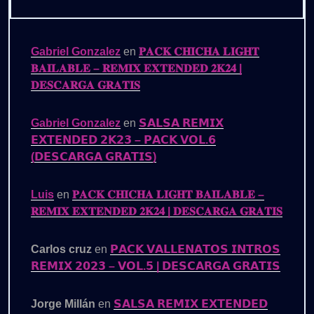
Gabriel Gonzalez
en
𝐏𝐀𝐂𝐊 𝐂𝐇𝐈𝐂𝐇𝐀 𝐋𝐈𝐆𝐇𝐓
𝐁𝐀𝐈𝐋𝐀𝐁𝐋𝐄 – 𝐑𝐄𝐌𝐈𝐗 𝐄𝐗𝐓𝐄𝐍𝐃𝐄𝐃 𝟐𝐊𝟐𝟒 |
𝐃𝐄𝐒𝐂𝐀𝐑𝐆𝐀 𝐆𝐑𝐀𝐓𝐈𝐒
Gabriel Gonzalez
en
𝗦𝗔𝗟𝗦𝗔 𝗥𝗘𝗠𝗜𝗫
𝗘𝗫𝗧𝗘𝗡𝗗𝗘𝗗 𝟮𝗞𝟮𝟯 – 𝗣𝗔𝗖𝗞 𝗩𝗢𝗟.𝟲
(𝗗𝗘𝗦𝗖𝗔𝗥𝗚𝗔 𝗚𝗥𝗔𝗧𝗜𝗦)
Luis
en
𝐏𝐀𝐂𝐊 𝐂𝐇𝐈𝐂𝐇𝐀 𝐋𝐈𝐆𝐇𝐓 𝐁𝐀𝐈𝐋𝐀𝐁𝐋𝐄 –
𝐑𝐄𝐌𝐈𝐗 𝐄𝐗𝐓𝐄𝐍𝐃𝐄𝐃 𝟐𝐊𝟐𝟒 | 𝐃𝐄𝐒𝐂𝐀𝐑𝐆𝐀 𝐆𝐑𝐀𝐓𝐈𝐒
Carlos cruz
en
𝗣𝗔𝗖𝗞 𝗩𝗔𝗟𝗟𝗘𝗡𝗔𝗧𝗢𝗦 𝗜𝗡𝗧𝗥𝗢𝗦
𝗥𝗘𝗠𝗜𝗫 𝟮𝟬𝟮𝟯 – 𝗩𝗢𝗟.𝟱 | 𝗗𝗘𝗦𝗖𝗔𝗥𝗚𝗔 𝗚𝗥𝗔𝗧𝗜𝗦
Jorge Millán
en
𝗦𝗔𝗟𝗦𝗔 𝗥𝗘𝗠𝗜𝗫 𝗘𝗫𝗧𝗘𝗡𝗗𝗘𝗗