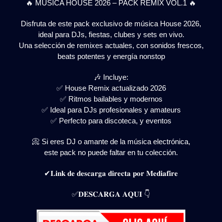
🔥 MÚSICA HOUSE 2026 – PACK REMIX VOL.1 🔥
Disfruta de este pack exclusivo de música House 2026,
ideal para DJs, fiestas, clubes y sets en vivo.
Una selección de remixes actuales, con sonidos frescos,
beats potentes y energía nonstop
🎶 Incluye:
✅ House Remix actualizado 2026
✅ Ritmos bailables y modernos
✅ Ideal para DJs profesionales y amateurs
✅ Perfecto para discoteca, y eventos
📀 Si eres DJ o amante de la música electrónica,
este pack no puede faltar en tu colección.
✔𝐋𝐢𝐧𝐤 𝐝𝐞 𝐝𝐞𝐬𝐜𝐚𝐫𝐠𝐚 𝐝𝐢𝐫𝐞𝐜𝐭𝐚 𝐩𝐨𝐫 𝐌𝐞𝐝𝐢𝐚𝐟𝐢𝐫𝐞
✅𝐃𝐄𝐒𝐂𝐀𝐑𝐆𝐀 𝐀𝐐𝐔𝐈 👇