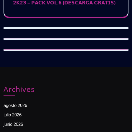
𝟮𝗞𝟮𝟯 – 𝗣𝗔𝗖𝗞 𝗩𝗢𝗟.𝟲 (𝗗𝗘𝗦𝗖𝗔𝗥𝗚𝗔 𝗚𝗥𝗔𝗧𝗜𝗦)
Archives
agosto 2026
julio 2026
junio 2026