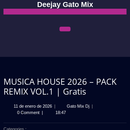
Skip
Deejay Gato Mix
to
content
Open
Menu
MUSICA HOUSE 2026 – PACK
REMIX VOL.1 | Gratis
11
MUSICA
11 de enero de 2026
|
Gato Mix Dj
|
de
HOUSE
0 Comment
|
18:47
enero
2026
de
–
Categories :