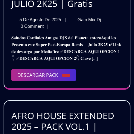
EUROPA
JULIO 2K25 | Gratis
REMIX
5
EUROPA
5 De Agosto De 2025
|
Gato Mix Dj
|
PACK
De
REMIX
0 Comment
|
JULIO
Agosto
PACK
𝐒𝐚𝐥𝐮𝐝𝐨𝐬 𝐂𝐨𝐫𝐝𝐢𝐚𝐥𝐞𝐬 𝐀𝐦𝐢𝐠𝐨𝐬 𝐃𝐉𝐒 𝐝𝐞𝐥 𝐏𝐥𝐚𝐧𝐞𝐭𝐚 𝐞𝐧𝐭𝐞𝐫𝐨𝐀𝐪𝐮𝐢 𝐥𝐞𝐬
De
JULIO
2K25
𝐏𝐫𝐞𝐬𝐞𝐧𝐭𝐨 𝐞𝐬𝐭𝐞 𝐒𝐮𝐩𝐞𝐫 𝐏𝐚𝐜𝐤𝐄𝐮𝐫𝐨𝐩𝐚 𝐑𝐞𝐦𝐢𝐱 – 𝐉𝐮𝐥𝐢𝐨 𝟐𝐊𝟐𝟓 ✔𝐋𝐢𝐧𝐤
2025
2K25
𝐝𝐞 𝐝𝐞𝐬𝐜𝐚𝐫𝐠𝐚 𝐩𝐨𝐫 𝐌𝐞𝐝𝐢𝐚𝐟𝐢𝐫𝐞 ✅𝐃𝐄𝐒𝐂𝐀𝐑𝐆𝐀 𝐀𝐐𝐔𝐈 𝐎𝐏𝐂𝐈𝐎𝐍 𝟏
|
|
👇 ✅𝐃𝐄𝐒𝐂𝐀𝐑𝐆𝐀 𝐀𝐐𝐔𝐈 𝐎𝐏𝐂𝐈𝐎𝐍 𝟐👇 𝐂𝐥𝐚𝐯𝐞 [...]
Gratis
Gratis
DESCARGAR
DESCARGAR PACK
PACK
AFRO HOUSE EXTENDED
2025 – PACK VOL.1 |