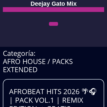
Skip
Deejay Gato Mix
to
content
Open
Menu
Categoría:
AFRO HOUSE / PACKS
EXTENDED
AFROBEAT HITS 2026 🌴🎧
| PACK VOL.1 | REMIX