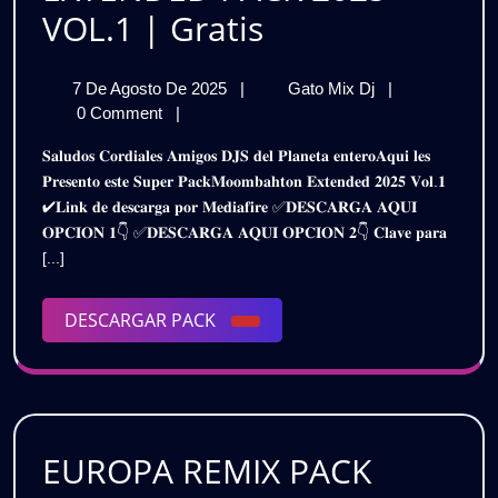
MOOMBAHTO
VOL.1 | Gratis
EXTENDED
7
MOOMBAHTO
7 De Agosto De 2025
|
Gato Mix Dj
|
PACK
De
EXTENDED
0 Comment
|
2025
Agosto
PACK
𝐒𝐚𝐥𝐮𝐝𝐨𝐬 𝐂𝐨𝐫𝐝𝐢𝐚𝐥𝐞𝐬 𝐀𝐦𝐢𝐠𝐨𝐬 𝐃𝐉𝐒 𝐝𝐞𝐥 𝐏𝐥𝐚𝐧𝐞𝐭𝐚 𝐞𝐧𝐭𝐞𝐫𝐨𝐀𝐪𝐮𝐢 𝐥𝐞𝐬
De
2025
–
𝐏𝐫𝐞𝐬𝐞𝐧𝐭𝐨 𝐞𝐬𝐭𝐞 𝐒𝐮𝐩𝐞𝐫 𝐏𝐚𝐜𝐤𝐌𝐨𝐨𝐦𝐛𝐚𝐡𝐭𝐨𝐧 𝐄𝐱𝐭𝐞𝐧𝐝𝐞𝐝 𝟐𝟎𝟐𝟓 𝐕𝐨𝐥.𝟏
2025
–
✔𝐋𝐢𝐧𝐤 𝐝𝐞 𝐝𝐞𝐬𝐜𝐚𝐫𝐠𝐚 𝐩𝐨𝐫 𝐌𝐞𝐝𝐢𝐚𝐟𝐢𝐫𝐞 ✅𝐃𝐄𝐒𝐂𝐀𝐑𝐆𝐀 𝐀𝐐𝐔𝐈
VOL.1
VOL.1
𝐎𝐏𝐂𝐈𝐎𝐍 𝟏👇 ✅𝐃𝐄𝐒𝐂𝐀𝐑𝐆𝐀 𝐀𝐐𝐔𝐈 𝐎𝐏𝐂𝐈𝐎𝐍 𝟐👇 𝐂𝐥𝐚𝐯𝐞 𝐩𝐚𝐫𝐚
|
|
[...]
Gratis
Gratis
DESCARGAR
DESCARGAR PACK
PACK
EUROPA REMIX PACK