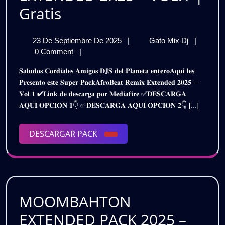
AFROBEAT
Gratis
REMIX
23
AFROBEA
23 De Septiembre De 2025
|
Gato Mix Dj
|
EXTENDED
De
REMIX
0 Comment
|
2K25
Septiembre
EXTEND
𝐒𝐚𝐥𝐮𝐝𝐨𝐬 𝐂𝐨𝐫𝐝𝐢𝐚𝐥𝐞𝐬 𝐀𝐦𝐢𝐠𝐨𝐬 𝐃𝐉𝐒 𝐝𝐞𝐥 𝐏𝐥𝐚𝐧𝐞𝐭𝐚 𝐞𝐧𝐭𝐞𝐫𝐨𝐀𝐪𝐮𝐢 𝐥𝐞𝐬
De
2K25
–
𝐏𝐫𝐞𝐬𝐞𝐧𝐭𝐨 𝐞𝐬𝐭𝐞 𝐒𝐮𝐩𝐞𝐫 𝐏𝐚𝐜𝐤𝐀𝐟𝐫𝐨𝐁𝐞𝐚𝐭 𝐑𝐞𝐦𝐢𝐱 𝐄𝐱𝐭𝐞𝐧𝐝𝐞𝐝 𝟐𝟎𝟐𝟓 –
2025
–
𝐕𝐨𝐥.𝟏 ✔𝐋𝐢𝐧𝐤 𝐝𝐞 𝐝𝐞𝐬𝐜𝐚𝐫𝐠𝐚 𝐩𝐨𝐫 𝐌𝐞𝐝𝐢𝐚𝐟𝐢𝐫𝐞 ✅𝐃𝐄𝐒𝐂𝐀𝐑𝐆𝐀
VOL.1
VOL.1
𝐀𝐐𝐔𝐈 𝐎𝐏𝐂𝐈𝐎𝐍 𝟏👇 ✅𝐃𝐄𝐒𝐂𝐀𝐑𝐆𝐀 𝐀𝐐𝐔𝐈 𝐎𝐏𝐂𝐈𝐎𝐍 𝟐👇 [...]
|
|
Gratis
DESCARGAR
DESCARGAR PACK
Gratis
PACK
MOOMBAHTON
EXTENDED PACK 2025 –