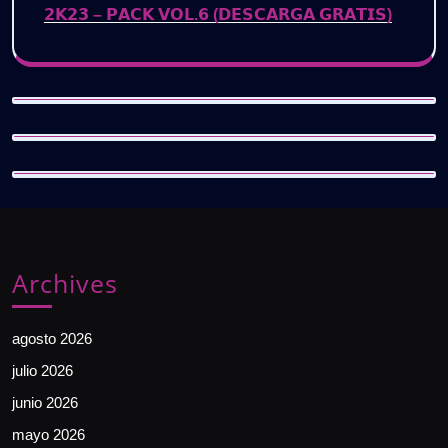
𝟮𝗞𝟮𝟯 – 𝗣𝗔𝗖𝗞 𝗩𝗢𝗟.𝟲 (𝗗𝗘𝗦𝗖𝗔𝗥𝗚𝗔 𝗚𝗥𝗔𝗧𝗜𝗦)
Archives
agosto 2026
julio 2026
junio 2026
mayo 2026