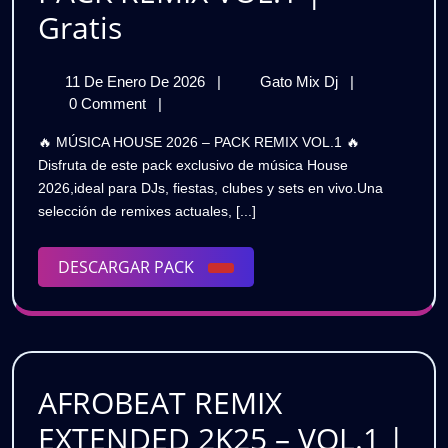
MUSICA
Gratis
HOUSE
11
MUSICA
11 De Enero De 2026
|
Gato Mix Dj
|
2026
De
HOUSE
0 Comment
|
–
Enero
2026
🔥 MÚSICA HOUSE 2026 – PACK REMIX VOL.1 🔥
De
–
PACK
Disfruta de este pack exclusivo de música House
2026
PACK
2026,ideal para DJs, fiestas, clubes y sets en vivo.Una
REMIX
REMIX
selección de remixes actuales, [...]
VOL.1
VOL.1
|
Gratis
DESCARGAR
DESCARGAR PACK
|
PACK
Gratis
AFROBEAT REMIX
EXTENDED 2K25 – VOL.1 |