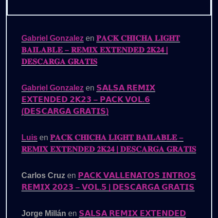
Gabriel Gonzalez
en
𝐏𝐀𝐂𝐊 𝐂𝐇𝐈𝐂𝐇𝐀 𝐋𝐈𝐆𝐇𝐓
𝐁𝐀𝐈𝐋𝐀𝐁𝐋𝐄 – 𝐑𝐄𝐌𝐈𝐗 𝐄𝐗𝐓𝐄𝐍𝐃𝐄𝐃 𝟐𝐊𝟐𝟒 |
𝐃𝐄𝐒𝐂𝐀𝐑𝐆𝐀 𝐆𝐑𝐀𝐓𝐈𝐒
Gabriel Gonzalez
en
𝗦𝗔𝗟𝗦𝗔 𝗥𝗘𝗠𝗜𝗫
𝗘𝗫𝗧𝗘𝗡𝗗𝗘𝗗 𝟮𝗞𝟮𝟯 – 𝗣𝗔𝗖𝗞 𝗩𝗢𝗟.𝟲
(𝗗𝗘𝗦𝗖𝗔𝗥𝗚𝗔 𝗚𝗥𝗔𝗧𝗜𝗦)
Luis
en
𝐏𝐀𝐂𝐊 𝐂𝐇𝐈𝐂𝐇𝐀 𝐋𝐈𝐆𝐇𝐓 𝐁𝐀𝐈𝐋𝐀𝐁𝐋𝐄 –
𝐑𝐄𝐌𝐈𝐗 𝐄𝐗𝐓𝐄𝐍𝐃𝐄𝐃 𝟐𝐊𝟐𝟒 | 𝐃𝐄𝐒𝐂𝐀𝐑𝐆𝐀 𝐆𝐑𝐀𝐓𝐈𝐒
Carlos Cruz
en
𝗣𝗔𝗖𝗞 𝗩𝗔𝗟𝗟𝗘𝗡𝗔𝗧𝗢𝗦 𝗜𝗡𝗧𝗥𝗢𝗦
𝗥𝗘𝗠𝗜𝗫 𝟮𝟬𝟮𝟯 – 𝗩𝗢𝗟.𝟱 | 𝗗𝗘𝗦𝗖𝗔𝗥𝗚𝗔 𝗚𝗥𝗔𝗧𝗜𝗦
Jorge Millán
en
𝗦𝗔𝗟𝗦𝗔 𝗥𝗘𝗠𝗜𝗫 𝗘𝗫𝗧𝗘𝗡𝗗𝗘𝗗