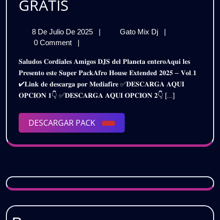
AFRO
GRATIS
HOUSE
8
AFRO
8 De Julio De 2025
|
Gato Mix Dj
|
EXTENDED
De
HOUSE
0 Comment
|
2025
Julio
EXTENDED
𝐒𝐚𝐥𝐮𝐝𝐨𝐬 𝐂𝐨𝐫𝐝𝐢𝐚𝐥𝐞𝐬 𝐀𝐦𝐢𝐠𝐨𝐬 𝐃𝐉𝐒 𝐝𝐞𝐥 𝐏𝐥𝐚𝐧𝐞𝐭𝐚 𝐞𝐧𝐭𝐞𝐫𝐨𝐀𝐪𝐮𝐢 𝐥𝐞𝐬
De
2025
–
𝐏𝐫𝐞𝐬𝐞𝐧𝐭𝐨 𝐞𝐬𝐭𝐞 𝐒𝐮𝐩𝐞𝐫 𝐏𝐚𝐜𝐤𝐀𝐟𝐫𝐨 𝐇𝐨𝐮𝐬𝐞 𝐄𝐱𝐭𝐞𝐧𝐝𝐞𝐝 𝟐𝟎𝟐𝟓 – 𝐕𝐨𝐥.𝟏
2025
–
✔𝐋𝐢𝐧𝐤 𝐝𝐞 𝐝𝐞𝐬𝐜𝐚𝐫𝐠𝐚 𝐩𝐨𝐫 𝐌𝐞𝐝𝐢𝐚𝐟𝐢𝐫𝐞 ✅𝐃𝐄𝐒𝐂𝐀𝐑𝐆𝐀 𝐀𝐐𝐔𝐈
PACK
PACK
𝐎𝐏𝐂𝐈𝐎𝐍 𝟏👇 ✅𝐃𝐄𝐒𝐂𝐀𝐑𝐆𝐀 𝐀𝐐𝐔𝐈 𝐎𝐏𝐂𝐈𝐎𝐍 𝟐👇 [...]
VOL.1
VOL.1
|
GRATIS
DESCARGAR
DESCARGAR PACK
|
PACK
GRATIS