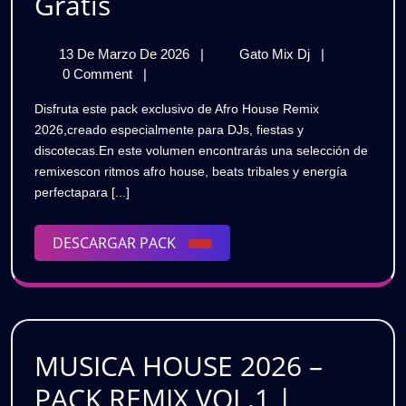
AFRO
Gratis
HOUSE
13
AFRO
13 De Marzo De 2026
|
Gato Mix Dj
|
REMIX
De
HOUSE
0 Comment
|
2026
Marzo
REMIX
Disfruta este pack exclusivo de Afro House Remix
De
2026
🔥
2026,creado especialmente para DJs, fiestas y
2026
🔥
discotecas.En este volumen encontrarás una selección de
DJ
DJ
remixescon ritmos afro house, beats tribales y energía
PACK
PACK
perfectapara [...]
|
VOL.1
|
|
DESCARGAR
DESCARGAR PACK
Gratis
VOL.1
PACK
|
Gratis
MUSICA HOUSE 2026 –
PACK REMIX VOL.1 |