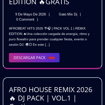
AFROBEAT
EDITION 🔥GRATIS
HITS
9
AFROBEAT
9 De Mayo De 2026
|
Gato Mix Dj
|
2026
De
HITS
0 Comment
|
🌴
Mayo
2026
AFROBEAT HITS 2026 🌴🎧 | PACK VOL.1 | REMIX
De
🌴
🎧
EDITION 🔥Una colección cargada de energía, ritmo y
2026
🎧
puro flowafro para prender cualquier fiesta, evento o
|
|
sesión DJ. 🌍💥 En este [...]
PACK
PACK
VOL.1
|
DESCARGAR
DESCARGAR PACK
VOL.1
REMIX
PACK
EDITION
|
🔥
REMIX
GRATIS
EDITION
AFRO HOUSE REMIX 2026
🔥
🔥 DJ PACK | VOL.1 |
GRATIS