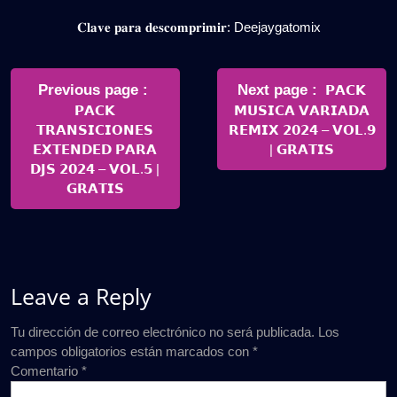
𝐂𝐥𝐚𝐯𝐞 𝐩𝐚𝐫𝐚 𝐝𝐞𝐬𝐜𝐨𝐦𝐩𝐫𝐢𝐦𝐢𝐫: Deejaygatomix
Navegación
de
Older
Newer
Previous page
Next page
𝗣𝗔𝗖𝗞
Posts
Posts
𝗣𝗔𝗖𝗞
𝗠𝗨𝗦𝗜𝗖𝗔 𝗩𝗔𝗥𝗜𝗔𝗗𝗔
entradas
𝗧𝗥𝗔𝗡𝗦𝗜𝗖𝗜𝗢𝗡𝗘𝗦
𝗥𝗘𝗠𝗜𝗫 𝟮𝟬𝟮𝟰 – 𝗩𝗢𝗟.𝟵
𝗘𝗫𝗧𝗘𝗡𝗗𝗘𝗗 𝗣𝗔𝗥𝗔
| 𝗚𝗥𝗔𝗧𝗜𝗦
𝗗𝗝𝗦 𝟮𝟬𝟮𝟰 – 𝗩𝗢𝗟.𝟱 |
𝗚𝗥𝗔𝗧𝗜𝗦
Leave a Reply
Tu dirección de correo electrónico no será publicada.
Los
campos obligatorios están marcados con
*
Comentario
*