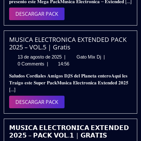
𝐩𝐫𝐞𝐬𝐞𝐧𝐭𝐨 𝐞𝐬𝐭𝐞 𝐌𝐞𝐠𝐚 𝐏𝐚𝐜𝐤𝐌𝐮𝐬𝐢𝐜𝐚 𝐄𝐥𝐞𝐜𝐭𝐫𝐨𝐧𝐢𝐜𝐚 – 𝐄𝐱𝐭𝐞𝐧𝐝𝐞𝐝 [...]
2025
2023
–
DESCARGAR
DESCARGAR PACK
VOL.2
PACK
(GRATIS)
MUSICA ELECTRONICA EXTENDED PACK
2025 – VOL.5 | Gratis
13
MUSICA
13 de agosto de 2025
|
Gato Mix Dj
|
de
ELECTRONICA
0 Comments
|
14:56
agosto
EXTENDED
𝐒𝐚𝐥𝐮𝐝𝐨𝐬 𝐂𝐨𝐫𝐝𝐢𝐚𝐥𝐞𝐬 𝐀𝐦𝐢𝐠𝐨𝐬 𝐃𝐉𝐒 𝐝𝐞𝐥 𝐏𝐥𝐚𝐧𝐞𝐭𝐚 𝐞𝐧𝐭𝐞𝐫𝐨𝐀𝐪𝐮𝐢 𝐥𝐞𝐬
de
PACK
𝐓𝐫𝐚𝐢𝐠𝐨 𝐞𝐬𝐭𝐞 𝐒𝐮𝐩𝐞𝐫 𝐏𝐚𝐜𝐤𝐌𝐮𝐬𝐢𝐜𝐚 𝐄𝐥𝐞𝐜𝐭𝐫𝐨𝐧𝐢𝐜𝐚 𝐄𝐱𝐭𝐞𝐧𝐝𝐞𝐝 𝟐𝟎𝟐𝟓
2025
2025
[...]
–
VOL.5
DESCARGAR
DESCARGAR PACK
|
PACK
Gratis
𝗠𝗨𝗦𝗜𝗖𝗔 𝗘𝗟𝗘𝗖𝗧𝗥𝗢𝗡𝗜𝗖𝗔 𝗘𝗫𝗧𝗘𝗡𝗗𝗘𝗗
𝟮𝟬𝟮𝟱 – 𝗣𝗔𝗖𝗞 𝗩𝗢𝗟.𝟭 | 𝗚𝗥𝗔𝗧𝗜𝗦