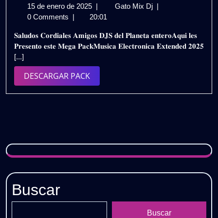
15
𝗠𝗨𝗦𝗜𝗖𝗔
15 de enero de 2025
|
Gato Mix Dj
|
de
𝗘𝗟𝗘𝗖𝗧𝗥𝗢𝗡𝗜𝗖𝗔
0 Comments
|
20:01
enero
𝗘𝗫𝗧𝗘𝗡𝗗𝗘𝗗
𝐒𝐚𝐥𝐮𝐝𝐨𝐬 𝐂𝐨𝐫𝐝𝐢𝐚𝐥𝐞𝐬 𝐀𝐦𝐢𝐠𝐨𝐬 𝐃𝐉𝐒 𝐝𝐞𝐥 𝐏𝐥𝐚𝐧𝐞𝐭𝐚 𝐞𝐧𝐭𝐞𝐫𝐨𝐀𝐪𝐮𝐢 𝐥𝐞𝐬
de
𝟮𝟬𝟮𝟱
𝐏𝐫𝐞𝐬𝐞𝐧𝐭𝐨 𝐞𝐬𝐭𝐞 𝐌𝐞𝐠𝐚 𝐏𝐚𝐜𝐤𝐌𝐮𝐬𝐢𝐜𝐚 𝐄𝐥𝐞𝐜𝐭𝐫𝐨𝐧𝐢𝐜𝐚 𝐄𝐱𝐭𝐞𝐧𝐝𝐞𝐝 𝟐𝟎𝟐𝟓
2025
–
[...]
𝗣𝗔𝗖𝗞
𝗩𝗢𝗟.𝟭
DESCARGAR
DESCARGAR PACK
|
PACK
𝗚𝗥𝗔𝗧𝗜𝗦
Buscar
Buscar