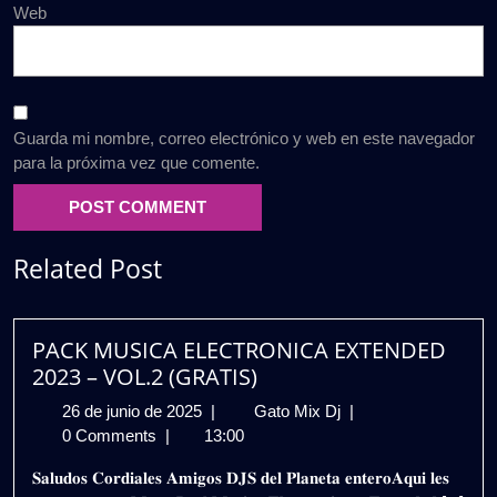
Web
Guarda mi nombre, correo electrónico y web en este navegador
para la próxima vez que comente.
Related Post
PACK MUSICA ELECTRONICA EXTENDED
2023 – VOL.2 (GRATIS)
26
PACK
26 de junio de 2025
|
Gato Mix Dj
|
de
MUSICA
0 Comments
|
13:00
junio
ELECTRONICA
𝐒𝐚𝐥𝐮𝐝𝐨𝐬 𝐂𝐨𝐫𝐝𝐢𝐚𝐥𝐞𝐬 𝐀𝐦𝐢𝐠𝐨𝐬 𝐃𝐉𝐒 𝐝𝐞𝐥 𝐏𝐥𝐚𝐧𝐞𝐭𝐚 𝐞𝐧𝐭𝐞𝐫𝐨𝐀𝐪𝐮𝐢 𝐥𝐞𝐬
de
EXTENDED