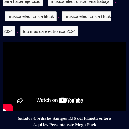
para hacer ejercicio
,
musica electronica para trabajar
,
musica electronica tiktok
,
musica electronica tiktok
2024
,
top musica electronica 2024
𝐒𝐚𝐥𝐮𝐝𝐨𝐬 𝐂𝐨𝐫𝐝𝐢𝐚𝐥𝐞𝐬 𝐀𝐦𝐢𝐠𝐨𝐬 𝐃𝐉𝐒 𝐝𝐞𝐥 𝐏𝐥𝐚𝐧𝐞𝐭𝐚 𝐞𝐧𝐭𝐞𝐫𝐨
𝐀𝐪𝐮𝐢 𝐥𝐞𝐬 𝐏𝐫𝐞𝐬𝐞𝐧𝐭𝐨 𝐞𝐬𝐭𝐞 𝐌𝐞𝐠𝐚 𝐏𝐚𝐜𝐤