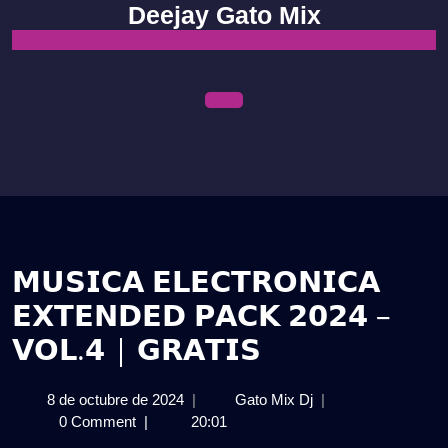
Skip
Deejay Gato Mix
to
content
Open
Menu
𝗠𝗨𝗦𝗜𝗖𝗔 𝗘𝗟𝗘𝗖𝗧𝗥𝗢𝗡𝗜𝗖𝗔
𝗘𝗫𝗧𝗘𝗡𝗗𝗘𝗗 𝗣𝗔𝗖𝗞 𝟮𝟬𝟮𝟰 –
𝗩𝗢𝗟.𝟰 | 𝗚𝗥𝗔𝗧𝗜𝗦
8
𝗠𝗨𝗦𝗜𝗖𝗔
8 de octubre de 2024
|
Gato Mix Dj
|
de
𝗘𝗟𝗘𝗖𝗧𝗥𝗢𝗡𝗜𝗖𝗔
0 Comment
|
20:01
octubre
𝗘𝗫𝗧𝗘𝗡𝗗𝗘𝗗