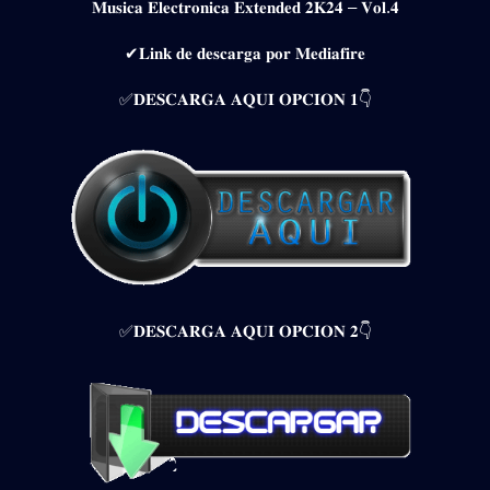
𝐌𝐮𝐬𝐢𝐜𝐚 𝐄𝐥𝐞𝐜𝐭𝐫𝐨𝐧𝐢𝐜𝐚 𝐄𝐱𝐭𝐞𝐧𝐝𝐞𝐝 𝟐𝐊𝟐𝟒 – 𝐕𝐨𝐥.𝟒
✔𝐋𝐢𝐧𝐤 𝐝𝐞 𝐝𝐞𝐬𝐜𝐚𝐫𝐠𝐚 𝐩𝐨𝐫 𝐌𝐞𝐝𝐢𝐚𝐟𝐢𝐫𝐞
✅𝐃𝐄𝐒𝐂𝐀𝐑𝐆𝐀 𝐀𝐐𝐔𝐈 𝐎𝐏𝐂𝐈𝐎𝐍 𝟏👇
✅𝐃𝐄𝐒𝐂𝐀𝐑𝐆𝐀 𝐀𝐐𝐔𝐈 𝐎𝐏𝐂𝐈𝐎𝐍 𝟐👇