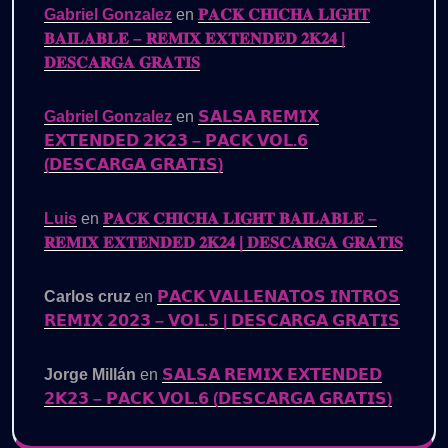
Gabriel Gonzalez
en
𝐏𝐀𝐂𝐊 𝐂𝐇𝐈𝐂𝐇𝐀 𝐋𝐈𝐆𝐇𝐓
𝐁𝐀𝐈𝐋𝐀𝐁𝐋𝐄 – 𝐑𝐄𝐌𝐈𝐗 𝐄𝐗𝐓𝐄𝐍𝐃𝐄𝐃 𝟐𝐊𝟐𝟒 |
𝐃𝐄𝐒𝐂𝐀𝐑𝐆𝐀 𝐆𝐑𝐀𝐓𝐈𝐒
Gabriel Gonzalez
en
𝗦𝗔𝗟𝗦𝗔 𝗥𝗘𝗠𝗜𝗫
𝗘𝗫𝗧𝗘𝗡𝗗𝗘𝗗 𝟮𝗞𝟮𝟯 – 𝗣𝗔𝗖𝗞 𝗩𝗢𝗟.𝟲
(𝗗𝗘𝗦𝗖𝗔𝗥𝗚𝗔 𝗚𝗥𝗔𝗧𝗜𝗦)
Luis
en
𝐏𝐀𝐂𝐊 𝐂𝐇𝐈𝐂𝐇𝐀 𝐋𝐈𝐆𝐇𝐓 𝐁𝐀𝐈𝐋𝐀𝐁𝐋𝐄 –
𝐑𝐄𝐌𝐈𝐗 𝐄𝐗𝐓𝐄𝐍𝐃𝐄𝐃 𝟐𝐊𝟐𝟒 | 𝐃𝐄𝐒𝐂𝐀𝐑𝐆𝐀 𝐆𝐑𝐀𝐓𝐈𝐒
Carlos cruz
en
𝗣𝗔𝗖𝗞 𝗩𝗔𝗟𝗟𝗘𝗡𝗔𝗧𝗢𝗦 𝗜𝗡𝗧𝗥𝗢𝗦
𝗥𝗘𝗠𝗜𝗫 𝟮𝟬𝟮𝟯 – 𝗩𝗢𝗟.𝟱 | 𝗗𝗘𝗦𝗖𝗔𝗥𝗚𝗔 𝗚𝗥𝗔𝗧𝗜𝗦
Jorge Millán
en
𝗦𝗔𝗟𝗦𝗔 𝗥𝗘𝗠𝗜𝗫 𝗘𝗫𝗧𝗘𝗡𝗗𝗘𝗗
𝟮𝗞𝟮𝟯 – 𝗣𝗔𝗖𝗞 𝗩𝗢𝗟.𝟲 (𝗗𝗘𝗦𝗖𝗔𝗥𝗚𝗔 𝗚𝗥𝗔𝗧𝗜𝗦)