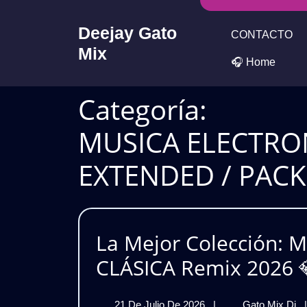
Skip
to
Deejay Gato
CONTACTO
content
Mix
🎧 Home
Categoría:
MUSICA ELECTRO
EXTENDED / PACK
La Mejor Colección:
CLÁSICA Remix 2026 💎
21
L
21 De Julio De 2026
|
Gato Mix Dj
|