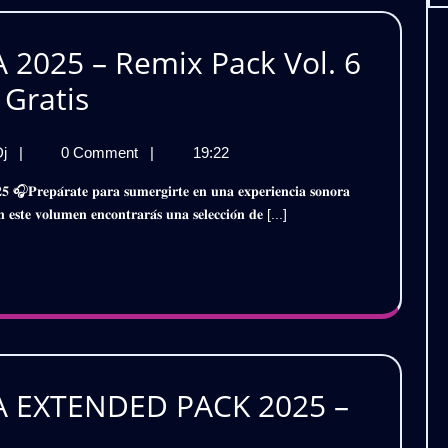
PACK
BEST
EDITS
|
2025 – Remix Pack Vol. 6
VOL.1
BEST
|
MÚSICA
 Gratis
GRATIS
EDITS
🔥
ELECTRÓNICA
VOL.1
MÚSICA
Dj
|
0 Comment
|
19:22
2025
ELECTRÓNICA
|
–
2025
GRATIS
𝐄𝐧 𝐞𝐬𝐭𝐞 𝐯𝐨𝐥𝐮𝐦𝐞𝐧 𝐞𝐧𝐜𝐨𝐧𝐭𝐫𝐚𝐫𝐚́𝐬 𝐮𝐧𝐚 𝐬𝐞𝐥𝐞𝐜𝐜𝐢𝐨́𝐧 𝐝𝐞 [...]
–
Remix
Remix
🔥
Pack
Pack
Vol.
Vol.
6
(EDM,
6
Techno,
House)
(EDM,
 EXTENDED PACK 2025 –
Gratis
Techno,
A