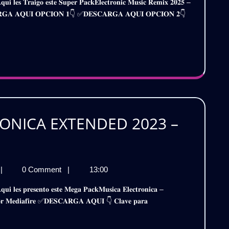
EMIX
𝐒𝐂𝐀𝐑𝐆𝐀 𝐀𝐐𝐔𝐈 𝐎𝐏𝐂𝐈𝐎𝐍 𝟏👇 ✅𝐃𝐄𝐒𝐂𝐀𝐑𝐆𝐀 𝐀𝐐𝐔𝐈 𝐎𝐏𝐂𝐈𝐎𝐍 𝟐👇
K25
ACK
OL.4
atis
ONICA EXTENDED 2023 –
A
PACK
|
0 Comment
|
13:00
RONICA
MUSICA
DED
ELECTRONICA
 𝐩𝐨𝐫 𝐌𝐞𝐝𝐢𝐚𝐟𝐢𝐫𝐞 ✅𝐃𝐄𝐒𝐂𝐀𝐑𝐆𝐀 𝐀𝐐𝐔𝐈 👇 𝐂𝐥𝐚𝐯𝐞 𝐩𝐚𝐫𝐚
EXTENDED
023