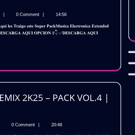
House)
ONICA
Gratis
MUSICA
j
|
0 Comment
|
14:56
DED
ELECTRONICA
EXTENDED
𝐢𝐫𝐞 ✅𝐃𝐄𝐒𝐂𝐀𝐑𝐆𝐀 𝐀𝐐𝐔𝐈 𝐎𝐏𝐂𝐈𝐎𝐍 𝟏👇 ✅𝐃𝐄𝐒𝐂𝐀𝐑𝐆𝐀 𝐀𝐐𝐔𝐈
PACK
2025
–
VOL.5
|
Gratis
MIX 2K25 – PACK VOL.4 |
LECTRONIC
0 Comment
|
20:48
USIC