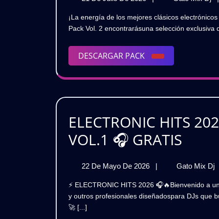
De
M
¡La energía de los mejores clásicos electrónicos regresa con un sonidototalmente renovado! ⚡ En este
Julio
C
Pack Vol. 2 encontrarásuna selección exclusiva d
De
M
2026
E
C
DESCARGAR
DESCARGAR PACK
R
PACK
2

[
Vo
ELECTRONIC HITS 20
2]
G
ELEC
VOL.1 🎧 GRATIS
HITS
22
22 De Mayo De 2026
|
Gato Mix Dj
2026
De
⚡ ELECTRONIC HITS 2026 🎧🔥Bienvenido a una nueva era de energía electrónica.Este pack reúne intros
⚡
Mayo
y outros profesionales diseñadospara DJs que b
De
|
🚀 [...]
2026
|