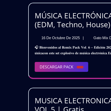
MÚSICA ELECTRÓNICA 
(EDM, Techno, House)
16
16 De Octubre De 2025
|
Gato Mix 
De
🎧 𝐁𝐢𝐞𝐧𝐯𝐞𝐧𝐢𝐝𝐨𝐬 𝐚𝐥 𝐑𝐞𝐦𝐢𝐱 𝐏𝐚𝐜𝐤 𝐕𝐨𝐥. 𝟔 – 𝐄𝐝𝐢𝐜𝐢𝐨́𝐧 𝟐𝟎𝟐𝟓 🎧𝐏𝐫𝐞𝐩𝐚́𝐫𝐚𝐭𝐞 𝐩𝐚𝐫𝐚 𝐬𝐮𝐦𝐞𝐫𝐠𝐢𝐫𝐭𝐞 𝐞𝐧 𝐮𝐧𝐚 𝐞𝐱𝐩𝐞𝐫𝐢𝐞𝐧𝐜𝐢𝐚 𝐬𝐨𝐧𝐨𝐫𝐚
Octubre
𝐮́𝐧𝐢𝐜𝐚𝐜𝐨𝐧 𝐞𝐬𝐭𝐞 𝐬𝐞𝐭 𝐞𝐱𝐩𝐥𝐨𝐬𝐢𝐯𝐨 𝐝𝐞 𝐦𝐮́𝐬𝐢𝐜𝐚 𝐞𝐥𝐞𝐜𝐭𝐫𝐨́𝐧𝐢𝐜𝐚.
De
2025
DESCARGAR
DESCARGAR PACK
PACK
MUSICA ELECTRONICA
MUSIC
VOL.5 | Gratis