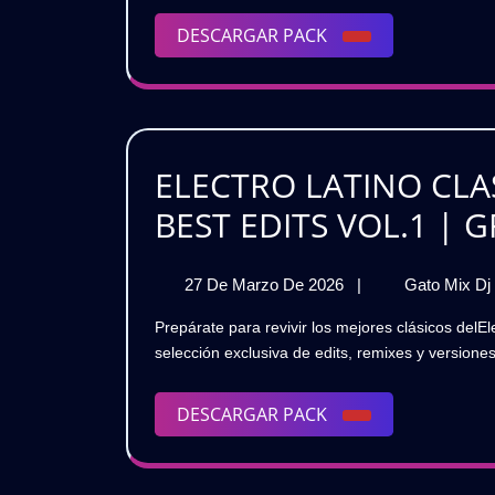
INTR
DESCARGAR
DESCARGAR PACK
OUT
PACK
PACK
VOL.
🎧
ELECTRO LATINO CLAS
GRAT
BEST EDITS VOL.1 | G
27
27 De Marzo De 2026
|
Gato Mix Dj
De
Prepárate para revivir los mejores clásicos delElectro Latino en este poderoso DJ PACK 2026 💥Una
Marzo
selección exclusiva de edits, remixes y versionesm
De
2026
DESCARGAR
DESCARGAR PACK
PACK