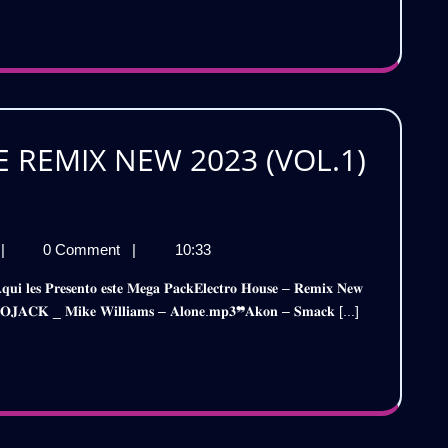
OL.2
GRATIS)
S)
 REMIX NEW 2023 (VOL.1)
CK
ECTRO
PACK
|
0 Comment
|
10:33
USE
ELECTRO
MIX
HOUSE
𝐉𝐀𝐂𝐊 _ 𝐌𝐢𝐤𝐞 𝐖𝐢𝐥𝐥𝐢𝐚𝐦𝐬 – 𝐀𝐥𝐨𝐧𝐞.𝐦𝐩𝟑❞𝐀𝐤𝐨𝐧 – 𝐒𝐦𝐚𝐜𝐤 [...]
REMIX
W
NEW
023
23
VOL.1)
L.1)
DESCARGA
GRATIS
SCARGA