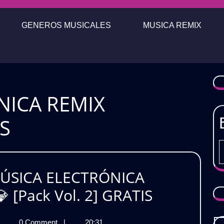
GENEROS MUSICALES
MUSICA REMIX
NICA REMIX
S
 MÚSICA ELECTRÓNICA
La
 [Pack Vol. 2] GRATIS
Mejor
a
0 Comment
|
20:31