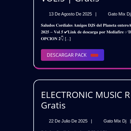
ELECTR
13
13 De Agosto De 2025
|
Gato Mix D
EXTEN
De
𝐒𝐚𝐥𝐮𝐝𝐨𝐬 𝐂𝐨𝐫𝐝𝐢𝐚𝐥𝐞𝐬 𝐀𝐦𝐢𝐠𝐨𝐬 𝐃𝐉𝐒 𝐝𝐞𝐥 𝐏𝐥𝐚𝐧𝐞𝐭𝐚 𝐞𝐧𝐭𝐞𝐫𝐨𝐀𝐪𝐮𝐢 𝐥𝐞𝐬 𝐓𝐫𝐚𝐢𝐠𝐨 𝐞𝐬𝐭𝐞 𝐒𝐮𝐩𝐞𝐫 𝐏𝐚𝐜𝐤𝐌𝐮𝐬𝐢𝐜𝐚 𝐄𝐥𝐞𝐜𝐭𝐫𝐨𝐧𝐢𝐜𝐚 𝐄𝐱𝐭𝐞𝐧𝐝𝐞𝐝
PACK
Agosto
𝟐𝟎𝟐𝟓 – 𝐕𝐨𝐥.𝟓 ✔𝐋𝐢𝐧𝐤 𝐝𝐞 𝐝𝐞𝐬𝐜𝐚𝐫𝐠𝐚 𝐩𝐨𝐫 𝐌𝐞𝐝𝐢𝐚𝐟
De
2025
𝐎𝐏𝐂𝐈𝐎𝐍 𝟐👇 [...]
2025
–
DESCARGAR
DESCARGAR PACK
VOL.5
PACK
|
Gratis
ELECTRONIC MUSIC RE
ELECTRONIC
Gratis
MUSIC
22
E
22 De Julio De 2025
|
Gato Mix Dj
|
REMIX
De
M