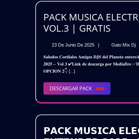
GR
PACK MUSICA ELECTR
PACK
VOL.3 | GRATIS
MUSIC
23
23 De Junio De 2025
|
Gato Mix Dj
ELECT
De
𝐒𝐚𝐥𝐮𝐝𝐨𝐬 𝐂𝐨𝐫𝐝𝐢𝐚𝐥𝐞𝐬 𝐀𝐦𝐢𝐠𝐨𝐬 𝐃𝐉𝐒 𝐝𝐞𝐥 𝐏𝐥𝐚𝐧𝐞𝐭𝐚 𝐞𝐧𝐭𝐞𝐫𝐨𝐀𝐪𝐮𝐢 𝐥𝐞𝐬 𝐓𝐫𝐚𝐢𝐠𝐨 𝐞𝐬𝐭𝐞 𝐌𝐞𝐠𝐚 𝐏𝐚𝐜𝐤𝐌𝐮𝐬𝐢𝐜𝐚 𝐄𝐥𝐞𝐜𝐭𝐫𝐨𝐧𝐢𝐜𝐚 𝐄𝐱𝐭𝐞𝐧𝐝𝐞𝐝
EXTE
Junio
𝟐𝟎𝟐𝟓 – 𝐕𝐨𝐥.𝟑 ✔𝐋𝐢𝐧𝐤 𝐝𝐞 𝐝𝐞𝐬𝐜𝐚𝐫𝐠𝐚 𝐩𝐨𝐫 𝐌𝐞𝐝𝐢𝐚𝐟
De
2025
𝐎𝐏𝐂𝐈𝐎𝐍 𝟐👇 [...]
2025
2
–
–
V
DESCARGAR
DESCARGAR PACK
VOL.3
|
PACK
|
GRATI
𝗣𝗔𝗖𝗞 𝗠𝗨𝗦𝗜𝗖𝗔 𝗘𝗟𝗘