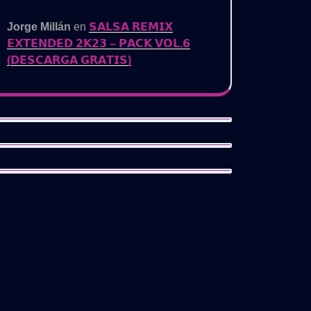
Jorge Millán
en
𝗦𝗔𝗟𝗦𝗔 𝗥𝗘𝗠𝗜𝗫
𝗘𝗫𝗧𝗘𝗡𝗗𝗘𝗗 𝟮𝗞𝟮𝟯 – 𝗣𝗔𝗖𝗞 𝗩𝗢𝗟.𝟲
(𝗗𝗘𝗦𝗖𝗔𝗥𝗚𝗔 𝗚𝗥𝗔𝗧𝗜𝗦)