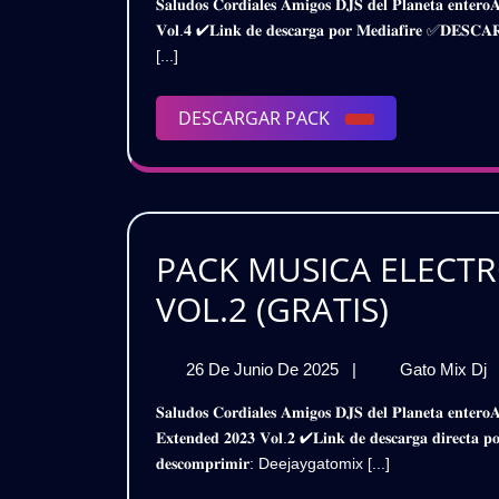
𝐒𝐚𝐥𝐮𝐝𝐨𝐬 𝐂𝐨𝐫𝐝𝐢𝐚𝐥𝐞𝐬 𝐀𝐦𝐢𝐠𝐨𝐬 𝐃𝐉𝐒 𝐝𝐞𝐥 𝐏𝐥𝐚𝐧𝐞𝐭𝐚 𝐞𝐧𝐭𝐞𝐫𝐨𝐀𝐪𝐮𝐢 𝐥𝐞𝐬 𝐓𝐫𝐚𝐢𝐠𝐨 𝐞𝐬𝐭𝐞 𝐒𝐮𝐩𝐞𝐫 𝐏𝐚𝐜𝐤𝐄𝐥𝐞𝐜𝐭𝐫𝐨𝐧𝐢𝐜 𝐌𝐮𝐬𝐢𝐜 𝐑𝐞𝐦𝐢𝐱 𝟐𝟎𝟐𝟓 –
2K25
Julio
R
𝐕𝐨𝐥.𝟒 ✔𝐋𝐢𝐧𝐤 𝐝𝐞 𝐝𝐞𝐬𝐜𝐚𝐫𝐠𝐚 𝐩𝐨𝐫 𝐌𝐞𝐝𝐢𝐚𝐟𝐢𝐫𝐞 ✅𝐃
De
2
–
[...]
2025
–
P
PACK
V
DESCARGAR
DESCARGAR PACK
VOL.4
|
PACK
Gr
|
Gratis
PACK MUSICA ELECTR
PACK
VOL.2 (GRATIS)
MUSIC
26
26 De Junio De 2025
|
Gato Mix Dj
ELECT
De
𝐒𝐚𝐥𝐮𝐝𝐨𝐬 𝐂𝐨𝐫𝐝𝐢𝐚𝐥𝐞𝐬 𝐀𝐦𝐢𝐠𝐨𝐬 𝐃𝐉𝐒 𝐝𝐞𝐥 𝐏𝐥𝐚𝐧𝐞𝐭𝐚 𝐞𝐧𝐭𝐞𝐫𝐨𝐀𝐪𝐮𝐢 𝐥𝐞𝐬 𝐩𝐫𝐞𝐬𝐞𝐧𝐭𝐨 𝐞𝐬𝐭𝐞 𝐌𝐞𝐠𝐚 𝐏𝐚𝐜𝐤𝐌𝐮𝐬𝐢𝐜𝐚 𝐄𝐥𝐞𝐜𝐭𝐫𝐨𝐧𝐢𝐜𝐚 –
EXTEN
Junio
𝐄𝐱𝐭𝐞𝐧𝐝𝐞𝐝 𝟐𝟎𝟐𝟑 𝐕𝐨𝐥.𝟐 ✔𝐋𝐢𝐧𝐤 𝐝𝐞 𝐝𝐞𝐬𝐜𝐚𝐫𝐠𝐚 𝐝𝐢𝐫𝐞𝐜𝐭
De
2023
𝐝𝐞𝐬𝐜𝐨𝐦𝐩𝐫𝐢𝐦𝐢𝐫: Deejaygatomix [...]
2025
2
–