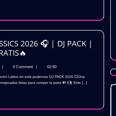
INTRO
O
OUTRO
RO
PACK
VOL.1
🎧
GRATIS
1
SICS 2026 🎧 | DJ PACK |
IS
ELECTRO
RATIS🔥
LATINO
ELECTRO
|
0 Comment
|
02:50
CLASSICS
LATINO
2026
CLASSICS
ejoradas listas para romper la pista 🔊 💃🕺 Este [...]
2026
🎧
🎧
|
|
DJ
DJ
PACK
|