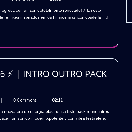
Colección:
ejor
MÚSICA
olección:
e remixes inspirados en los himnos más icónicosde la [...]
ÚSICA
ELECTRÓN
LECTRÓNICA
LÁSICA
CLÁSICA
emix
Remix
026

2026
Pack
l.
💎
26 ⚡ | INTRO OUTRO PACK
[Pack
RATIS
TRONIC
Vol.
2]
ELECTRONIC
|
0 Comment
|
02:11
HITS
GRATIS
2026
uscan un sonido moderno,potente y con vibra festivalera.
⚡