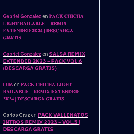
Gabriel Gonzalez
en
𝐏𝐀𝐂𝐊 𝐂𝐇𝐈𝐂𝐇𝐀
𝐋𝐈𝐆𝐇𝐓 𝐁𝐀𝐈𝐋𝐀𝐁𝐋𝐄 – 𝐑𝐄𝐌𝐈𝐗
𝐄𝐗𝐓𝐄𝐍𝐃𝐄𝐃 𝟐𝐊𝟐𝟒 | 𝐃𝐄𝐒𝐂𝐀𝐑𝐆𝐀
𝐆𝐑𝐀𝐓𝐈𝐒
Gabriel Gonzalez
en
𝗦𝗔𝗟𝗦𝗔 𝗥𝗘𝗠𝗜𝗫
𝗘𝗫𝗧𝗘𝗡𝗗𝗘𝗗 𝟮𝗞𝟮𝟯 – 𝗣𝗔𝗖𝗞 𝗩𝗢𝗟.𝟲
(𝗗𝗘𝗦𝗖𝗔𝗥𝗚𝗔 𝗚𝗥𝗔𝗧𝗜𝗦)
Luis
en
𝐏𝐀𝐂𝐊 𝐂𝐇𝐈𝐂𝐇𝐀 𝐋𝐈𝐆𝐇𝐓
𝐁𝐀𝐈𝐋𝐀𝐁𝐋𝐄 – 𝐑𝐄𝐌𝐈𝐗 𝐄𝐗𝐓𝐄𝐍𝐃𝐄𝐃
𝟐𝐊𝟐𝟒 | 𝐃𝐄𝐒𝐂𝐀𝐑𝐆𝐀 𝐆𝐑𝐀𝐓𝐈𝐒
Carlos Cruz
en
𝗣𝗔𝗖𝗞 𝗩𝗔𝗟𝗟𝗘𝗡𝗔𝗧𝗢𝗦
𝗜𝗡𝗧𝗥𝗢𝗦 𝗥𝗘𝗠𝗜𝗫 𝟮𝟬𝟮𝟯 – 𝗩𝗢𝗟.𝟱 |
𝗗𝗘𝗦𝗖𝗔𝗥𝗚𝗔 𝗚𝗥𝗔𝗧𝗜𝗦