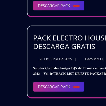
–
V
DESCARGAR
DESCARGAR PACK
VOL.2
(
PACK
(GRATI
PACK ELECTRO HOUSE
PA
DESCARGA GRATIS
EL
26
26 De Junio De 2025
|
Gato Mix Dj
HO
De
𝐒𝐚𝐥𝐮𝐝𝐨𝐬 𝐂𝐨𝐫𝐝𝐢𝐚𝐥𝐞𝐬 𝐀𝐦𝐢𝐠𝐨𝐬 𝐃𝐉𝐒 𝐝𝐞𝐥 𝐏𝐥𝐚𝐧𝐞𝐭𝐚 𝐞𝐧𝐭𝐞𝐫𝐨𝐀𝐪𝐮𝐢 𝐥𝐞𝐬 𝐏𝐫𝐞𝐬𝐞𝐧𝐭𝐨 𝐞𝐬𝐭𝐞 𝐌𝐞𝐠𝐚 𝐏𝐚𝐜𝐤𝐄𝐥𝐞𝐜𝐭𝐫𝐨 𝐇𝐨𝐮𝐬𝐞 – 𝐑𝐞𝐦𝐢𝐱 𝐍𝐞𝐰
RE
Junio
𝟐𝟎𝟐𝟑 – 𝐕𝐨𝐥.𝟏✔𝐓𝐑𝐀𝐂𝐊 𝐋𝐈𝐒𝐓 𝐃𝐄 𝐄𝐒𝐓𝐄 𝐏𝐀𝐂𝐊𝐀𝐅𝐑𝐎
De
NE
2025
2
20
DESCARGAR
DESCARGAR PACK
(
PACK
(VO
DE