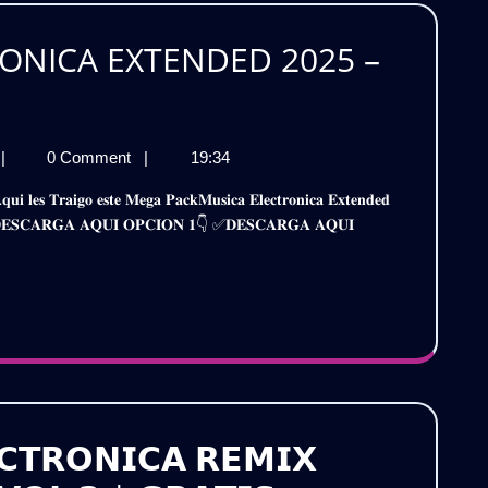
ATIS
ONICA EXTENDED 2025 –
A
PACK
|
0 Comment
|
19:34
RONICA
MUSICA
NDED
ELECTRONICA
𝐢𝐫𝐞 ✅𝐃𝐄𝐒𝐂𝐀𝐑𝐆𝐀 𝐀𝐐𝐔𝐈 𝐎𝐏𝐂𝐈𝐎𝐍 𝟏👇 ✅𝐃𝐄𝐒𝐂𝐀𝐑𝐆𝐀 𝐀𝐐𝐔𝐈
EXTENDED
025
OL.3
GRATIS
S
𝗖𝗧𝗥𝗢𝗡𝗜𝗖𝗔 𝗥𝗘𝗠𝗜𝗫