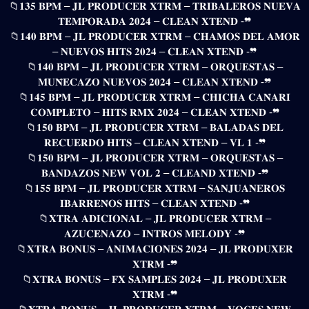
📁𝟏𝟑𝟓 𝐁𝐏𝐌 – 𝐉𝐋 𝐏𝐑𝐎𝐃𝐔𝐂𝐄𝐑 𝐗𝐓𝐑𝐌 – 𝐓𝐑𝐈𝐁𝐀𝐋𝐄𝐑𝐎𝐒 𝐍𝐔𝐄𝐕𝐀
𝐓𝐄𝐌𝐏𝐎𝐑𝐀𝐃𝐀 𝟐𝟎𝟐𝟒 – 𝐂𝐋𝐄𝐀𝐍 𝐗𝐓𝐄𝐍𝐃 -❞
📁𝟏𝟒𝟎 𝐁𝐏𝐌 – 𝐉𝐋 𝐏𝐑𝐎𝐃𝐔𝐂𝐄𝐑 𝐗𝐓𝐑𝐌 – 𝐂𝐇𝐀𝐌𝐎𝐒 𝐃𝐄𝐋 𝐀𝐌𝐎𝐑
– 𝐍𝐔𝐄𝐕𝐎𝐒 𝐇𝐈𝐓𝐒 𝟐𝟎𝟐𝟒 – 𝐂𝐋𝐄𝐀𝐍 𝐗𝐓𝐄𝐍𝐃 -❞
📁𝟏𝟒𝟎 𝐁𝐏𝐌 – 𝐉𝐋 𝐏𝐑𝐎𝐃𝐔𝐂𝐄𝐑 𝐗𝐓𝐑𝐌 – 𝐎𝐑𝐐𝐔𝐄𝐒𝐓𝐀𝐒 –
𝐌𝐔𝐍̃𝐄𝐂𝐀𝐙𝐎 𝐍𝐔𝐄𝐕𝐎𝐒 𝟐𝟎𝟐𝟒 – 𝐂𝐋𝐄𝐀𝐍 𝐗𝐓𝐄𝐍𝐃 -❞
📁𝟏𝟒𝟓 𝐁𝐏𝐌 – 𝐉𝐋 𝐏𝐑𝐎𝐃𝐔𝐂𝐄𝐑 𝐗𝐓𝐑𝐌 – 𝐂𝐇𝐈𝐂𝐇𝐀 𝐂𝐀𝐍̃𝐀𝐑𝐈
𝐂𝐎𝐌𝐏𝐋𝐄𝐓𝐎 – 𝐇𝐈𝐓𝐒 𝐑𝐌𝐗 𝟐𝟎𝟐𝟒 – 𝐂𝐋𝐄𝐀𝐍 𝐗𝐓𝐄𝐍𝐃 -❞
📁𝟏𝟓𝟎 𝐁𝐏𝐌 – 𝐉𝐋 𝐏𝐑𝐎𝐃𝐔𝐂𝐄𝐑 𝐗𝐓𝐑𝐌 – 𝐁𝐀𝐋𝐀𝐃𝐀𝐒 𝐃𝐄𝐋
𝐑𝐄𝐂𝐔𝐄𝐑𝐃𝐎 𝐇𝐈𝐓𝐒 – 𝐂𝐋𝐄𝐀𝐍 𝐗𝐓𝐄𝐍𝐃 – 𝐕𝐋 𝟏 -❞
📁𝟏𝟓𝟎 𝐁𝐏𝐌 – 𝐉𝐋 𝐏𝐑𝐎𝐃𝐔𝐂𝐄𝐑 𝐗𝐓𝐑𝐌 – 𝐎𝐑𝐐𝐔𝐄𝐒𝐓𝐀𝐒 –
𝐁𝐀𝐍𝐃𝐀𝐙𝐎𝐒 𝐍𝐄𝐖 𝐕𝐎𝐋 𝟐 – 𝐂𝐋𝐄𝐀𝐍𝐃 𝐗𝐓𝐄𝐍𝐃 -❞
📁𝟏𝟓𝟓 𝐁𝐏𝐌 – 𝐉𝐋 𝐏𝐑𝐎𝐃𝐔𝐂𝐄𝐑 𝐗𝐓𝐑𝐌 – 𝐒𝐀𝐍𝐉𝐔𝐀𝐍𝐄𝐑𝐎𝐒
𝐈𝐁𝐀𝐑𝐑𝐄𝐍̃𝐎𝐒 𝐇𝐈𝐓𝐒 – 𝐂𝐋𝐄𝐀𝐍 𝐗𝐓𝐄𝐍𝐃 -❞
📁𝐗𝐓𝐑𝐀 𝐀𝐃𝐈𝐂𝐈𝐎𝐍𝐀𝐋 – 𝐉𝐋 𝐏𝐑𝐎𝐃𝐔𝐂𝐄𝐑 𝐗𝐓𝐑𝐌 –
𝐀𝐙𝐔𝐂𝐄𝐍𝐀𝐙𝐎 – 𝐈𝐍𝐓𝐑𝐎𝐒 𝐌𝐄𝐋𝐎𝐃𝐘 -❞
📁𝐗𝐓𝐑𝐀 𝐁𝐎𝐍𝐔𝐒 – 𝐀𝐍𝐈𝐌𝐀𝐂𝐈𝐎𝐍𝐄𝐒 𝟐𝟎𝟐𝟒 – 𝐉𝐋 𝐏𝐑𝐎𝐃𝐔𝐗𝐄𝐑
𝐗𝐓𝐑𝐌 -❞
📁𝐗𝐓𝐑𝐀 𝐁𝐎𝐍𝐔𝐒 – 𝐅𝐗 𝐒𝐀𝐌𝐏𝐋𝐄𝐒 𝟐𝟎𝟐𝟒 – 𝐉𝐋 𝐏𝐑𝐎𝐃𝐔𝐗𝐄𝐑
𝐗𝐓𝐑𝐌 -❞