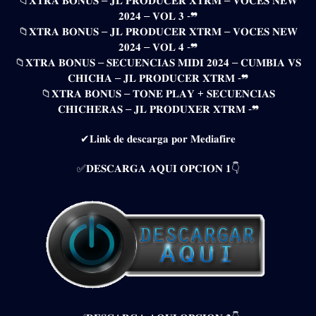
📁𝐗𝐓𝐑𝐀 𝐁𝐎𝐍𝐔𝐒 – 𝐉𝐋 𝐏𝐑𝐎𝐃𝐔𝐂𝐄𝐑 𝐗𝐓𝐑𝐌 – 𝐕𝐎𝐂𝐄𝐒 𝐍𝐄𝐖
𝟐𝟎𝟐𝟒 – 𝐕𝐎𝐋 𝟑 -❞
📁𝐗𝐓𝐑𝐀 𝐁𝐎𝐍𝐔𝐒 – 𝐉𝐋 𝐏𝐑𝐎𝐃𝐔𝐂𝐄𝐑 𝐗𝐓𝐑𝐌 – 𝐕𝐎𝐂𝐄𝐒 𝐍𝐄𝐖
𝟐𝟎𝟐𝟒 – 𝐕𝐎𝐋 𝟒 -❞
📁𝐗𝐓𝐑𝐀 𝐁𝐎𝐍𝐔𝐒 – 𝐒𝐄𝐂𝐔𝐄𝐍𝐂𝐈𝐀𝐒 𝐌𝐈𝐃𝐈 𝟐𝟎𝟐𝟒 – 𝐂𝐔𝐌𝐁𝐈𝐀 𝐕𝐒
𝐂𝐇𝐈𝐂𝐇𝐀 – 𝐉𝐋 𝐏𝐑𝐎𝐃𝐔𝐂𝐄𝐑 𝐗𝐓𝐑𝐌 -❞
📁𝐗𝐓𝐑𝐀 𝐁𝐎𝐍𝐔𝐒 – 𝐓𝐎𝐍𝐄 𝐏𝐋𝐀𝐘 + 𝐒𝐄𝐂𝐔𝐄𝐍𝐂𝐈𝐀𝐒
𝐂𝐇𝐈𝐂𝐇𝐄𝐑𝐀𝐒 – 𝐉𝐋 𝐏𝐑𝐎𝐃𝐔𝐗𝐄𝐑 𝐗𝐓𝐑𝐌 -❞
✔𝐋𝐢𝐧𝐤 𝐝𝐞 𝐝𝐞𝐬𝐜𝐚𝐫𝐠𝐚 𝐩𝐨𝐫 𝐌𝐞𝐝𝐢𝐚𝐟𝐢𝐫𝐞
✅𝐃𝐄𝐒𝐂𝐀𝐑𝐆𝐀 𝐀𝐐𝐔𝐈 𝐎𝐏𝐂𝐈𝐎𝐍 𝟏👇