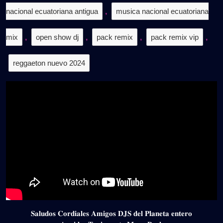
nacional ecuatoriana antigua
,
musica nacional ecuatoriana
mix
,
open show dj
,
pack remix
,
pack remix vip
,
reggaeton nuevo 2024
𝐒𝐚𝐥𝐮𝐝𝐨𝐬 𝐂𝐨𝐫𝐝𝐢𝐚𝐥𝐞𝐬 𝐀𝐦𝐢𝐠𝐨𝐬 𝐃𝐉𝐒 𝐝𝐞𝐥 𝐏𝐥𝐚𝐧𝐞𝐭𝐚 𝐞𝐧𝐭𝐞𝐫𝐨