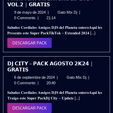
𝗩𝗢𝗟.𝟮 | 𝗚𝗥𝗔𝗧𝗜𝗦
9
𝗣𝗔𝗖𝗞
9 de mayo de 2024
|
Gato Mix Dj
|
de
𝗧𝗜𝗞𝗧𝗢𝗞
0 Comments
|
21:14
mayo
𝗘𝗫𝗧𝗘𝗡𝗗𝗘𝗗
𝐒𝐚𝐥𝐮𝐝𝐨𝐬 𝐂𝐨𝐫𝐝𝐢𝐚𝐥𝐞𝐬 𝐀𝐦𝐢𝐠𝐨𝐬 𝐃𝐉𝐒 𝐝𝐞𝐥 𝐏𝐥𝐚𝐧𝐞𝐭𝐚 𝐞𝐧𝐭𝐞𝐫𝐨𝐀𝐪𝐮𝐢́ 𝐥𝐞𝐬
de
𝟮𝟬𝟮𝟰
𝐏𝐫𝐞𝐬𝐞𝐧𝐭𝐨 𝐞𝐬𝐭𝐞 𝐒𝐮𝐩𝐞𝐫 𝐏𝐚𝐜𝐤𝐓𝐢𝐤𝐓𝐨𝐤 – 𝐄𝐱𝐭𝐞𝐧𝐝𝐞𝐝 𝟐𝟎𝟐𝟒 [...]
2024
–
𝗩𝗢𝗟.𝟮
DESCARGAR
DESCARGAR PACK
|
PACK
𝗚𝗥𝗔𝗧𝗜𝗦
𝗗𝗝 𝗖𝗜𝗧𝗬 – 𝗣𝗔𝗖𝗞 𝗔𝗚𝗢𝗦𝗧𝗢 𝟮𝗞𝟮𝟰 |
𝗚𝗥𝗔𝗧𝗜𝗦
6
𝗗𝗝
6 de septiembre de 2024
|
Gato Mix Dj
|
de
𝗖𝗜𝗧𝗬
0 Comments
|
20:40
septiembre
–
𝐒𝐚𝐥𝐮𝐝𝐨𝐬 𝐂𝐨𝐫𝐝𝐢𝐚𝐥𝐞𝐬 𝐀𝐦𝐢𝐠𝐨𝐬 𝐃𝐉𝐒 𝐝𝐞𝐥 𝐏𝐥𝐚𝐧𝐞𝐭𝐚 𝐞𝐧𝐭𝐞𝐫𝐨𝐀𝐪𝐮𝐢 𝐥𝐞𝐬
de
𝗣𝗔𝗖𝗞
𝐓𝐫𝐚𝐢𝐠𝐨 𝐞𝐬𝐭𝐞 𝐒𝐮𝐩𝐞𝐫 𝐏𝐚𝐜𝐤𝐃𝐣 𝐂𝐢𝐭𝐲 – 𝐔𝐩𝐝𝐚𝐭𝐞 [...]
2024
𝗔𝗚𝗢𝗦𝗧𝗢
𝟮𝗞𝟮𝟰
DESCARGAR
DESCARGAR PACK
|