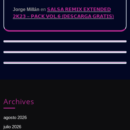
Jorge Millán
en
𝗦𝗔𝗟𝗦𝗔 𝗥𝗘𝗠𝗜𝗫 𝗘𝗫𝗧𝗘𝗡𝗗𝗘𝗗
𝟮𝗞𝟮𝟯 – 𝗣𝗔𝗖𝗞 𝗩𝗢𝗟.𝟲 (𝗗𝗘𝗦𝗖𝗔𝗥𝗚𝗔 𝗚𝗥𝗔𝗧𝗜𝗦)
Archives
agosto 2026
julio 2026