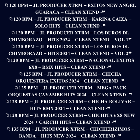
📁𝟏𝟐𝟎 𝐁𝐏𝐌 – 𝐉𝐋 𝐏𝐑𝐎𝐃𝐔𝐂𝐄𝐑 𝐗𝐓𝐑𝐌 – 𝐄𝐗𝐈𝐓𝐎𝐒 𝐍𝐄𝐖 𝐀𝐍𝐆𝐄𝐋
𝐆𝐔𝐀𝐑𝐀𝐂𝐀 – 𝐂𝐋𝐄𝐀𝐍 𝐗𝐓𝐄𝐍𝐃 -❞
📁𝟏𝟐𝟎 𝐁𝐏𝐌 – 𝐉𝐋 𝐏𝐑𝐎𝐃𝐔𝐂𝐄𝐑 𝐗𝐓𝐑𝐌 – 𝐊𝐀𝐑𝐈𝐍𝐀 𝐂𝐀𝐈𝐙𝐀 –
𝐒𝐎𝐋𝐎 𝐇𝐈𝐓𝐒 – 𝐂𝐋𝐄𝐀𝐍 𝐗𝐓𝐄𝐍𝐃 -❞
📁𝟏𝟐𝟎 𝐁𝐏𝐌 – 𝐉𝐋 𝐏𝐑𝐎𝐃𝐔𝐂𝐄𝐑 𝐗𝐓𝐑𝐌 – 𝐋𝐎𝐒 𝐃𝐔𝐑𝐎𝐒 𝐃𝐋
𝐂𝐇𝐈𝐌𝐁𝐎𝐑𝐀𝐙𝐎 – 𝐇𝐈𝐓𝐒 𝟐𝟎𝟐𝟒 – 𝐂𝐋𝐄𝐀𝐍 𝐗𝐓𝐄𝐍𝐃 – 𝐕𝐎𝐋 𝟏❞
📁𝟏𝟐𝟎 𝐁𝐏𝐌 – 𝐉𝐋 𝐏𝐑𝐎𝐃𝐔𝐂𝐄𝐑 𝐗𝐓𝐑𝐌 – 𝐋𝐎𝐒 𝐃𝐔𝐑𝐎𝐒 𝐃𝐋
𝐂𝐇𝐈𝐌𝐁𝐎𝐑𝐀𝐙𝐎 – 𝐇𝐈𝐓𝐒 𝟐𝟎𝟐𝟒 – 𝐂𝐋𝐄𝐀𝐍 𝐗𝐓𝐄𝐍𝐃 – 𝐕𝐎𝐋 𝟐❞
📁𝟏𝟐𝟎 𝐁𝐏𝐌 – 𝐉𝐋 𝐏𝐑𝐎𝐃𝐔𝐂𝐄𝐑 𝐗𝐓𝐑𝐌 – 𝐍𝐀𝐂𝐈𝐎𝐍𝐀𝐋 𝐄𝐗𝐈𝐓𝐎𝐒
𝟔𝐗𝟖 – 𝐑𝐌𝐗 𝐇𝐈𝐓𝐒 – 𝐂𝐋𝐄𝐀𝐍 𝐗𝐓𝐄𝐍𝐃 -❞
📁𝟏𝟐𝟓 𝐁𝐏𝐌 – 𝐉𝐋 𝐏𝐑𝐎𝐃𝐔𝐂𝐄𝐑 𝐗𝐓𝐑𝐌 – 𝐂𝐇𝐈𝐂𝐇𝐀
𝐎𝐑𝐐𝐔𝐄𝐒𝐓𝐄𝐑𝐀 𝐄𝐗𝐈𝐓𝐎𝐒 𝟐𝟎𝟐𝟒 – 𝐂𝐋𝐄𝐀𝐍 𝐗𝐓𝐄𝐍𝐃 -❞
📁𝟏𝟐𝟓 𝐁𝐏𝐌 – 𝐉𝐋 𝐏𝐑𝐎𝐃𝐔𝐂𝐄𝐑 𝐗𝐓𝐑𝐌 – 𝐌𝐄𝐆𝐀 𝐏𝐀𝐂𝐊
𝐎𝐑𝐐𝐔𝐄𝐒𝐓𝐀𝐒 𝐂𝐀𝐘𝐀𝐌𝐁𝐄 𝐇𝐈𝐓𝐒 𝟐𝟎𝟐𝟒 – 𝐂𝐋𝐄𝐀𝐍 𝐗𝐓𝐄𝐍𝐃 -❞
📁𝟏𝟐𝟖 𝐁𝐏𝐌 – 𝐉𝐋 𝐏𝐑𝐎𝐃𝐔𝐂𝐄𝐑 𝐗𝐓𝐑𝐌 – 𝐂𝐇𝐈𝐂𝐇𝐀 𝐁𝐎𝐋𝐈𝐕𝐀𝐑 –
𝐇𝐈𝐓𝐒 𝐑𝐌𝐗 𝟐𝟎𝟐𝟒 – 𝐂𝐋𝐄𝐀𝐍 𝐗𝐓𝐄𝐍𝐃 -❞
📁𝟏𝟐𝟖 𝐁𝐏𝐌 – 𝐉𝐋 𝐏𝐑𝐎𝐃𝐔𝐂𝐄𝐑 𝐗𝐓𝐑𝐌 – 𝐂𝐇𝐈𝐂𝐇𝐈𝐓𝐀 𝟔𝐗𝟖 𝐍𝐄𝐖
𝟐𝟎𝟐𝟒 + 𝐂𝐀𝐑𝐂𝐇𝐈 𝐇𝐈𝐓𝐒 – 𝐂𝐋𝐄𝐀𝐍 𝐗𝐓𝐄𝐍𝐃 -❞
📁𝟏𝟑𝟓 𝐁𝐏𝐌 – 𝐉𝐋 𝐏𝐑𝐎𝐃𝐔𝐂𝐄𝐑 𝐗𝐓𝐑𝐌 – 𝐂𝐇𝐈𝐂𝐇𝐄𝐑𝐈𝐙𝐈𝐌𝐎𝐒 –
𝐁𝐀𝐍𝐃𝐀 – 𝐇𝐈𝐓𝐒 𝐍𝐄𝐖 𝟐𝟎𝟐𝟒 – 𝐂𝐋𝐄𝐀𝐍 𝐗𝐓𝐄𝐍𝐃 -❞