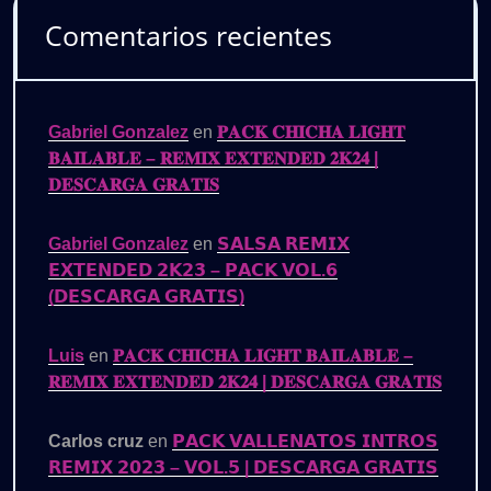
Comentarios recientes
Gabriel Gonzalez
en
𝐏𝐀𝐂𝐊 𝐂𝐇𝐈𝐂𝐇𝐀 𝐋𝐈𝐆𝐇𝐓
𝐁𝐀𝐈𝐋𝐀𝐁𝐋𝐄 – 𝐑𝐄𝐌𝐈𝐗 𝐄𝐗𝐓𝐄𝐍𝐃𝐄𝐃 𝟐𝐊𝟐𝟒 |
𝐃𝐄𝐒𝐂𝐀𝐑𝐆𝐀 𝐆𝐑𝐀𝐓𝐈𝐒
Gabriel Gonzalez
en
𝗦𝗔𝗟𝗦𝗔 𝗥𝗘𝗠𝗜𝗫
𝗘𝗫𝗧𝗘𝗡𝗗𝗘𝗗 𝟮𝗞𝟮𝟯 – 𝗣𝗔𝗖𝗞 𝗩𝗢𝗟.𝟲
(𝗗𝗘𝗦𝗖𝗔𝗥𝗚𝗔 𝗚𝗥𝗔𝗧𝗜𝗦)
Luis
en
𝐏𝐀𝐂𝐊 𝐂𝐇𝐈𝐂𝐇𝐀 𝐋𝐈𝐆𝐇𝐓 𝐁𝐀𝐈𝐋𝐀𝐁𝐋𝐄 –
𝐑𝐄𝐌𝐈𝐗 𝐄𝐗𝐓𝐄𝐍𝐃𝐄𝐃 𝟐𝐊𝟐𝟒 | 𝐃𝐄𝐒𝐂𝐀𝐑𝐆𝐀 𝐆𝐑𝐀𝐓𝐈𝐒
Carlos cruz
en
𝗣𝗔𝗖𝗞 𝗩𝗔𝗟𝗟𝗘𝗡𝗔𝗧𝗢𝗦 𝗜𝗡𝗧𝗥𝗢𝗦
𝗥𝗘𝗠𝗜𝗫 𝟮𝟬𝟮𝟯 – 𝗩𝗢𝗟.𝟱 | 𝗗𝗘𝗦𝗖𝗔𝗥𝗚𝗔 𝗚𝗥𝗔𝗧𝗜𝗦