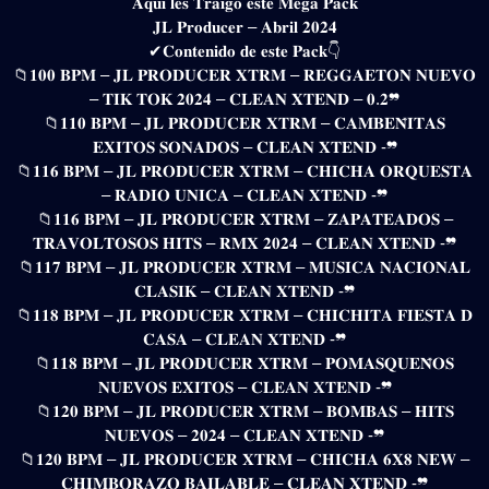
𝐀𝐪𝐮𝐢 𝐥𝐞𝐬 𝐓𝐫𝐚𝐢𝐠𝐨 𝐞𝐬𝐭𝐞 𝐌𝐞𝐠𝐚 𝐏𝐚𝐜𝐤
𝐉𝐋 𝐏𝐫𝐨𝐝𝐮𝐜𝐞𝐫 – 𝐀𝐛𝐫𝐢𝐥 𝟐𝟎𝟐𝟒
✔𝐂𝐨𝐧𝐭𝐞𝐧𝐢𝐝𝐨 𝐝𝐞 𝐞𝐬𝐭𝐞 𝐏𝐚𝐜𝐤👇
📁𝟏𝟎𝟎 𝐁𝐏𝐌 – 𝐉𝐋 𝐏𝐑𝐎𝐃𝐔𝐂𝐄𝐑 𝐗𝐓𝐑𝐌 – 𝐑𝐄𝐆𝐆𝐀𝐄𝐓𝐎𝐍 𝐍𝐔𝐄𝐕𝐎
– 𝐓𝐈𝐊 𝐓𝐎𝐊 𝟐𝟎𝟐𝟒 – 𝐂𝐋𝐄𝐀𝐍 𝐗𝐓𝐄𝐍𝐃 – 𝟎.𝟐❞
📁𝟏𝟏𝟎 𝐁𝐏𝐌 – 𝐉𝐋 𝐏𝐑𝐎𝐃𝐔𝐂𝐄𝐑 𝐗𝐓𝐑𝐌 – 𝐂𝐀𝐌𝐁𝐄𝐍̃𝐈𝐓𝐀𝐒
𝐄𝐗𝐈𝐓𝐎𝐒 𝐒𝐎𝐍𝐀𝐃𝐎𝐒 – 𝐂𝐋𝐄𝐀𝐍 𝐗𝐓𝐄𝐍𝐃 -❞
📁𝟏𝟏𝟔 𝐁𝐏𝐌 – 𝐉𝐋 𝐏𝐑𝐎𝐃𝐔𝐂𝐄𝐑 𝐗𝐓𝐑𝐌 – 𝐂𝐇𝐈𝐂𝐇𝐀 𝐎𝐑𝐐𝐔𝐄𝐒𝐓𝐀
– 𝐑𝐀𝐃𝐈𝐎 𝐔𝐍𝐈𝐂𝐀 – 𝐂𝐋𝐄𝐀𝐍 𝐗𝐓𝐄𝐍𝐃 -❞
📁𝟏𝟏𝟔 𝐁𝐏𝐌 – 𝐉𝐋 𝐏𝐑𝐎𝐃𝐔𝐂𝐄𝐑 𝐗𝐓𝐑𝐌 – 𝐙𝐀𝐏𝐀𝐓𝐄𝐀𝐃𝐎𝐒 –
𝐓𝐑𝐀𝐕𝐎𝐋𝐓𝐎𝐒𝐎𝐒 𝐇𝐈𝐓𝐒 – 𝐑𝐌𝐗 𝟐𝟎𝟐𝟒 – 𝐂𝐋𝐄𝐀𝐍 𝐗𝐓𝐄𝐍𝐃 -❞
📁𝟏𝟏𝟕 𝐁𝐏𝐌 – 𝐉𝐋 𝐏𝐑𝐎𝐃𝐔𝐂𝐄𝐑 𝐗𝐓𝐑𝐌 – 𝐌𝐔𝐒𝐈𝐂𝐀 𝐍𝐀𝐂𝐈𝐎𝐍𝐀𝐋
𝐂𝐋𝐀𝐒𝐈𝐊 – 𝐂𝐋𝐄𝐀𝐍 𝐗𝐓𝐄𝐍𝐃 -❞
📁𝟏𝟏𝟖 𝐁𝐏𝐌 – 𝐉𝐋 𝐏𝐑𝐎𝐃𝐔𝐂𝐄𝐑 𝐗𝐓𝐑𝐌 – 𝐂𝐇𝐈𝐂𝐇𝐈𝐓𝐀 𝐅𝐈𝐄𝐒𝐓𝐀 𝐃
𝐂𝐀𝐒𝐀 – 𝐂𝐋𝐄𝐀𝐍 𝐗𝐓𝐄𝐍𝐃 -❞
📁𝟏𝟏𝟖 𝐁𝐏𝐌 – 𝐉𝐋 𝐏𝐑𝐎𝐃𝐔𝐂𝐄𝐑 𝐗𝐓𝐑𝐌 – 𝐏𝐎𝐌𝐀𝐒𝐐𝐔𝐄𝐍̃𝐎𝐒
𝐍𝐔𝐄𝐕𝐎𝐒 𝐄𝐗𝐈𝐓𝐎𝐒 – 𝐂𝐋𝐄𝐀𝐍 𝐗𝐓𝐄𝐍𝐃 -❞
📁𝟏𝟐𝟎 𝐁𝐏𝐌 – 𝐉𝐋 𝐏𝐑𝐎𝐃𝐔𝐂𝐄𝐑 𝐗𝐓𝐑𝐌 – 𝐁𝐎𝐌𝐁𝐀𝐒 – 𝐇𝐈𝐓𝐒
𝐍𝐔𝐄𝐕𝐎𝐒 – 𝟐𝟎𝟐𝟒 – 𝐂𝐋𝐄𝐀𝐍 𝐗𝐓𝐄𝐍𝐃 -❞
📁𝟏𝟐𝟎 𝐁𝐏𝐌 – 𝐉𝐋 𝐏𝐑𝐎𝐃𝐔𝐂𝐄𝐑 𝐗𝐓𝐑𝐌 – 𝐂𝐇𝐈𝐂𝐇𝐀 𝟔𝐗𝟖 𝐍𝐄𝐖 –
𝐂𝐇𝐈𝐌𝐁𝐎𝐑𝐀𝐙𝐎 𝐁𝐀𝐈𝐋𝐀𝐁𝐋𝐄 – 𝐂𝐋𝐄𝐀𝐍 𝐗𝐓𝐄𝐍𝐃 -❞