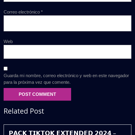
Correo electrónico
*
Web
Guarda mi nombre, correo electrónico y web en este navegador
para la próxima vez que comente.
Related Post
𝗣𝗔𝗖𝗞 𝗧𝗜𝗞𝗧𝗢𝗞 𝗘𝗫𝗧𝗘𝗡𝗗𝗘𝗗 𝟮𝟬𝟮𝟰 –