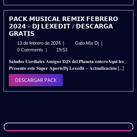
PACK
𝗚𝗥𝗔𝗧𝗜𝗦
𝗣𝗔𝗖𝗞 𝗠𝗨𝗦𝗜𝗖𝗔𝗟 𝗥𝗘𝗠𝗜𝗫 𝗙𝗘𝗕𝗥𝗘𝗥𝗢
𝟮𝟬𝟮𝟰 – 𝗗𝗝 𝗟𝗘𝗫𝗘𝗗𝗜𝗧 / 𝗗𝗘𝗦𝗖𝗔𝗥𝗚𝗔
𝗚𝗥𝗔𝗧𝗜𝗦
13
𝗣𝗔𝗖𝗞
13 de febrero de 2024
|
Gato Mix Dj
|
de
𝗠𝗨𝗦𝗜𝗖𝗔𝗟
0 Comments
|
19:53
febrero
𝗥𝗘𝗠𝗜𝗫
𝐒𝐚𝐥𝐮𝐝𝐨𝐬 𝐂𝐨𝐫𝐝𝐢𝐚𝐥𝐞𝐬 𝐀𝐦𝐢𝐠𝐨𝐬 𝐃𝐉𝐒 𝐝𝐞𝐥 𝐏𝐥𝐚𝐧𝐞𝐭𝐚 𝐞𝐧𝐭𝐞𝐫𝐨𝐀𝐪𝐮𝐢 𝐥𝐞𝐬
de
𝗙𝗘𝗕𝗥𝗘𝗥𝗢
𝐏𝐫𝐞𝐬𝐞𝐧𝐭𝐨 𝐞𝐬𝐭𝐞 𝐒𝐮𝐩𝐞𝐫 𝐀𝐩𝐨𝐫𝐭𝐞𝐃𝐣 𝐋𝐞𝐱𝐞𝐝𝐢𝐭 – 𝐀𝐜𝐭𝐮𝐚𝐥𝐢𝐳𝐚𝐜𝐢𝐨́𝐧 [...]
2024
𝟮𝟬𝟮𝟰
–
DESCARGAR
DESCARGAR PACK
𝗗𝗝
PACK
𝗟𝗘𝗫𝗘𝗗𝗜𝗧
/
𝗗𝗘𝗦𝗖𝗔𝗥𝗚𝗔
𝗚𝗥𝗔𝗧𝗜𝗦