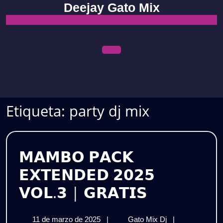
Skip
Deejay Gato Mix
to
content
Open
Menu
Etiqueta:
party dj mix
𝗠𝗔𝗠𝗕𝗢 𝗣𝗔𝗖𝗞
𝗘𝗫𝗧𝗘𝗡𝗗𝗘𝗗 𝟮𝟬𝟮𝟱
𝗠𝗔𝗠𝗕𝗢
𝗩𝗢𝗟.𝟯 | 𝗚𝗥𝗔𝗧𝗜𝗦
𝗣𝗔𝗖𝗞
11
𝗠𝗔𝗠𝗕𝗢
11 de marzo de 2025
|
Gato Mix Dj
|