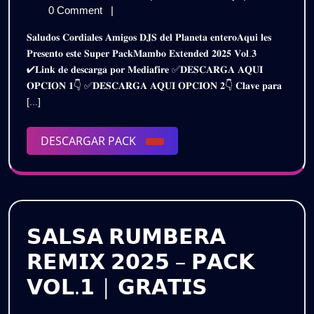
𝗘𝗫𝗧𝗘𝗡𝗗
de
𝗣𝗔𝗖𝗞
0 Comment
|
𝟮𝟬𝟮𝟱
marzo
𝗘𝗫𝗧𝗘𝗡𝗗𝗘𝗗
𝐒𝐚𝐥𝐮𝐝𝐨𝐬 𝐂𝐨𝐫𝐝𝐢𝐚𝐥𝐞𝐬 𝐀𝐦𝐢𝐠𝐨𝐬 𝐃𝐉𝐒 𝐝𝐞𝐥 𝐏𝐥𝐚𝐧𝐞𝐭𝐚 𝐞𝐧𝐭𝐞𝐫𝐨𝐀𝐪𝐮𝐢 𝐥𝐞𝐬
de
𝟮𝟬𝟮𝟱
𝗩𝗢𝗟.𝟯
𝐏𝐫𝐞𝐬𝐞𝐧𝐭𝐨 𝐞𝐬𝐭𝐞 𝐒𝐮𝐩𝐞𝐫 𝐏𝐚𝐜𝐤𝐌𝐚𝐦𝐛𝐨 𝐄𝐱𝐭𝐞𝐧𝐝𝐞𝐝 𝟐𝟎𝟐𝟓 𝐕𝐨𝐥.𝟑
2025
𝗩𝗢𝗟.𝟯
✔𝐋𝐢𝐧𝐤 𝐝𝐞 𝐝𝐞𝐬𝐜𝐚𝐫𝐠𝐚 𝐩𝐨𝐫 𝐌𝐞𝐝𝐢𝐚𝐟𝐢𝐫𝐞 ✅𝐃𝐄𝐒𝐂𝐀𝐑𝐆𝐀 𝐀𝐐𝐔𝐈
|
|
𝐎𝐏𝐂𝐈𝐎𝐍 𝟏👇 ✅𝐃𝐄𝐒𝐂𝐀𝐑𝐆𝐀 𝐀𝐐𝐔𝐈 𝐎𝐏𝐂𝐈𝐎𝐍 𝟐👇 𝐂𝐥𝐚𝐯𝐞 𝐩𝐚𝐫𝐚
𝗚𝗥𝗔𝗧𝗜𝗦
𝗚𝗥𝗔𝗧𝗜𝗦
[...]
DESCARGAR
DESCARGAR PACK
PACK
𝗦𝗔𝗟𝗦𝗔 𝗥𝗨𝗠𝗕𝗘𝗥𝗔
𝗥𝗘𝗠𝗜𝗫 𝟮𝟬𝟮𝟱 – 𝗣𝗔𝗖𝗞
𝗦𝗔𝗟𝗦𝗔
𝗩𝗢𝗟.𝟭 | 𝗚𝗥𝗔𝗧𝗜𝗦
𝗥𝗨𝗠𝗕𝗘𝗥