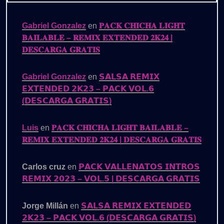
Gabriel Gonzalez
en
𝐏𝐀𝐂𝐊 𝐂𝐇𝐈𝐂𝐇𝐀 𝐋𝐈𝐆𝐇𝐓
𝐁𝐀𝐈𝐋𝐀𝐁𝐋𝐄 – 𝐑𝐄𝐌𝐈𝐗 𝐄𝐗𝐓𝐄𝐍𝐃𝐄𝐃 𝟐𝐊𝟐𝟒 |
𝐃𝐄𝐒𝐂𝐀𝐑𝐆𝐀 𝐆𝐑𝐀𝐓𝐈𝐒
Gabriel Gonzalez
en
𝗦𝗔𝗟𝗦𝗔 𝗥𝗘𝗠𝗜𝗫
𝗘𝗫𝗧𝗘𝗡𝗗𝗘𝗗 𝟮𝗞𝟮𝟯 – 𝗣𝗔𝗖𝗞 𝗩𝗢𝗟.𝟲
(𝗗𝗘𝗦𝗖𝗔𝗥𝗚𝗔 𝗚𝗥𝗔𝗧𝗜𝗦)
Luis
en
𝐏𝐀𝐂𝐊 𝐂𝐇𝐈𝐂𝐇𝐀 𝐋𝐈𝐆𝐇𝐓 𝐁𝐀𝐈𝐋𝐀𝐁𝐋𝐄 –
𝐑𝐄𝐌𝐈𝐗 𝐄𝐗𝐓𝐄𝐍𝐃𝐄𝐃 𝟐𝐊𝟐𝟒 | 𝐃𝐄𝐒𝐂𝐀𝐑𝐆𝐀 𝐆𝐑𝐀𝐓𝐈𝐒
Carlos cruz
en
𝗣𝗔𝗖𝗞 𝗩𝗔𝗟𝗟𝗘𝗡𝗔𝗧𝗢𝗦 𝗜𝗡𝗧𝗥𝗢𝗦
𝗥𝗘𝗠𝗜𝗫 𝟮𝟬𝟮𝟯 – 𝗩𝗢𝗟.𝟱 | 𝗗𝗘𝗦𝗖𝗔𝗥𝗚𝗔 𝗚𝗥𝗔𝗧𝗜𝗦
Jorge Millán
en
𝗦𝗔𝗟𝗦𝗔 𝗥𝗘𝗠𝗜𝗫 𝗘𝗫𝗧𝗘𝗡𝗗𝗘𝗗
𝟮𝗞𝟮𝟯 – 𝗣𝗔𝗖𝗞 𝗩𝗢𝗟.𝟲 (𝗗𝗘𝗦𝗖𝗔𝗥𝗚𝗔 𝗚𝗥𝗔𝗧𝗜𝗦)