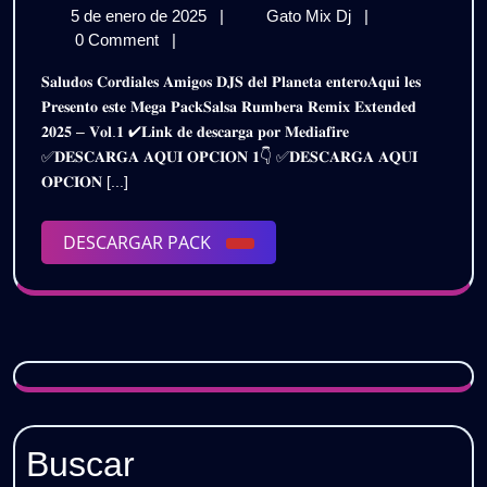
5
𝗦𝗔𝗟𝗦𝗔
5 de enero de 2025
|
Gato Mix Dj
|
𝗥𝗘𝗠𝗜𝗫
de
𝗥𝗨𝗠𝗕𝗘𝗥𝗔
0 Comment
|
𝟮𝟬𝟮𝟱
enero
𝗥𝗘𝗠𝗜𝗫
𝐒𝐚𝐥𝐮𝐝𝐨𝐬 𝐂𝐨𝐫𝐝𝐢𝐚𝐥𝐞𝐬 𝐀𝐦𝐢𝐠𝐨𝐬 𝐃𝐉𝐒 𝐝𝐞𝐥 𝐏𝐥𝐚𝐧𝐞𝐭𝐚 𝐞𝐧𝐭𝐞𝐫𝐨𝐀𝐪𝐮𝐢 𝐥𝐞𝐬
de
𝟮𝟬𝟮𝟱
–
𝐏𝐫𝐞𝐬𝐞𝐧𝐭𝐨 𝐞𝐬𝐭𝐞 𝐌𝐞𝐠𝐚 𝐏𝐚𝐜𝐤𝐒𝐚𝐥𝐬𝐚 𝐑𝐮𝐦𝐛𝐞𝐫𝐚 𝐑𝐞𝐦𝐢𝐱 𝐄𝐱𝐭𝐞𝐧𝐝𝐞𝐝
2025
–
𝟐𝟎𝟐𝟓 – 𝐕𝐨𝐥.𝟏 ✔𝐋𝐢𝐧𝐤 𝐝𝐞 𝐝𝐞𝐬𝐜𝐚𝐫𝐠𝐚 𝐩𝐨𝐫 𝐌𝐞𝐝𝐢𝐚𝐟𝐢𝐫𝐞
𝗣𝗔𝗖𝗞
𝗣𝗔𝗖𝗞
✅𝐃𝐄𝐒𝐂𝐀𝐑𝐆𝐀 𝐀𝐐𝐔𝐈 𝐎𝐏𝐂𝐈𝐎𝐍 𝟏👇 ✅𝐃𝐄𝐒𝐂𝐀𝐑𝐆𝐀 𝐀𝐐𝐔𝐈
𝗩𝗢𝗟.𝟭
𝗩𝗢𝗟.𝟭
𝐎𝐏𝐂𝐈𝐎𝐍 [...]
|
𝗚𝗥𝗔𝗧𝗜𝗦
|
DESCARGAR
DESCARGAR PACK
𝗚𝗥𝗔𝗧𝗜𝗦
PACK
Buscar