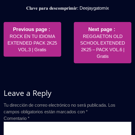
𝐂𝐥𝐚𝐯𝐞 𝐩𝐚𝐫𝐚 𝐝𝐞𝐬𝐜𝐨𝐦𝐩𝐫𝐢𝐦𝐢𝐫: Deejaygatomix
Navegación
de
Older
Newer
Previous page
Next page
Posts
Posts
ROCK EN TU IDIOMA
REGGAETON OLD
entradas
EXTENDED PACK 2K25
SCHOOL EXTENDED
VOL.3 | Gratis
2K25 – PACK VOL.6 |
Gratis
Leave a Reply
Tu dirección de correo electrónico no será publicada.
Los
campos obligatorios están marcados con
*
Comentario
*