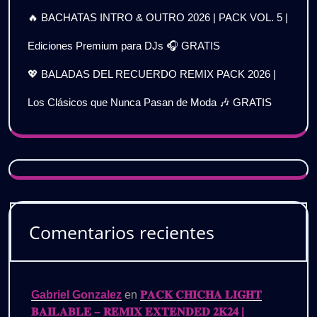
🔥 BACHATAS INTRO & OUTRO 2026 | PACK VOL. 5 |
Ediciones Premium para DJs 🎧 GRATIS
💖 BALADAS DEL RECUERDO REMIX PACK 2026 |
Los Clásicos que Nunca Pasan de Moda 🎶 GRATIS
Comentarios recientes
Gabriel Gonzalez
en
𝐏𝐀𝐂𝐊 𝐂𝐇𝐈𝐂𝐇𝐀 𝐋𝐈𝐆𝐇𝐓
𝐁𝐀𝐈𝐋𝐀𝐁𝐋𝐄 – 𝐑𝐄𝐌𝐈𝐗 𝐄𝐗𝐓𝐄𝐍𝐃𝐄𝐃 𝟐𝐊𝟐𝟒 |