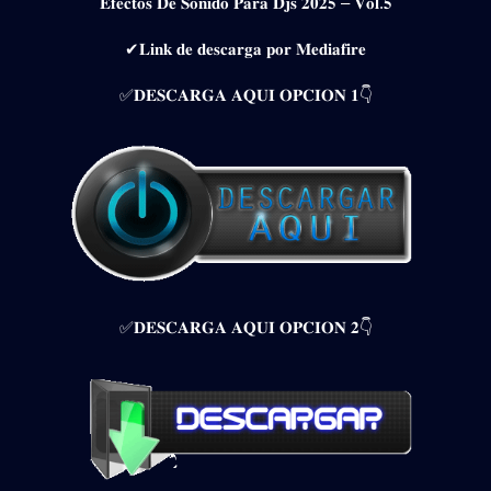
𝐄𝐟𝐞𝐜𝐭𝐨𝐬 𝐃𝐞 𝐒𝐨𝐧𝐢𝐝𝐨 𝐏𝐚𝐫𝐚 𝐃𝐣𝐬 𝟐𝟎𝟐𝟓 – 𝐕𝐨𝐥.𝟓
✔𝐋𝐢𝐧𝐤 𝐝𝐞 𝐝𝐞𝐬𝐜𝐚𝐫𝐠𝐚 𝐩𝐨𝐫 𝐌𝐞𝐝𝐢𝐚𝐟𝐢𝐫𝐞
✅𝐃𝐄𝐒𝐂𝐀𝐑𝐆𝐀 𝐀𝐐𝐔𝐈 𝐎𝐏𝐂𝐈𝐎𝐍 𝟏👇
✅𝐃𝐄𝐒𝐂𝐀𝐑𝐆𝐀 𝐀𝐐𝐔𝐈 𝐎𝐏𝐂𝐈𝐎𝐍 𝟐👇