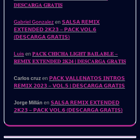
𝐃𝐄𝐒𝐂𝐀𝐑𝐆𝐀 𝐆𝐑𝐀𝐓𝐈𝐒
Gabriel Gonzalez
en
𝗦𝗔𝗟𝗦𝗔 𝗥𝗘𝗠𝗜𝗫
𝗘𝗫𝗧𝗘𝗡𝗗𝗘𝗗 𝟮𝗞𝟮𝟯 – 𝗣𝗔𝗖𝗞 𝗩𝗢𝗟.𝟲
(𝗗𝗘𝗦𝗖𝗔𝗥𝗚𝗔 𝗚𝗥𝗔𝗧𝗜𝗦)
Luis
en
𝐏𝐀𝐂𝐊 𝐂𝐇𝐈𝐂𝐇𝐀 𝐋𝐈𝐆𝐇𝐓 𝐁𝐀𝐈𝐋𝐀𝐁𝐋𝐄 –
𝐑𝐄𝐌𝐈𝐗 𝐄𝐗𝐓𝐄𝐍𝐃𝐄𝐃 𝟐𝐊𝟐𝟒 | 𝐃𝐄𝐒𝐂𝐀𝐑𝐆𝐀 𝐆𝐑𝐀𝐓𝐈𝐒
Carlos cruz
en
𝗣𝗔𝗖𝗞 𝗩𝗔𝗟𝗟𝗘𝗡𝗔𝗧𝗢𝗦 𝗜𝗡𝗧𝗥𝗢𝗦
𝗥𝗘𝗠𝗜𝗫 𝟮𝟬𝟮𝟯 – 𝗩𝗢𝗟.𝟱 | 𝗗𝗘𝗦𝗖𝗔𝗥𝗚𝗔 𝗚𝗥𝗔𝗧𝗜𝗦
Jorge Millán
en
𝗦𝗔𝗟𝗦𝗔 𝗥𝗘𝗠𝗜𝗫 𝗘𝗫𝗧𝗘𝗡𝗗𝗘𝗗
𝟮𝗞𝟮𝟯 – 𝗣𝗔𝗖𝗞 𝗩𝗢𝗟.𝟲 (𝗗𝗘𝗦𝗖𝗔𝗥𝗚𝗔 𝗚𝗥𝗔𝗧𝗜𝗦)