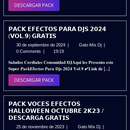
🎧
DESCARGAR
DESCARGAR PACK
PACK
PACK
PRO
DJs
🔥
𝗣𝗔𝗖𝗞 𝗘𝗙𝗘𝗖𝗧𝗢𝗦 𝗣𝗔𝗥𝗔 𝗗𝗝𝗦 𝟮𝟬𝟮𝟰
GRATIS
(𝗩𝗢𝗟.𝟵) 𝗚𝗥𝗔𝗧𝗜𝗦
30
𝗣𝗔𝗖𝗞
30 de septiembre de 2024
|
Gato Mix Dj
|
de
𝗘𝗙𝗘𝗖𝗧𝗢𝗦
0 Comments
|
19:19
septiembre
𝗣𝗔𝗥𝗔
𝐒𝐚𝐥𝐮𝐝𝐨𝐬 𝐂𝐨𝐫𝐝𝐢𝐚𝐥𝐞𝐬 𝐂𝐨𝐦𝐮𝐧𝐢𝐝𝐚𝐝 𝐃𝐉𝐀𝐪𝐮𝐢 𝐥𝐞𝐬 𝐏𝐫𝐞𝐬𝐞𝐧𝐭𝐨 𝐞𝐬𝐭𝐞
de
𝗗𝗝𝗦
𝐒𝐮𝐩𝐞𝐫 𝐏𝐚𝐜𝐤𝐄𝐟𝐞𝐜𝐭𝐨𝐬 𝐏𝐚𝐫𝐚 𝐃𝐣𝐬 𝟐𝟎𝟐𝟒 𝐕𝐨𝐥.𝟗 ✔𝐋𝐢𝐧𝐤 𝐝𝐞 [...]
2024
𝟮𝟬𝟮𝟰
(𝗩𝗢𝗟.𝟵)
DESCARGAR
DESCARGAR PACK
𝗚𝗥𝗔𝗧𝗜𝗦
PACK
𝗣𝗔𝗖𝗞 𝗩𝗢𝗖𝗘𝗦 𝗘𝗙𝗘𝗖𝗧𝗢𝗦
𝗛𝗔𝗟𝗟𝗢𝗪𝗘𝗘𝗡 𝗢𝗖𝗧𝗨𝗕𝗥𝗘 𝟮𝗞𝟮𝟯 /
𝗗𝗘𝗦𝗖𝗔𝗥𝗚𝗔 𝗚𝗥𝗔𝗧𝗜𝗦
25
𝗣𝗔𝗖𝗞
25 de noviembre de 2023
|
Gato Mix Dj
|