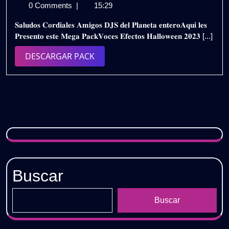
de
𝗩𝗢𝗖𝗘𝗦
0 Comments
|
15:29
noviembre
𝗘𝗙𝗘𝗖𝗧𝗢𝗦
𝐒𝐚𝐥𝐮𝐝𝐨𝐬 𝐂𝐨𝐫𝐝𝐢𝐚𝐥𝐞𝐬 𝐀𝐦𝐢𝐠𝐨𝐬 𝐃𝐉𝐒 𝐝𝐞𝐥 𝐏𝐥𝐚𝐧𝐞𝐭𝐚 𝐞𝐧𝐭𝐞𝐫𝐨𝐀𝐪𝐮𝐢 𝐥𝐞𝐬
de
𝗛𝗔𝗟𝗟𝗢𝗪𝗘𝗘
𝐏𝐫𝐞𝐬𝐞𝐧𝐭𝐨 𝐞𝐬𝐭𝐞 𝐌𝐞𝐠𝐚 𝐏𝐚𝐜𝐤𝐕𝐨𝐜𝐞𝐬 𝐄𝐟𝐞𝐜𝐭𝐨𝐬 𝐇𝐚𝐥𝐥𝐨𝐰𝐞𝐞𝐧 𝟐𝟎𝟐𝟑 [...]
2023
𝗢𝗖𝗧𝗨𝗕𝗥𝗘
𝟮𝗞𝟮𝟯
DESCARGAR
DESCARGAR PACK
/
PACK
𝗗𝗘𝗦𝗖𝗔𝗥𝗚𝗔
𝗚𝗥𝗔𝗧𝗜𝗦
Buscar
Buscar