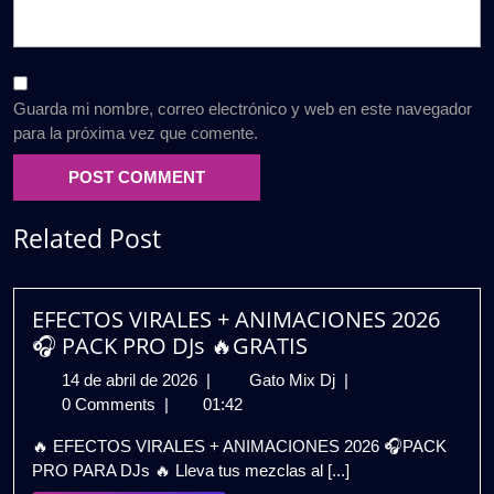
Guarda mi nombre, correo electrónico y web en este navegador
para la próxima vez que comente.
Related Post
EFECTOS VIRALES + ANIMACIONES 2026
🎧 PACK PRO DJs 🔥GRATIS
14
EFECTOS
14 de abril de 2026
|
Gato Mix Dj
|
de
VIRALES
0 Comments
|
01:42
abril
+
🔥 EFECTOS VIRALES + ANIMACIONES 2026 🎧PACK
de
ANIMACIONES
PRO PARA DJs 🔥 Lleva tus mezclas al [...]
2026
2026