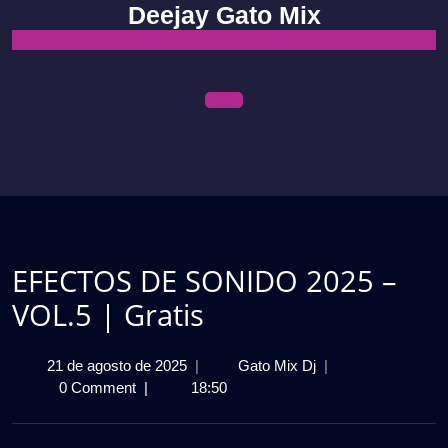
Skip
Deejay Gato Mix
to
content
Open
Menu
EFECTOS DE SONIDO 2025 –
VOL.5 | Gratis
21
EFECTOS
21 de agosto de 2025
|
Gato Mix Dj
|
de
DE
0 Comment
|
18:50
agosto
SONIDO
de
2025