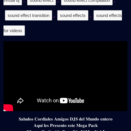
virtual dj
,
sound effect
,
sound effect compilation
,
sound effect transition
,
sound effects
,
sound effects
for videos
𝐒𝐚𝐥𝐮𝐝𝐨𝐬 𝐂𝐨𝐫𝐝𝐢𝐚𝐥𝐞𝐬 𝐀𝐦𝐢𝐠𝐨𝐬 𝐃𝐉𝐒 𝐝𝐞𝐥 𝐌𝐮𝐧𝐝𝐨 𝐞𝐧𝐭𝐞𝐫𝐨
𝐀𝐪𝐮𝐢 𝐥𝐞𝐬 𝐏𝐫𝐞𝐬𝐞𝐧𝐭𝐨 𝐞𝐬𝐭𝐞 𝐌𝐞𝐠𝐚 𝐏𝐚𝐜𝐤