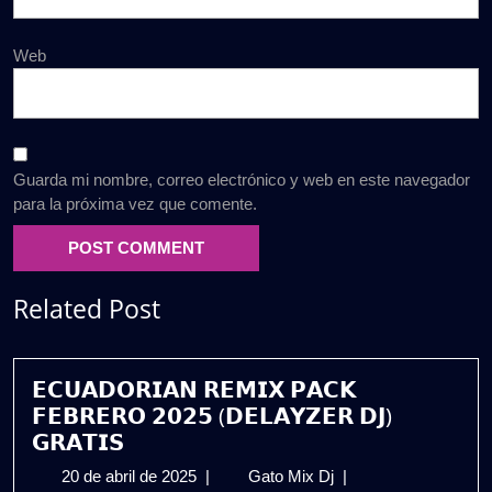
Web
Guarda mi nombre, correo electrónico y web en este navegador
para la próxima vez que comente.
Related Post
𝗘𝗖𝗨𝗔𝗗𝗢𝗥𝗜𝗔𝗡 𝗥𝗘𝗠𝗜𝗫 𝗣𝗔𝗖𝗞
𝗙𝗘𝗕𝗥𝗘𝗥𝗢 𝟮𝟬𝟮𝟱 (𝗗𝗘𝗟𝗔𝗬𝗭𝗘𝗥 𝗗𝗝)
𝗚𝗥𝗔𝗧𝗜𝗦
20
𝗘𝗖𝗨𝗔𝗗𝗢𝗥𝗜𝗔𝗡
20 de abril de 2025
|
Gato Mix Dj
|