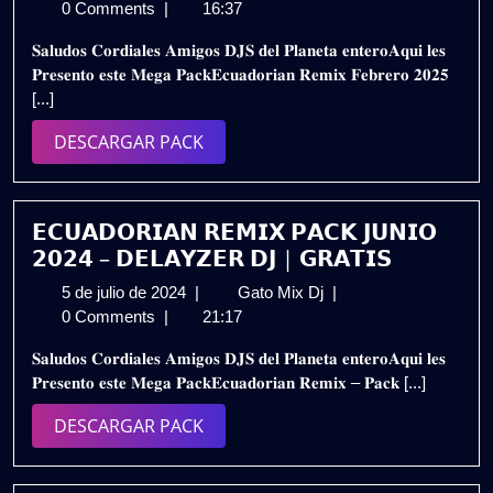
de
𝗥𝗘𝗠𝗜𝗫
0 Comments
|
16:37
abril
𝗣𝗔𝗖𝗞
𝐒𝐚𝐥𝐮𝐝𝐨𝐬 𝐂𝐨𝐫𝐝𝐢𝐚𝐥𝐞𝐬 𝐀𝐦𝐢𝐠𝐨𝐬 𝐃𝐉𝐒 𝐝𝐞𝐥 𝐏𝐥𝐚𝐧𝐞𝐭𝐚 𝐞𝐧𝐭𝐞𝐫𝐨𝐀𝐪𝐮𝐢 𝐥𝐞𝐬
de
𝗙𝗘𝗕𝗥𝗘𝗥𝗢
𝐏𝐫𝐞𝐬𝐞𝐧𝐭𝐨 𝐞𝐬𝐭𝐞 𝐌𝐞𝐠𝐚 𝐏𝐚𝐜𝐤𝐄𝐜𝐮𝐚𝐝𝐨𝐫𝐢𝐚𝐧 𝐑𝐞𝐦𝐢𝐱 𝐅𝐞𝐛𝐫𝐞𝐫𝐨 𝟐𝟎𝟐𝟓
2025
𝟮𝟬𝟮𝟱
[...]
(𝗗𝗘𝗟𝗔𝗬𝗭𝗘𝗥
𝗗𝗝)
DESCARGAR
DESCARGAR PACK
𝗚𝗥𝗔𝗧𝗜𝗦
PACK
𝗘𝗖𝗨𝗔𝗗𝗢𝗥𝗜𝗔𝗡 𝗥𝗘𝗠𝗜𝗫 𝗣𝗔𝗖𝗞 𝗝𝗨𝗡𝗜𝗢
𝟮𝟬𝟮𝟰 – 𝗗𝗘𝗟𝗔𝗬𝗭𝗘𝗥 𝗗𝗝 | 𝗚𝗥𝗔𝗧𝗜𝗦
5
𝗘𝗖𝗨𝗔𝗗𝗢𝗥𝗜𝗔𝗡
5 de julio de 2024
|
Gato Mix Dj
|
de
𝗥𝗘𝗠𝗜𝗫
0 Comments
|
21:17
julio
𝗣𝗔𝗖𝗞
𝐒𝐚𝐥𝐮𝐝𝐨𝐬 𝐂𝐨𝐫𝐝𝐢𝐚𝐥𝐞𝐬 𝐀𝐦𝐢𝐠𝐨𝐬 𝐃𝐉𝐒 𝐝𝐞𝐥 𝐏𝐥𝐚𝐧𝐞𝐭𝐚 𝐞𝐧𝐭𝐞𝐫𝐨𝐀𝐪𝐮𝐢 𝐥𝐞𝐬
de
𝗝𝗨𝗡𝗜𝗢
𝐏𝐫𝐞𝐬𝐞𝐧𝐭𝐨 𝐞𝐬𝐭𝐞 𝐌𝐞𝐠𝐚 𝐏𝐚𝐜𝐤𝐄𝐜𝐮𝐚𝐝𝐨𝐫𝐢𝐚𝐧 𝐑𝐞𝐦𝐢𝐱 – 𝐏𝐚𝐜𝐤 [...]
2024
𝟮𝟬𝟮𝟰
–
DESCARGAR
DESCARGAR PACK
𝗗𝗘𝗟𝗔𝗬𝗭𝗘𝗥
PACK
𝗗𝗝
|