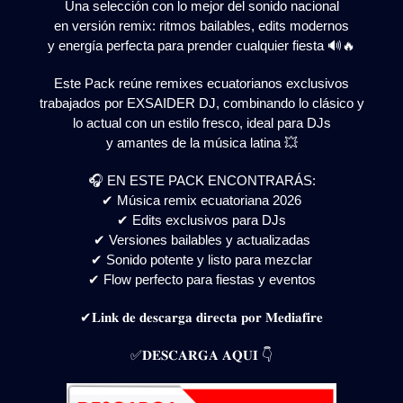
Una selección con lo mejor del sonido nacional
en versión remix: ritmos bailables, edits modernos
y energía perfecta para prender cualquier fiesta 🔊🔥
Este Pack reúne remixes ecuatorianos exclusivos
trabajados por EXSAIDER DJ, combinando lo clásico y
lo actual con un estilo fresco, ideal para DJs
y amantes de la música latina 💥
🎧 EN ESTE PACK ENCONTRARÁS:
✔ Música remix ecuatoriana 2026
✔ Edits exclusivos para DJs
✔ Versiones bailables y actualizadas
✔ Sonido potente y listo para mezclar
✔ Flow perfecto para fiestas y eventos
✔𝐋𝐢𝐧𝐤 𝐝𝐞 𝐝𝐞𝐬𝐜𝐚𝐫𝐠𝐚 𝐝𝐢𝐫𝐞𝐜𝐭𝐚 𝐩𝐨𝐫 𝐌𝐞𝐝𝐢𝐚𝐟𝐢𝐫𝐞
✅𝐃𝐄𝐒𝐂𝐀𝐑𝐆𝐀 𝐀𝐐𝐔𝐈 👇