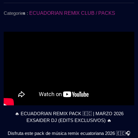
de
🇪🇨
2026
|
Categories :
ECUADORIAN REMIX CLUB / PACKS
MARZO
2026
|
EXSAIDER
DJ
(EDITS
EXCLUSIVOS)
🔥
GRATIS
🔥 ECUADORIAN REMIX PACK 🇪🇨 | MARZO 2026
EXSAIDER DJ (EDITS EXCLUSIVOS) 🔥
Disfruta este pack de música remix ecuatoriana 2026 🇪🇨🎧