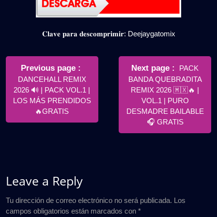
𝐂𝐥𝐚𝐯𝐞 𝐩𝐚𝐫𝐚 𝐝𝐞𝐬𝐜𝐨𝐦𝐩𝐫𝐢𝐦𝐢𝐫: Deejaygatomix
Navegación
de
Older
Newer
Previous page
Next page
PACK
Posts
Posts
DANCEHALL REMIX
BANDA QUEBRADITA
entradas
2026 🔊 | PACK VOL.1 |
REMIX 2026 🇲🇽🔥 |
LOS MÁS PRENDIDOS
VOL.1 | PURO
🔥GRATIS
DESMADRE BAILABLE
🎧 GRATIS
Leave a Reply
Tu dirección de correo electrónico no será publicada.
Los
campos obligatorios están marcados con
*