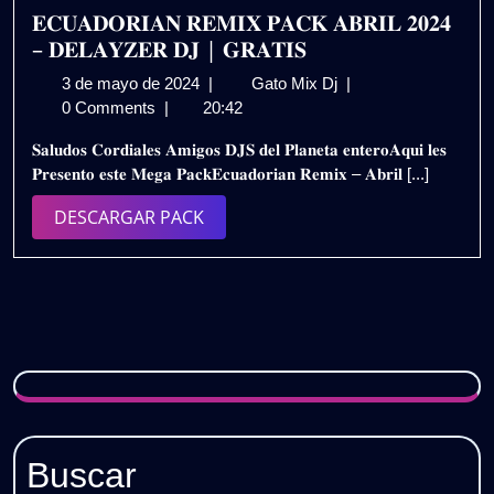
𝗚𝗥𝗔𝗧𝗜𝗦
𝐄𝐂𝐔𝐀𝐃𝐎𝐑𝐈𝐀𝐍 𝐑𝐄𝐌𝐈𝐗 𝐏𝐀𝐂𝐊 𝐀𝐁𝐑𝐈𝐋 𝟐𝟎𝟐𝟒
– 𝐃𝐄𝐋𝐀𝐘𝐙𝐄𝐑 𝐃𝐉 | 𝐆𝐑𝐀𝐓𝐈𝐒
3
𝐄𝐂𝐔𝐀𝐃𝐎𝐑𝐈𝐀𝐍
3 de mayo de 2024
|
Gato Mix Dj
|
de
𝐑𝐄𝐌𝐈𝐗
0 Comments
|
20:42
mayo
𝐏𝐀𝐂𝐊
𝐒𝐚𝐥𝐮𝐝𝐨𝐬 𝐂𝐨𝐫𝐝𝐢𝐚𝐥𝐞𝐬 𝐀𝐦𝐢𝐠𝐨𝐬 𝐃𝐉𝐒 𝐝𝐞𝐥 𝐏𝐥𝐚𝐧𝐞𝐭𝐚 𝐞𝐧𝐭𝐞𝐫𝐨𝐀𝐪𝐮𝐢 𝐥𝐞𝐬
de
𝐀𝐁𝐑𝐈𝐋
𝐏𝐫𝐞𝐬𝐞𝐧𝐭𝐨 𝐞𝐬𝐭𝐞 𝐌𝐞𝐠𝐚 𝐏𝐚𝐜𝐤𝐄𝐜𝐮𝐚𝐝𝐨𝐫𝐢𝐚𝐧 𝐑𝐞𝐦𝐢𝐱 – 𝐀𝐛𝐫𝐢𝐥 [...]
2024
𝟐𝟎𝟐𝟒
–
DESCARGAR
DESCARGAR PACK
𝐃𝐄𝐋𝐀𝐘𝐙𝐄𝐑
PACK
𝐃𝐉
|
𝐆𝐑𝐀𝐓𝐈𝐒
Buscar