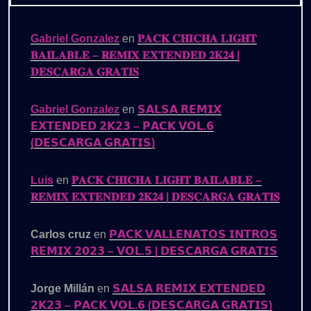
Gabriel Gonzalez
en
𝐏𝐀𝐂𝐊 𝐂𝐇𝐈𝐂𝐇𝐀 𝐋𝐈𝐆𝐇𝐓
𝐁𝐀𝐈𝐋𝐀𝐁𝐋𝐄 – 𝐑𝐄𝐌𝐈𝐗 𝐄𝐗𝐓𝐄𝐍𝐃𝐄𝐃 𝟐𝐊𝟐𝟒 |
𝐃𝐄𝐒𝐂𝐀𝐑𝐆𝐀 𝐆𝐑𝐀𝐓𝐈𝐒
Gabriel Gonzalez
en
𝗦𝗔𝗟𝗦𝗔 𝗥𝗘𝗠𝗜𝗫
𝗘𝗫𝗧𝗘𝗡𝗗𝗘𝗗 𝟮𝗞𝟮𝟯 – 𝗣𝗔𝗖𝗞 𝗩𝗢𝗟.𝟲
(𝗗𝗘𝗦𝗖𝗔𝗥𝗚𝗔 𝗚𝗥𝗔𝗧𝗜𝗦)
Luis
en
𝐏𝐀𝐂𝐊 𝐂𝐇𝐈𝐂𝐇𝐀 𝐋𝐈𝐆𝐇𝐓 𝐁𝐀𝐈𝐋𝐀𝐁𝐋𝐄 –
𝐑𝐄𝐌𝐈𝐗 𝐄𝐗𝐓𝐄𝐍𝐃𝐄𝐃 𝟐𝐊𝟐𝟒 | 𝐃𝐄𝐒𝐂𝐀𝐑𝐆𝐀 𝐆𝐑𝐀𝐓𝐈𝐒
Carlos cruz
en
𝗣𝗔𝗖𝗞 𝗩𝗔𝗟𝗟𝗘𝗡𝗔𝗧𝗢𝗦 𝗜𝗡𝗧𝗥𝗢𝗦
𝗥𝗘𝗠𝗜𝗫 𝟮𝟬𝟮𝟯 – 𝗩𝗢𝗟.𝟱 | 𝗗𝗘𝗦𝗖𝗔𝗥𝗚𝗔 𝗚𝗥𝗔𝗧𝗜𝗦
Jorge Millán
en
𝗦𝗔𝗟𝗦𝗔 𝗥𝗘𝗠𝗜𝗫 𝗘𝗫𝗧𝗘𝗡𝗗𝗘𝗗
𝟮𝗞𝟮𝟯 – 𝗣𝗔𝗖𝗞 𝗩𝗢𝗟.𝟲 (𝗗𝗘𝗦𝗖𝗔𝗥𝗚𝗔 𝗚𝗥𝗔𝗧𝗜𝗦)