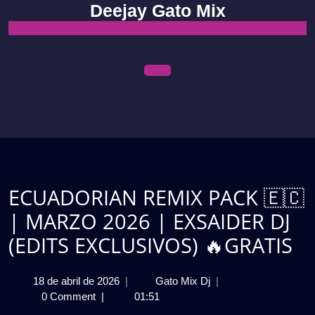
Skip
Deejay Gato Mix
to
content
Open
Menu
ECUADORIAN REMIX PACK 🇪🇨
| MARZO 2026 | EXSAIDER DJ
(EDITS EXCLUSIVOS) 🔥GRATIS
18
ECUADORIAN
18 de abril de 2026
|
Gato Mix Dj
|
de
REMIX
0 Comment
|
01:51
abril
PACK