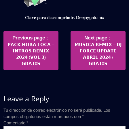
𝐂𝐥𝐚𝐯𝐞 𝐩𝐚𝐫𝐚 𝐝𝐞𝐬𝐜𝐨𝐦𝐩𝐫𝐢𝐦𝐢𝐫: Deejaygatomix
Navegación
de
Older
Newer
Previous page
Next page
Posts
Posts
𝗣𝗔𝗖𝗞 𝗛𝗢𝗥𝗔 𝗟𝗢𝗖𝗔 –
𝗠𝗨𝗦𝗜𝗖𝗔 𝗥𝗘𝗠𝗜𝗫 – 𝗗𝗝
entradas
𝗜𝗡𝗧𝗥𝗢𝗦 𝗥𝗘𝗠𝗜𝗫
𝗙𝗢𝗥𝗖𝗘 𝗨𝗣𝗗𝗔𝗧𝗘
𝟮𝟬𝟮𝟰 (𝗩𝗢𝗟.𝟯)
𝗔𝗕𝗥𝗜𝗟 𝟮𝟬𝟮𝟰 /
𝗚𝗥𝗔𝗧𝗜𝗦
𝗚𝗥𝗔𝗧𝗜𝗦
Leave a Reply
Tu dirección de correo electrónico no será publicada.
Los
campos obligatorios están marcados con
*
Comentario
*