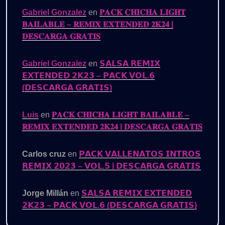
Gabriel Gonzalez
en
𝐏𝐀𝐂𝐊 𝐂𝐇𝐈𝐂𝐇𝐀 𝐋𝐈𝐆𝐇𝐓
𝐁𝐀𝐈𝐋𝐀𝐁𝐋𝐄 – 𝐑𝐄𝐌𝐈𝐗 𝐄𝐗𝐓𝐄𝐍𝐃𝐄𝐃 𝟐𝐊𝟐𝟒 |
𝐃𝐄𝐒𝐂𝐀𝐑𝐆𝐀 𝐆𝐑𝐀𝐓𝐈𝐒
Gabriel Gonzalez
en
𝗦𝗔𝗟𝗦𝗔 𝗥𝗘𝗠𝗜𝗫
𝗘𝗫𝗧𝗘𝗡𝗗𝗘𝗗 𝟮𝗞𝟮𝟯 – 𝗣𝗔𝗖𝗞 𝗩𝗢𝗟.𝟲
(𝗗𝗘𝗦𝗖𝗔𝗥𝗚𝗔 𝗚𝗥𝗔𝗧𝗜𝗦)
Luis
en
𝐏𝐀𝐂𝐊 𝐂𝐇𝐈𝐂𝐇𝐀 𝐋𝐈𝐆𝐇𝐓 𝐁𝐀𝐈𝐋𝐀𝐁𝐋𝐄 –
𝐑𝐄𝐌𝐈𝐗 𝐄𝐗𝐓𝐄𝐍𝐃𝐄𝐃 𝟐𝐊𝟐𝟒 | 𝐃𝐄𝐒𝐂𝐀𝐑𝐆𝐀 𝐆𝐑𝐀𝐓𝐈𝐒
Carlos cruz
en
𝗣𝗔𝗖𝗞 𝗩𝗔𝗟𝗟𝗘𝗡𝗔𝗧𝗢𝗦 𝗜𝗡𝗧𝗥𝗢𝗦
𝗥𝗘𝗠𝗜𝗫 𝟮𝟬𝟮𝟯 – 𝗩𝗢𝗟.𝟱 | 𝗗𝗘𝗦𝗖𝗔𝗥𝗚𝗔 𝗚𝗥𝗔𝗧𝗜𝗦
Jorge Millán
en
𝗦𝗔𝗟𝗦𝗔 𝗥𝗘𝗠𝗜𝗫 𝗘𝗫𝗧𝗘𝗡𝗗𝗘𝗗
𝟮𝗞𝟮𝟯 – 𝗣𝗔𝗖𝗞 𝗩𝗢𝗟.𝟲 (𝗗𝗘𝗦𝗖𝗔𝗥𝗚𝗔 𝗚𝗥𝗔𝗧𝗜𝗦)