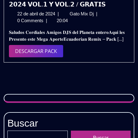
𝟮𝟬𝟮𝟰 𝗩𝗢𝗟.𝟭 𝗬 𝗩𝗢𝗟.𝟮 / 𝗚𝗥𝗔𝗧𝗜𝗦
22
𝗘𝗖𝗨𝗔𝗗𝗢𝗥𝗜𝗔𝗡
22 de abril de 2024
|
Gato Mix Dj
|
de
𝗥𝗘𝗠𝗜𝗫
0 Comments
|
20:04
abril
–
𝐒𝐚𝐥𝐮𝐝𝐨𝐬 𝐂𝐨𝐫𝐝𝐢𝐚𝐥𝐞𝐬 𝐀𝐦𝐢𝐠𝐨𝐬 𝐃𝐉𝐒 𝐝𝐞𝐥 𝐏𝐥𝐚𝐧𝐞𝐭𝐚 𝐞𝐧𝐭𝐞𝐫𝐨𝐀𝐪𝐮𝐢 𝐥𝐞𝐬
de
𝗣𝗔𝗖𝗞
𝐏𝐫𝐞𝐬𝐞𝐧𝐭𝐨 𝐞𝐬𝐭𝐞 𝐌𝐞𝐠𝐚 𝐀𝐩𝐨𝐫𝐭𝐞𝐄𝐜𝐮𝐚𝐝𝐨𝐫𝐢𝐚𝐧 𝐑𝐞𝐦𝐢𝐱 – 𝐏𝐚𝐜𝐤 [...]
2024
𝗠𝗜𝗫𝗘𝗦
𝟮𝟬𝟮𝟰
DESCARGAR
DESCARGAR PACK
𝗩𝗢𝗟.𝟭
PACK
𝗬
𝗩𝗢𝗟.𝟮
/
𝗚𝗥𝗔𝗧𝗜𝗦
Buscar
Buscar