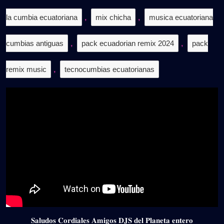
la cumbia ecuatoriana
,
mix chicha
,
musica ecuatoriana
cumbias antiguas
,
pack ecuadorian remix 2024
,
pack
remix music
,
tecnocumbias ecuatorianas
𝐒𝐚𝐥𝐮𝐝𝐨𝐬 𝐂𝐨𝐫𝐝𝐢𝐚𝐥𝐞𝐬 𝐀𝐦𝐢𝐠𝐨𝐬 𝐃𝐉𝐒 𝐝𝐞𝐥 𝐏𝐥𝐚𝐧𝐞𝐭𝐚 𝐞𝐧𝐭𝐞𝐫𝐨