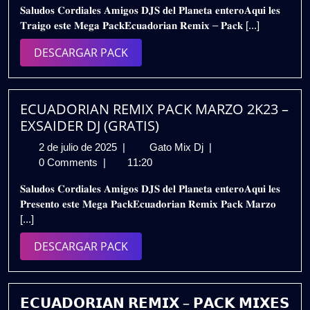
𝐒𝐚𝐥𝐮𝐝𝐨𝐬 𝐂𝐨𝐫𝐝𝐢𝐚𝐥𝐞𝐬 𝐀𝐦𝐢𝐠𝐨𝐬 𝐃𝐉𝐒 𝐝𝐞𝐥 𝐏𝐥𝐚𝐧𝐞𝐭𝐚 𝐞𝐧𝐭𝐞𝐫𝐨𝐀𝐪𝐮𝐢 𝐥𝐞𝐬
de
𝐌𝐀𝐑𝐙𝐎
𝐓𝐫𝐚𝐢𝐠𝐨 𝐞𝐬𝐭𝐞 𝐌𝐞𝐠𝐚 𝐏𝐚𝐜𝐤𝐄𝐜𝐮𝐚𝐝𝐨𝐫𝐢𝐚𝐧 𝐑𝐞𝐦𝐢𝐱 – 𝐏𝐚𝐜𝐤 [...]
2024
𝟐𝟎𝟐𝟒
–
DESCARGAR
DESCARGAR PACK
(𝐄𝐗𝐒𝐀𝐈𝐃𝐄𝐑
PACK
𝐃𝐉)
𝐃𝐄𝐒𝐂𝐀𝐑𝐆𝐀
𝐆𝐑𝐀𝐓𝐈𝐒
ECUADORIAN REMIX PACK MARZO 2K23 –
EXSAIDER DJ (GRATIS)
2
ECUADORIAN
2 de julio de 2025
|
Gato Mix Dj
|
de
REMIX
0 Comments
|
11:20
julio
PACK
𝐒𝐚𝐥𝐮𝐝𝐨𝐬 𝐂𝐨𝐫𝐝𝐢𝐚𝐥𝐞𝐬 𝐀𝐦𝐢𝐠𝐨𝐬 𝐃𝐉𝐒 𝐝𝐞𝐥 𝐏𝐥𝐚𝐧𝐞𝐭𝐚 𝐞𝐧𝐭𝐞𝐫𝐨𝐀𝐪𝐮𝐢 𝐥𝐞𝐬
de
MARZO
𝐏𝐫𝐞𝐬𝐞𝐧𝐭𝐨 𝐞𝐬𝐭𝐞 𝐌𝐞𝐠𝐚 𝐏𝐚𝐜𝐤𝐄𝐜𝐮𝐚𝐝𝐨𝐫𝐢𝐚𝐧 𝐑𝐞𝐦𝐢𝐱 𝐏𝐚𝐜𝐤 𝐌𝐚𝐫𝐳𝐨
2025
2K23
[...]
–
EXSAIDER
DESCARGAR
DESCARGAR PACK
DJ
PACK
(GRATIS)
𝗘𝗖𝗨𝗔𝗗𝗢𝗥𝗜𝗔𝗡 𝗥𝗘𝗠𝗜𝗫 – 𝗣𝗔𝗖𝗞 𝗠𝗜𝗫𝗘𝗦