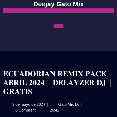
Skip
Deejay Gato Mix
to
content
Open
Menu
𝐄𝐂𝐔𝐀𝐃𝐎𝐑𝐈𝐀𝐍 𝐑𝐄𝐌𝐈𝐗 𝐏𝐀𝐂𝐊
𝐀𝐁𝐑𝐈𝐋 𝟐𝟎𝟐𝟒 – 𝐃𝐄𝐋𝐀𝐘𝐙𝐄𝐑 𝐃𝐉 |
𝐆𝐑𝐀𝐓𝐈𝐒
3
𝐄𝐂𝐔𝐀𝐃𝐎𝐑𝐈𝐀𝐍
3 de mayo de 2024
|
Gato Mix Dj
|
de
𝐑𝐄𝐌𝐈𝐗
0 Comment
|
20:42
mayo
𝐏𝐀𝐂𝐊