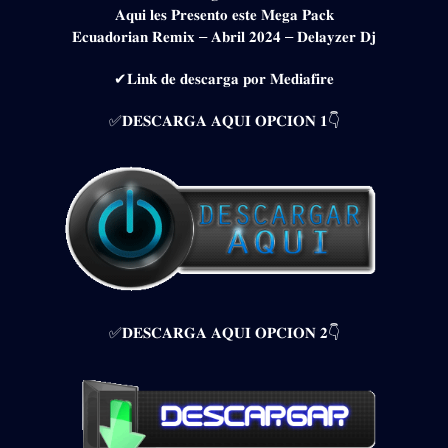
𝐀𝐪𝐮𝐢 𝐥𝐞𝐬 𝐏𝐫𝐞𝐬𝐞𝐧𝐭𝐨 𝐞𝐬𝐭𝐞 𝐌𝐞𝐠𝐚 𝐏𝐚𝐜𝐤
𝐄𝐜𝐮𝐚𝐝𝐨𝐫𝐢𝐚𝐧 𝐑𝐞𝐦𝐢𝐱 – 𝐀𝐛𝐫𝐢𝐥 𝟐𝟎𝟐𝟒 – 𝐃𝐞𝐥𝐚𝐲𝐳𝐞𝐫 𝐃𝐣
✔𝐋𝐢𝐧𝐤 𝐝𝐞 𝐝𝐞𝐬𝐜𝐚𝐫𝐠𝐚 𝐩𝐨𝐫 𝐌𝐞𝐝𝐢𝐚𝐟𝐢𝐫𝐞
✅𝐃𝐄𝐒𝐂𝐀𝐑𝐆𝐀 𝐀𝐐𝐔𝐈 𝐎𝐏𝐂𝐈𝐎𝐍 𝟏👇
✅𝐃𝐄𝐒𝐂𝐀𝐑𝐆𝐀 𝐀𝐐𝐔𝐈 𝐎𝐏𝐂𝐈𝐎𝐍 𝟐👇