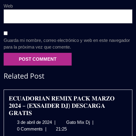
Web
Guarda mi nombre, correo electrónico y web en este navegador
para la próxima vez que comente.
Related Post
𝐄𝐂𝐔𝐀𝐃𝐎𝐑𝐈𝐀𝐍 𝐑𝐄𝐌𝐈𝐗 𝐏𝐀𝐂𝐊 𝐌𝐀𝐑𝐙𝐎
𝟐𝟎𝟐𝟒 – (𝐄𝐗𝐒𝐀𝐈𝐃𝐄𝐑 𝐃𝐉) 𝐃𝐄𝐒𝐂𝐀𝐑𝐆𝐀
𝐆𝐑𝐀𝐓𝐈𝐒
3
𝐄𝐂𝐔𝐀𝐃𝐎𝐑𝐈𝐀𝐍
3 de abril de 2024
|
Gato Mix Dj
|
de
𝐑𝐄𝐌𝐈𝐗
0 Comments
|
21:25
abril
𝐏𝐀𝐂𝐊