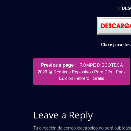
✅𝐃𝐄𝐒
𝐂𝐥𝐚𝐯𝐞 𝐩𝐚𝐫𝐚 𝐝
Navegación
Older
Previous page
ROMPE DISCOTECA
de
Posts
2026 💣 Remixes Explosivos Para DJs | Pack
entradas
Edición Febrero | Gratis
Leave a Reply
Tu dirección de correo electrónico no será publicad