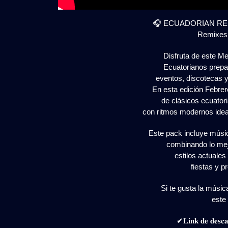
🎧 ECUADORIAN REM
Remixes
Disfruta de este M
Ecuatorianos prepa
eventos, discotecas 
En esta edición Febre
de clásicos ecuator
con ritmos modernos ideal
Este pack incluye músic
combinando lo mej
estilos actuales
fiestas y p
Si te gusta la músic
este 
✔𝐋𝐢𝐧𝐤 𝐝𝐞 𝐝𝐞𝐬𝐜𝐚