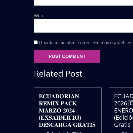
Web
Guarda mi nombre, correo electrónico y web en
Related Post
𝐄𝐂𝐔𝐀𝐃𝐎𝐑𝐈𝐀𝐍
ECUAD
𝐑𝐄𝐌𝐈𝐗 𝐏𝐀𝐂𝐊
2026 
𝐌𝐀𝐑𝐙𝐎 𝟐𝟎𝟐𝟒 –
ENERO 
(𝐄𝐗𝐒𝐀𝐈𝐃𝐄𝐑 𝐃𝐉)
(Edició
𝐃𝐄𝐒𝐂𝐀𝐑𝐆𝐀 𝐆𝐑𝐀𝐓𝐈𝐒
Gratis