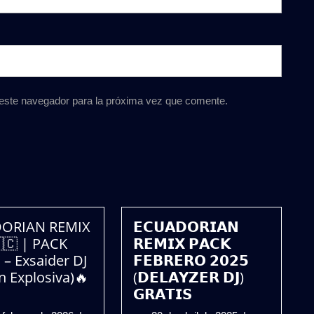
 este navegador para la próxima vez que comente.
ORIAN REMIX
𝗘𝗖𝗨𝗔𝗗𝗢𝗥𝗜𝗔𝗡
🇨 | PACK
𝗥𝗘𝗠𝗜𝗫 𝗣𝗔𝗖𝗞
– Exsaider DJ
𝗙𝗘𝗕𝗥𝗘𝗥𝗢 𝟮𝟬𝟮𝟱
n Explosiva)🔥
(𝗗𝗘𝗟𝗔𝗬𝗭𝗘𝗥 𝗗𝗝)
𝗚𝗥𝗔𝗧𝗜𝗦