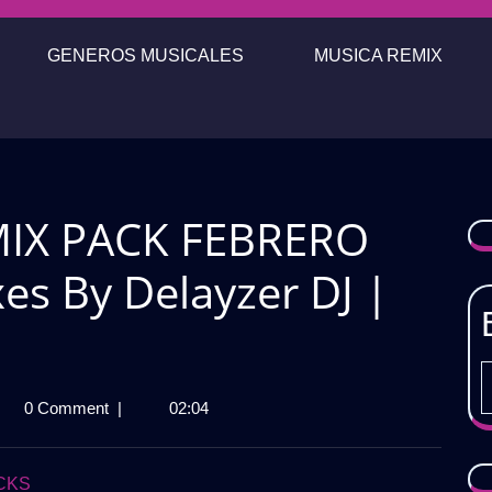
GENEROS MUSICALES
MUSICA REMIX
IX PACK FEBRERO
es By Delayzer DJ |
ADORIAN
0 Comment
|
02:04
IX
K
RERO
CKS