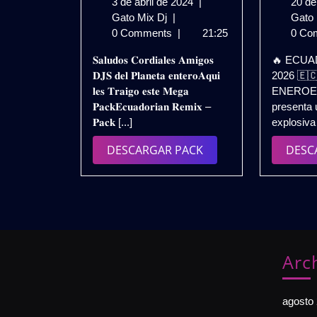
3
3 de abril de 2024
|
20 de
𝐄𝐂𝐔𝐀𝐃𝐎𝐑𝐈𝐀𝐍
de
Gato Mix Dj
|
Gato
𝐑𝐄𝐌𝐈𝐗
abril
0 Comments
|
21:25
0 Co
𝐏𝐀𝐂𝐊
de
𝐒𝐚𝐥𝐮𝐝𝐨𝐬 𝐂𝐨𝐫𝐝𝐢𝐚𝐥𝐞𝐬 𝐀𝐦𝐢𝐠𝐨𝐬
🔥 ECUA
𝐌𝐀𝐑𝐙𝐎
2024
𝐃𝐉𝐒 𝐝𝐞𝐥 𝐏𝐥𝐚𝐧𝐞𝐭𝐚 𝐞𝐧𝐭𝐞𝐫𝐨𝐀𝐪𝐮𝐢
2026 🇪
𝟐𝟎𝟐𝟒
𝐥𝐞𝐬 𝐓𝐫𝐚𝐢𝐠𝐨 𝐞𝐬𝐭𝐞 𝐌𝐞𝐠𝐚
ENEROEx
–
𝐏𝐚𝐜𝐤𝐄𝐜𝐮𝐚𝐝𝐨𝐫𝐢𝐚𝐧 𝐑𝐞𝐦𝐢𝐱 –
presenta 
(𝐄𝐗𝐒𝐀𝐈𝐃𝐄𝐑
𝐏𝐚𝐜𝐤 [...]
explosiva 
𝐃𝐉)
𝐃𝐄𝐒𝐂𝐀𝐑𝐆𝐀
DESCARGAR
DESCARGAR PACK
DESC
𝐆𝐑𝐀𝐓𝐈𝐒
PACK
Arc
agosto