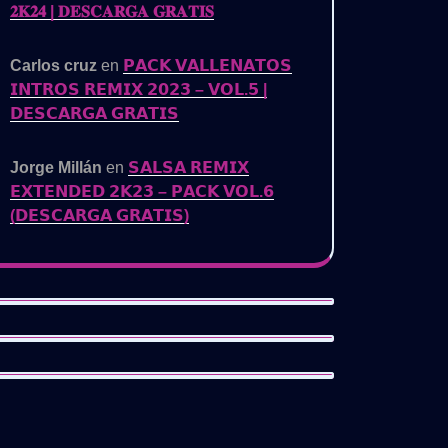
𝟐𝐊𝟐𝟒 | 𝐃𝐄𝐒𝐂𝐀𝐑𝐆𝐀 𝐆𝐑𝐀𝐓𝐈𝐒
Carlos cruz
en
𝗣𝗔𝗖𝗞 𝗩𝗔𝗟𝗟𝗘𝗡𝗔𝗧𝗢𝗦
𝗜𝗡𝗧𝗥𝗢𝗦 𝗥𝗘𝗠𝗜𝗫 𝟮𝟬𝟮𝟯 – 𝗩𝗢𝗟.𝟱 |
𝗗𝗘𝗦𝗖𝗔𝗥𝗚𝗔 𝗚𝗥𝗔𝗧𝗜𝗦
Jorge Millán
en
𝗦𝗔𝗟𝗦𝗔 𝗥𝗘𝗠𝗜𝗫
𝗘𝗫𝗧𝗘𝗡𝗗𝗘𝗗 𝟮𝗞𝟮𝟯 – 𝗣𝗔𝗖𝗞 𝗩𝗢𝗟.𝟲
(𝗗𝗘𝗦𝗖𝗔𝗥𝗚𝗔 𝗚𝗥𝗔𝗧𝗜𝗦)