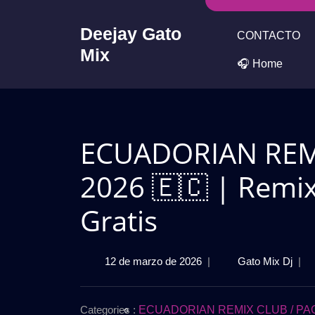
Skip
to
Deejay Gato
CONTACTO
content
Mix
🎧 Home
ECUADORIAN REM
2026 🇪🇨 | Remix
Gratis
12
ECU
12 de marzo de 2026
|
Gato Mix Dj
|
de
REM
marzo
PAC
de
FEB
Categories :
ECUADORIAN REMIX CLUB / PA