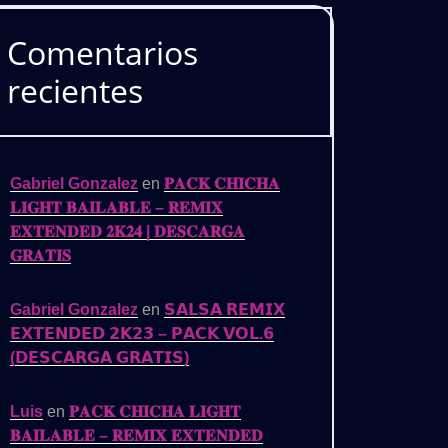
Comentarios
recientes
Gabriel Gonzalez
en
𝐏𝐀𝐂𝐊 𝐂𝐇𝐈𝐂𝐇𝐀
𝐋𝐈𝐆𝐇𝐓 𝐁𝐀𝐈𝐋𝐀𝐁𝐋𝐄 – 𝐑𝐄𝐌𝐈𝐗
𝐄𝐗𝐓𝐄𝐍𝐃𝐄𝐃 𝟐𝐊𝟐𝟒 | 𝐃𝐄𝐒𝐂𝐀𝐑𝐆𝐀
𝐆𝐑𝐀𝐓𝐈𝐒
Gabriel Gonzalez
en
𝗦𝗔𝗟𝗦𝗔 𝗥𝗘𝗠𝗜𝗫
𝗘𝗫𝗧𝗘𝗡𝗗𝗘𝗗 𝟮𝗞𝟮𝟯 – 𝗣𝗔𝗖𝗞 𝗩𝗢𝗟.𝟲
(𝗗𝗘𝗦𝗖𝗔𝗥𝗚𝗔 𝗚𝗥𝗔𝗧𝗜𝗦)
Luis
en
𝐏𝐀𝐂𝐊 𝐂𝐇𝐈𝐂𝐇𝐀 𝐋𝐈𝐆𝐇𝐓
𝐁𝐀𝐈𝐋𝐀𝐁𝐋𝐄 – 𝐑𝐄𝐌𝐈𝐗 𝐄𝐗𝐓𝐄𝐍𝐃𝐄𝐃