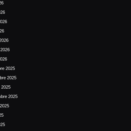
26
026
026
026
2026
 2026
2026
bre 2025
bre 2025
e 2025
mbre 2025
 2025
25
025