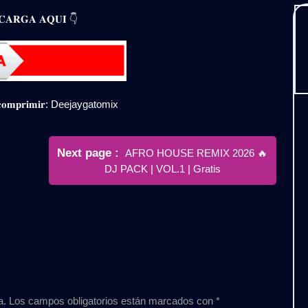
𝐀𝐑𝐆𝐀 𝐀𝐐𝐔𝐈 👇
𝐞𝐬𝐜𝐨𝐦𝐩𝐫𝐢𝐦𝐢𝐫: Deejaygatomix
Newer
Next page
AFRO HOUSE REMIX 2026 🔥
Posts
DJ PACK | VOL.1 | Gratis
a.
Los campos obligatorios están marcados con
*