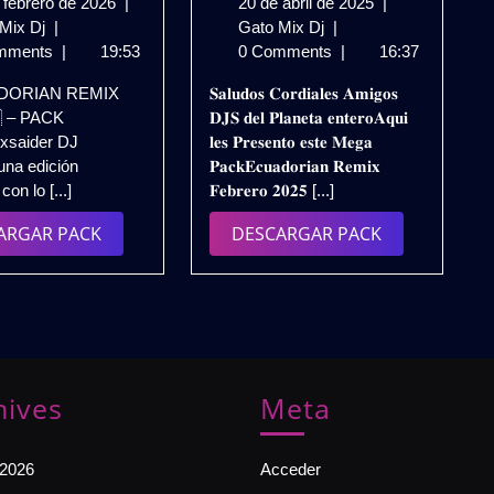
20
20
 febrero de 2026
|
20 de abril de 2025
|
ECUADORIAN
de
𝗘𝗖𝗨𝗔𝗗𝗢𝗥𝗜𝗔𝗡
de
 Mix Dj
|
Gato Mix Dj
|
REMIX
febrero
𝗥𝗘𝗠𝗜𝗫
abril
mments
|
19:53
0 Comments
|
16:37
2026
de
𝗣𝗔𝗖𝗞
de
DORIAN REMIX
𝐒𝐚𝐥𝐮𝐝𝐨𝐬 𝐂𝐨𝐫𝐝𝐢𝐚𝐥𝐞𝐬 𝐀𝐦𝐢𝐠𝐨𝐬
🇪🇨
2026
𝗙𝗘𝗕𝗥𝗘𝗥𝗢
2025
 – PACK
𝐃𝐉𝐒 𝐝𝐞𝐥 𝐏𝐥𝐚𝐧𝐞𝐭𝐚 𝐞𝐧𝐭𝐞𝐫𝐨𝐀𝐪𝐮𝐢
|
𝟮𝟬𝟮𝟱
saider DJ
𝐥𝐞𝐬 𝐏𝐫𝐞𝐬𝐞𝐧𝐭𝐨 𝐞𝐬𝐭𝐞 𝐌𝐞𝐠𝐚
PACK
(𝗗𝗘𝗟𝗔𝗬𝗭𝗘𝗥
una edición
𝐏𝐚𝐜𝐤𝐄𝐜𝐮𝐚𝐝𝐨𝐫𝐢𝐚𝐧 𝐑𝐞𝐦𝐢𝐱
ENERO
𝗗𝗝)
con lo [...]
𝐅𝐞𝐛𝐫𝐞𝐫𝐨 𝟐𝟎𝟐𝟓 [...]
–
𝗚𝗥𝗔𝗧𝗜𝗦
Exsaider
DESCARGAR
DESCARGAR
ARGAR PACK
DESCARGAR PACK
DJ
PACK
PACK
(Edición
Explosiva)
🔥
Gratis
hives
Meta
 2026
Acceder