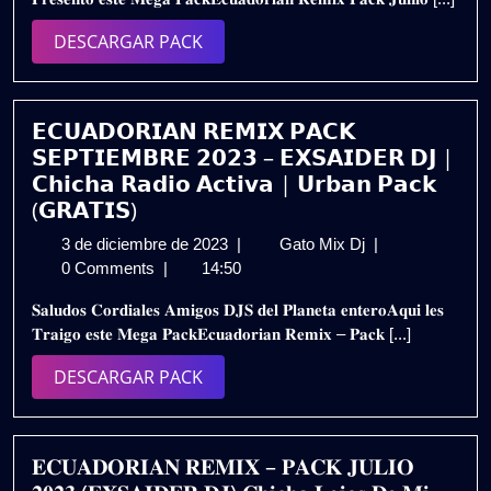
2024
𝗝𝗨𝗡𝗜𝗢
𝟮𝟬𝟮𝟯
DESCARGAR
DESCARGAR PACK
–
PACK
𝗗𝗘𝗟𝗔𝗬𝗭𝗘𝗥
𝗗𝗝
(𝗨𝗿𝗯𝗮𝗻𝗼
𝗘𝗖𝗨𝗔𝗗𝗢𝗥𝗜𝗔𝗡 𝗥𝗘𝗠𝗜𝗫 𝗣𝗔𝗖𝗞
&
𝗦𝗘𝗣𝗧𝗜𝗘𝗠𝗕𝗥𝗘 𝟮𝟬𝟮𝟯 – 𝗘𝗫𝗦𝗔𝗜𝗗𝗘𝗥 𝗗𝗝 |
𝗡𝗮𝗰𝗶𝗼𝗻𝗮𝗹
𝗖𝗵𝗶𝗰𝗵𝗮 𝗥𝗮𝗱𝗶𝗼 𝗔𝗰𝘁𝗶𝘃𝗮 | 𝗨𝗿𝗯𝗮𝗻 𝗣𝗮𝗰𝗸
𝗘𝗰)
(𝗚𝗥𝗔𝗧𝗜𝗦)
𝗗𝗘𝗦𝗖𝗔𝗥𝗚𝗔
3
𝗘𝗖𝗨𝗔𝗗𝗢𝗥𝗜𝗔
3 de diciembre de 2023
|
Gato Mix Dj
|
𝗚𝗥𝗔𝗧𝗜𝗦
de
𝗥𝗘𝗠𝗜𝗫
0 Comments
|
14:50
diciembre
𝗣𝗔𝗖𝗞
𝐒𝐚𝐥𝐮𝐝𝐨𝐬 𝐂𝐨𝐫𝐝𝐢𝐚𝐥𝐞𝐬 𝐀𝐦𝐢𝐠𝐨𝐬 𝐃𝐉𝐒 𝐝𝐞𝐥 𝐏𝐥𝐚𝐧𝐞𝐭𝐚 𝐞𝐧𝐭𝐞𝐫𝐨𝐀𝐪𝐮𝐢 𝐥𝐞𝐬
de
𝗦𝗘𝗣𝗧𝗜𝗘𝗠𝗕𝗥𝗘
𝐓𝐫𝐚𝐢𝐠𝐨 𝐞𝐬𝐭𝐞 𝐌𝐞𝐠𝐚 𝐏𝐚𝐜𝐤𝐄𝐜𝐮𝐚𝐝𝐨𝐫𝐢𝐚𝐧 𝐑𝐞𝐦𝐢𝐱 – 𝐏𝐚𝐜𝐤 [...]
2023
𝟮𝟬𝟮𝟯
–
DESCARGAR
DESCARGAR PACK
𝗘𝗫𝗦𝗔𝗜𝗗𝗘𝗥
PACK
𝗗𝗝
|
𝗖𝗵𝗶𝗰𝗵𝗮
𝐄𝐂𝐔𝐀𝐃𝐎𝐑𝐈𝐀𝐍 𝐑𝐄𝐌𝐈𝐗 – 𝐏𝐀𝐂𝐊 𝐉𝐔𝐋𝐈𝐎
𝗥𝗮𝗱𝗶𝗼