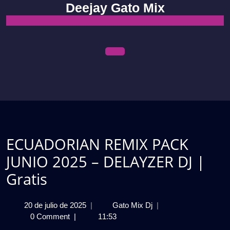
Skip
Deejay Gato Mix
to
content
Open
Menu
ECUADORIAN REMIX PACK
JUNIO 2025 – DELAYZER DJ |
Gratis
20
ECUADORIAN
20 de julio de 2025
|
Gato Mix Dj
|
de
REMIX
0 Comment
|
11:53
julio
PACK