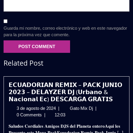
Guarda mi nombre, correo electrónico y web en este navegador
para la próxima vez que comente.
Related Post
𝗘𝗖𝗨𝗔𝗗𝗢𝗥𝗜𝗔𝗡 𝗥𝗘𝗠𝗜𝗫 – 𝗣𝗔𝗖𝗞 𝗝𝗨𝗡𝗜𝗢
𝟮𝟬𝟮𝟯 – 𝗗𝗘𝗟𝗔𝗬𝗭𝗘𝗥 𝗗𝗝 (𝗨𝗿𝗯𝗮𝗻𝗼 &
𝗡𝗮𝗰𝗶𝗼𝗻𝗮𝗹 𝗘𝗰) 𝗗𝗘𝗦𝗖𝗔𝗥𝗚𝗔 𝗚𝗥𝗔𝗧𝗜𝗦
3
𝗘𝗖𝗨𝗔𝗗𝗢𝗥𝗜𝗔𝗡
3 de agosto de 2024
|
Gato Mix Dj
|
de
𝗥𝗘𝗠𝗜𝗫
0 Comments
|
12:03
agosto
–
𝐒𝐚𝐥𝐮𝐝𝐨𝐬 𝐂𝐨𝐫𝐝𝐢𝐚𝐥𝐞𝐬 𝐀𝐦𝐢𝐠𝐨𝐬 𝐃𝐉𝐒 𝐝𝐞𝐥 𝐏𝐥𝐚𝐧𝐞𝐭𝐚 𝐞𝐧𝐭𝐞𝐫𝐨𝐀𝐪𝐮𝐢 𝐥𝐞𝐬
de
𝗣𝗔𝗖𝗞
𝐏𝐫𝐞𝐬𝐞𝐧𝐭𝐨 𝐞𝐬𝐭𝐞 𝐌𝐞𝐠𝐚 𝐏𝐚𝐜𝐤𝐄𝐜𝐮𝐚𝐝𝐨𝐫𝐢𝐚𝐧 𝐑𝐞𝐦𝐢𝐱 𝐏𝐚𝐜𝐤 𝐉𝐮𝐧𝐢𝐨 [...]