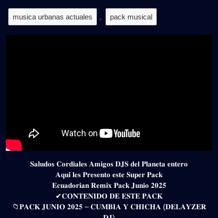
musica urbanas actuales
,
pack musical
𝐒𝐚𝐥𝐮𝐝𝐨𝐬 𝐂𝐨𝐫𝐝𝐢𝐚𝐥𝐞𝐬 𝐀𝐦𝐢𝐠𝐨𝐬 𝐃𝐉𝐒 𝐝𝐞𝐥 𝐏𝐥𝐚𝐧𝐞𝐭𝐚 𝐞𝐧𝐭𝐞𝐫𝐨
𝐀𝐪𝐮𝐢́ 𝐥𝐞𝐬 𝐏𝐫𝐞𝐬𝐞𝐧𝐭𝐨 𝐞𝐬𝐭𝐞 𝐒𝐮𝐩𝐞𝐫 𝐏𝐚𝐜𝐤
𝐄𝐜𝐮𝐚𝐝𝐨𝐫𝐢𝐚𝐧 𝐑𝐞𝐦𝐢𝐱 𝐏𝐚𝐜𝐤 𝐉𝐮𝐧𝐢𝐨 𝟐𝟎𝟐𝟓
✔𝐂𝐎𝐍𝐓𝐄𝐍𝐈𝐃𝐎 𝐃𝐄 𝐄𝐒𝐓𝐄 𝐏𝐀𝐂𝐊
📁𝐏𝐀𝐂𝐊 𝐉𝐔𝐍𝐈𝐎 𝟐𝟎𝟐𝟓 – 𝐂𝐔𝐌𝐁𝐈𝐀 𝐘 𝐂𝐇𝐈𝐂𝐇𝐀 (𝐃𝐄𝐋𝐀𝐘𝐙𝐄𝐑
𝐃𝐉)