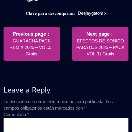
𝐂𝐥𝐚𝐯𝐞 𝐩𝐚𝐫𝐚 𝐝𝐞𝐬𝐜𝐨𝐦𝐩𝐫𝐢𝐦𝐢𝐫: Deejaygatomix
Navegación
de
Older
Newer
Previous page
Next page
Posts
Posts
GUARACHA PACK
EFECTOS DE SONIDO
entradas
REMIX 2025 – VOL.5 |
PARA DJS 2025 – PACK
Gratis
VOL.3 | Gratis
Leave a Reply
Tu dirección de correo electrónico no será publicada.
Los
campos obligatorios están marcados con
*
Comentario
*