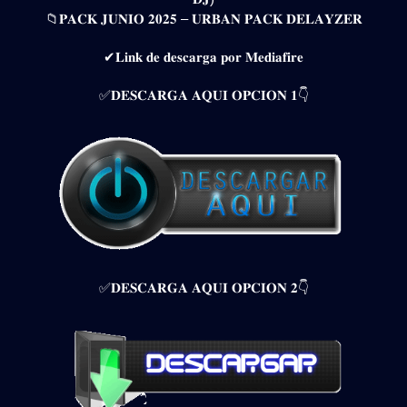
📁𝐏𝐀𝐂𝐊 𝐉𝐔𝐍𝐈𝐎 𝟐𝟎𝟐𝟓 – 𝐔𝐑𝐁𝐀𝐍 𝐏𝐀𝐂𝐊 𝐃𝐄𝐋𝐀𝐘𝐙𝐄𝐑
✔𝐋𝐢𝐧𝐤 𝐝𝐞 𝐝𝐞𝐬𝐜𝐚𝐫𝐠𝐚 𝐩𝐨𝐫 𝐌𝐞𝐝𝐢𝐚𝐟𝐢𝐫𝐞
✅𝐃𝐄𝐒𝐂𝐀𝐑𝐆𝐀 𝐀𝐐𝐔𝐈 𝐎𝐏𝐂𝐈𝐎𝐍 𝟏👇
✅𝐃𝐄𝐒𝐂𝐀𝐑𝐆𝐀 𝐀𝐐𝐔𝐈 𝐎𝐏𝐂𝐈𝐎𝐍 𝟐👇