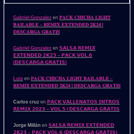
Gabriel Gonzalez
en
𝐏𝐀𝐂𝐊 𝐂𝐇𝐈𝐂𝐇𝐀 𝐋𝐈𝐆𝐇𝐓
𝐁𝐀𝐈𝐋𝐀𝐁𝐋𝐄 – 𝐑𝐄𝐌𝐈𝐗 𝐄𝐗𝐓𝐄𝐍𝐃𝐄𝐃 𝟐𝐊𝟐𝟒 |
𝐃𝐄𝐒𝐂𝐀𝐑𝐆𝐀 𝐆𝐑𝐀𝐓𝐈𝐒
Gabriel Gonzalez
en
𝗦𝗔𝗟𝗦𝗔 𝗥𝗘𝗠𝗜𝗫
𝗘𝗫𝗧𝗘𝗡𝗗𝗘𝗗 𝟮𝗞𝟮𝟯 – 𝗣𝗔𝗖𝗞 𝗩𝗢𝗟.𝟲
(𝗗𝗘𝗦𝗖𝗔𝗥𝗚𝗔 𝗚𝗥𝗔𝗧𝗜𝗦)
Luis
en
𝐏𝐀𝐂𝐊 𝐂𝐇𝐈𝐂𝐇𝐀 𝐋𝐈𝐆𝐇𝐓 𝐁𝐀𝐈𝐋𝐀𝐁𝐋𝐄 –
𝐑𝐄𝐌𝐈𝐗 𝐄𝐗𝐓𝐄𝐍𝐃𝐄𝐃 𝟐𝐊𝟐𝟒 | 𝐃𝐄𝐒𝐂𝐀𝐑𝐆𝐀 𝐆𝐑𝐀𝐓𝐈𝐒
Carlos cruz
en
𝗣𝗔𝗖𝗞 𝗩𝗔𝗟𝗟𝗘𝗡𝗔𝗧𝗢𝗦 𝗜𝗡𝗧𝗥𝗢𝗦
𝗥𝗘𝗠𝗜𝗫 𝟮𝟬𝟮𝟯 – 𝗩𝗢𝗟.𝟱 | 𝗗𝗘𝗦𝗖𝗔𝗥𝗚𝗔 𝗚𝗥𝗔𝗧𝗜𝗦
Jorge Millán
en
𝗦𝗔𝗟𝗦𝗔 𝗥𝗘𝗠𝗜𝗫 𝗘𝗫𝗧𝗘𝗡𝗗𝗘𝗗
𝟮𝗞𝟮𝟯 – 𝗣𝗔𝗖𝗞 𝗩𝗢𝗟.𝟲 (𝗗𝗘𝗦𝗖𝗔𝗥𝗚𝗔 𝗚𝗥𝗔𝗧𝗜𝗦)