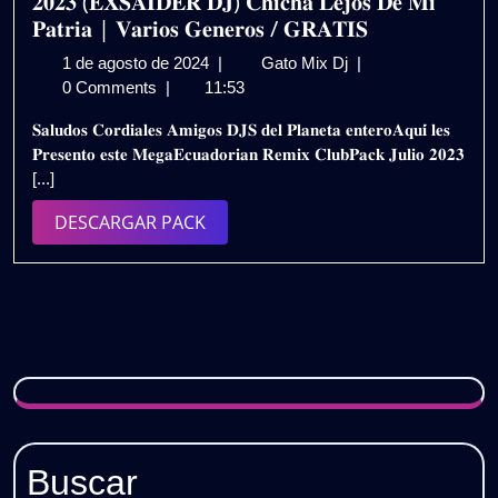
𝟐𝟎𝟐𝟑 (𝐄𝐗𝐒𝐀𝐈𝐃𝐄𝐑 𝐃𝐉) 𝐂𝐡𝐢𝐜𝐡𝐚 𝐋𝐞𝐣𝐨𝐬 𝐃𝐞 𝐌𝐢
𝗔𝗰𝘁𝗶𝘃𝗮
𝐏𝐚𝐭𝐫𝐢𝐚 | 𝐕𝐚𝐫𝐢𝐨𝐬 𝐆𝐞𝐧𝐞𝐫𝐨𝐬 / 𝐆𝐑𝐀𝐓𝐈𝐒
|
1
𝐄𝐂𝐔𝐀𝐃𝐎𝐑𝐈𝐀𝐍
1 de agosto de 2024
|
Gato Mix Dj
|
𝗨𝗿𝗯𝗮𝗻
de
𝐑𝐄𝐌𝐈𝐗
0 Comments
|
11:53
𝗣𝗮𝗰𝗸
agosto
–
(𝗚𝗥𝗔𝗧𝗜𝗦)
𝐒𝐚𝐥𝐮𝐝𝐨𝐬 𝐂𝐨𝐫𝐝𝐢𝐚𝐥𝐞𝐬 𝐀𝐦𝐢𝐠𝐨𝐬 𝐃𝐉𝐒 𝐝𝐞𝐥 𝐏𝐥𝐚𝐧𝐞𝐭𝐚 𝐞𝐧𝐭𝐞𝐫𝐨𝐀𝐪𝐮𝐢́ 𝐥𝐞𝐬
de
𝐏𝐀𝐂𝐊
𝐏𝐫𝐞𝐬𝐞𝐧𝐭𝐨 𝐞𝐬𝐭𝐞 𝐌𝐞𝐠𝐚𝐄𝐜𝐮𝐚𝐝𝐨𝐫𝐢𝐚𝐧 𝐑𝐞𝐦𝐢𝐱 𝐂𝐥𝐮𝐛𝐏𝐚𝐜𝐤 𝐉𝐮𝐥𝐢𝐨 𝟐𝟎𝟐𝟑
2024
𝐉𝐔𝐋𝐈𝐎
[...]
𝟐𝟎𝟐𝟑
(𝐄𝐗𝐒𝐀𝐈𝐃𝐄𝐑
DESCARGAR
DESCARGAR PACK
𝐃𝐉)
PACK
𝐂𝐡𝐢𝐜𝐡𝐚
𝐋𝐞𝐣𝐨𝐬
𝐃𝐞
𝐌𝐢
𝐏𝐚𝐭𝐫𝐢𝐚
|
𝐕𝐚𝐫𝐢𝐨𝐬
𝐆𝐞𝐧𝐞𝐫𝐨𝐬
/
Buscar
𝐆𝐑𝐀𝐓𝐈𝐒