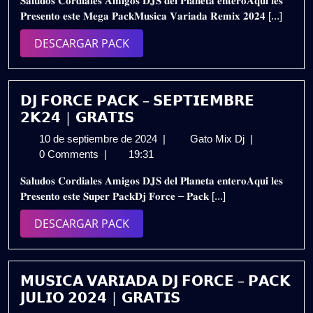
𝐒𝐚𝐥𝐮𝐝𝐨𝐬 𝐂𝐨𝐫𝐝𝐢𝐚𝐥𝐞𝐬 𝐀𝐦𝐢𝐠𝐨𝐬 𝐃𝐉𝐒 𝐝𝐞𝐥 𝐏𝐥𝐚𝐧𝐞𝐭𝐚 𝐞𝐧𝐭𝐞𝐫𝐨𝐀𝐪𝐮𝐢 𝐥𝐞𝐬
de
𝟮𝟬𝟮𝟰
𝐏𝐫𝐞𝐬𝐞𝐧𝐭𝐨 𝐞𝐬𝐭𝐞 𝐌𝐞𝐠𝐚 𝐏𝐚𝐜𝐤𝐌𝐮𝐬𝐢𝐜𝐚 𝐕𝐚𝐫𝐢𝐚𝐝𝐚 𝐑𝐞𝐦𝐢𝐱 𝟐𝟎𝟐𝟒 [...]
2024
𝗣𝗔𝗖𝗞
–
DESCARGAR
DESCARGAR PACK
𝗩𝗢𝗟.𝟭𝟬
PACK
|
𝗚𝗥𝗔𝗧𝗜𝗦
𝗗𝗝 𝗙𝗢𝗥𝗖𝗘 𝗣𝗔𝗖𝗞 – 𝗦𝗘𝗣𝗧𝗜𝗘𝗠𝗕𝗥𝗘
𝟮𝗞𝟮𝟰 | 𝗚𝗥𝗔𝗧𝗜𝗦
10
𝗗𝗝
10 de septiembre de 2024
|
Gato Mix Dj
|
de
𝗙𝗢𝗥𝗖𝗘
0 Comments
|
19:31
septiembre
𝗣𝗔𝗖𝗞
𝐒𝐚𝐥𝐮𝐝𝐨𝐬 𝐂𝐨𝐫𝐝𝐢𝐚𝐥𝐞𝐬 𝐀𝐦𝐢𝐠𝐨𝐬 𝐃𝐉𝐒 𝐝𝐞𝐥 𝐏𝐥𝐚𝐧𝐞𝐭𝐚 𝐞𝐧𝐭𝐞𝐫𝐨𝐀𝐪𝐮𝐢́ 𝐥𝐞𝐬
de
–
𝐏𝐫𝐞𝐬𝐞𝐧𝐭𝐨 𝐞𝐬𝐭𝐞 𝐒𝐮𝐩𝐞𝐫 𝐏𝐚𝐜𝐤𝐃𝐣 𝐅𝐨𝐫𝐜𝐞 – 𝐏𝐚𝐜𝐤 [...]
2024
𝗦𝗘𝗣𝗧𝗜𝗘𝗠𝗕
𝟮𝗞𝟮𝟰
DESCARGAR
DESCARGAR PACK
|
PACK
𝗚𝗥𝗔𝗧𝗜𝗦
𝗠𝗨𝗦𝗜𝗖𝗔 𝗩𝗔𝗥𝗜𝗔𝗗𝗔 𝗗𝗝 𝗙𝗢𝗥𝗖𝗘 – 𝗣𝗔𝗖𝗞
𝗝𝗨𝗟𝗜𝗢 𝟮𝟬𝟮𝟰 | 𝗚𝗥𝗔𝗧𝗜𝗦