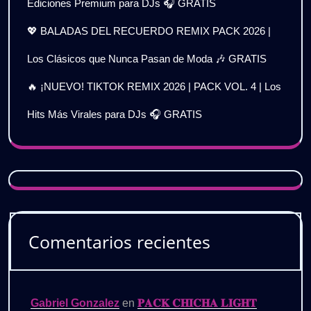
Ediciones Premium para DJs 🎧 GRATIS
💖 BALADAS DEL RECUERDO REMIX PACK 2026 |
Los Clásicos que Nunca Pasan de Moda 🎶 GRATIS
🔥 ¡NUEVO! TIKTOK REMIX 2026 | PACK VOL. 4 | Los
Hits Más Virales para DJs 🎧 GRATIS
Comentarios recientes
Gabriel Gonzalez
en
𝐏𝐀𝐂𝐊 𝐂𝐇𝐈𝐂𝐇𝐀 𝐋𝐈𝐆𝐇𝐓