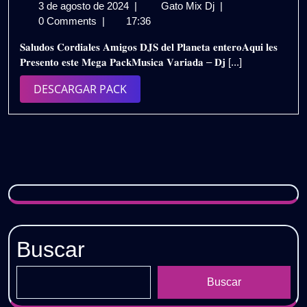
3
𝗠𝗨𝗦𝗜𝗖𝗔
3 de agosto de 2024
|
Gato Mix Dj
|
de
𝗩𝗔𝗥𝗜𝗔𝗗𝗔
0 Comments
|
17:36
agosto
𝗗𝗝
𝐒𝐚𝐥𝐮𝐝𝐨𝐬 𝐂𝐨𝐫𝐝𝐢𝐚𝐥𝐞𝐬 𝐀𝐦𝐢𝐠𝐨𝐬 𝐃𝐉𝐒 𝐝𝐞𝐥 𝐏𝐥𝐚𝐧𝐞𝐭𝐚 𝐞𝐧𝐭𝐞𝐫𝐨𝐀𝐪𝐮𝐢 𝐥𝐞𝐬
de
𝗙𝗢𝗥𝗖𝗘
𝐏𝐫𝐞𝐬𝐞𝐧𝐭𝐨 𝐞𝐬𝐭𝐞 𝐌𝐞𝐠𝐚 𝐏𝐚𝐜𝐤𝐌𝐮𝐬𝐢𝐜𝐚 𝐕𝐚𝐫𝐢𝐚𝐝𝐚 – 𝐃𝐣 [...]
2024
–
𝗣𝗔𝗖𝗞
DESCARGAR
DESCARGAR PACK
𝗝𝗨𝗟𝗜𝗢
PACK
𝟮𝟬𝟮𝟰
|
𝗚𝗥𝗔𝗧𝗜𝗦
Buscar
Buscar