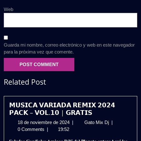
Web
Guarda mi nombre, correo electrónico y web en este navegador
para la próxima vez que comente.
Related Post
𝗠𝗨𝗦𝗜𝗖𝗔 𝗩𝗔𝗥𝗜𝗔𝗗𝗔 𝗥𝗘𝗠𝗜𝗫 𝟮𝟬𝟮𝟰
𝗣𝗔𝗖𝗞 – 𝗩𝗢𝗟.𝟭𝟬 | 𝗚𝗥𝗔𝗧𝗜𝗦
18
𝗠𝗨𝗦𝗜𝗖𝗔
18 de noviembre de 2024
|
Gato Mix Dj
|
de
𝗩𝗔𝗥𝗜𝗔𝗗𝗔
0 Comments
|
19:52
noviembre
𝗥𝗘𝗠𝗜𝗫