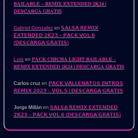
𝐁𝐀𝐈𝐋𝐀𝐁𝐋𝐄 – 𝐑𝐄𝐌𝐈𝐗 𝐄𝐗𝐓𝐄𝐍𝐃𝐄𝐃 𝟐𝐊𝟐𝟒 |
𝐃𝐄𝐒𝐂𝐀𝐑𝐆𝐀 𝐆𝐑𝐀𝐓𝐈𝐒
Gabriel Gonzalez
en
𝗦𝗔𝗟𝗦𝗔 𝗥𝗘𝗠𝗜𝗫
𝗘𝗫𝗧𝗘𝗡𝗗𝗘𝗗 𝟮𝗞𝟮𝟯 – 𝗣𝗔𝗖𝗞 𝗩𝗢𝗟.𝟲
(𝗗𝗘𝗦𝗖𝗔𝗥𝗚𝗔 𝗚𝗥𝗔𝗧𝗜𝗦)
Luis
en
𝐏𝐀𝐂𝐊 𝐂𝐇𝐈𝐂𝐇𝐀 𝐋𝐈𝐆𝐇𝐓 𝐁𝐀𝐈𝐋𝐀𝐁𝐋𝐄 –
𝐑𝐄𝐌𝐈𝐗 𝐄𝐗𝐓𝐄𝐍𝐃𝐄𝐃 𝟐𝐊𝟐𝟒 | 𝐃𝐄𝐒𝐂𝐀𝐑𝐆𝐀 𝐆𝐑𝐀𝐓𝐈𝐒
Carlos cruz
en
𝗣𝗔𝗖𝗞 𝗩𝗔𝗟𝗟𝗘𝗡𝗔𝗧𝗢𝗦 𝗜𝗡𝗧𝗥𝗢𝗦
𝗥𝗘𝗠𝗜𝗫 𝟮𝟬𝟮𝟯 – 𝗩𝗢𝗟.𝟱 | 𝗗𝗘𝗦𝗖𝗔𝗥𝗚𝗔 𝗚𝗥𝗔𝗧𝗜𝗦
Jorge Millán
en
𝗦𝗔𝗟𝗦𝗔 𝗥𝗘𝗠𝗜𝗫 𝗘𝗫𝗧𝗘𝗡𝗗𝗘𝗗
𝟮𝗞𝟮𝟯 – 𝗣𝗔𝗖𝗞 𝗩𝗢𝗟.𝟲 (𝗗𝗘𝗦𝗖𝗔𝗥𝗚𝗔 𝗚𝗥𝗔𝗧𝗜𝗦)