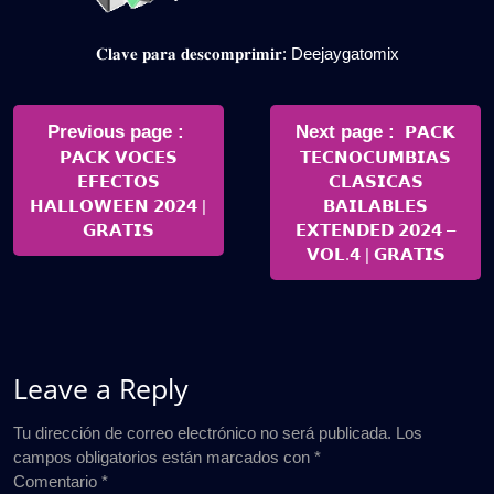
𝐂𝐥𝐚𝐯𝐞 𝐩𝐚𝐫𝐚 𝐝𝐞𝐬𝐜𝐨𝐦𝐩𝐫𝐢𝐦𝐢𝐫: Deejaygatomix
Navegación
de
Older
Newer
Previous page
Next page
𝗣𝗔𝗖𝗞
Posts
Posts
𝗣𝗔𝗖𝗞 𝗩𝗢𝗖𝗘𝗦
𝗧𝗘𝗖𝗡𝗢𝗖𝗨𝗠𝗕𝗜𝗔𝗦
entradas
𝗘𝗙𝗘𝗖𝗧𝗢𝗦
𝗖𝗟𝗔𝗦𝗜𝗖𝗔𝗦
𝗛𝗔𝗟𝗟𝗢𝗪𝗘𝗘𝗡 𝟮𝟬𝟮𝟰 |
𝗕𝗔𝗜𝗟𝗔𝗕𝗟𝗘𝗦
𝗚𝗥𝗔𝗧𝗜𝗦
𝗘𝗫𝗧𝗘𝗡𝗗𝗘𝗗 𝟮𝟬𝟮𝟰 –
𝗩𝗢𝗟.𝟰 | 𝗚𝗥𝗔𝗧𝗜𝗦
Leave a Reply
Tu dirección de correo electrónico no será publicada.
Los
campos obligatorios están marcados con
*
Comentario
*