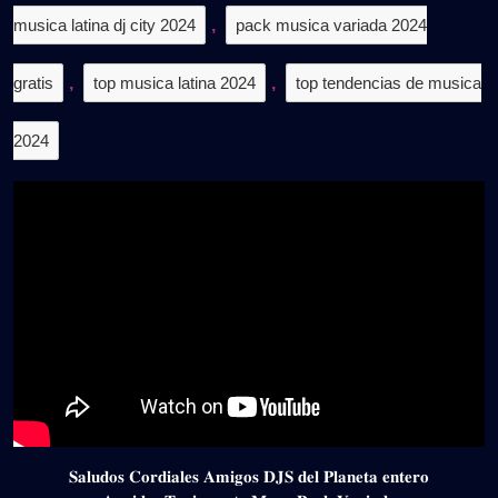
musica latina dj city 2024
,
pack musica variada 2024
gratis
,
top musica latina 2024
,
top tendencias de musica
2024
𝐒𝐚𝐥𝐮𝐝𝐨𝐬 𝐂𝐨𝐫𝐝𝐢𝐚𝐥𝐞𝐬 𝐀𝐦𝐢𝐠𝐨𝐬 𝐃𝐉𝐒 𝐝𝐞𝐥 𝐏𝐥𝐚𝐧𝐞𝐭𝐚 𝐞𝐧𝐭𝐞𝐫𝐨