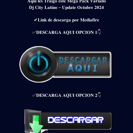
𝐀𝐪𝐮𝐢 𝐥𝐞𝐬 𝐓𝐫𝐚𝐢𝐠𝐨 𝐞𝐬𝐭𝐞 𝐌𝐞𝐠𝐚 𝐏𝐚𝐜𝐤 𝐕𝐚𝐫𝐢𝐚𝐝𝐨
𝐃𝐣 𝐂𝐢𝐭𝐲 𝐋𝐚𝐭𝐢𝐧𝐨 – 𝐔𝐩𝐝𝐚𝐭𝐞 𝐎𝐜𝐭𝐮𝐛𝐫𝐞 𝟐𝟎𝟐𝟒
✔𝐋𝐢𝐧𝐤 𝐝𝐞 𝐝𝐞𝐬𝐜𝐚𝐫𝐠𝐚 𝐩𝐨𝐫 𝐌𝐞𝐝𝐢𝐚𝐟𝐢𝐫𝐞
✅𝐃𝐄𝐒𝐂𝐀𝐑𝐆𝐀 𝐀𝐐𝐔𝐈 𝐎𝐏𝐂𝐈𝐎𝐍 𝟏👇
✅𝐃𝐄𝐒𝐂𝐀𝐑𝐆𝐀 𝐀𝐐𝐔𝐈 𝐎𝐏𝐂𝐈𝐎𝐍 𝟐👇