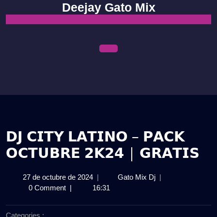
Skip
Deejay Gato Mix
to
content
Open
Menu
𝗗𝗝 𝗖𝗜𝗧𝗬 𝗟𝗔𝗧𝗜𝗡𝗢 – 𝗣𝗔𝗖𝗞
𝗢𝗖𝗧𝗨𝗕𝗥𝗘 𝟮𝗞𝟮𝟰 | 𝗚𝗥𝗔𝗧𝗜𝗦
27
𝗗𝗝
27 de octubre de 2024
|
Gato Mix Dj
|
de
𝗖𝗜𝗧𝗬
0 Comment
|
16:31
octubre
𝗟𝗔𝗧𝗜𝗡𝗢
de
–
Categories :