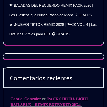
💖 BALADAS DEL RECUERDO REMIX PACK 2026 |
Los Clásicos que Nunca Pasan de Moda 🎶 GRATIS
🔥 ¡NUEVO! TIKTOK REMIX 2026 | PACK VOL. 4 | Los
Hits Más Virales para DJs 🎧 GRATIS
Comentarios recientes
Gabriel Gonzalez
en
𝐏𝐀𝐂𝐊 𝐂𝐇𝐈𝐂𝐇𝐀 𝐋𝐈𝐆𝐇𝐓
𝐁𝐀𝐈𝐋𝐀𝐁𝐋𝐄 – 𝐑𝐄𝐌𝐈𝐗 𝐄𝐗𝐓𝐄𝐍𝐃𝐄𝐃 𝟐𝐊𝟐𝟒 |