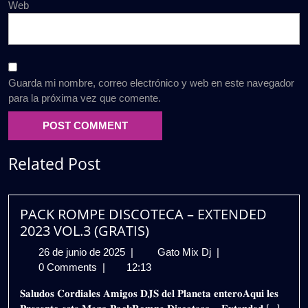
Web
Guarda mi nombre, correo electrónico y web en este navegador
para la próxima vez que comente.
Related Post
PACK ROMPE DISCOTECA – EXTENDED
2023 VOL.3 (GRATIS)
26
PACK
26 de junio de 2025
|
Gato Mix Dj
|
de
ROMPE
0 Comments
|
12:13
junio
DISCOTECA
𝐒𝐚𝐥𝐮𝐝𝐨𝐬 𝐂𝐨𝐫𝐝𝐢𝐚𝐥𝐞𝐬 𝐀𝐦𝐢𝐠𝐨𝐬 𝐃𝐉𝐒 𝐝𝐞𝐥 𝐏𝐥𝐚𝐧𝐞𝐭𝐚 𝐞𝐧𝐭𝐞𝐫𝐨𝐀𝐪𝐮𝐢 𝐥𝐞𝐬
de
–