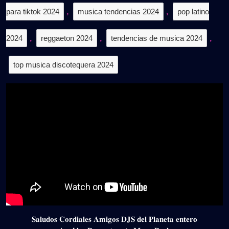
para tiktok 2024
,
musica tendencias 2024
,
pop latino
2024
,
reggaeton 2024
,
tendencias de musica 2024
,
top musica discotequera 2024
𝐒𝐚𝐥𝐮𝐝𝐨𝐬 𝐂𝐨𝐫𝐝𝐢𝐚𝐥𝐞𝐬 𝐀𝐦𝐢𝐠𝐨𝐬 𝐃𝐉𝐒 𝐝𝐞𝐥 𝐏𝐥𝐚𝐧𝐞𝐭𝐚 𝐞𝐧𝐭𝐞𝐫𝐨