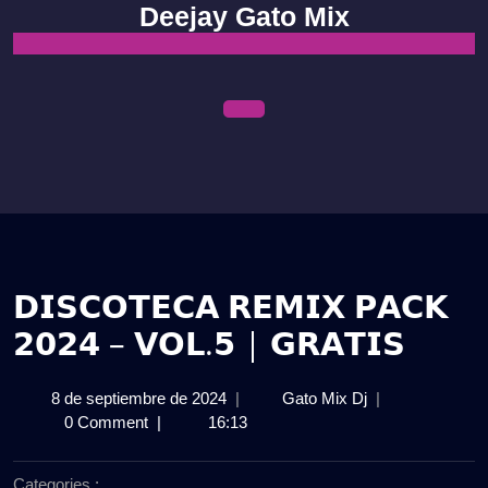
Skip
Deejay Gato Mix
to
content
Open
Menu
𝗗𝗜𝗦𝗖𝗢𝗧𝗘𝗖𝗔 𝗥𝗘𝗠𝗜𝗫 𝗣𝗔𝗖𝗞
𝟮𝟬𝟮𝟰 – 𝗩𝗢𝗟.𝟱 | 𝗚𝗥𝗔𝗧𝗜𝗦
8
𝗗𝗜𝗦𝗖𝗢𝗧𝗘𝗖𝗔
8 de septiembre de 2024
|
Gato Mix Dj
|
de
𝗥𝗘𝗠𝗜𝗫
0 Comment
|
16:13
septiembre
𝗣𝗔𝗖𝗞
de
𝟮𝟬𝟮𝟰
Categories :