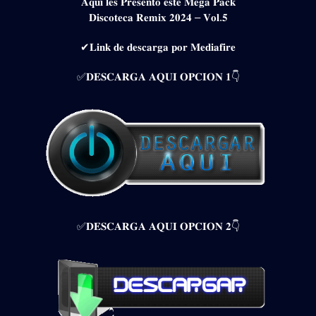
𝐀𝐪𝐮𝐢́ 𝐥𝐞𝐬 𝐏𝐫𝐞𝐬𝐞𝐧𝐭𝐨 𝐞𝐬𝐭𝐞 𝐌𝐞𝐠𝐚 𝐏𝐚𝐜𝐤
𝐃𝐢𝐬𝐜𝐨𝐭𝐞𝐜𝐚 𝐑𝐞𝐦𝐢𝐱 𝟐𝟎𝟐𝟒 – 𝐕𝐨𝐥.𝟓
✔𝐋𝐢𝐧𝐤 𝐝𝐞 𝐝𝐞𝐬𝐜𝐚𝐫𝐠𝐚 𝐩𝐨𝐫 𝐌𝐞𝐝𝐢𝐚𝐟𝐢𝐫𝐞
✅𝐃𝐄𝐒𝐂𝐀𝐑𝐆𝐀 𝐀𝐐𝐔𝐈 𝐎𝐏𝐂𝐈𝐎𝐍 𝟏👇
✅𝐃𝐄𝐒𝐂𝐀𝐑𝐆𝐀 𝐀𝐐𝐔𝐈 𝐎𝐏𝐂𝐈𝐎𝐍 𝟐👇