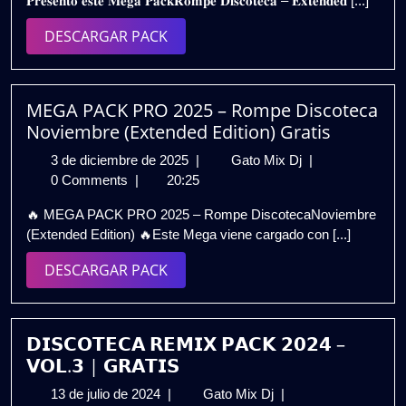
𝐏𝐫𝐞𝐬𝐞𝐧𝐭𝐨 𝐞𝐬𝐭𝐞 𝐌𝐞𝐠𝐚 𝐏𝐚𝐜𝐤𝐑𝐨𝐦𝐩𝐞 𝐃𝐢𝐬𝐜𝐨𝐭𝐞𝐜𝐚 – 𝐄𝐱𝐭𝐞𝐧𝐝𝐞𝐝 [...]
2025
EXTENDED
2023
DESCARGAR
DESCARGAR PACK
VOL.3
PACK
(GRATIS)
MEGA PACK PRO 2025 – Rompe Discoteca
Noviembre (Extended Edition) Gratis
3
MEGA
3 de diciembre de 2025
|
Gato Mix Dj
|
de
PACK
0 Comments
|
20:25
diciembre
PRO
🔥 MEGA PACK PRO 2025 – Rompe DiscotecaNoviembre
de
2025
(Extended Edition) 🔥Este Mega viene cargado con [...]
2025
–
Rompe
DESCARGAR
DESCARGAR PACK
Discoteca
PACK
Noviembre
(Extended
Edition)
𝗗𝗜𝗦𝗖𝗢𝗧𝗘𝗖𝗔 𝗥𝗘𝗠𝗜𝗫 𝗣𝗔𝗖𝗞 𝟮𝟬𝟮𝟰 –
Gratis
𝗩𝗢𝗟.𝟯 | 𝗚𝗥𝗔𝗧𝗜𝗦
13
𝗗𝗜𝗦𝗖𝗢𝗧𝗘𝗖𝗔
13 de julio de 2024
|
Gato Mix Dj
|