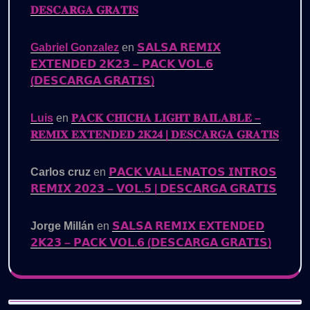
𝐃𝐄𝐒𝐂𝐀𝐑𝐆𝐀 𝐆𝐑𝐀𝐓𝐈𝐒
Gabriel Gonzalez
en
𝗦𝗔𝗟𝗦𝗔 𝗥𝗘𝗠𝗜𝗫
𝗘𝗫𝗧𝗘𝗡𝗗𝗘𝗗 𝟮𝗞𝟮𝟯 – 𝗣𝗔𝗖𝗞 𝗩𝗢𝗟.𝟲
(𝗗𝗘𝗦𝗖𝗔𝗥𝗚𝗔 𝗚𝗥𝗔𝗧𝗜𝗦)
Luis
en
𝐏𝐀𝐂𝐊 𝐂𝐇𝐈𝐂𝐇𝐀 𝐋𝐈𝐆𝐇𝐓 𝐁𝐀𝐈𝐋𝐀𝐁𝐋𝐄 –
𝐑𝐄𝐌𝐈𝐗 𝐄𝐗𝐓𝐄𝐍𝐃𝐄𝐃 𝟐𝐊𝟐𝟒 | 𝐃𝐄𝐒𝐂𝐀𝐑𝐆𝐀 𝐆𝐑𝐀𝐓𝐈𝐒
Carlos cruz
en
𝗣𝗔𝗖𝗞 𝗩𝗔𝗟𝗟𝗘𝗡𝗔𝗧𝗢𝗦 𝗜𝗡𝗧𝗥𝗢𝗦
𝗥𝗘𝗠𝗜𝗫 𝟮𝟬𝟮𝟯 – 𝗩𝗢𝗟.𝟱 | 𝗗𝗘𝗦𝗖𝗔𝗥𝗚𝗔 𝗚𝗥𝗔𝗧𝗜𝗦
Jorge Millán
en
𝗦𝗔𝗟𝗦𝗔 𝗥𝗘𝗠𝗜𝗫 𝗘𝗫𝗧𝗘𝗡𝗗𝗘𝗗
𝟮𝗞𝟮𝟯 – 𝗣𝗔𝗖𝗞 𝗩𝗢𝗟.𝟲 (𝗗𝗘𝗦𝗖𝗔𝗥𝗚𝗔 𝗚𝗥𝗔𝗧𝗜𝗦)