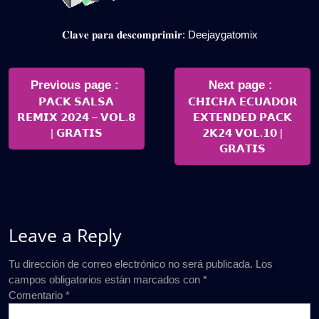
𝐂𝐥𝐚𝐯𝐞 𝐩𝐚𝐫𝐚 𝐝𝐞𝐬𝐜𝐨𝐦𝐩𝐫𝐢𝐦𝐢𝐫: Deejaygatomix
Navegación
de
Older
Newer
Previous page
Next page
Posts
Posts
𝗣𝗔𝗖𝗞 𝗦𝗔𝗟𝗦𝗔
𝗖𝗛𝗜𝗖𝗛𝗔 𝗘𝗖𝗨𝗔𝗗𝗢𝗥
entradas
𝗥𝗘𝗠𝗜𝗫 𝟮𝟬𝟮𝟰 – 𝗩𝗢𝗟.𝟴
𝗘𝗫𝗧𝗘𝗡𝗗𝗘𝗗 𝗣𝗔𝗖𝗞
| 𝗚𝗥𝗔𝗧𝗜𝗦
𝟮𝗞𝟮𝟰 𝗩𝗢𝗟.𝟭𝟬 |
𝗚𝗥𝗔𝗧𝗜𝗦
Leave a Reply
Tu dirección de correo electrónico no será publicada.
Los
campos obligatorios están marcados con
*
Comentario
*