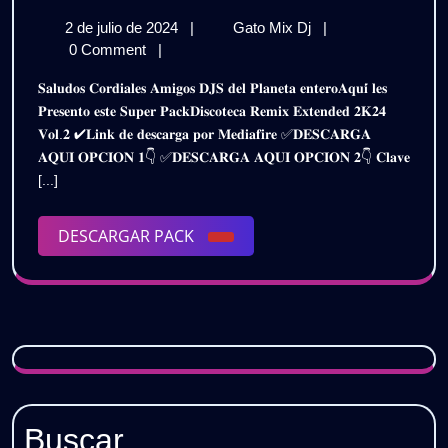
𝗣𝗔𝗖𝗞
2
𝗗𝗜𝗦𝗖𝗢𝗧𝗘𝗖𝗔
2 de julio de 2024
|
Gato Mix Dj
|
𝗥𝗘𝗠𝗜𝗫
de
𝗣𝗔𝗖𝗞
0 Comment
|
𝗘𝗫𝗧𝗘𝗡𝗗𝗘𝗗
julio
𝗥𝗘𝗠𝗜𝗫
𝐒𝐚𝐥𝐮𝐝𝐨𝐬 𝐂𝐨𝐫𝐝𝐢𝐚𝐥𝐞𝐬 𝐀𝐦𝐢𝐠𝐨𝐬 𝐃𝐉𝐒 𝐝𝐞𝐥 𝐏𝐥𝐚𝐧𝐞𝐭𝐚 𝐞𝐧𝐭𝐞𝐫𝐨𝐀𝐪𝐮𝐢́ 𝐥𝐞𝐬
de
𝗘𝗫𝗧𝗘𝗡𝗗𝗘𝗗
𝟮𝟬𝟮𝟰
𝐏𝐫𝐞𝐬𝐞𝐧𝐭𝐨 𝐞𝐬𝐭𝐞 𝐒𝐮𝐩𝐞𝐫 𝐏𝐚𝐜𝐤𝐃𝐢𝐬𝐜𝐨𝐭𝐞𝐜𝐚 𝐑𝐞𝐦𝐢𝐱 𝐄𝐱𝐭𝐞𝐧𝐝𝐞𝐝 𝟐𝐊𝟐𝟒
2024
𝟮𝟬𝟮𝟰
𝐕𝐨𝐥.𝟐 ✔𝐋𝐢𝐧𝐤 𝐝𝐞 𝐝𝐞𝐬𝐜𝐚𝐫𝐠𝐚 𝐩𝐨𝐫 𝐌𝐞𝐝𝐢𝐚𝐟𝐢𝐫𝐞 ✅𝐃𝐄𝐒𝐂𝐀𝐑𝐆𝐀
–
–
𝐀𝐐𝐔𝐈 𝐎𝐏𝐂𝐈𝐎𝐍 𝟏👇 ✅𝐃𝐄𝐒𝐂𝐀𝐑𝐆𝐀 𝐀𝐐𝐔𝐈 𝐎𝐏𝐂𝐈𝐎𝐍 𝟐👇 𝐂𝐥𝐚𝐯𝐞
𝗩𝗢𝗟.𝟮
𝗩𝗢𝗟.𝟮
[...]
|
𝗚𝗥𝗔𝗧𝗜𝗦
|
DESCARGAR
DESCARGAR PACK
𝗚𝗥𝗔𝗧𝗜𝗦
PACK
Buscar