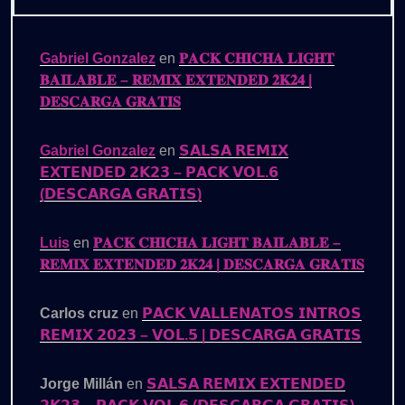
Gabriel Gonzalez
en
𝐏𝐀𝐂𝐊 𝐂𝐇𝐈𝐂𝐇𝐀 𝐋𝐈𝐆𝐇𝐓
𝐁𝐀𝐈𝐋𝐀𝐁𝐋𝐄 – 𝐑𝐄𝐌𝐈𝐗 𝐄𝐗𝐓𝐄𝐍𝐃𝐄𝐃 𝟐𝐊𝟐𝟒 |
𝐃𝐄𝐒𝐂𝐀𝐑𝐆𝐀 𝐆𝐑𝐀𝐓𝐈𝐒
Gabriel Gonzalez
en
𝗦𝗔𝗟𝗦𝗔 𝗥𝗘𝗠𝗜𝗫
𝗘𝗫𝗧𝗘𝗡𝗗𝗘𝗗 𝟮𝗞𝟮𝟯 – 𝗣𝗔𝗖𝗞 𝗩𝗢𝗟.𝟲
(𝗗𝗘𝗦𝗖𝗔𝗥𝗚𝗔 𝗚𝗥𝗔𝗧𝗜𝗦)
Luis
en
𝐏𝐀𝐂𝐊 𝐂𝐇𝐈𝐂𝐇𝐀 𝐋𝐈𝐆𝐇𝐓 𝐁𝐀𝐈𝐋𝐀𝐁𝐋𝐄 –
𝐑𝐄𝐌𝐈𝐗 𝐄𝐗𝐓𝐄𝐍𝐃𝐄𝐃 𝟐𝐊𝟐𝟒 | 𝐃𝐄𝐒𝐂𝐀𝐑𝐆𝐀 𝐆𝐑𝐀𝐓𝐈𝐒
Carlos cruz
en
𝗣𝗔𝗖𝗞 𝗩𝗔𝗟𝗟𝗘𝗡𝗔𝗧𝗢𝗦 𝗜𝗡𝗧𝗥𝗢𝗦
𝗥𝗘𝗠𝗜𝗫 𝟮𝟬𝟮𝟯 – 𝗩𝗢𝗟.𝟱 | 𝗗𝗘𝗦𝗖𝗔𝗥𝗚𝗔 𝗚𝗥𝗔𝗧𝗜𝗦
Jorge Millán
en
𝗦𝗔𝗟𝗦𝗔 𝗥𝗘𝗠𝗜𝗫 𝗘𝗫𝗧𝗘𝗡𝗗𝗘𝗗