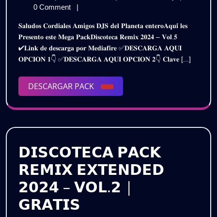
𝗣𝗔𝗖𝗞
de
𝗥𝗘𝗠𝗜𝗫
0 Comment
|
𝟮𝟬𝟮𝟰
septiembre
𝗣𝗔𝗖𝗞
𝐒𝐚𝐥𝐮𝐝𝐨𝐬 𝐂𝐨𝐫𝐝𝐢𝐚𝐥𝐞𝐬 𝐀𝐦𝐢𝐠𝐨𝐬 𝐃𝐉𝐒 𝐝𝐞𝐥 𝐏𝐥𝐚𝐧𝐞𝐭𝐚 𝐞𝐧𝐭𝐞𝐫𝐨𝐀𝐪𝐮𝐢́ 𝐥𝐞𝐬
de
𝟮𝟬𝟮𝟰
–
𝐏𝐫𝐞𝐬𝐞𝐧𝐭𝐨 𝐞𝐬𝐭𝐞 𝐌𝐞𝐠𝐚 𝐏𝐚𝐜𝐤𝐃𝐢𝐬𝐜𝐨𝐭𝐞𝐜𝐚 𝐑𝐞𝐦𝐢𝐱 𝟐𝟎𝟐𝟒 – 𝐕𝐨𝐥.𝟓
2024
–
✔𝐋𝐢𝐧𝐤 𝐝𝐞 𝐝𝐞𝐬𝐜𝐚𝐫𝐠𝐚 𝐩𝐨𝐫 𝐌𝐞𝐝𝐢𝐚𝐟𝐢𝐫𝐞 ✅𝐃𝐄𝐒𝐂𝐀𝐑𝐆𝐀 𝐀𝐐𝐔𝐈
𝗩𝗢𝗟.𝟱
𝗩𝗢𝗟.𝟱
𝐎𝐏𝐂𝐈𝐎𝐍 𝟏👇 ✅𝐃𝐄𝐒𝐂𝐀𝐑𝐆𝐀 𝐀𝐐𝐔𝐈 𝐎𝐏𝐂𝐈𝐎𝐍 𝟐👇 𝐂𝐥𝐚𝐯𝐞 [...]
|
|
𝗚𝗥𝗔𝗧𝗜𝗦
DESCARGAR
DESCARGAR PACK
𝗚𝗥𝗔𝗧𝗜𝗦
PACK
𝗗𝗜𝗦𝗖𝗢𝗧𝗘𝗖𝗔 𝗣𝗔𝗖𝗞
𝗥𝗘𝗠𝗜𝗫 𝗘𝗫𝗧𝗘𝗡𝗗𝗘𝗗
𝟮𝟬𝟮𝟰 – 𝗩𝗢𝗟.𝟮 |
𝗗𝗜𝗦𝗖𝗢𝗧𝗘𝗖𝗔
𝗚𝗥𝗔𝗧𝗜𝗦