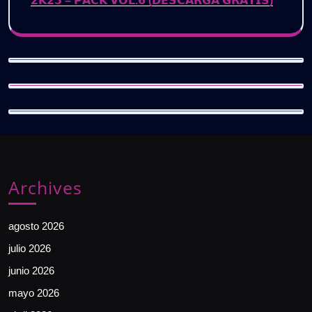
𝟮𝗞𝟮𝟯 – 𝗣𝗔𝗖𝗞 𝗩𝗢𝗟.𝟲 (𝗗𝗘𝗦𝗖𝗔𝗥𝗚𝗔 𝗚𝗥𝗔𝗧𝗜𝗦)
Archives
agosto 2026
julio 2026
junio 2026
mayo 2026