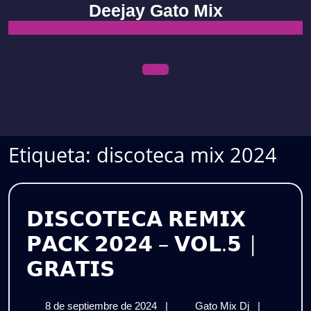
Skip
Deejay Gato Mix
to
content
Open
Menu
Etiqueta:
discoteca mix 2024
𝗗𝗜𝗦𝗖𝗢𝗧𝗘𝗖𝗔 𝗥𝗘𝗠𝗜𝗫
𝗣𝗔𝗖𝗞 𝟮𝟬𝟮𝟰 – 𝗩𝗢𝗟.𝟱 |
𝗗𝗜𝗦𝗖𝗢𝗧𝗘𝗖𝗔
𝗚𝗥𝗔𝗧𝗜𝗦
𝗥𝗘𝗠𝗜𝗫
8
𝗗𝗜𝗦𝗖𝗢𝗧𝗘
8 de septiembre de 2024
|
Gato Mix Dj
|