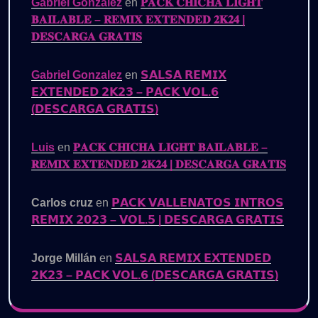
Gabriel Gonzalez
en
𝐏𝐀𝐂𝐊 𝐂𝐇𝐈𝐂𝐇𝐀 𝐋𝐈𝐆𝐇𝐓
𝐁𝐀𝐈𝐋𝐀𝐁𝐋𝐄 – 𝐑𝐄𝐌𝐈𝐗 𝐄𝐗𝐓𝐄𝐍𝐃𝐄𝐃 𝟐𝐊𝟐𝟒 |
𝐃𝐄𝐒𝐂𝐀𝐑𝐆𝐀 𝐆𝐑𝐀𝐓𝐈𝐒
Gabriel Gonzalez
en
𝗦𝗔𝗟𝗦𝗔 𝗥𝗘𝗠𝗜𝗫
𝗘𝗫𝗧𝗘𝗡𝗗𝗘𝗗 𝟮𝗞𝟮𝟯 – 𝗣𝗔𝗖𝗞 𝗩𝗢𝗟.𝟲
(𝗗𝗘𝗦𝗖𝗔𝗥𝗚𝗔 𝗚𝗥𝗔𝗧𝗜𝗦)
Luis
en
𝐏𝐀𝐂𝐊 𝐂𝐇𝐈𝐂𝐇𝐀 𝐋𝐈𝐆𝐇𝐓 𝐁𝐀𝐈𝐋𝐀𝐁𝐋𝐄 –
𝐑𝐄𝐌𝐈𝐗 𝐄𝐗𝐓𝐄𝐍𝐃𝐄𝐃 𝟐𝐊𝟐𝟒 | 𝐃𝐄𝐒𝐂𝐀𝐑𝐆𝐀 𝐆𝐑𝐀𝐓𝐈𝐒
Carlos cruz
en
𝗣𝗔𝗖𝗞 𝗩𝗔𝗟𝗟𝗘𝗡𝗔𝗧𝗢𝗦 𝗜𝗡𝗧𝗥𝗢𝗦
𝗥𝗘𝗠𝗜𝗫 𝟮𝟬𝟮𝟯 – 𝗩𝗢𝗟.𝟱 | 𝗗𝗘𝗦𝗖𝗔𝗥𝗚𝗔 𝗚𝗥𝗔𝗧𝗜𝗦
Jorge Millán
en
𝗦𝗔𝗟𝗦𝗔 𝗥𝗘𝗠𝗜𝗫 𝗘𝗫𝗧𝗘𝗡𝗗𝗘𝗗
𝟮𝗞𝟮𝟯 – 𝗣𝗔𝗖𝗞 𝗩𝗢𝗟.𝟲 (𝗗𝗘𝗦𝗖𝗔𝗥𝗚𝗔 𝗚𝗥𝗔𝗧𝗜𝗦)