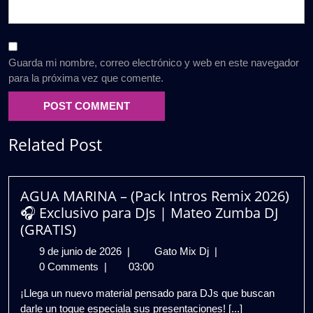
Guarda mi nombre, correo electrónico y web en este navegador
para la próxima vez que comente.
Related Post
AGUA MARINA – (Pack Intros Remix 2026)
🎧 Exclusivo para DJs | Mateo Zumba DJ
(GRATIS)
9
AGUA
9 de junio de 2026
|
Gato Mix Dj
|
de
MARINA
0 Comments
|
03:00
junio
–
¡Llega un nuevo material pensado para DJs que buscan
de
(Pack
darle un toque especiala sus presentaciones! [...]
2026
Intros