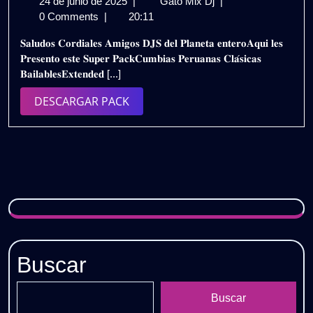
24
CUMBIAS
24 de junio de 2025
|
Gato Mix Dj
|
de
PERUANAS
0 Comments
|
20:11
junio
CLASICAS
𝐒𝐚𝐥𝐮𝐝𝐨𝐬 𝐂𝐨𝐫𝐝𝐢𝐚𝐥𝐞𝐬 𝐀𝐦𝐢𝐠𝐨𝐬 𝐃𝐉𝐒 𝐝𝐞𝐥 𝐏𝐥𝐚𝐧𝐞𝐭𝐚 𝐞𝐧𝐭𝐞𝐫𝐨𝐀𝐪𝐮𝐢 𝐥𝐞𝐬
de
EXTENDED
𝐏𝐫𝐞𝐬𝐞𝐧𝐭𝐨 𝐞𝐬𝐭𝐞 𝐒𝐮𝐩𝐞𝐫 𝐏𝐚𝐜𝐤𝐂𝐮𝐦𝐛𝐢𝐚𝐬 𝐏𝐞𝐫𝐮𝐚𝐧𝐚𝐬 𝐂𝐥𝐚́𝐬𝐢𝐜𝐚𝐬
2025
2K25
𝐁𝐚𝐢𝐥𝐚𝐛𝐥𝐞𝐬𝐄𝐱𝐭𝐞𝐧𝐝𝐞𝐝 [...]
–
PACK
DESCARGAR
DESCARGAR PACK
VOL.1
PACK
|
GRATIS
Buscar
Buscar