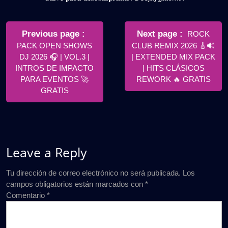
Navegación
de
Older
Newer
Previous page
Next page
ROCK
Posts
Posts
PACK OPEN SHOWS
CLUB REMIX 2026 🎸🔊
entradas
DJ 2026 🎧 | VOL.3 |
| EXTENDED MIX PACK
INTROS DE IMPACTO
| HITS CLÁSICOS
PARA EVENTOS 🚀
REWORK 🔥 GRATIS
GRATIS
Leave a Reply
Tu dirección de correo electrónico no será publicada.
Los
campos obligatorios están marcados con
*
Comentario
*