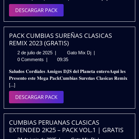
Remix
DESCARGAR
DESCARGAR PACK
2026)
PACK
🎧
Exclusivo
para
PACK CUMBIAS SUREÑAS CLASICAS
DJs
REMIX 2023 (GRATIS)
|
2
PACK
2 de julio de 2025
|
Gato Mix Dj
|
Mateo
de
CUMBIAS
0 Comments
|
09:35
Zumba
julio
SUREÑAS
DJ
𝐒𝐚𝐥𝐮𝐝𝐨𝐬 𝐂𝐨𝐫𝐝𝐢𝐚𝐥𝐞𝐬 𝐀𝐦𝐢𝐠𝐨𝐬 𝐃𝐉𝐒 𝐝𝐞𝐥 𝐏𝐥𝐚𝐧𝐞𝐭𝐚 𝐞𝐧𝐭𝐞𝐫𝐨𝐀𝐪𝐮𝐢 𝐥𝐞𝐬
de
CLASICAS
(GRATIS)
𝐏𝐫𝐞𝐬𝐞𝐧𝐭𝐨 𝐞𝐬𝐭𝐞 𝐌𝐞𝐠𝐚 𝐏𝐚𝐜𝐤𝐂𝐮𝐦𝐛𝐢𝐚𝐬 𝐒𝐮𝐫𝐞𝐧̃𝐚𝐬 𝐂𝐥𝐚𝐬𝐢𝐜𝐚𝐬 𝐑𝐞𝐦𝐢𝐱
2025
REMIX
[...]
2023
(GRATIS)
DESCARGAR
DESCARGAR PACK
PACK
CUMBIAS PERUANAS CLASICAS
EXTENDED 2K25 – PACK VOL.1 | GRATIS