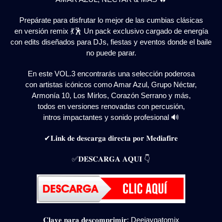
Prepárate para disfrutar lo mejor de las cumbias clásicas
en versión remix 💃🕺 Un pack exclusivo cargado de energía
con edits diseñados para DJs, fiestas y eventos donde el baile
no puede parar.
En este VOL.3 encontrarás una selección poderosa
con artistas icónicos como Amar Azul, Grupo Néctar,
Armonía 10, Los Mirlos, Corazón Serrano y más,
todos en versiones renovadas con percusión,
intros impactantes y sonido profesional 🔊
✔𝐋𝐢𝐧𝐤 𝐝𝐞 𝐝𝐞𝐬𝐜𝐚𝐫𝐠𝐚 𝐝𝐢𝐫𝐞𝐜𝐭𝐚 𝐩𝐨𝐫 𝐌𝐞𝐝𝐢𝐚𝐟𝐢𝐫𝐞
✅𝐃𝐄𝐒𝐂𝐀𝐑𝐆𝐀 𝐀𝐐𝐔𝐈 👇
𝐂𝐥𝐚𝐯𝐞 𝐩𝐚𝐫𝐚 𝐝𝐞𝐬𝐜𝐨𝐦𝐩𝐫𝐢𝐦𝐢𝐫: Deejaygatomix