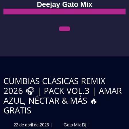
Skip
Deejay Gato Mix
to
content
Open
Menu
CUMBIAS CLASICAS REMIX
2026 🎧 | PACK VOL.3 | AMAR
AZUL, NÉCTAR & MÁS 🔥
GRATIS
22
CUMBIAS
22 de abril de 2026
|
Gato Mix Dj
|