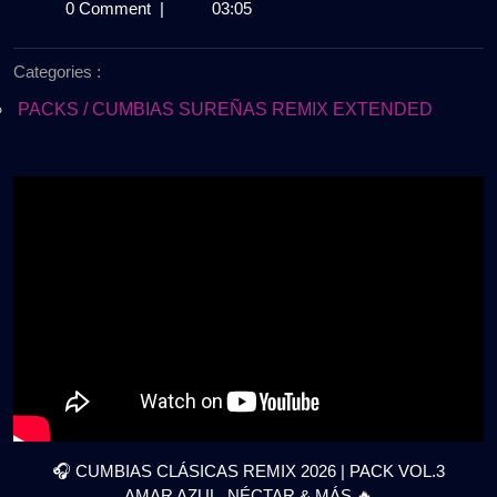
de
CLASICAS
0 Comment
|
03:05
abril
REMIX
de
2026
Categories :
2026
🎧
|
PACKS / CUMBIAS SUREÑAS REMIX EXTENDED
PACK
VOL.3
|
AMAR
AZUL,
NÉCTAR
&
MÁS
🔥
GRATIS
🎧 CUMBIAS CLÁSICAS REMIX 2026 | PACK VOL.3
AMAR AZUL, NÉCTAR & MÁS 🔥