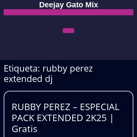
Skip
Deejay Gato Mix
to
content
Open
Menu
Etiqueta:
rubby perez
extended dj
RUBBY PEREZ – ESPECIAL
PACK EXTENDED 2K25 |
RUBBY
Gratis