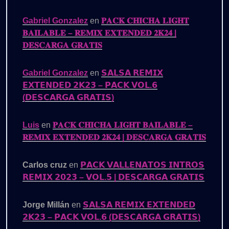
Gabriel Gonzalez
en
𝐏𝐀𝐂𝐊 𝐂𝐇𝐈𝐂𝐇𝐀 𝐋𝐈𝐆𝐇𝐓
𝐁𝐀𝐈𝐋𝐀𝐁𝐋𝐄 – 𝐑𝐄𝐌𝐈𝐗 𝐄𝐗𝐓𝐄𝐍𝐃𝐄𝐃 𝟐𝐊𝟐𝟒 |
𝐃𝐄𝐒𝐂𝐀𝐑𝐆𝐀 𝐆𝐑𝐀𝐓𝐈𝐒
Gabriel Gonzalez
en
𝗦𝗔𝗟𝗦𝗔 𝗥𝗘𝗠𝗜𝗫
𝗘𝗫𝗧𝗘𝗡𝗗𝗘𝗗 𝟮𝗞𝟮𝟯 – 𝗣𝗔𝗖𝗞 𝗩𝗢𝗟.𝟲
(𝗗𝗘𝗦𝗖𝗔𝗥𝗚𝗔 𝗚𝗥𝗔𝗧𝗜𝗦)
Luis
en
𝐏𝐀𝐂𝐊 𝐂𝐇𝐈𝐂𝐇𝐀 𝐋𝐈𝐆𝐇𝐓 𝐁𝐀𝐈𝐋𝐀𝐁𝐋𝐄 –
𝐑𝐄𝐌𝐈𝐗 𝐄𝐗𝐓𝐄𝐍𝐃𝐄𝐃 𝟐𝐊𝟐𝟒 | 𝐃𝐄𝐒𝐂𝐀𝐑𝐆𝐀 𝐆𝐑𝐀𝐓𝐈𝐒
Carlos cruz
en
𝗣𝗔𝗖𝗞 𝗩𝗔𝗟𝗟𝗘𝗡𝗔𝗧𝗢𝗦 𝗜𝗡𝗧𝗥𝗢𝗦
𝗥𝗘𝗠𝗜𝗫 𝟮𝟬𝟮𝟯 – 𝗩𝗢𝗟.𝟱 | 𝗗𝗘𝗦𝗖𝗔𝗥𝗚𝗔 𝗚𝗥𝗔𝗧𝗜𝗦
Jorge Millán
en
𝗦𝗔𝗟𝗦𝗔 𝗥𝗘𝗠𝗜𝗫 𝗘𝗫𝗧𝗘𝗡𝗗𝗘𝗗
𝟮𝗞𝟮𝟯 – 𝗣𝗔𝗖𝗞 𝗩𝗢𝗟.𝟲 (𝗗𝗘𝗦𝗖𝗔𝗥𝗚𝗔 𝗚𝗥𝗔𝗧𝗜𝗦)