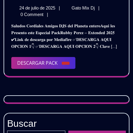
PEREZ
24
RUBBY
24 de julio de 2025
|
Gato Mix Dj
|
–
de
PEREZ
0 Comment
|
ESPECIAL
julio
–
𝐒𝐚𝐥𝐮𝐝𝐨𝐬 𝐂𝐨𝐫𝐝𝐢𝐚𝐥𝐞𝐬 𝐀𝐦𝐢𝐠𝐨𝐬 𝐃𝐉𝐒 𝐝𝐞𝐥 𝐏𝐥𝐚𝐧𝐞𝐭𝐚 𝐞𝐧𝐭𝐞𝐫𝐨𝐀𝐪𝐮𝐢 𝐥𝐞𝐬
de
ESPECIAL
PACK
𝐏𝐫𝐞𝐬𝐞𝐧𝐭𝐨 𝐞𝐬𝐭𝐞 𝐄𝐬𝐩𝐞𝐜𝐢𝐚𝐥 𝐏𝐚𝐜𝐤𝐑𝐮𝐛𝐛𝐲 𝐏𝐞𝐫𝐞𝐳 – 𝐄𝐱𝐭𝐞𝐧𝐝𝐞𝐝 𝟐𝟎𝟐𝟓
2025
PACK
✔𝐋𝐢𝐧𝐤 𝐝𝐞 𝐝𝐞𝐬𝐜𝐚𝐫𝐠𝐚 𝐩𝐨𝐫 𝐌𝐞𝐝𝐢𝐚𝐟𝐢𝐫𝐞 ✅𝐃𝐄𝐒𝐂𝐀𝐑𝐆𝐀 𝐀𝐐𝐔𝐈
EXTENDED
EXTENDED
𝐎𝐏𝐂𝐈𝐎𝐍 𝟏👇 ✅𝐃𝐄𝐒𝐂𝐀𝐑𝐆𝐀 𝐀𝐐𝐔𝐈 𝐎𝐏𝐂𝐈𝐎𝐍 𝟐👇 𝐂𝐥𝐚𝐯𝐞 [...]
2K25
2K25
|
Gratis
DESCARGAR
DESCARGAR PACK
|
PACK
Gratis
Buscar