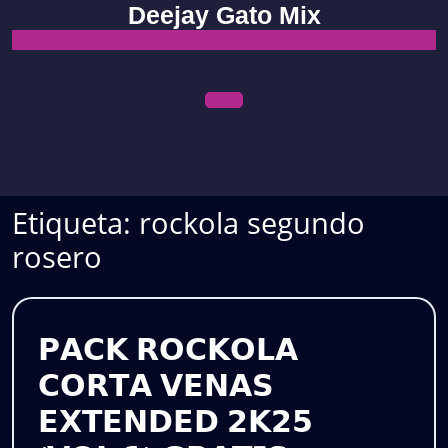
Skip
Deejay Gato Mix
to
content
Open
Menu
Etiqueta:
rockola segundo
rosero
𝗣𝗔𝗖𝗞 𝗥𝗢𝗖𝗞𝗢𝗟𝗔
𝗖𝗢𝗥𝗧𝗔 𝗩𝗘𝗡𝗔𝗦
𝗘𝗫𝗧𝗘𝗡𝗗𝗘𝗗 𝟮𝗞𝟮𝟱