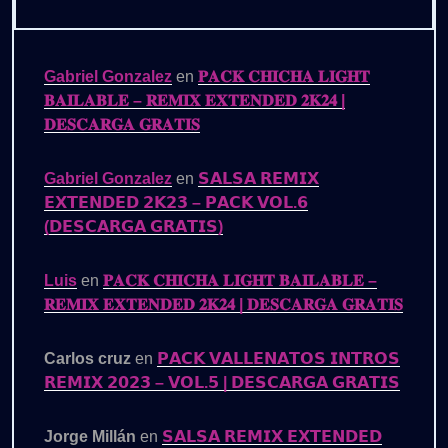
Gabriel Gonzalez
en
𝐏𝐀𝐂𝐊 𝐂𝐇𝐈𝐂𝐇𝐀 𝐋𝐈𝐆𝐇𝐓
𝐁𝐀𝐈𝐋𝐀𝐁𝐋𝐄 – 𝐑𝐄𝐌𝐈𝐗 𝐄𝐗𝐓𝐄𝐍𝐃𝐄𝐃 𝟐𝐊𝟐𝟒 |
𝐃𝐄𝐒𝐂𝐀𝐑𝐆𝐀 𝐆𝐑𝐀𝐓𝐈𝐒
Gabriel Gonzalez
en
𝗦𝗔𝗟𝗦𝗔 𝗥𝗘𝗠𝗜𝗫
𝗘𝗫𝗧𝗘𝗡𝗗𝗘𝗗 𝟮𝗞𝟮𝟯 – 𝗣𝗔𝗖𝗞 𝗩𝗢𝗟.𝟲
(𝗗𝗘𝗦𝗖𝗔𝗥𝗚𝗔 𝗚𝗥𝗔𝗧𝗜𝗦)
Luis
en
𝐏𝐀𝐂𝐊 𝐂𝐇𝐈𝐂𝐇𝐀 𝐋𝐈𝐆𝐇𝐓 𝐁𝐀𝐈𝐋𝐀𝐁𝐋𝐄 –
𝐑𝐄𝐌𝐈𝐗 𝐄𝐗𝐓𝐄𝐍𝐃𝐄𝐃 𝟐𝐊𝟐𝟒 | 𝐃𝐄𝐒𝐂𝐀𝐑𝐆𝐀 𝐆𝐑𝐀𝐓𝐈𝐒
Carlos cruz
en
𝗣𝗔𝗖𝗞 𝗩𝗔𝗟𝗟𝗘𝗡𝗔𝗧𝗢𝗦 𝗜𝗡𝗧𝗥𝗢𝗦
𝗥𝗘𝗠𝗜𝗫 𝟮𝟬𝟮𝟯 – 𝗩𝗢𝗟.𝟱 | 𝗗𝗘𝗦𝗖𝗔𝗥𝗚𝗔 𝗚𝗥𝗔𝗧𝗜𝗦
Jorge Millán
en
𝗦𝗔𝗟𝗦𝗔 𝗥𝗘𝗠𝗜𝗫 𝗘𝗫𝗧𝗘𝗡𝗗𝗘𝗗