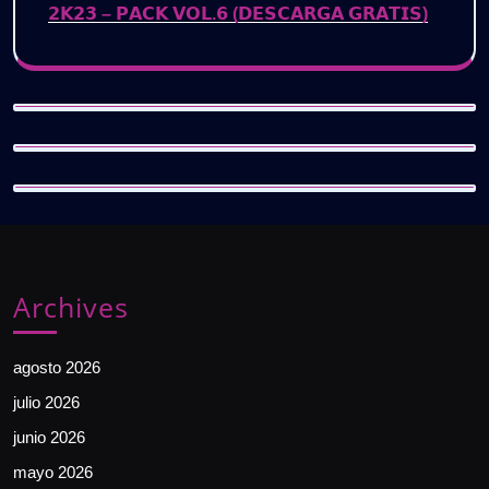
𝟮𝗞𝟮𝟯 – 𝗣𝗔𝗖𝗞 𝗩𝗢𝗟.𝟲 (𝗗𝗘𝗦𝗖𝗔𝗥𝗚𝗔 𝗚𝗥𝗔𝗧𝗜𝗦)
Archives
agosto 2026
julio 2026
junio 2026
mayo 2026