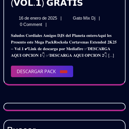
𝗣𝗔𝗖𝗞
(𝗩𝗢𝗟.𝟭) 𝗚𝗥𝗔𝗧𝗜𝗦
𝗥𝗢𝗖𝗞𝗢𝗟
16
𝗣𝗔𝗖𝗞
16 de enero de 2025
|
Gato Mix Dj
|
𝗖𝗢𝗥𝗧𝗔
de
𝗥𝗢𝗖𝗞𝗢𝗟𝗔
0 Comment
|
𝗩𝗘𝗡𝗔𝗦
enero
𝗖𝗢𝗥𝗧𝗔
𝐒𝐚𝐥𝐮𝐝𝐨𝐬 𝐂𝐨𝐫𝐝𝐢𝐚𝐥𝐞𝐬 𝐀𝐦𝐢𝐠𝐨𝐬 𝐃𝐉𝐒 𝐝𝐞𝐥 𝐏𝐥𝐚𝐧𝐞𝐭𝐚 𝐞𝐧𝐭𝐞𝐫𝐨𝐀𝐪𝐮𝐢 𝐥𝐞𝐬
de
𝗩𝗘𝗡𝗔𝗦
𝗘𝗫𝗧𝗘𝗡𝗗𝗘
𝐏𝐫𝐞𝐬𝐞𝐧𝐭𝐨 𝐞𝐬𝐭𝐞 𝐌𝐞𝐠𝐚 𝐏𝐚𝐜𝐤𝐑𝐨𝐜𝐤𝐨𝐥𝐚 𝐂𝐨𝐫𝐭𝐚𝐯𝐞𝐧𝐚𝐬 𝐄𝐱𝐭𝐞𝐧𝐝𝐞𝐝 𝟐𝐊𝟐𝟓
2025
𝗘𝗫𝗧𝗘𝗡𝗗𝗘𝗗
– 𝐕𝐨𝐥.𝟏 ✔𝐋𝐢𝐧𝐤 𝐝𝐞 𝐝𝐞𝐬𝐜𝐚𝐫𝐠𝐚 𝐩𝐨𝐫 𝐌𝐞𝐝𝐢𝐚𝐟𝐢𝐫𝐞 ✅𝐃𝐄𝐒𝐂𝐀𝐑𝐆𝐀
𝟮𝗞𝟮𝟱
𝟮𝗞𝟮𝟱
𝐀𝐐𝐔𝐈 𝐎𝐏𝐂𝐈𝐎𝐍 𝟏👇 ✅𝐃𝐄𝐒𝐂𝐀𝐑𝐆𝐀 𝐀𝐐𝐔𝐈 𝐎𝐏𝐂𝐈𝐎𝐍 𝟐👇 [...]
(𝗩𝗢𝗟.𝟭)
(𝗩𝗢𝗟.𝟭)
𝗚𝗥𝗔𝗧𝗜𝗦
DESCARGAR
DESCARGAR PACK
𝗚𝗥𝗔𝗧𝗜𝗦
PACK