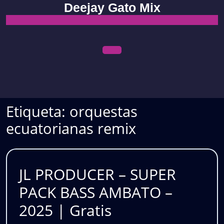
Skip
Deejay Gato Mix
to
content
Open
Menu
Etiqueta:
orquestas
ecuatorianas remix
JL PRODUCER – SUPER
PACK BASS AMBATO –
JL
2025 | Gratis