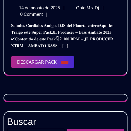
PRODUCER
14
JL
14 de agosto de 2025
|
Gato Mix Dj
|
–
de
PRODUCER
0 Comment
|
SUPER
agosto
–
𝐒𝐚𝐥𝐮𝐝𝐨𝐬 𝐂𝐨𝐫𝐝𝐢𝐚𝐥𝐞𝐬 𝐀𝐦𝐢𝐠𝐨𝐬 𝐃𝐉𝐒 𝐝𝐞𝐥 𝐏𝐥𝐚𝐧𝐞𝐭𝐚 𝐞𝐧𝐭𝐞𝐫𝐨𝐀𝐪𝐮𝐢 𝐥𝐞𝐬
de
SUPER
PACK
𝐓𝐫𝐚𝐢𝐠𝐨 𝐞𝐬𝐭𝐞 𝐒𝐮𝐩𝐞𝐫 𝐏𝐚𝐜𝐤𝐉𝐋 𝐏𝐫𝐨𝐝𝐮𝐜𝐞𝐫 – 𝐁𝐚𝐬𝐬 𝐀𝐦𝐛𝐚𝐭𝐨 𝟐𝟎𝟐𝟓
2025
PACK
✔𝐂𝐨𝐧𝐭𝐞𝐧𝐢𝐝𝐨 𝐝𝐞 𝐞𝐬𝐭𝐞 𝐏𝐚𝐜𝐤👇📁𝟏𝟎𝟎 𝐁𝐏𝐌 – 𝐉𝐋 𝐏𝐑𝐎𝐃𝐔𝐂𝐄𝐑
BASS
BASS
𝐗𝐓𝐑𝐌 – 𝐀𝐌𝐁𝐀𝐓𝐎 𝐁𝐀𝐒𝐒 – [...]
AMBATO
AMBATO
–
2025
DESCARGAR
DESCARGAR PACK
–
|
PACK
Gratis
2025
|
Gratis
Buscar