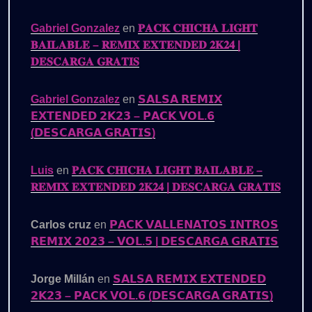
Gabriel Gonzalez
en
𝐏𝐀𝐂𝐊 𝐂𝐇𝐈𝐂𝐇𝐀 𝐋𝐈𝐆𝐇𝐓
𝐁𝐀𝐈𝐋𝐀𝐁𝐋𝐄 – 𝐑𝐄𝐌𝐈𝐗 𝐄𝐗𝐓𝐄𝐍𝐃𝐄𝐃 𝟐𝐊𝟐𝟒 |
𝐃𝐄𝐒𝐂𝐀𝐑𝐆𝐀 𝐆𝐑𝐀𝐓𝐈𝐒
Gabriel Gonzalez
en
𝗦𝗔𝗟𝗦𝗔 𝗥𝗘𝗠𝗜𝗫
𝗘𝗫𝗧𝗘𝗡𝗗𝗘𝗗 𝟮𝗞𝟮𝟯 – 𝗣𝗔𝗖𝗞 𝗩𝗢𝗟.𝟲
(𝗗𝗘𝗦𝗖𝗔𝗥𝗚𝗔 𝗚𝗥𝗔𝗧𝗜𝗦)
Luis
en
𝐏𝐀𝐂𝐊 𝐂𝐇𝐈𝐂𝐇𝐀 𝐋𝐈𝐆𝐇𝐓 𝐁𝐀𝐈𝐋𝐀𝐁𝐋𝐄 –
𝐑𝐄𝐌𝐈𝐗 𝐄𝐗𝐓𝐄𝐍𝐃𝐄𝐃 𝟐𝐊𝟐𝟒 | 𝐃𝐄𝐒𝐂𝐀𝐑𝐆𝐀 𝐆𝐑𝐀𝐓𝐈𝐒
Carlos cruz
en
𝗣𝗔𝗖𝗞 𝗩𝗔𝗟𝗟𝗘𝗡𝗔𝗧𝗢𝗦 𝗜𝗡𝗧𝗥𝗢𝗦
𝗥𝗘𝗠𝗜𝗫 𝟮𝟬𝟮𝟯 – 𝗩𝗢𝗟.𝟱 | 𝗗𝗘𝗦𝗖𝗔𝗥𝗚𝗔 𝗚𝗥𝗔𝗧𝗜𝗦
Jorge Millán
en
𝗦𝗔𝗟𝗦𝗔 𝗥𝗘𝗠𝗜𝗫 𝗘𝗫𝗧𝗘𝗡𝗗𝗘𝗗
𝟮𝗞𝟮𝟯 – 𝗣𝗔𝗖𝗞 𝗩𝗢𝗟.𝟲 (𝗗𝗘𝗦𝗖𝗔𝗥𝗚𝗔 𝗚𝗥𝗔𝗧𝗜𝗦)