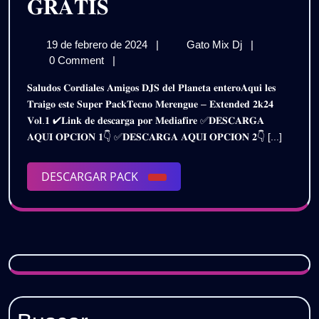
𝐏𝐀𝐂𝐊
𝐆𝐑𝐀𝐓𝐈𝐒
𝐓𝐄𝐂𝐍𝐎
19
𝐏𝐀𝐂𝐊
19 de febrero de 2024
|
Gato Mix Dj
|
𝐌𝐄𝐑𝐄𝐍𝐆𝐔𝐄
de
𝐓𝐄𝐂𝐍𝐎
0 Comment
|
𝐄𝐗𝐓𝐄𝐍𝐃𝐄𝐃
febrero
𝐌𝐄𝐑𝐄𝐍𝐆𝐔𝐄
𝐒𝐚𝐥𝐮𝐝𝐨𝐬 𝐂𝐨𝐫𝐝𝐢𝐚𝐥𝐞𝐬 𝐀𝐦𝐢𝐠𝐨𝐬 𝐃𝐉𝐒 𝐝𝐞𝐥 𝐏𝐥𝐚𝐧𝐞𝐭𝐚 𝐞𝐧𝐭𝐞𝐫𝐨𝐀𝐪𝐮𝐢 𝐥𝐞𝐬
de
𝐄𝐗𝐓𝐄𝐍𝐃𝐄𝐃
𝟐𝐊𝟐𝟒
𝐓𝐫𝐚𝐢𝐠𝐨 𝐞𝐬𝐭𝐞 𝐒𝐮𝐩𝐞𝐫 𝐏𝐚𝐜𝐤𝐓𝐞𝐜𝐧𝐨 𝐌𝐞𝐫𝐞𝐧𝐠𝐮𝐞 – 𝐄𝐱𝐭𝐞𝐧𝐝𝐞𝐝 𝟐𝐤𝟐𝟒
2024
𝟐𝐊𝟐𝟒
𝐕𝐨𝐥.𝟏 ✔𝐋𝐢𝐧𝐤 𝐝𝐞 𝐝𝐞𝐬𝐜𝐚𝐫𝐠𝐚 𝐩𝐨𝐫 𝐌𝐞𝐝𝐢𝐚𝐟𝐢𝐫𝐞 ✅𝐃𝐄𝐒𝐂𝐀𝐑𝐆𝐀
𝐕𝐎𝐋.𝟏
𝐕𝐎𝐋.𝟏
𝐀𝐐𝐔𝐈 𝐎𝐏𝐂𝐈𝐎𝐍 𝟏👇 ✅𝐃𝐄𝐒𝐂𝐀𝐑𝐆𝐀 𝐀𝐐𝐔𝐈 𝐎𝐏𝐂𝐈𝐎𝐍 𝟐👇 [...]
/
/
𝐃𝐄𝐒𝐂𝐀𝐑𝐆𝐀
𝐆𝐑𝐀𝐓𝐈𝐒
DESCARGAR
DESCARGAR PACK
𝐃𝐄𝐒𝐂𝐀𝐑𝐆𝐀
PACK
𝐆𝐑𝐀𝐓𝐈𝐒