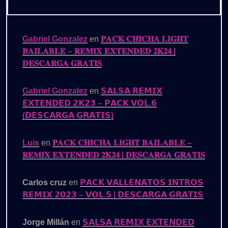
Gabriel Gonzalez
en
𝐏𝐀𝐂𝐊 𝐂𝐇𝐈𝐂𝐇𝐀 𝐋𝐈𝐆𝐇𝐓
𝐁𝐀𝐈𝐋𝐀𝐁𝐋𝐄 – 𝐑𝐄𝐌𝐈𝐗 𝐄𝐗𝐓𝐄𝐍𝐃𝐄𝐃 𝟐𝐊𝟐𝟒 |
𝐃𝐄𝐒𝐂𝐀𝐑𝐆𝐀 𝐆𝐑𝐀𝐓𝐈𝐒
Gabriel Gonzalez
en
𝗦𝗔𝗟𝗦𝗔 𝗥𝗘𝗠𝗜𝗫
𝗘𝗫𝗧𝗘𝗡𝗗𝗘𝗗 𝟮𝗞𝟮𝟯 – 𝗣𝗔𝗖𝗞 𝗩𝗢𝗟.𝟲
(𝗗𝗘𝗦𝗖𝗔𝗥𝗚𝗔 𝗚𝗥𝗔𝗧𝗜𝗦)
Luis
en
𝐏𝐀𝐂𝐊 𝐂𝐇𝐈𝐂𝐇𝐀 𝐋𝐈𝐆𝐇𝐓 𝐁𝐀𝐈𝐋𝐀𝐁𝐋𝐄 –
𝐑𝐄𝐌𝐈𝐗 𝐄𝐗𝐓𝐄𝐍𝐃𝐄𝐃 𝟐𝐊𝟐𝟒 | 𝐃𝐄𝐒𝐂𝐀𝐑𝐆𝐀 𝐆𝐑𝐀𝐓𝐈𝐒
Carlos cruz
en
𝗣𝗔𝗖𝗞 𝗩𝗔𝗟𝗟𝗘𝗡𝗔𝗧𝗢𝗦 𝗜𝗡𝗧𝗥𝗢𝗦
𝗥𝗘𝗠𝗜𝗫 𝟮𝟬𝟮𝟯 – 𝗩𝗢𝗟.𝟱 | 𝗗𝗘𝗦𝗖𝗔𝗥𝗚𝗔 𝗚𝗥𝗔𝗧𝗜𝗦
Jorge Millán
en
𝗦𝗔𝗟𝗦𝗔 𝗥𝗘𝗠𝗜𝗫 𝗘𝗫𝗧𝗘𝗡𝗗𝗘𝗗