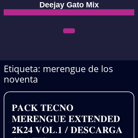
Skip
Deejay Gato Mix
to
content
Open
Menu
Etiqueta:
merengue de los
noventa
𝐏𝐀𝐂𝐊 𝐓𝐄𝐂𝐍𝐎
𝐌𝐄𝐑𝐄𝐍𝐆𝐔𝐄 𝐄𝐗𝐓𝐄𝐍𝐃𝐄𝐃
𝟐𝐊𝟐𝟒 𝐕𝐎𝐋.𝟏 / 𝐃𝐄𝐒𝐂𝐀𝐑𝐆𝐀