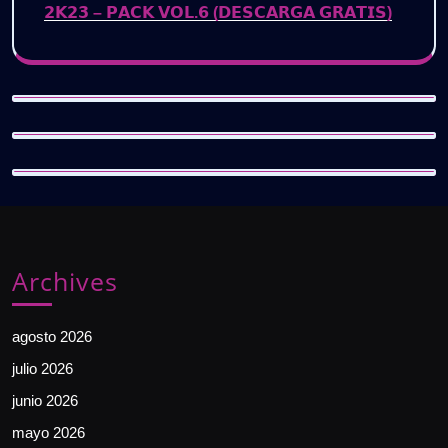
𝟮𝗞𝟮𝟯 – 𝗣𝗔𝗖𝗞 𝗩𝗢𝗟.𝟲 (𝗗𝗘𝗦𝗖𝗔𝗥𝗚𝗔 𝗚𝗥𝗔𝗧𝗜𝗦)
Archives
agosto 2026
julio 2026
junio 2026
mayo 2026