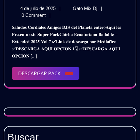
ECUA
4
CHICHAZO
4 de julio de 2025
|
Gato Mix Dj
|
BAILA
de
ECUADOR
0 Comment
|
EXTE
julio
BAILABLE
𝐒𝐚𝐥𝐮𝐝𝐨𝐬 𝐂𝐨𝐫𝐝𝐢𝐚𝐥𝐞𝐬 𝐀𝐦𝐢𝐠𝐨𝐬 𝐃𝐉𝐒 𝐝𝐞𝐥 𝐏𝐥𝐚𝐧𝐞𝐭𝐚 𝐞𝐧𝐭𝐞𝐫𝐨𝐀𝐪𝐮𝐢 𝐥𝐞𝐬
de
EXTENDED
2025
𝐏𝐫𝐞𝐬𝐞𝐧𝐭𝐨 𝐞𝐬𝐭𝐞 𝐒𝐮𝐩𝐞𝐫 𝐏𝐚𝐜𝐤𝐂𝐡𝐢𝐜𝐡𝐚 𝐄𝐜𝐮𝐚𝐭𝐨𝐫𝐢𝐚𝐧𝐚 𝐁𝐚𝐢𝐥𝐚𝐛𝐥𝐞 –
2025
2025
𝐄𝐱𝐭𝐞𝐧𝐝𝐞𝐝 𝟐𝟎𝟐𝟓 𝐕𝐨𝐥.𝟕 ✔𝐋𝐢𝐧𝐤 𝐝𝐞 𝐝𝐞𝐬𝐜𝐚𝐫𝐠𝐚 𝐩𝐨𝐫 𝐌𝐞𝐝𝐢𝐚𝐟𝐢𝐫𝐞
–
–
✅𝐃𝐄𝐒𝐂𝐀𝐑𝐆𝐀 𝐀𝐐𝐔𝐈 𝐎𝐏𝐂𝐈𝐎𝐍 𝟏👇 ✅𝐃𝐄𝐒𝐂𝐀𝐑𝐆𝐀 𝐀𝐐𝐔𝐈
PACK
PACK
𝐎𝐏𝐂𝐈𝐎𝐍 [...]
VOL.7
|
VOL.7
GRATIS
DESCARGAR
DESCARGAR PACK
|
PACK
GRATI
Buscar