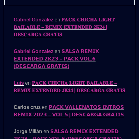
Gabriel Gonzalez
en
𝐏𝐀𝐂𝐊 𝐂𝐇𝐈𝐂𝐇𝐀 𝐋𝐈𝐆𝐇𝐓
𝐁𝐀𝐈𝐋𝐀𝐁𝐋𝐄 – 𝐑𝐄𝐌𝐈𝐗 𝐄𝐗𝐓𝐄𝐍𝐃𝐄𝐃 𝟐𝐊𝟐𝟒 |
𝐃𝐄𝐒𝐂𝐀𝐑𝐆𝐀 𝐆𝐑𝐀𝐓𝐈𝐒
Gabriel Gonzalez
en
𝗦𝗔𝗟𝗦𝗔 𝗥𝗘𝗠𝗜𝗫
𝗘𝗫𝗧𝗘𝗡𝗗𝗘𝗗 𝟮𝗞𝟮𝟯 – 𝗣𝗔𝗖𝗞 𝗩𝗢𝗟.𝟲
(𝗗𝗘𝗦𝗖𝗔𝗥𝗚𝗔 𝗚𝗥𝗔𝗧𝗜𝗦)
Luis
en
𝐏𝐀𝐂𝐊 𝐂𝐇𝐈𝐂𝐇𝐀 𝐋𝐈𝐆𝐇𝐓 𝐁𝐀𝐈𝐋𝐀𝐁𝐋𝐄 –
𝐑𝐄𝐌𝐈𝐗 𝐄𝐗𝐓𝐄𝐍𝐃𝐄𝐃 𝟐𝐊𝟐𝟒 | 𝐃𝐄𝐒𝐂𝐀𝐑𝐆𝐀 𝐆𝐑𝐀𝐓𝐈𝐒
Carlos cruz
en
𝗣𝗔𝗖𝗞 𝗩𝗔𝗟𝗟𝗘𝗡𝗔𝗧𝗢𝗦 𝗜𝗡𝗧𝗥𝗢𝗦
𝗥𝗘𝗠𝗜𝗫 𝟮𝟬𝟮𝟯 – 𝗩𝗢𝗟.𝟱 | 𝗗𝗘𝗦𝗖𝗔𝗥𝗚𝗔 𝗚𝗥𝗔𝗧𝗜𝗦
Jorge Millán
en
𝗦𝗔𝗟𝗦𝗔 𝗥𝗘𝗠𝗜𝗫 𝗘𝗫𝗧𝗘𝗡𝗗𝗘𝗗
𝟮𝗞𝟮𝟯 – 𝗣𝗔𝗖𝗞 𝗩𝗢𝗟.𝟲 (𝗗𝗘𝗦𝗖𝗔𝗥𝗚𝗔 𝗚𝗥𝗔𝗧𝗜𝗦)