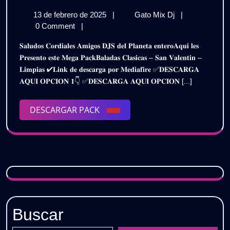
𝗕𝗔𝗟𝗔𝗗𝗔𝗦
13
𝗣𝗔𝗖𝗞
13 de febrero de 2025
|
Gato Mix Dj
|
𝗖𝗟𝗔𝗦𝗜𝗖𝗔𝗦
de
𝗕𝗔𝗟𝗔𝗗𝗔𝗦
0 Comment
|
𝗦𝗔𝗡
febrero
𝗖𝗟𝗔𝗦𝗜𝗖𝗔𝗦
𝐒𝐚𝐥𝐮𝐝𝐨𝐬 𝐂𝐨𝐫𝐝𝐢𝐚𝐥𝐞𝐬 𝐀𝐦𝐢𝐠𝐨𝐬 𝐃𝐉𝐒 𝐝𝐞𝐥 𝐏𝐥𝐚𝐧𝐞𝐭𝐚 𝐞𝐧𝐭𝐞𝐫𝐨𝐀𝐪𝐮𝐢 𝐥𝐞𝐬
de
𝗦𝗔𝗡
𝗩𝗔𝗟𝗘𝗡𝗧𝗜𝗡
𝐏𝐫𝐞𝐬𝐞𝐧𝐭𝐨 𝐞𝐬𝐭𝐞 𝐌𝐞𝐠𝐚 𝐏𝐚𝐜𝐤𝐁𝐚𝐥𝐚𝐝𝐚𝐬 𝐂𝐥𝐚𝐬𝐢𝐜𝐚𝐬 – 𝐒𝐚𝐧 𝐕𝐚𝐥𝐞𝐧𝐭𝐢𝐧 –
2025
𝗩𝗔𝗟𝗘𝗡𝗧𝗜𝗡
𝐋𝐢𝐦𝐩𝐢𝐚𝐬 ✔𝐋𝐢𝐧𝐤 𝐝𝐞 𝐝𝐞𝐬𝐜𝐚𝐫𝐠𝐚 𝐩𝐨𝐫 𝐌𝐞𝐝𝐢𝐚𝐟𝐢𝐫𝐞 ✅𝐃𝐄𝐒𝐂𝐀𝐑𝐆𝐀
(𝗟𝗜𝗠𝗣𝗜𝗔𝗦)
(𝗟𝗜𝗠𝗣𝗜𝗔𝗦)
𝐀𝐐𝐔𝐈 𝐎𝐏𝐂𝐈𝐎𝐍 𝟏👇 ✅𝐃𝐄𝐒𝐂𝐀𝐑𝐆𝐀 𝐀𝐐𝐔𝐈 𝐎𝐏𝐂𝐈𝐎𝐍 [...]
𝗚𝗥𝗔𝗧𝗜𝗦
𝗚𝗥𝗔𝗧𝗜𝗦
DESCARGAR
DESCARGAR PACK
PACK
Buscar