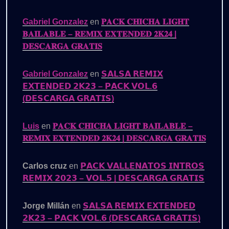
Gabriel Gonzalez
en
𝐏𝐀𝐂𝐊 𝐂𝐇𝐈𝐂𝐇𝐀 𝐋𝐈𝐆𝐇𝐓
𝐁𝐀𝐈𝐋𝐀𝐁𝐋𝐄 – 𝐑𝐄𝐌𝐈𝐗 𝐄𝐗𝐓𝐄𝐍𝐃𝐄𝐃 𝟐𝐊𝟐𝟒 |
𝐃𝐄𝐒𝐂𝐀𝐑𝐆𝐀 𝐆𝐑𝐀𝐓𝐈𝐒
Gabriel Gonzalez
en
𝗦𝗔𝗟𝗦𝗔 𝗥𝗘𝗠𝗜𝗫
𝗘𝗫𝗧𝗘𝗡𝗗𝗘𝗗 𝟮𝗞𝟮𝟯 – 𝗣𝗔𝗖𝗞 𝗩𝗢𝗟.𝟲
(𝗗𝗘𝗦𝗖𝗔𝗥𝗚𝗔 𝗚𝗥𝗔𝗧𝗜𝗦)
Luis
en
𝐏𝐀𝐂𝐊 𝐂𝐇𝐈𝐂𝐇𝐀 𝐋𝐈𝐆𝐇𝐓 𝐁𝐀𝐈𝐋𝐀𝐁𝐋𝐄 –
𝐑𝐄𝐌𝐈𝐗 𝐄𝐗𝐓𝐄𝐍𝐃𝐄𝐃 𝟐𝐊𝟐𝟒 | 𝐃𝐄𝐒𝐂𝐀𝐑𝐆𝐀 𝐆𝐑𝐀𝐓𝐈𝐒
Carlos cruz
en
𝗣𝗔𝗖𝗞 𝗩𝗔𝗟𝗟𝗘𝗡𝗔𝗧𝗢𝗦 𝗜𝗡𝗧𝗥𝗢𝗦
𝗥𝗘𝗠𝗜𝗫 𝟮𝟬𝟮𝟯 – 𝗩𝗢𝗟.𝟱 | 𝗗𝗘𝗦𝗖𝗔𝗥𝗚𝗔 𝗚𝗥𝗔𝗧𝗜𝗦
Jorge Millán
en
𝗦𝗔𝗟𝗦𝗔 𝗥𝗘𝗠𝗜𝗫 𝗘𝗫𝗧𝗘𝗡𝗗𝗘𝗗
𝟮𝗞𝟮𝟯 – 𝗣𝗔𝗖𝗞 𝗩𝗢𝗟.𝟲 (𝗗𝗘𝗦𝗖𝗔𝗥𝗚𝗔 𝗚𝗥𝗔𝗧𝗜𝗦)