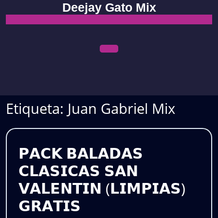
Skip
Deejay Gato Mix
to
content
Open
Menu
Etiqueta:
Juan Gabriel Mix
𝗣𝗔𝗖𝗞 𝗕𝗔𝗟𝗔𝗗𝗔𝗦
𝗖𝗟𝗔𝗦𝗜𝗖𝗔𝗦 𝗦𝗔𝗡
𝗩𝗔𝗟𝗘𝗡𝗧𝗜𝗡 (𝗟𝗜𝗠𝗣𝗜𝗔𝗦)
𝗣𝗔𝗖𝗞
𝗚𝗥𝗔𝗧𝗜𝗦