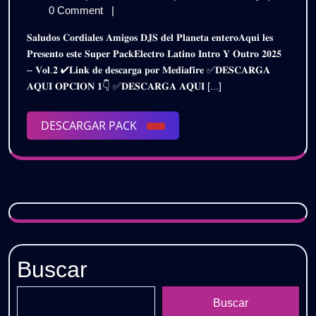
–
de
LATINO
0 Comment
|
INTRO
septiembre
–
𝐒𝐚𝐥𝐮𝐝𝐨𝐬 𝐂𝐨𝐫𝐝𝐢𝐚𝐥𝐞𝐬 𝐀𝐦𝐢𝐠𝐨𝐬 𝐃𝐉𝐒 𝐝𝐞𝐥 𝐏𝐥𝐚𝐧𝐞𝐭𝐚 𝐞𝐧𝐭𝐞𝐫𝐨𝐀𝐪𝐮𝐢 𝐥𝐞𝐬
de
INTRO
OUTRO
𝐏𝐫𝐞𝐬𝐞𝐧𝐭𝐨 𝐞𝐬𝐭𝐞 𝐒𝐮𝐩𝐞𝐫 𝐏𝐚𝐜𝐤𝐄𝐥𝐞𝐜𝐭𝐫𝐨 𝐋𝐚𝐭𝐢𝐧𝐨 𝐈𝐧𝐭𝐫𝐨 𝐘 𝐎𝐮𝐭𝐫𝐨 𝟐𝟎𝟐𝟓
2025
OUTRO
– 𝐕𝐨𝐥.𝟐 ✔𝐋𝐢𝐧𝐤 𝐝𝐞 𝐝𝐞𝐬𝐜𝐚𝐫𝐠𝐚 𝐩𝐨𝐫 𝐌𝐞𝐝𝐢𝐚𝐟𝐢𝐫𝐞 ✅𝐃𝐄𝐒𝐂𝐀𝐑𝐆𝐀
2K25
2K25
𝐀𝐐𝐔𝐈 𝐎𝐏𝐂𝐈𝐎𝐍 𝟏👇 ✅𝐃𝐄𝐒𝐂𝐀𝐑𝐆𝐀 𝐀𝐐𝐔𝐈 [...]
–
–
PACK
VOL.2
DESCARGAR
DESCARGAR PACK
PACK
|
PACK
Gratis
VOL.2
|
Gratis
Buscar
Buscar