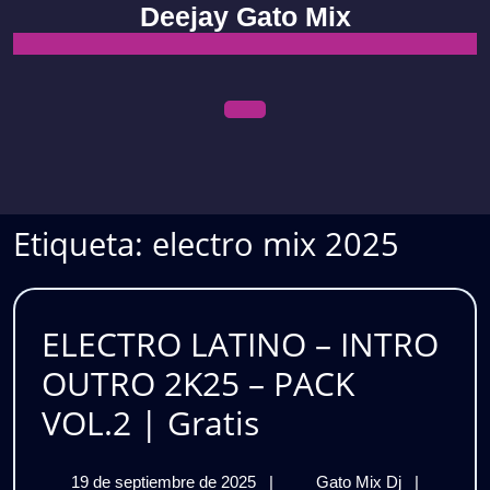
Skip
Deejay Gato Mix
to
content
Open
Menu
Etiqueta:
electro mix 2025
ELECTRO LATINO – INTRO
OUTRO 2K25 – PACK
ELECTRO
VOL.2 | Gratis
LATINO
19
ELECTRO
19 de septiembre de 2025
|
Gato Mix Dj
|