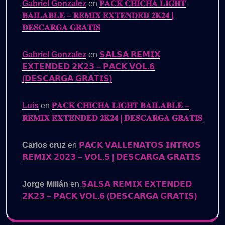
Gabriel Gonzalez
en
𝐏𝐀𝐂𝐊 𝐂𝐇𝐈𝐂𝐇𝐀 𝐋𝐈𝐆𝐇𝐓
𝐁𝐀𝐈𝐋𝐀𝐁𝐋𝐄 – 𝐑𝐄𝐌𝐈𝐗 𝐄𝐗𝐓𝐄𝐍𝐃𝐄𝐃 𝟐𝐊𝟐𝟒 |
𝐃𝐄𝐒𝐂𝐀𝐑𝐆𝐀 𝐆𝐑𝐀𝐓𝐈𝐒
Gabriel Gonzalez
en
𝗦𝗔𝗟𝗦𝗔 𝗥𝗘𝗠𝗜𝗫
𝗘𝗫𝗧𝗘𝗡𝗗𝗘𝗗 𝟮𝗞𝟮𝟯 – 𝗣𝗔𝗖𝗞 𝗩𝗢𝗟.𝟲
(𝗗𝗘𝗦𝗖𝗔𝗥𝗚𝗔 𝗚𝗥𝗔𝗧𝗜𝗦)
Luis
en
𝐏𝐀𝐂𝐊 𝐂𝐇𝐈𝐂𝐇𝐀 𝐋𝐈𝐆𝐇𝐓 𝐁𝐀𝐈𝐋𝐀𝐁𝐋𝐄 –
𝐑𝐄𝐌𝐈𝐗 𝐄𝐗𝐓𝐄𝐍𝐃𝐄𝐃 𝟐𝐊𝟐𝟒 | 𝐃𝐄𝐒𝐂𝐀𝐑𝐆𝐀 𝐆𝐑𝐀𝐓𝐈𝐒
Carlos cruz
en
𝗣𝗔𝗖𝗞 𝗩𝗔𝗟𝗟𝗘𝗡𝗔𝗧𝗢𝗦 𝗜𝗡𝗧𝗥𝗢𝗦
𝗥𝗘𝗠𝗜𝗫 𝟮𝟬𝟮𝟯 – 𝗩𝗢𝗟.𝟱 | 𝗗𝗘𝗦𝗖𝗔𝗥𝗚𝗔 𝗚𝗥𝗔𝗧𝗜𝗦
Jorge Millán
en
𝗦𝗔𝗟𝗦𝗔 𝗥𝗘𝗠𝗜𝗫 𝗘𝗫𝗧𝗘𝗡𝗗𝗘𝗗
𝟮𝗞𝟮𝟯 – 𝗣𝗔𝗖𝗞 𝗩𝗢𝗟.𝟲 (𝗗𝗘𝗦𝗖𝗔𝗥𝗚𝗔 𝗚𝗥𝗔𝗧𝗜𝗦)