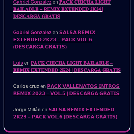
Gabriel Gonzalez
en
𝐏𝐀𝐂𝐊 𝐂𝐇𝐈𝐂𝐇𝐀 𝐋𝐈𝐆𝐇𝐓
𝐁𝐀𝐈𝐋𝐀𝐁𝐋𝐄 – 𝐑𝐄𝐌𝐈𝐗 𝐄𝐗𝐓𝐄𝐍𝐃𝐄𝐃 𝟐𝐊𝟐𝟒 |
𝐃𝐄𝐒𝐂𝐀𝐑𝐆𝐀 𝐆𝐑𝐀𝐓𝐈𝐒
Gabriel Gonzalez
en
𝗦𝗔𝗟𝗦𝗔 𝗥𝗘𝗠𝗜𝗫
𝗘𝗫𝗧𝗘𝗡𝗗𝗘𝗗 𝟮𝗞𝟮𝟯 – 𝗣𝗔𝗖𝗞 𝗩𝗢𝗟.𝟲
(𝗗𝗘𝗦𝗖𝗔𝗥𝗚𝗔 𝗚𝗥𝗔𝗧𝗜𝗦)
Luis
en
𝐏𝐀𝐂𝐊 𝐂𝐇𝐈𝐂𝐇𝐀 𝐋𝐈𝐆𝐇𝐓 𝐁𝐀𝐈𝐋𝐀𝐁𝐋𝐄 –
𝐑𝐄𝐌𝐈𝐗 𝐄𝐗𝐓𝐄𝐍𝐃𝐄𝐃 𝟐𝐊𝟐𝟒 | 𝐃𝐄𝐒𝐂𝐀𝐑𝐆𝐀 𝐆𝐑𝐀𝐓𝐈𝐒
Carlos cruz
en
𝗣𝗔𝗖𝗞 𝗩𝗔𝗟𝗟𝗘𝗡𝗔𝗧𝗢𝗦 𝗜𝗡𝗧𝗥𝗢𝗦
𝗥𝗘𝗠𝗜𝗫 𝟮𝟬𝟮𝟯 – 𝗩𝗢𝗟.𝟱 | 𝗗𝗘𝗦𝗖𝗔𝗥𝗚𝗔 𝗚𝗥𝗔𝗧𝗜𝗦
Jorge Millán
en
𝗦𝗔𝗟𝗦𝗔 𝗥𝗘𝗠𝗜𝗫 𝗘𝗫𝗧𝗘𝗡𝗗𝗘𝗗
𝟮𝗞𝟮𝟯 – 𝗣𝗔𝗖𝗞 𝗩𝗢𝗟.𝟲 (𝗗𝗘𝗦𝗖𝗔𝗥𝗚𝗔 𝗚𝗥𝗔𝗧𝗜𝗦)