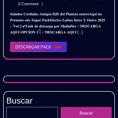
–
de
LATINO
0 Comment
|
INTRO
septiembre
–
𝐒𝐚𝐥𝐮𝐝𝐨𝐬 𝐂𝐨𝐫𝐝𝐢𝐚𝐥𝐞𝐬 𝐀𝐦𝐢𝐠𝐨𝐬 𝐃𝐉𝐒 𝐝𝐞𝐥 𝐏𝐥𝐚𝐧𝐞𝐭𝐚 𝐞𝐧𝐭𝐞𝐫𝐨𝐀𝐪𝐮𝐢 𝐥𝐞𝐬
de
INTRO
OUTRO
𝐏𝐫𝐞𝐬𝐞𝐧𝐭𝐨 𝐞𝐬𝐭𝐞 𝐒𝐮𝐩𝐞𝐫 𝐏𝐚𝐜𝐤𝐄𝐥𝐞𝐜𝐭𝐫𝐨 𝐋𝐚𝐭𝐢𝐧𝐨 𝐈𝐧𝐭𝐫𝐨 𝐘 𝐎𝐮𝐭𝐫𝐨 𝟐𝟎𝟐𝟓
2025
OUTRO
– 𝐕𝐨𝐥.𝟐 ✔𝐋𝐢𝐧𝐤 𝐝𝐞 𝐝𝐞𝐬𝐜𝐚𝐫𝐠𝐚 𝐩𝐨𝐫 𝐌𝐞𝐝𝐢𝐚𝐟𝐢𝐫𝐞 ✅𝐃𝐄𝐒𝐂𝐀𝐑𝐆𝐀
2K25
2K25
𝐀𝐐𝐔𝐈 𝐎𝐏𝐂𝐈𝐎𝐍 𝟏👇 ✅𝐃𝐄𝐒𝐂𝐀𝐑𝐆𝐀 𝐀𝐐𝐔𝐈 [...]
–
–
PACK
VOL.2
DESCARGAR
DESCARGAR PACK
PACK
|
PACK
Gratis
VOL.2
|
Gratis
Buscar
Buscar