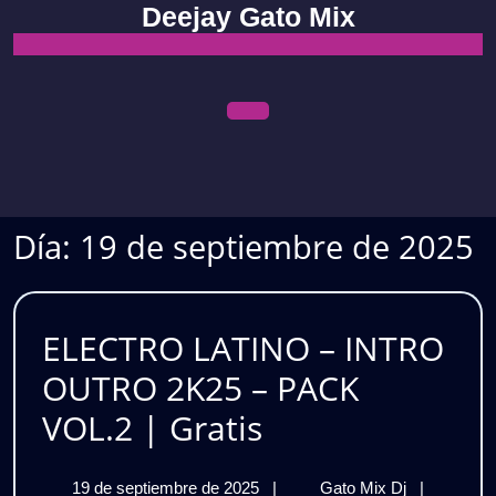
Skip
Deejay Gato Mix
to
content
Open
Menu
Día:
19 de septiembre de 2025
ELECTRO LATINO – INTRO
OUTRO 2K25 – PACK
ELECTRO
VOL.2 | Gratis
LATINO
19
ELECTRO
19 de septiembre de 2025
|
Gato Mix Dj
|