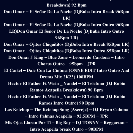
𝐁𝐫𝐞𝐚𝐤𝐝𝐨𝐰𝐧) 𝟗𝟐 𝐁𝐩𝐦
𝐃𝐨𝐧 𝐎𝐦𝐚𝐫 – 𝐄𝐥 𝐒𝐞𝐧̃𝐨𝐫 𝐃𝐞 𝐋𝐚 𝐍𝐨𝐜𝐡𝐞 (𝐃𝐣𝐁𝐮𝐛𝐚 𝐈𝐧𝐭𝐫𝐨 𝐁𝐫𝐞𝐚𝐤 𝟗𝟔𝐁𝐩𝐦
𝐋𝐑)
𝐃𝐨𝐧 𝐎𝐦𝐚𝐫 – 𝐄𝐥 𝐒𝐞𝐧̃𝐨𝐫 𝐃𝐞 𝐋𝐚 𝐍𝐨𝐜𝐡𝐞 (𝐃𝐣𝐁𝐮𝐛𝐚 𝐈𝐧𝐭𝐫𝐨 𝐎𝐮𝐭𝐫𝐨 𝟗𝟔𝐁𝐩𝐦
𝐋𝐑)𝐃𝐨𝐧 𝐎𝐦𝐚𝐫 𝐄𝐥 𝐒𝐞𝐧̃𝐨𝐫 𝐃𝐞 𝐋𝐚 𝐍𝐨𝐜𝐡𝐞 (𝐃𝐣𝐁𝐮𝐛𝐚 𝐈𝐧𝐭𝐫𝐨 𝐎𝐮𝐭𝐫𝐨
𝟗𝟔𝐁𝐩𝐦 𝐋𝐑)
𝐃𝐨𝐧 𝐎𝐦𝐚𝐫 – 𝐎𝐣𝐢𝐭𝐨𝐬 𝐂𝐡𝐢𝐪𝐮𝐢𝐭𝐢𝐭𝐨𝐬 (𝐃𝐣𝐁𝐮𝐛𝐚 𝐈𝐧𝐭𝐫𝐨 𝐁𝐫𝐞𝐚𝐤 𝟖𝟓𝐁𝐩𝐦 𝐋𝐑)
𝐃𝐨𝐧 𝐎𝐦𝐚𝐫 – 𝐎𝐣𝐢𝐭𝐨𝐬 𝐂𝐡𝐢𝐪𝐮𝐢𝐭𝐢𝐭𝐨𝐬 (𝐃𝐣𝐁𝐮𝐛𝐚 𝐈𝐧𝐭𝐫𝐨 𝐎𝐮𝐭𝐫𝐨 𝟖𝟓𝐁𝐩𝐦 𝐋𝐑)
𝐃𝐨𝐧 𝐎𝐦𝐚𝐫 𝐉 𝐊𝐢𝐧𝐠 – 𝐁𝐥𝐮𝐞 𝐙𝐨𝐧𝐞 – 𝐋𝐞𝐨𝐧𝐚𝐫𝐝𝐨 𝐂𝐚𝐫𝐝𝐨𝐧𝐚 – 𝐈𝐧𝐭𝐫𝐨
𝐂𝐡𝐨𝐫𝐮𝐬 𝐎𝐮𝐭𝐫𝐨 – 𝟗𝟓𝐛𝐩𝐦 – 𝐉𝐏𝐑
𝐄𝐥 𝐂𝐚𝐫𝐭𝐞𝐥 – 𝐃𝐚𝐥𝐞 𝐂𝐨𝐧 𝐋𝐚 𝐂𝐢𝐧𝐭𝐮𝐫𝐚 (𝐎𝐍𝐍𝐄 𝐄𝐃𝐈𝐓 𝐈𝐧𝐭𝐫𝐨 𝐎𝐮𝐭𝐫𝐨 𝐀𝐧𝐝
𝐃𝐫𝐮𝐦𝐬 𝐌𝐢𝐱 𝟐𝐊𝟐𝟑) 𝟏𝟎𝟖𝐁𝐏𝐌
𝐇𝐞𝐜𝐭𝐨𝐫 𝐄𝐥 𝐅𝐚𝐭𝐡𝐞𝐫 𝐅𝐭 𝐖𝐢𝐬𝐢𝐧 _ 𝐘𝐚𝐧𝐝𝐞𝐥 – 𝐄𝐥 𝐓𝐞𝐥𝐞𝐟𝐨𝐧𝐨 (𝐃𝐉 𝐑𝐨𝐛𝐢𝐧
𝐑𝐚𝐦𝐨𝐬 𝐀𝐜𝐚𝐩𝐞𝐥𝐥𝐚 𝐁𝐫𝐞𝐚𝐤𝐝𝐨𝐰𝐧) 𝟗𝟎 𝐁𝐩𝐦
𝐇𝐞𝐜𝐭𝐨𝐫 𝐄𝐥 𝐅𝐚𝐭𝐡𝐞𝐫 𝐅𝐭 𝐖𝐢𝐬𝐢𝐧 _ 𝐘𝐚𝐧𝐝𝐞𝐥 – 𝐄𝐥 𝐓𝐞𝐥𝐞𝐟𝐨𝐧𝐨 (𝐃𝐉 𝐑𝐨𝐛𝐢𝐧
𝐑𝐚𝐦𝐨𝐬 𝐈𝐧𝐭𝐫𝐨 𝐎𝐮𝐭𝐫𝐨) 𝟗𝟎 𝐁𝐩𝐦
𝐋𝐚𝐬 𝐊𝐞𝐭𝐜𝐡𝐮𝐩 – 𝐓𝐡𝐞 𝐊𝐞𝐭𝐜𝐡𝐮𝐩 𝐒𝐨𝐧𝐠 (𝐀𝐬𝐞𝐫𝐞𝐣𝐞́) – 𝐃𝐉 𝐁𝐫𝐲𝐚𝐧 𝐂𝐨𝐥𝐨𝐦𝐚
– 𝐈𝐧𝐭𝐫𝐨 𝐏𝐚𝐥𝐦𝐚𝐬 𝐀𝐜𝐚𝐩𝐞𝐥𝐥𝐚 – 𝟗𝟐.𝟓𝐁𝐏𝐌 – 𝐉𝐏𝐑
𝐌𝐢𝐬 𝐎𝐣𝐨𝐬 𝐋𝐥𝐨𝐫𝐚𝐧 𝐏𝐨𝐫 𝐓𝐢 – 𝐁𝐢𝐠 𝐁𝐨𝐲 – 𝐃𝐉 𝐓𝐎𝐍𝐍𝐘 – 𝐑𝐞𝐠𝐠𝐚𝐞𝐭𝐨𝐧 –
𝐈𝐧𝐭𝐫𝐨 𝐀𝐜𝐚𝐩𝐞𝐥𝐥𝐚 𝐛𝐫𝐞𝐚𝐤 𝐎𝐮𝐭𝐫𝐨 – 𝟗𝟎𝐁𝐏𝐌