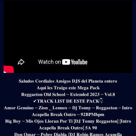
𝐒𝐚𝐥𝐮𝐝𝐨𝐬 𝐂𝐨𝐫𝐝𝐢𝐚𝐥𝐞𝐬 𝐀𝐦𝐢𝐠𝐨𝐬 𝐃𝐉𝐒 𝐝𝐞𝐥 𝐏𝐥𝐚𝐧𝐞𝐭𝐚 𝐞𝐧𝐭𝐞𝐫𝐨
𝐀𝐪𝐮𝐢 𝐥𝐞𝐬 𝐓𝐫𝐚𝐢𝐠𝐨 𝐞𝐬𝐭𝐞 𝐌𝐞𝐠𝐚 𝐏𝐚𝐜𝐤
𝐑𝐞𝐠𝐠𝐚𝐞𝐭𝐨𝐧 𝐎𝐥𝐝 𝐒𝐜𝐡𝐨𝐨𝐥 – 𝐄𝐱𝐭𝐞𝐧𝐝𝐞𝐝 𝟐𝟎𝟐𝟑 – 𝐕𝐨𝐥.𝟖
✔𝐓𝐑𝐀𝐂𝐊 𝐋𝐈𝐒𝐓 𝐃𝐄 𝐄𝐒𝐓𝐄 𝐏𝐀𝐂𝐊👇
𝐀𝐦𝐨𝐫 𝐆𝐞𝐧𝐮𝐢𝐧𝐨 – 𝐙𝐢𝐨𝐧 _ 𝐋𝐞𝐧𝐧𝐨𝐱 – 𝐃𝐣 𝐓𝐨𝐧𝐧𝐲 – 𝐑𝐞𝐠𝐠𝐚𝐞𝐭𝐨𝐧 – 𝐈𝐧𝐭𝐫𝐨
𝐀𝐜𝐚𝐩𝐞𝐥𝐥𝐚 𝐁𝐫𝐞𝐚𝐤 𝐎𝐮𝐭𝐫𝐨 – 𝟗𝟐𝐁𝐏𝐌𝐛𝐩𝐦
𝐁𝐢𝐠 𝐁𝐨𝐲 – 𝐌𝐢𝐬 𝐎𝐣𝐨𝐬 𝐋𝐥𝐨𝐫𝐚𝐧 𝐏𝐨𝐫 𝐓𝐢 [𝐃𝐉 𝐓𝐨𝐧𝐧𝐲 𝐑𝐞𝐠𝐠𝐚𝐞𝐭𝐨𝐧] [𝐈𝐧𝐭𝐫𝐨
𝐀𝐜𝐚𝐩𝐞𝐥𝐥𝐚 𝐁𝐫𝐞𝐚𝐤 𝐎𝐮𝐭𝐫𝐨] 𝟓𝐀 𝟗𝟎
𝐃𝐨𝐧 𝐎𝐦𝐚𝐫 – 𝐏𝐨𝐛𝐫𝐞 𝐃𝐢𝐚𝐛𝐥𝐚 (𝐃𝐉 𝐑𝐨𝐛𝐢𝐧 𝐑𝐚𝐦𝐨𝐬 𝐀𝐜𝐚𝐩𝐞𝐥𝐥𝐚