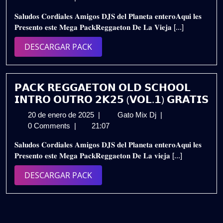
noviembre
𝗗𝗘
Gratis
𝐒𝐚𝐥𝐮𝐝𝐨𝐬 𝐂𝐨𝐫𝐝𝐢𝐚𝐥𝐞𝐬 𝐀𝐦𝐢𝐠𝐨𝐬 𝐃𝐉𝐒 𝐝𝐞𝐥 𝐏𝐥𝐚𝐧𝐞𝐭𝐚 𝐞𝐧𝐭𝐞𝐫𝐨𝐀𝐪𝐮𝐢 𝐥𝐞𝐬
de
𝗟𝗔
𝐏𝐫𝐞𝐬𝐞𝐧𝐭𝐨 𝐞𝐬𝐭𝐞 𝐌𝐞𝐠𝐚 𝐏𝐚𝐜𝐤𝐑𝐞𝐠𝐠𝐚𝐞𝐭𝐨𝐧 𝐃𝐞 𝐋𝐚 𝐕𝐢𝐞𝐣𝐚 [...]
2024
𝗩𝗜𝗘𝗝𝗔
𝗘𝗦𝗖𝗨𝗘𝗟𝗔
DESCARGAR
DESCARGAR PACK
𝗥𝗘𝗠𝗜𝗫
PACK
𝟮𝟬𝟮𝟰
–
𝗩𝗢𝗟.𝟭𝟬
𝗣𝗔𝗖𝗞 𝗥𝗘𝗚𝗚𝗔𝗘𝗧𝗢𝗡 𝗢𝗟𝗗 𝗦𝗖𝗛𝗢𝗢𝗟
|
𝗜𝗡𝗧𝗥𝗢 𝗢𝗨𝗧𝗥𝗢 𝟮𝗞𝟮𝟱 (𝗩𝗢𝗟.𝟭) 𝗚𝗥𝗔𝗧𝗜𝗦
𝗚𝗥𝗔𝗧𝗜𝗦
20
𝗣𝗔𝗖𝗞
20 de enero de 2025
|
Gato Mix Dj
|
de
𝗥𝗘𝗚𝗚𝗔𝗘𝗧𝗢𝗡
0 Comments
|
21:07
enero
𝗢𝗟𝗗
𝐒𝐚𝐥𝐮𝐝𝐨𝐬 𝐂𝐨𝐫𝐝𝐢𝐚𝐥𝐞𝐬 𝐀𝐦𝐢𝐠𝐨𝐬 𝐃𝐉𝐒 𝐝𝐞𝐥 𝐏𝐥𝐚𝐧𝐞𝐭𝐚 𝐞𝐧𝐭𝐞𝐫𝐨𝐀𝐪𝐮𝐢 𝐥𝐞𝐬
de
𝗦𝗖𝗛𝗢𝗢𝗟
𝐏𝐫𝐞𝐬𝐞𝐧𝐭𝐨 𝐞𝐬𝐭𝐞 𝐌𝐞𝐠𝐚 𝐏𝐚𝐜𝐤𝐑𝐞𝐠𝐠𝐚𝐞𝐭𝐨𝐧 𝐃𝐞 𝐋𝐚 𝐯𝐢𝐞𝐣𝐚 [...]
2025
𝗜𝗡𝗧𝗥𝗢
𝗢𝗨𝗧𝗥𝗢
DESCARGAR
DESCARGAR PACK
𝟮𝗞𝟮𝟱
PACK
(𝗩𝗢𝗟.𝟭)
𝗚𝗥𝗔𝗧𝗜𝗦