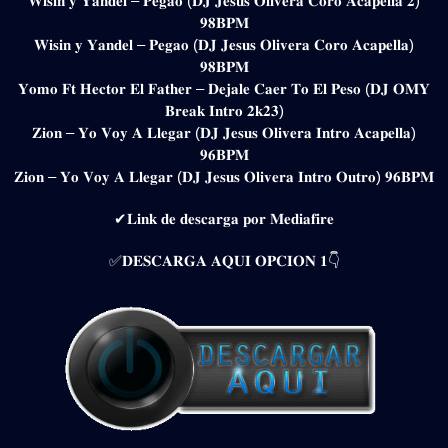
𝐖𝐢𝐬𝐢𝐧 𝐲 𝐘𝐚𝐧𝐝𝐞𝐥 – 𝐏𝐞𝐠𝐚𝐨 (𝐃𝐉 𝐉𝐞𝐬𝐮𝐬 𝐎𝐥𝐢𝐯𝐞𝐫𝐚 𝐂𝐨𝐫𝐨 𝐀𝐜𝐚𝐩𝐞𝐥𝐥𝐚 𝟐)
𝟗𝟖𝐁𝐏𝐌
𝐖𝐢𝐬𝐢𝐧 𝐲 𝐘𝐚𝐧𝐝𝐞𝐥 – 𝐏𝐞𝐠𝐚𝐨 (𝐃𝐉 𝐉𝐞𝐬𝐮𝐬 𝐎𝐥𝐢𝐯𝐞𝐫𝐚 𝐂𝐨𝐫𝐨 𝐀𝐜𝐚𝐩𝐞𝐥𝐥𝐚)
𝟗𝟖𝐁𝐏𝐌
𝐘𝐨𝐦𝐨 𝐅𝐭 𝐇𝐞𝐜𝐭𝐨𝐫 𝐄𝐥 𝐅𝐚𝐭𝐡𝐞𝐫 – 𝐃𝐞𝐣𝐚𝐥𝐞 𝐂𝐚𝐞𝐫 𝐓𝐨 𝐄𝐥 𝐏𝐞𝐬𝐨 (𝐃𝐉 𝐎𝐌𝐘
𝐁𝐫𝐞𝐚𝐤 𝐈𝐧𝐭𝐫𝐨 𝟐𝐤𝟐𝟑)
𝐙𝐢𝐨𝐧 – 𝐘𝐨 𝐕𝐨𝐲 𝐀 𝐋𝐥𝐞𝐠𝐚𝐫 (𝐃𝐉 𝐉𝐞𝐬𝐮𝐬 𝐎𝐥𝐢𝐯𝐞𝐫𝐚 𝐈𝐧𝐭𝐫𝐨 𝐀𝐜𝐚𝐩𝐞𝐥𝐥𝐚)
𝟗𝟔𝐁𝐏𝐌
𝐙𝐢𝐨𝐧 – 𝐘𝐨 𝐕𝐨𝐲 𝐀 𝐋𝐥𝐞𝐠𝐚𝐫 (𝐃𝐉 𝐉𝐞𝐬𝐮𝐬 𝐎𝐥𝐢𝐯𝐞𝐫𝐚 𝐈𝐧𝐭𝐫𝐨 𝐎𝐮𝐭𝐫𝐨) 𝟗𝟔𝐁𝐏𝐌
✔𝐋𝐢𝐧𝐤 𝐝𝐞 𝐝𝐞𝐬𝐜𝐚𝐫𝐠𝐚 𝐩𝐨𝐫 𝐌𝐞𝐝𝐢𝐚𝐟𝐢𝐫𝐞
✅𝐃𝐄𝐒𝐂𝐀𝐑𝐆𝐀 𝐀𝐐𝐔𝐈 𝐎𝐏𝐂𝐈𝐎𝐍 𝟏👇