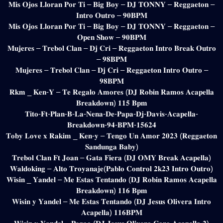
𝐌𝐢𝐬 𝐎𝐣𝐨𝐬 𝐋𝐥𝐨𝐫𝐚𝐧 𝐏𝐨𝐫 𝐓𝐢 – 𝐁𝐢𝐠 𝐁𝐨𝐲 – 𝐃𝐉 𝐓𝐎𝐍𝐍𝐘 – 𝐑𝐞𝐠𝐠𝐚𝐞𝐭𝐨𝐧 –
𝐈𝐧𝐭𝐫𝐨 𝐎𝐮𝐭𝐫𝐨 – 𝟗𝟎𝐁𝐏𝐌
𝐌𝐢𝐬 𝐎𝐣𝐨𝐬 𝐋𝐥𝐨𝐫𝐚𝐧 𝐏𝐨𝐫 𝐓𝐢 – 𝐁𝐢𝐠 𝐁𝐨𝐲 – 𝐃𝐉 𝐓𝐎𝐍𝐍𝐘 – 𝐑𝐞𝐠𝐠𝐚𝐞𝐭𝐨𝐧 –
𝐎𝐩𝐞𝐧 𝐒𝐡𝐨𝐰 – 𝟗𝟎𝐁𝐏𝐌
𝐌𝐮𝐣𝐞𝐫𝐞𝐬 – 𝐓𝐫𝐞𝐛𝐨𝐥 𝐂𝐥𝐚𝐧 – 𝐃𝐣 𝐂𝐫𝐢 – 𝐑𝐞𝐠𝐠𝐚𝐞𝐭𝐨𝐧 𝐈𝐧𝐭𝐫𝐨 𝐁𝐫𝐞𝐚𝐤 𝐎𝐮𝐭𝐫𝐨
– 𝟗𝟖𝐁𝐏𝐌
𝐌𝐮𝐣𝐞𝐫𝐞𝐬 – 𝐓𝐫𝐞𝐛𝐨𝐥 𝐂𝐥𝐚𝐧 – 𝐃𝐣 𝐂𝐫𝐢 – 𝐑𝐞𝐠𝐠𝐚𝐞𝐭𝐨𝐧 𝐈𝐧𝐭𝐫𝐨 𝐎𝐮𝐭𝐫𝐨 –
𝟗𝟖𝐁𝐏𝐌
𝐑𝐤𝐦 _ 𝐊𝐞𝐧-𝐘 – 𝐓𝐞 𝐑𝐞𝐠𝐚𝐥𝐨 𝐀𝐦𝐨𝐫𝐞𝐬 (𝐃𝐉 𝐑𝐨𝐛𝐢𝐧 𝐑𝐚𝐦𝐨𝐬 𝐀𝐜𝐚𝐩𝐞𝐥𝐥𝐚
𝐁𝐫𝐞𝐚𝐤𝐝𝐨𝐰𝐧) 𝟏𝟏𝟓 𝐁𝐩𝐦
𝐓𝐢𝐭𝐨-𝐅𝐭-𝐏𝐥𝐚𝐧-𝐁-𝐋𝐚-𝐍𝐞𝐧𝐚-𝐃𝐞-𝐏𝐚𝐩𝐚-𝐃𝐣-𝐃𝐚𝐯𝐢𝐬-𝐀𝐜𝐚𝐩𝐞𝐥𝐥𝐚-
𝐁𝐫𝐞𝐚𝐤𝐝𝐨𝐰𝐧-𝟗𝟒-𝐁𝐏𝐌-𝟏𝟓𝟔𝟐𝟒
𝐓𝐨𝐛𝐲 𝐋𝐨𝐯𝐞 𝐱 𝐑𝐚𝐤𝐢𝐦 _ 𝐊𝐞𝐧-𝐲 – 𝐓𝐞𝐧𝐠𝐨 𝐔𝐧 𝐀𝐦𝐨𝐫 𝟐𝟎𝟐𝟑 (𝐑𝐞𝐠𝐠𝐚𝐞𝐭𝐨𝐧
𝐒𝐚𝐧𝐝𝐮𝐧𝐠𝐚 𝐁𝐚𝐛𝐲)
𝐓𝐫𝐞𝐛𝐨𝐥 𝐂𝐥𝐚𝐧 𝐅𝐭 𝐉𝐨𝐚𝐧 – 𝐆𝐚𝐭𝐚 𝐅𝐢𝐞𝐫𝐚 (𝐃𝐉 𝐎𝐌𝐘 𝐁𝐫𝐞𝐚𝐤 𝐀𝐜𝐚𝐩𝐞𝐥𝐥𝐚)
𝐖𝐚𝐥𝐝𝐨𝐤𝐢𝐧𝐠 – 𝐀𝐥𝐭𝐨 𝐓𝐫𝐨𝐲𝐚𝐧𝐚𝐣𝐞(𝐏𝐚𝐛𝐥𝐨 𝐂𝐨𝐧𝐭𝐫𝐨𝐥 𝟐𝐤𝟐𝟑 𝐈𝐧𝐭𝐫𝐨 𝐎𝐮𝐭𝐫𝐨)
𝐖𝐢𝐬𝐢𝐧 _ 𝐘𝐚𝐧𝐝𝐞𝐥 – 𝐌𝐞 𝐄𝐬𝐭𝐚𝐬 𝐓𝐞𝐧𝐭𝐚𝐧𝐝𝐨 (𝐃𝐉 𝐑𝐨𝐛𝐢𝐧 𝐑𝐚𝐦𝐨𝐬 𝐀𝐜𝐚𝐩𝐞𝐥𝐥𝐚
𝐁𝐫𝐞𝐚𝐤𝐝𝐨𝐰𝐧) 𝟏𝟏𝟔 𝐁𝐩𝐦
𝐖𝐢𝐬𝐢𝐧 𝐲 𝐘𝐚𝐧𝐝𝐞𝐥 – 𝐌𝐞 𝐄𝐬𝐭𝐚𝐬 𝐓𝐞𝐧𝐭𝐚𝐧𝐝𝐨 (𝐃𝐉 𝐉𝐞𝐬𝐮𝐬 𝐎𝐥𝐢𝐯𝐞𝐫𝐚 𝐈𝐧𝐭𝐫𝐨
𝐀𝐜𝐚𝐩𝐞𝐥𝐥𝐚) 𝟏𝟏𝟔𝐁𝐏𝐌