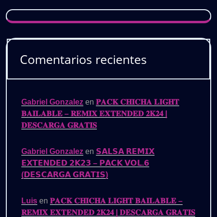
Comentarios recientes
Gabriel Gonzalez
en
𝐏𝐀𝐂𝐊 𝐂𝐇𝐈𝐂𝐇𝐀 𝐋𝐈𝐆𝐇𝐓
𝐁𝐀𝐈𝐋𝐀𝐁𝐋𝐄 – 𝐑𝐄𝐌𝐈𝐗 𝐄𝐗𝐓𝐄𝐍𝐃𝐄𝐃 𝟐𝐊𝟐𝟒 |
𝐃𝐄𝐒𝐂𝐀𝐑𝐆𝐀 𝐆𝐑𝐀𝐓𝐈𝐒
Gabriel Gonzalez
en
𝗦𝗔𝗟𝗦𝗔 𝗥𝗘𝗠𝗜𝗫
𝗘𝗫𝗧𝗘𝗡𝗗𝗘𝗗 𝟮𝗞𝟮𝟯 – 𝗣𝗔𝗖𝗞 𝗩𝗢𝗟.𝟲
(𝗗𝗘𝗦𝗖𝗔𝗥𝗚𝗔 𝗚𝗥𝗔𝗧𝗜𝗦)
Luis
en
𝐏𝐀𝐂𝐊 𝐂𝐇𝐈𝐂𝐇𝐀 𝐋𝐈𝐆𝐇𝐓 𝐁𝐀𝐈𝐋𝐀𝐁𝐋𝐄 –
𝐑𝐄𝐌𝐈𝐗 𝐄𝐗𝐓𝐄𝐍𝐃𝐄𝐃 𝟐𝐊𝟐𝟒 | 𝐃𝐄𝐒𝐂𝐀𝐑𝐆𝐀 𝐆𝐑𝐀𝐓𝐈𝐒