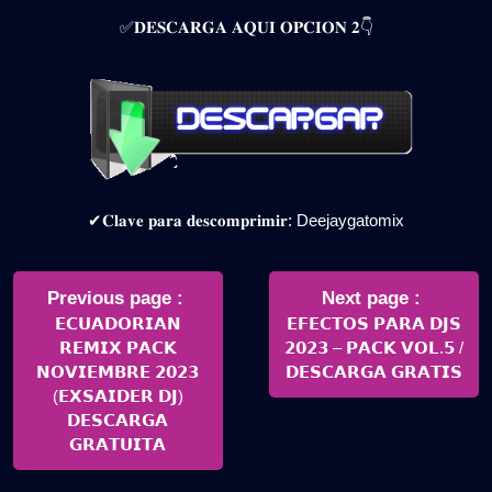
✅𝐃𝐄𝐒𝐂𝐀𝐑𝐆𝐀 𝐀𝐐𝐔𝐈 𝐎𝐏𝐂𝐈𝐎𝐍 𝟐👇
✔𝐂𝐥𝐚𝐯𝐞 𝐩𝐚𝐫𝐚 𝐝𝐞𝐬𝐜𝐨𝐦𝐩𝐫𝐢𝐦𝐢𝐫: Deejaygatomix
Navegación
de
Older
Newer
Previous page
Next page
Posts
Posts
𝗘𝗖𝗨𝗔𝗗𝗢𝗥𝗜𝗔𝗡
𝗘𝗙𝗘𝗖𝗧𝗢𝗦 𝗣𝗔𝗥𝗔 𝗗𝗝𝗦
entradas
𝗥𝗘𝗠𝗜𝗫 𝗣𝗔𝗖𝗞
𝟮𝟬𝟮𝟯 – 𝗣𝗔𝗖𝗞 𝗩𝗢𝗟.𝟱 /
𝗡𝗢𝗩𝗜𝗘𝗠𝗕𝗥𝗘 𝟮𝟬𝟮𝟯
𝗗𝗘𝗦𝗖𝗔𝗥𝗚𝗔 𝗚𝗥𝗔𝗧𝗜𝗦
(𝗘𝗫𝗦𝗔𝗜𝗗𝗘𝗥 𝗗𝗝)
𝗗𝗘𝗦𝗖𝗔𝗥𝗚𝗔
𝗚𝗥𝗔𝗧𝗨𝗜𝗧𝗔