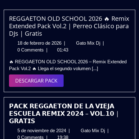
REGGAETON OLD SCHOOL 2026 🔥 Remix
Extended Pack Vol.2 | Perreo Clásico para
DJs | Gratis
18
REGGAETON
18 de febrero de 2026
|
Gato Mix Dj
|
de
OLD
0 Comments
|
01:43
febrero
SCHOOL
🔥 REGGAETON OLD SCHOOL 2026 – Remix Extended
de
2026
Pack Vol.2 🔥 Llega el segundo volumen [...]
2026
🔥
Remix
DESCARGAR
DESCARGAR PACK
Extended
PACK
Pack
Vol.2
|
𝗣𝗔𝗖𝗞 𝗥𝗘𝗚𝗚𝗔𝗘𝗧𝗢𝗡 𝗗𝗘 𝗟𝗔 𝗩𝗜𝗘𝗝𝗔
Perreo
𝗘𝗦𝗖𝗨𝗘𝗟𝗔 𝗥𝗘𝗠𝗜𝗫 𝟮𝟬𝟮𝟰 – 𝗩𝗢𝗟.𝟭𝟬 |
Clásico
𝗚𝗥𝗔𝗧𝗜𝗦
para
5
𝗣𝗔𝗖𝗞
5 de noviembre de 2024
|
Gato Mix Dj
|
DJs
de
𝗥𝗘𝗚𝗚𝗔𝗘𝗧𝗢𝗡
0 Comments
|
19:38
|