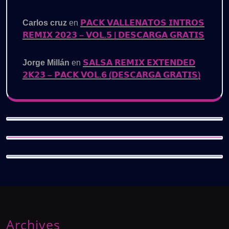
Carlos cruz
en
𝗣𝗔𝗖𝗞 𝗩𝗔𝗟𝗟𝗘𝗡𝗔𝗧𝗢𝗦 𝗜𝗡𝗧𝗥𝗢𝗦
𝗥𝗘𝗠𝗜𝗫 𝟮𝟬𝟮𝟯 – 𝗩𝗢𝗟.𝟱 | 𝗗𝗘𝗦𝗖𝗔𝗥𝗚𝗔 𝗚𝗥𝗔𝗧𝗜𝗦
Jorge Millán
en
𝗦𝗔𝗟𝗦𝗔 𝗥𝗘𝗠𝗜𝗫 𝗘𝗫𝗧𝗘𝗡𝗗𝗘𝗗
𝟮𝗞𝟮𝟯 – 𝗣𝗔𝗖𝗞 𝗩𝗢𝗟.𝟲 (𝗗𝗘𝗦𝗖𝗔𝗥𝗚𝗔 𝗚𝗥𝗔𝗧𝗜𝗦)
Archives