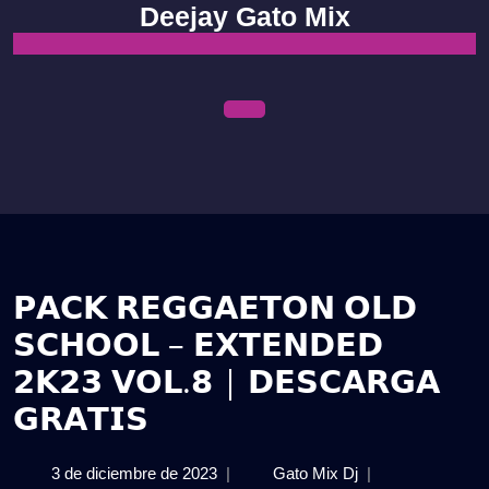
Skip
Deejay Gato Mix
to
content
Open
Menu
𝗣𝗔𝗖𝗞 𝗥𝗘𝗚𝗚𝗔𝗘𝗧𝗢𝗡 𝗢𝗟𝗗
𝗦𝗖𝗛𝗢𝗢𝗟 – 𝗘𝗫𝗧𝗘𝗡𝗗𝗘𝗗
𝟮𝗞𝟮𝟯 𝗩𝗢𝗟.𝟴 | 𝗗𝗘𝗦𝗖𝗔𝗥𝗚𝗔
𝗚𝗥𝗔𝗧𝗜𝗦
3
𝗣𝗔𝗖𝗞
3 de diciembre de 2023
|
Gato Mix Dj
|