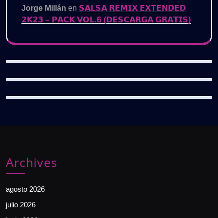
Jorge Millán
en
𝗦𝗔𝗟𝗦𝗔 𝗥𝗘𝗠𝗜𝗫 𝗘𝗫𝗧𝗘𝗡𝗗𝗘𝗗
𝟮𝗞𝟮𝟯 – 𝗣𝗔𝗖𝗞 𝗩𝗢𝗟.𝟲 (𝗗𝗘𝗦𝗖𝗔𝗥𝗚𝗔 𝗚𝗥𝗔𝗧𝗜𝗦)
Archives
agosto 2026
julio 2026