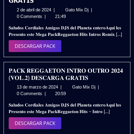
𝗚𝗥𝗔𝗧𝗜𝗦
2
𝗣𝗔𝗖𝗞
2 de abril de 2024
|
Gato Mix Dj
|
de
𝗥𝗘𝗚𝗚𝗔𝗘𝗧𝗢𝗡
0 Comments
|
21:49
abril
𝗛𝗜𝗧𝗦
𝐒𝐚𝐥𝐮𝐝𝐨𝐬 𝐂𝐨𝐫𝐝𝐢𝐚𝐥𝐞𝐬 𝐀𝐦𝐢𝐠𝐨𝐬 𝐃𝐉𝐒 𝐝𝐞𝐥 𝐏𝐥𝐚𝐧𝐞𝐭𝐚 𝐞𝐧𝐭𝐞𝐫𝐨𝐀𝐪𝐮𝐢 𝐥𝐞𝐬
de
𝗜𝗡𝗧𝗥𝗢𝗦
𝐏𝐫𝐞𝐬𝐞𝐧𝐭𝐨 𝐞𝐬𝐭𝐞 𝐌𝐞𝐠𝐚 𝐏𝐚𝐜𝐤𝐑𝐞𝐠𝐠𝐚𝐞𝐭𝐨𝐧 𝐇𝐢𝐭𝐬 𝐈𝐧𝐭𝐫𝐨𝐬 𝐑𝐞𝐦𝐢𝐱 [...]
2024
𝗥𝗘𝗠𝗜𝗫
𝟮𝟬𝟮𝟰
DESCARGAR
DESCARGAR PACK
(𝗩𝗢𝗟.𝟯)
PACK
𝗗𝗘𝗦𝗖𝗔𝗥𝗚𝗔
𝗚𝗥𝗔𝗧𝗜𝗦
𝐏𝐀𝐂𝐊 𝐑𝐄𝐆𝐆𝐀𝐄𝐓𝐎𝐍 𝐈𝐍𝐓𝐑𝐎 𝐎𝐔𝐓𝐑𝐎 𝟐𝟎𝟐𝟒
(𝐕𝐎𝐋.𝟐) 𝐃𝐄𝐒𝐂𝐀𝐑𝐆𝐀 𝐆𝐑𝐀𝐓𝐈𝐒
13
𝐏𝐀𝐂𝐊
13 de marzo de 2024
|
Gato Mix Dj
|
de
𝐑𝐄𝐆𝐆𝐀𝐄𝐓𝐎𝐍
0 Comments
|
20:59
marzo
𝐈𝐍𝐓𝐑𝐎
𝐒𝐚𝐥𝐮𝐝𝐨𝐬 𝐂𝐨𝐫𝐝𝐢𝐚𝐥𝐞𝐬 𝐀𝐦𝐢𝐠𝐨𝐬 𝐃𝐉𝐒 𝐝𝐞𝐥 𝐏𝐥𝐚𝐧𝐞𝐭𝐚 𝐞𝐧𝐭𝐞𝐫𝐨𝐀𝐪𝐮𝐢́ 𝐥𝐞𝐬
de
𝐎𝐔𝐓𝐑𝐎
𝐏𝐫𝐞𝐬𝐞𝐧𝐭𝐨 𝐞𝐬𝐭𝐞 𝐌𝐞𝐠𝐚 𝐏𝐚𝐜𝐤𝐑𝐞𝐠𝐠𝐚𝐞𝐭𝐨𝐧 𝐇𝐢𝐭𝐬 – 𝐈𝐧𝐭𝐫𝐨 [...]
2024
𝟐𝟎𝟐𝟒
(𝐕𝐎𝐋.𝟐)
DESCARGAR
DESCARGAR PACK
𝐃𝐄𝐒𝐂𝐀𝐑𝐆𝐀
PACK
𝐆𝐑𝐀𝐓𝐈𝐒