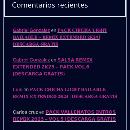
Comentarios recientes
Gabriel Gonzalez
en
𝐏𝐀𝐂𝐊 𝐂𝐇𝐈𝐂𝐇𝐀 𝐋𝐈𝐆𝐇𝐓
𝐁𝐀𝐈𝐋𝐀𝐁𝐋𝐄 – 𝐑𝐄𝐌𝐈𝐗 𝐄𝐗𝐓𝐄𝐍𝐃𝐄𝐃 𝟐𝐊𝟐𝟒 |
𝐃𝐄𝐒𝐂𝐀𝐑𝐆𝐀 𝐆𝐑𝐀𝐓𝐈𝐒
Gabriel Gonzalez
en
𝗦𝗔𝗟𝗦𝗔 𝗥𝗘𝗠𝗜𝗫
𝗘𝗫𝗧𝗘𝗡𝗗𝗘𝗗 𝟮𝗞𝟮𝟯 – 𝗣𝗔𝗖𝗞 𝗩𝗢𝗟.𝟲
(𝗗𝗘𝗦𝗖𝗔𝗥𝗚𝗔 𝗚𝗥𝗔𝗧𝗜𝗦)
Luis
en
𝐏𝐀𝐂𝐊 𝐂𝐇𝐈𝐂𝐇𝐀 𝐋𝐈𝐆𝐇𝐓 𝐁𝐀𝐈𝐋𝐀𝐁𝐋𝐄 –
𝐑𝐄𝐌𝐈𝐗 𝐄𝐗𝐓𝐄𝐍𝐃𝐄𝐃 𝟐𝐊𝟐𝟒 | 𝐃𝐄𝐒𝐂𝐀𝐑𝐆𝐀 𝐆𝐑𝐀𝐓𝐈𝐒
Carlos cruz
en
𝗣𝗔𝗖𝗞 𝗩𝗔𝗟𝗟𝗘𝗡𝗔𝗧𝗢𝗦 𝗜𝗡𝗧𝗥𝗢𝗦
𝗥𝗘𝗠𝗜𝗫 𝟮𝟬𝟮𝟯 – 𝗩𝗢𝗟.𝟱 | 𝗗𝗘𝗦𝗖𝗔𝗥𝗚𝗔 𝗚𝗥𝗔𝗧𝗜𝗦