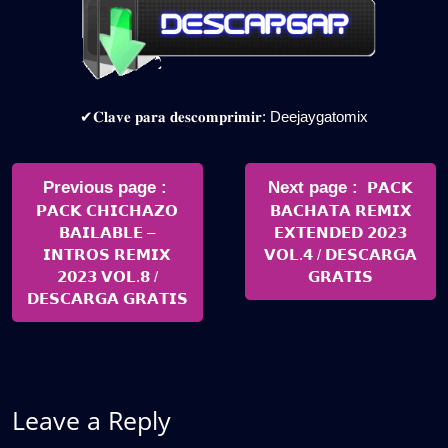
✔𝐂𝐥𝐚𝐯𝐞 𝐩𝐚𝐫𝐚 𝐝𝐞𝐬𝐜𝐨𝐦𝐩𝐫𝐢𝐦𝐢𝐫: Deejaygatomix
Navegación
de
Older
Newer
Previous page
Next page
𝗣𝗔𝗖𝗞
Posts
Posts
𝗣𝗔𝗖𝗞 𝗖𝗛𝗜𝗖𝗛𝗔𝗭𝗢
𝗕𝗔𝗖𝗛𝗔𝗧𝗔 𝗥𝗘𝗠𝗜𝗫
entradas
𝗕𝗔𝗜𝗟𝗔𝗕𝗟𝗘 –
𝗘𝗫𝗧𝗘𝗡𝗗𝗘𝗗 𝟮𝟬𝟮𝟯
𝗜𝗡𝗧𝗥𝗢𝗦 𝗥𝗘𝗠𝗜𝗫
𝗩𝗢𝗟.𝟰 / 𝗗𝗘𝗦𝗖𝗔𝗥𝗚𝗔
𝟮𝟬𝟮𝟯 𝗩𝗢𝗟.𝟴 /
𝗚𝗥𝗔𝗧𝗜𝗦
𝗗𝗘𝗦𝗖𝗔𝗥𝗚𝗔 𝗚𝗥𝗔𝗧𝗜𝗦
Leave a Reply