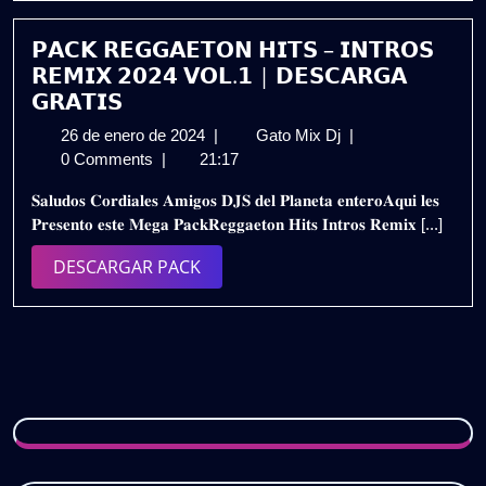
𝗣𝗔𝗖𝗞 𝗥𝗘𝗚𝗚𝗔𝗘𝗧𝗢𝗡 𝗛𝗜𝗧𝗦 – 𝗜𝗡𝗧𝗥𝗢𝗦
𝗥𝗘𝗠𝗜𝗫 𝟮𝟬𝟮𝟰 𝗩𝗢𝗟.𝟭 | 𝗗𝗘𝗦𝗖𝗔𝗥𝗚𝗔
𝗚𝗥𝗔𝗧𝗜𝗦
26
𝗣𝗔𝗖𝗞
26 de enero de 2024
|
Gato Mix Dj
|
de
𝗥𝗘𝗚𝗚𝗔𝗘𝗧𝗢𝗡
0 Comments
|
21:17
enero
𝗛𝗜𝗧𝗦
𝐒𝐚𝐥𝐮𝐝𝐨𝐬 𝐂𝐨𝐫𝐝𝐢𝐚𝐥𝐞𝐬 𝐀𝐦𝐢𝐠𝐨𝐬 𝐃𝐉𝐒 𝐝𝐞𝐥 𝐏𝐥𝐚𝐧𝐞𝐭𝐚 𝐞𝐧𝐭𝐞𝐫𝐨𝐀𝐪𝐮𝐢 𝐥𝐞𝐬
de
–
𝐏𝐫𝐞𝐬𝐞𝐧𝐭𝐨 𝐞𝐬𝐭𝐞 𝐌𝐞𝐠𝐚 𝐏𝐚𝐜𝐤𝐑𝐞𝐠𝐠𝐚𝐞𝐭𝐨𝐧 𝐇𝐢𝐭𝐬 𝐈𝐧𝐭𝐫𝐨𝐬 𝐑𝐞𝐦𝐢𝐱 [...]
2024
𝗜𝗡𝗧𝗥𝗢𝗦
𝗥𝗘𝗠𝗜𝗫
DESCARGAR
DESCARGAR PACK
𝟮𝟬𝟮𝟰
PACK
𝗩𝗢𝗟.𝟭
|
𝗗𝗘𝗦𝗖𝗔𝗥𝗚𝗔
𝗚𝗥𝗔𝗧𝗜𝗦