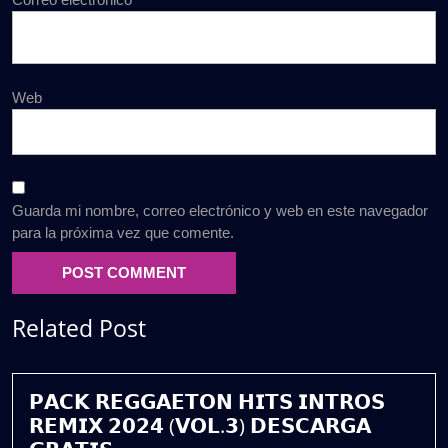
Web
Guarda mi nombre, correo electrónico y web en este navegador
para la próxima vez que comente.
Related Post
𝗣𝗔𝗖𝗞 𝗥𝗘𝗚𝗚𝗔𝗘𝗧𝗢𝗡 𝗛𝗜𝗧𝗦 𝗜𝗡𝗧𝗥𝗢𝗦
𝗥𝗘𝗠𝗜𝗫 𝟮𝟬𝟮𝟰 (𝗩𝗢𝗟.𝟯) 𝗗𝗘𝗦𝗖𝗔𝗥𝗚𝗔