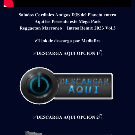
𝐒𝐚𝐥𝐮𝐝𝐨𝐬 𝐂𝐨𝐫𝐝𝐢𝐚𝐥𝐞𝐬 𝐀𝐦𝐢𝐠𝐨𝐬 𝐃𝐉𝐒 𝐝𝐞𝐥 𝐏𝐥𝐚𝐧𝐞𝐭𝐚 𝐞𝐧𝐭𝐞𝐫𝐨
𝐀𝐪𝐮𝐢́ 𝐥𝐞𝐬 𝐏𝐫𝐞𝐬𝐞𝐧𝐭𝐨 𝐞𝐬𝐭𝐞 𝐌𝐞𝐠𝐚 𝐏𝐚𝐜𝐤
𝐑𝐞𝐠𝐠𝐚𝐞𝐭𝐨𝐧 𝐌𝐚𝐫𝐫𝐨𝐧𝐞𝐨 – 𝐈𝐧𝐭𝐫𝐨𝐬 𝐑𝐞𝐦𝐢𝐱 𝟐𝟎𝟐𝟑 𝐕𝐨𝐥.𝟑
✔𝐋𝐢𝐧𝐤 𝐝𝐞 𝐝𝐞𝐬𝐜𝐚𝐫𝐠𝐚 𝐩𝐨𝐫 𝐌𝐞𝐝𝐢𝐚𝐟𝐢𝐫𝐞
✅𝐃𝐄𝐒𝐂𝐀𝐑𝐆𝐀 𝐀𝐐𝐔𝐈 𝐎𝐏𝐂𝐈𝐎𝐍 𝟏👇
✅𝐃𝐄𝐒𝐂𝐀𝐑𝐆𝐀 𝐀𝐐𝐔𝐈 𝐎𝐏𝐂𝐈𝐎𝐍 𝟐👇