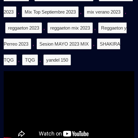
2023
,
Mix Top Septiembre 2023
,
mix verano 2023
,
reggaeton 2023
,
reggaeton mix 2023
,
Reggaeton y
Perreo 2023
,
Sesion MAYO 2023 MIX
,
SHAKIRA
TQG
,
TQG
,
yandel 150