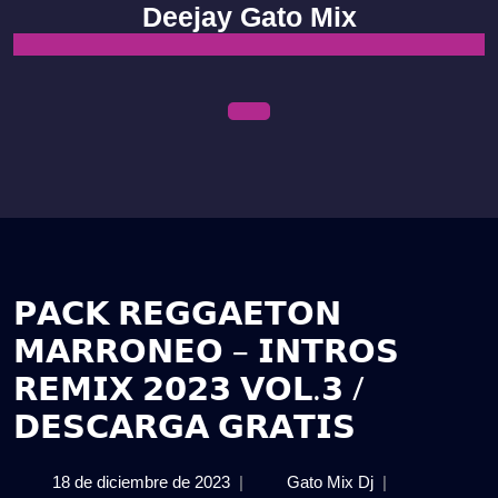
Skip
Deejay Gato Mix
to
content
Open
Menu
𝗣𝗔𝗖𝗞 𝗥𝗘𝗚𝗚𝗔𝗘𝗧𝗢𝗡
𝗠𝗔𝗥𝗥𝗢𝗡𝗘𝗢 – 𝗜𝗡𝗧𝗥𝗢𝗦
𝗥𝗘𝗠𝗜𝗫 𝟮𝟬𝟮𝟯 𝗩𝗢𝗟.𝟯 /
𝗗𝗘𝗦𝗖𝗔𝗥𝗚𝗔 𝗚𝗥𝗔𝗧𝗜𝗦
18
𝗣𝗔𝗖𝗞
18 de diciembre de 2023
|
Gato Mix Dj
|