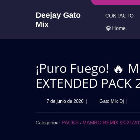
Skip
to
Deejay Gato
CONTACTO
content
Mix
🎧 Home
¡Puro Fuego! 
EXTENDED PACK 20
7
¡Puro
7 de junio de 2026
|
Gato Mix Dj
|
de
Fuego!
junio
🔥
de
MOOM
Categories :
PACKS / MAMBO REMIX /2021/202
2026
REMIX
EXTEN