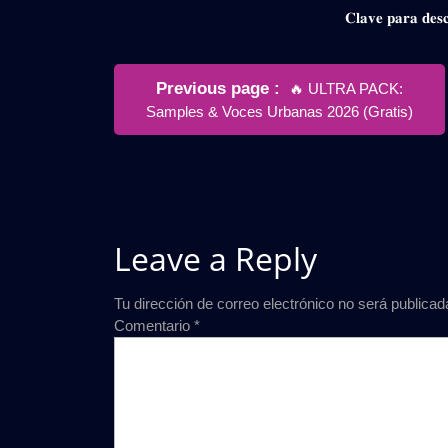
𝐂𝐥𝐚𝐯𝐞 𝐩𝐚𝐫𝐚 𝐝
Navegación
Older
Previous page
🔥 ULTRA PACK:
de
Posts
Samples & Voces Urbanas 2026 (Gratis)
entradas
Leave a Reply
Tu dirección de correo electrónico no será publicad
Comentario
*