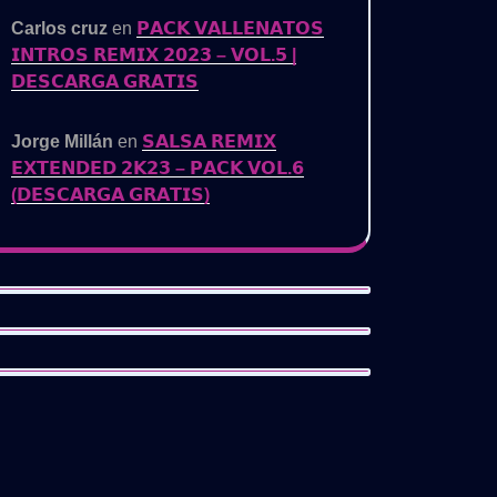
Carlos cruz
en
𝗣𝗔𝗖𝗞 𝗩𝗔𝗟𝗟𝗘𝗡𝗔𝗧𝗢𝗦
𝗜𝗡𝗧𝗥𝗢𝗦 𝗥𝗘𝗠𝗜𝗫 𝟮𝟬𝟮𝟯 – 𝗩𝗢𝗟.𝟱 |
𝗗𝗘𝗦𝗖𝗔𝗥𝗚𝗔 𝗚𝗥𝗔𝗧𝗜𝗦
Jorge Millán
en
𝗦𝗔𝗟𝗦𝗔 𝗥𝗘𝗠𝗜𝗫
𝗘𝗫𝗧𝗘𝗡𝗗𝗘𝗗 𝟮𝗞𝟮𝟯 – 𝗣𝗔𝗖𝗞 𝗩𝗢𝗟.𝟲
(𝗗𝗘𝗦𝗖𝗔𝗥𝗚𝗔 𝗚𝗥𝗔𝗧𝗜𝗦)