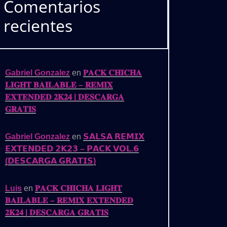
Comentarios
recientes
Gabriel Gonzalez
en
𝐏𝐀𝐂𝐊 𝐂𝐇𝐈𝐂𝐇𝐀
𝐋𝐈𝐆𝐇𝐓 𝐁𝐀𝐈𝐋𝐀𝐁𝐋𝐄 – 𝐑𝐄𝐌𝐈𝐗
𝐄𝐗𝐓𝐄𝐍𝐃𝐄𝐃 𝟐𝐊𝟐𝟒 | 𝐃𝐄𝐒𝐂𝐀𝐑𝐆𝐀
𝐆𝐑𝐀𝐓𝐈𝐒
Gabriel Gonzalez
en
𝗦𝗔𝗟𝗦𝗔 𝗥𝗘𝗠𝗜𝗫
𝗘𝗫𝗧𝗘𝗡𝗗𝗘𝗗 𝟮𝗞𝟮𝟯 – 𝗣𝗔𝗖𝗞 𝗩𝗢𝗟.𝟲
(𝗗𝗘𝗦𝗖𝗔𝗥𝗚𝗔 𝗚𝗥𝗔𝗧𝗜𝗦)
Luis
en
𝐏𝐀𝐂𝐊 𝐂𝐇𝐈𝐂𝐇𝐀 𝐋𝐈𝐆𝐇𝐓
𝐁𝐀𝐈𝐋𝐀𝐁𝐋𝐄 – 𝐑𝐄𝐌𝐈𝐗 𝐄𝐗𝐓𝐄𝐍𝐃𝐄𝐃
𝟐𝐊𝟐𝟒 | 𝐃𝐄𝐒𝐂𝐀𝐑𝐆𝐀 𝐆𝐑𝐀𝐓𝐈𝐒