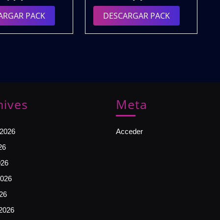
DJ
Energy
DESCARGAR
DESCARGAR
ARGAR PACK
DESCARGAR PACK
PACK
Vol.1
PACK
PACK
VOL.4
|
|
Gratis
GRATIS
hives
Meta
 2026
Acceder
26
026
026
026
2026