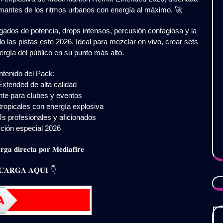
amantes de los ritmos urbanos con energía al máximo. 🚀
ados de potencia, drops intensos, percusión contagiosa y la
las pistas este 2026. Ideal para mezclar en vivo, crear sets
rgía del público en su punto más alto.
tenido del Pack:
tended de alta calidad
te para clubes y eventos
ropicales con energía explosiva
s profesionales y aficionados
ción especial 2026
𝐠𝐚 𝐝𝐢𝐫𝐞𝐜𝐭𝐚 𝐩𝐨𝐫 𝐌𝐞𝐝𝐢𝐚𝐟𝐢𝐫𝐞
𝐀𝐑𝐆𝐀 𝐀𝐐𝐔𝐈 👇