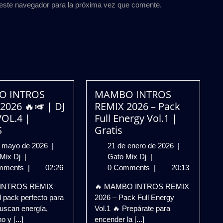
 este navegador para la próxima vez que comente.
O INTROS
MAMBO INTROS
2026 🔥🎺 | DJ
REMIX 2026 – Pack
OL.4 |
Full Energy Vol.1 |
S
Gratis
29
21
e mayo de 2026
|
21 de enero de 2026
|
MAMBO
de
MAMBO
de
 Mix Dj
|
Gato Mix Dj
|
INTROS
mayo
INTROS
enero
mments
|
02:26
0 Comments
|
20:13
REMIX
de
REMIX
de
INTROS REMIX
🔥 MAMBO INTROS REMIX
2026
2026
2026
2026
 pack perfecto para
2026 – Pack Full Energy
🔥
–
uscan energía,
Vol.1 🔥 Prepárate para
🎺
Pack
o y [...]
encender la [...]
|
Full