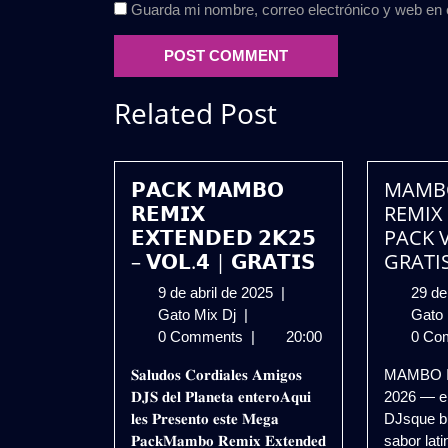
Guarda mi nombre, correo electrónico y web en
Related Post
𝗣𝗔𝗖𝗞 𝗠𝗔𝗠𝗕𝗢
MAMB
𝗥𝗘𝗠𝗜𝗫
REMIX 
𝗘𝗫𝗧𝗘𝗡𝗗𝗘𝗗 𝟮𝗞𝟮𝟱
PACK V
– 𝗩𝗢𝗟.𝟰 | 𝗚𝗥𝗔𝗧𝗜𝗦
GRATI
9
9 de abril de 2025
|
29 d
𝗣𝗔𝗖𝗞
de
Gato Mix Dj
|
Gato
𝗠𝗔𝗠𝗕𝗢
abril
0 Comments
|
20:00
0 Co
𝗥𝗘𝗠𝗜𝗫
de
𝐒𝐚𝐥𝐮𝐝𝐨𝐬 𝐂𝐨𝐫𝐝𝐢𝐚𝐥𝐞𝐬 𝐀𝐦𝐢𝐠𝐨𝐬
MAMBO 
𝗘𝗫𝗧𝗘𝗡𝗗𝗘𝗗
2025
𝐃𝐉𝐒 𝐝𝐞𝐥 𝐏𝐥𝐚𝐧𝐞𝐭𝐚 𝐞𝐧𝐭𝐞𝐫𝐨𝐀𝐪𝐮𝐢
2026 — el
𝟮𝗞𝟮𝟱
𝐥𝐞𝐬 𝐏𝐫𝐞𝐬𝐞𝐧𝐭𝐨 𝐞𝐬𝐭𝐞 𝐌𝐞𝐠𝐚
DJsque b
–
𝐏𝐚𝐜𝐤𝐌𝐚𝐦𝐛𝐨 𝐑𝐞𝐦𝐢𝐱 𝐄𝐱𝐭𝐞𝐧𝐝𝐞𝐝
sabor latin
𝗩𝗢𝗟.𝟰