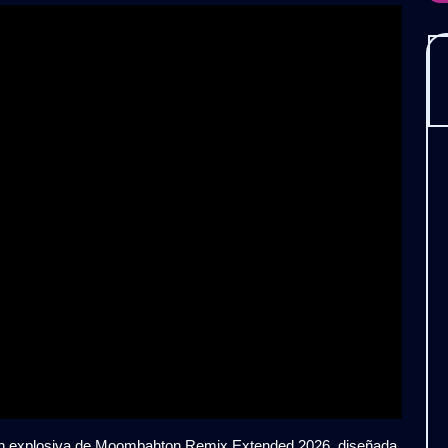
S
ión explosiva de Moombahton Remix Extended 2026, diseñada