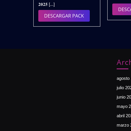
𝟐𝟎𝟐𝟓 [...]
|
DESC
𝗚𝗥𝗔𝗧𝗜𝗦
DESCARGAR
DESCARGAR PACK
PACK
Arc
agosto
julio 20
junio 2
mayo 2
abril 2
marzo 