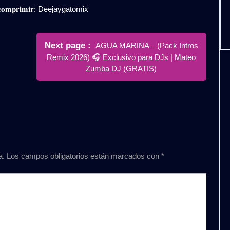
𝐞𝐬𝐜𝐨𝐦𝐩𝐫𝐢𝐦𝐢𝐫: Deejaygatomix
Newer
Next page
AGUA MARINA – (Pack Intros
Posts
Remix 2026) 🎧 Exclusivo para DJs | Mateo
Zumba DJ (GRATIS)
a.
Los campos obligatorios están marcados con
*