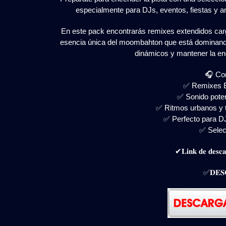
especialmente para DJs, eventos, fiestas y 
En este pack encontrarás remixes extendidos carg
esencia única del moombahton que está dominando 
dinámicos y mantener la ene
🎧 Con
✅ Remixes Ex
✅ Sonido poten
✅ Ritmos urbanos y t
✅ Perfecto para DJ
✅ Selec
✔𝐋𝐢𝐧𝐤 𝐝𝐞 𝐝𝐞𝐬𝐜𝐚
✅𝐃𝐄𝐒