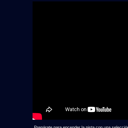
PACK
2026
(Vol.
1)
GRATI
Prepárate para encender la pista con una selecc