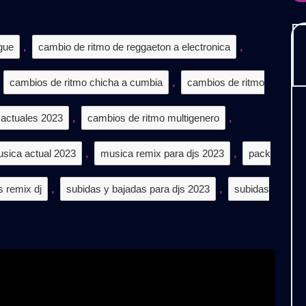


gue
,
cambio de ritmo de reggaeton a electronica
,
.𝟒)
𝐀𝐑𝐆𝐀
cambios de ritmo chicha a cumbia
,
cambios de ritmo
𝐈𝐒
actuales 2023
,
cambios de ritmo multigenero
,
sica actual 2023
,
musica remix para djs 2023
,
pack
s remix dj
,
subidas y bajadas para djs 2023
,
subidas