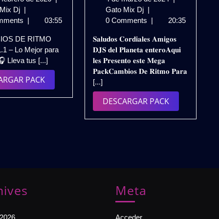
CAMBIOS
de
𝐏𝐀𝐂𝐊
de
 Mix Dj
|
Gato Mix Dj
|
DE
febrero
𝐂𝐀𝐌𝐁𝐈𝐎𝐒
marzo
mments
|
03:55
0 Comments
|
20:35
RITMO
de
𝐃𝐄
de
IOS DE RITMO
𝐒𝐚𝐥𝐮𝐝𝐨𝐬 𝐂𝐨𝐫𝐝𝐢𝐚𝐥𝐞𝐬 𝐀𝐦𝐢𝐠𝐨𝐬
2026
2026
𝐑𝐈𝐓𝐌𝐎
2024
.1 – Lo Mejor para
𝐃𝐉𝐒 𝐝𝐞𝐥 𝐏𝐥𝐚𝐧𝐞𝐭𝐚 𝐞𝐧𝐭𝐞𝐫𝐨𝐀𝐪𝐮𝐢
VOL.1
𝐏𝐀𝐑𝐀
 Lleva tus [...]
𝐥𝐞𝐬 𝐏𝐫𝐞𝐬𝐞𝐧𝐭𝐨 𝐞𝐬𝐭𝐞 𝐌𝐞𝐠𝐚
–
𝐃𝐉𝐒
𝐏𝐚𝐜𝐤𝐂𝐚𝐦𝐛𝐢𝐨𝐬 𝐃𝐞 𝐑𝐢𝐭𝐦𝐨 𝐏𝐚𝐫𝐚
Lo
𝟐𝟎𝟐𝟒
DESCARGAR
ARGAR PACK
[...]
Mejor
–
PACK
para
𝐕𝐎𝐋.𝟏
DESCARGAR
DESCARGAR PACK
DJs
|
PACK
Pro
𝐃𝐄𝐒𝐂𝐀𝐑𝐆𝐀
|
𝐆𝐑𝐀𝐓𝐈𝐒
Gratis
hives
Meta
 2026
Acceder