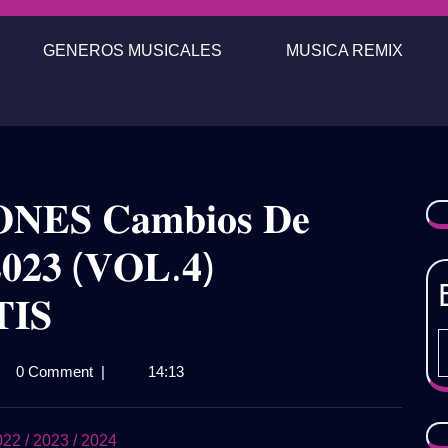
GENEROS MUSICALES
MUSICA REMIX
𝐍𝐄𝐒 𝐂𝐚𝐦𝐛𝐢𝐨𝐬 𝐃𝐞
𝟎𝟐𝟑 (𝐕𝐎𝐋.𝟒)
𝐈𝐒

0 Comment
|
14:13
𝐒𝐈𝐂𝐈𝐎𝐍𝐄𝐒
𝐨𝐬
2 / 2023 / 2024