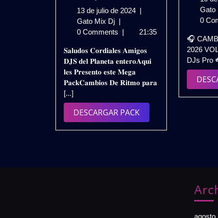
Gato
13
13 de julio de 2024
|
0 Co
𝗖𝗔𝗠𝗕𝗜𝗢𝗦
de
Gato Mix Dj
|
𝗗𝗘
julio
0 Comments
|
21:35
🎧 CAMB
𝗥𝗜𝗧𝗠𝗢
de
2026 VOL
𝐒𝐚𝐥𝐮𝐝𝐨𝐬 𝐂𝐨𝐫𝐝𝐢𝐚𝐥𝐞𝐬 𝐀𝐦𝐢𝐠𝐨𝐬
𝗘𝗫𝗧𝗘𝗡𝗗𝗘𝗗
2024
DJs Pro 🎧
𝐃𝐉𝐒 𝐝𝐞𝐥 𝐏𝐥𝐚𝐧𝐞𝐭𝐚 𝐞𝐧𝐭𝐞𝐫𝐨𝐀𝐪𝐮𝐢
𝗣𝗔𝗥𝗔
𝐥𝐞𝐬 𝐏𝐫𝐞𝐬𝐞𝐧𝐭𝐨 𝐞𝐬𝐭𝐞 𝐌𝐞𝐠𝐚
𝗗𝗝𝗦
DESC
𝐏𝐚𝐜𝐤𝐂𝐚𝐦𝐛𝐢𝐨𝐬 𝐃𝐞 𝐑𝐢𝐭𝐦𝐨 𝐩𝐚𝐫𝐚
𝟮𝟬𝟮𝟰
[...]
(𝗣𝗔𝗖𝗞
𝗩𝗢𝗟.𝟰)
DESCARGAR
DESCARGAR PACK
𝗚𝗥𝗔𝗧𝗜𝗦
PACK
Arc
agosto