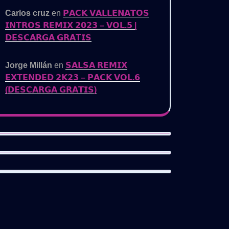
Carlos cruz
en
𝗣𝗔𝗖𝗞 𝗩𝗔𝗟𝗟𝗘𝗡𝗔𝗧𝗢𝗦
𝗜𝗡𝗧𝗥𝗢𝗦 𝗥𝗘𝗠𝗜𝗫 𝟮𝟬𝟮𝟯 – 𝗩𝗢𝗟.𝟱 |
𝗗𝗘𝗦𝗖𝗔𝗥𝗚𝗔 𝗚𝗥𝗔𝗧𝗜𝗦
Jorge Millán
en
𝗦𝗔𝗟𝗦𝗔 𝗥𝗘𝗠𝗜𝗫
𝗘𝗫𝗧𝗘𝗡𝗗𝗘𝗗 𝟮𝗞𝟮𝟯 – 𝗣𝗔𝗖𝗞 𝗩𝗢𝗟.𝟲
(𝗗𝗘𝗦𝗖𝗔𝗥𝗚𝗔 𝗚𝗥𝗔𝗧𝗜𝗦)