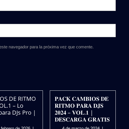
 este navegador para la próxima vez que comente.
OS DE RITMO
𝐏𝐀𝐂𝐊 𝐂𝐀𝐌𝐁𝐈𝐎𝐒 𝐃𝐄
OL.1 – Lo
𝐑𝐈𝐓𝐌𝐎 𝐏𝐀𝐑𝐀 𝐃𝐉𝐒
para DJs Pro |
𝟐𝟎𝟐𝟒 – 𝐕𝐎𝐋.𝟏 |
𝐃𝐄𝐒𝐂𝐀𝐑𝐆𝐀 𝐆𝐑𝐀𝐓𝐈𝐒
10
4
 febrero de 2026
|
4 de marzo de 2024
|