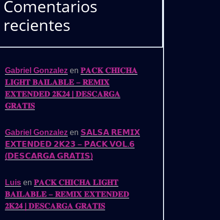
Comentarios
recientes
Gabriel Gonzalez
en
𝐏𝐀𝐂𝐊 𝐂𝐇𝐈𝐂𝐇𝐀
𝐋𝐈𝐆𝐇𝐓 𝐁𝐀𝐈𝐋𝐀𝐁𝐋𝐄 – 𝐑𝐄𝐌𝐈𝐗
𝐄𝐗𝐓𝐄𝐍𝐃𝐄𝐃 𝟐𝐊𝟐𝟒 | 𝐃𝐄𝐒𝐂𝐀𝐑𝐆𝐀
𝐆𝐑𝐀𝐓𝐈𝐒
Gabriel Gonzalez
en
𝗦𝗔𝗟𝗦𝗔 𝗥𝗘𝗠𝗜𝗫
𝗘𝗫𝗧𝗘𝗡𝗗𝗘𝗗 𝟮𝗞𝟮𝟯 – 𝗣𝗔𝗖𝗞 𝗩𝗢𝗟.𝟲
(𝗗𝗘𝗦𝗖𝗔𝗥𝗚𝗔 𝗚𝗥𝗔𝗧𝗜𝗦)
Luis
en
𝐏𝐀𝐂𝐊 𝐂𝐇𝐈𝐂𝐇𝐀 𝐋𝐈𝐆𝐇𝐓
𝐁𝐀𝐈𝐋𝐀𝐁𝐋𝐄 – 𝐑𝐄𝐌𝐈𝐗 𝐄𝐗𝐓𝐄𝐍𝐃𝐄𝐃
𝟐𝐊𝟐𝟒 | 𝐃𝐄𝐒𝐂𝐀𝐑𝐆𝐀 𝐆𝐑𝐀𝐓𝐈𝐒