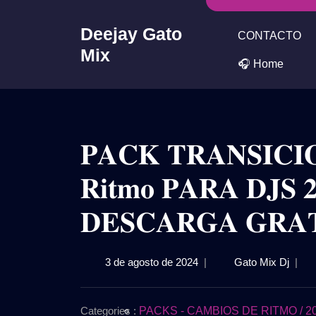
Skip
to
Deejay Gato
CONTACTO
content
Mix
🎧 Home
𝐏𝐀𝐂𝐊 𝐓𝐑𝐀𝐍𝐒𝐈𝐂𝐈𝐎
𝐑𝐢𝐭𝐦𝐨 𝐏𝐀𝐑𝐀 𝐃𝐉𝐒 
𝐃𝐄𝐒𝐂𝐀𝐑𝐆𝐀 𝐆𝐑𝐀𝐓
3
𝐏𝐀𝐂
3 de agosto de 2024
|
Gato Mix Dj
|
de
𝐓𝐑𝐀𝐍
agosto
𝐂𝐚𝐦𝐛
de
𝐃𝐞
Categories :
PACKS - CAMBIOS DE RITMO / 202