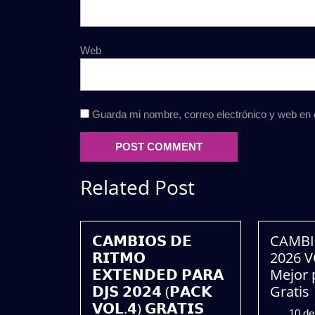
Web
Guarda mi nombre, correo electrónico y web en
Related Post
𝗖𝗔𝗠𝗕𝗜𝗢𝗦 𝗗𝗘
CAMBI
𝗥𝗜𝗧𝗠𝗢
2026 V
𝗘𝗫𝗧𝗘𝗡𝗗𝗘𝗗 𝗣𝗔𝗥𝗔
Mejor 
𝗗𝗝𝗦 𝟮𝟬𝟮𝟰 (𝗣𝗔𝗖𝗞
Gratis
𝗩𝗢𝗟.𝟰) 𝗚𝗥𝗔𝗧𝗜𝗦
10 de