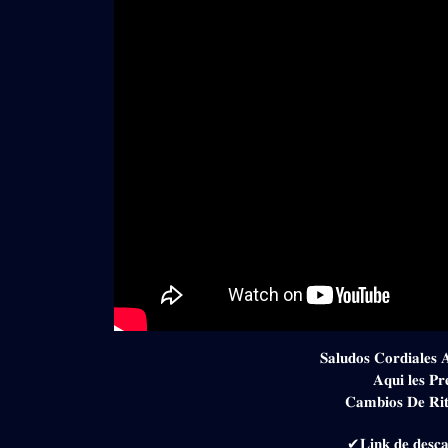
𝐒𝐚𝐥𝐮𝐝𝐨𝐬 𝐂𝐨𝐫𝐝𝐢𝐚𝐥𝐞𝐬 
𝐀𝐪𝐮𝐢 𝐥𝐞𝐬 𝐏𝐫
𝐂𝐚𝐦𝐛𝐢𝐨𝐬 𝐃𝐞 𝐑𝐢
✔𝐋𝐢𝐧𝐤 𝐝𝐞 𝐝𝐞𝐬𝐜𝐚