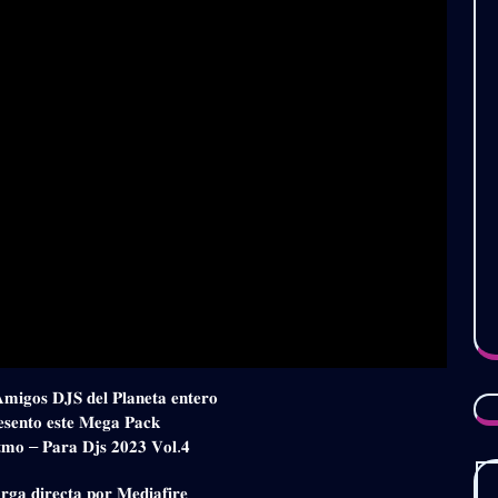
𝐀𝐦𝐢𝐠𝐨𝐬 𝐃𝐉𝐒 𝐝𝐞𝐥 𝐏𝐥𝐚𝐧𝐞𝐭𝐚 𝐞𝐧𝐭𝐞𝐫𝐨
𝐞𝐬𝐞𝐧𝐭𝐨 𝐞𝐬𝐭𝐞 𝐌𝐞𝐠𝐚 𝐏𝐚𝐜𝐤
𝐦𝐨 – 𝐏𝐚𝐫𝐚 𝐃𝐣𝐬 𝟐𝟎𝟐𝟑 𝐕𝐨𝐥.𝟒
𝐠𝐚 𝐝𝐢𝐫𝐞𝐜𝐭𝐚 𝐩𝐨𝐫 𝐌𝐞𝐝𝐢𝐚𝐟𝐢𝐫𝐞