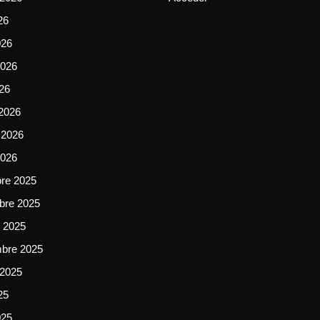
26
026
026
026
2026
 2026
2026
bre 2025
bre 2025
e 2025
mbre 2025
 2025
25
025