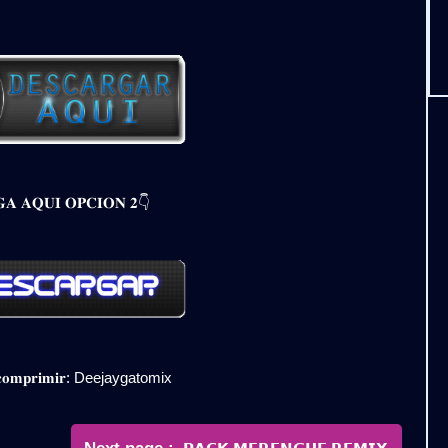
𝐀 𝐀𝐐𝐔𝐈 𝐎𝐏𝐂𝐈𝐎𝐍 𝟐👇
𝐞𝐬𝐜𝐨𝐦𝐩𝐫𝐢𝐦𝐢𝐫: Deejaygatomix
Newer