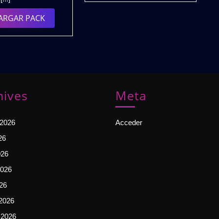
𝗩𝗢𝗟.𝟯
(𝗗𝗘𝗦𝗖𝗔𝗥𝗚𝗔
DESCARGAR
ARGAR PACK
𝗚𝗥𝗔𝗧𝗨𝗜𝗧𝗔)
PACK
hives
Meta
 2026
Acceder
26
026
026
026
2026
 2026