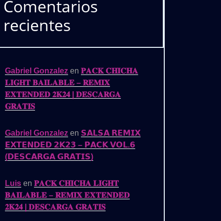
Comentarios
recientes
Gabriel Gonzalez
en
𝐏𝐀𝐂𝐊 𝐂𝐇𝐈𝐂𝐇𝐀
𝐋𝐈𝐆𝐇𝐓 𝐁𝐀𝐈𝐋𝐀𝐁𝐋𝐄 – 𝐑𝐄𝐌𝐈𝐗
𝐄𝐗𝐓𝐄𝐍𝐃𝐄𝐃 𝟐𝐊𝟐𝟒 | 𝐃𝐄𝐒𝐂𝐀𝐑𝐆𝐀
𝐆𝐑𝐀𝐓𝐈𝐒
Gabriel Gonzalez
en
𝗦𝗔𝗟𝗦𝗔 𝗥𝗘𝗠𝗜𝗫
𝗘𝗫𝗧𝗘𝗡𝗗𝗘𝗗 𝟮𝗞𝟮𝟯 – 𝗣𝗔𝗖𝗞 𝗩𝗢𝗟.𝟲
(𝗗𝗘𝗦𝗖𝗔𝗥𝗚𝗔 𝗚𝗥𝗔𝗧𝗜𝗦)
Luis
en
𝐏𝐀𝐂𝐊 𝐂𝐇𝐈𝐂𝐇𝐀 𝐋𝐈𝐆𝐇𝐓
𝐁𝐀𝐈𝐋𝐀𝐁𝐋𝐄 – 𝐑𝐄𝐌𝐈𝐗 𝐄𝐗𝐓𝐄𝐍𝐃𝐄𝐃
𝟐𝐊𝟐𝟒 | 𝐃𝐄𝐒𝐂𝐀𝐑𝐆𝐀 𝐆𝐑𝐀𝐓𝐈𝐒