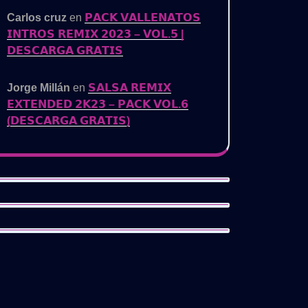
Carlos cruz
en
𝗣𝗔𝗖𝗞 𝗩𝗔𝗟𝗟𝗘𝗡𝗔𝗧𝗢𝗦
𝗜𝗡𝗧𝗥𝗢𝗦 𝗥𝗘𝗠𝗜𝗫 𝟮𝟬𝟮𝟯 – 𝗩𝗢𝗟.𝟱 |
𝗗𝗘𝗦𝗖𝗔𝗥𝗚𝗔 𝗚𝗥𝗔𝗧𝗜𝗦
Jorge Millán
en
𝗦𝗔𝗟𝗦𝗔 𝗥𝗘𝗠𝗜𝗫
𝗘𝗫𝗧𝗘𝗡𝗗𝗘𝗗 𝟮𝗞𝟮𝟯 – 𝗣𝗔𝗖𝗞 𝗩𝗢𝗟.𝟲
(𝗗𝗘𝗦𝗖𝗔𝗥𝗚𝗔 𝗚𝗥𝗔𝗧𝗜𝗦)