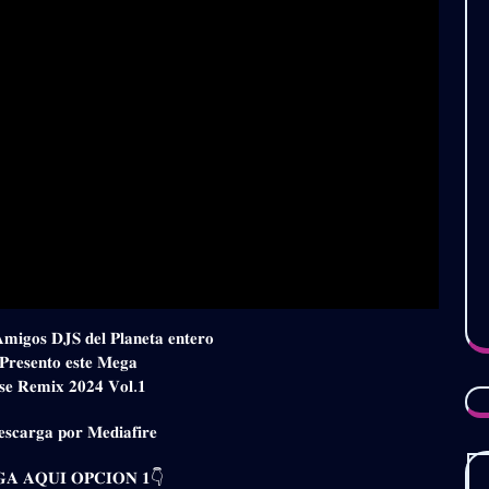
𝐀𝐦𝐢𝐠𝐨𝐬 𝐃𝐉𝐒 𝐝𝐞𝐥 𝐏𝐥𝐚𝐧𝐞𝐭𝐚 𝐞𝐧𝐭𝐞𝐫𝐨
 𝐏𝐫𝐞𝐬𝐞𝐧𝐭𝐨 𝐞𝐬𝐭𝐞 𝐌𝐞𝐠𝐚
𝐞 𝐑𝐞𝐦𝐢𝐱 𝟐𝟎𝟐𝟒 𝐕𝐨𝐥.𝟏
𝐬𝐜𝐚𝐫𝐠𝐚 𝐩𝐨𝐫 𝐌𝐞𝐝𝐢𝐚𝐟𝐢𝐫𝐞
𝐀 𝐀𝐐𝐔𝐈 𝐎𝐏𝐂𝐈𝐎𝐍 𝟏👇