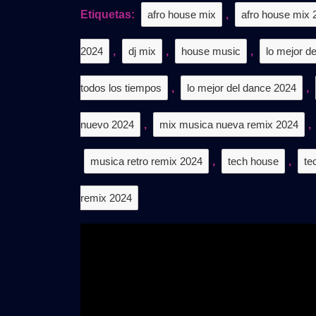
𝐕𝐎𝐋
Etiquetas:
afro house mix
,
afro house mix 
|
𝐃𝐄𝐒
2024
,
dj mix
,
house music
,
lo mejor d
𝐆𝐑𝐀
todos los tiempos
,
lo mejor del dance 2024
,
nuevo 2024
,
mix musica nueva remix 2024
,
musica retro remix 2024
,
tech house
,
te
remix 2024