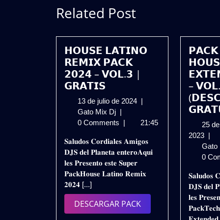
Related Post
𝗛𝗢𝗨𝗦𝗘 𝗟𝗔𝗧𝗜𝗡𝗢
𝗣𝗔𝗖𝗞
𝗥𝗘𝗠𝗜𝗫 𝗣𝗔𝗖𝗞
𝗛𝗢𝗨𝗦
𝟮𝟬𝟮𝟰 – 𝗩𝗢𝗟.𝟯 |
𝗘𝗫𝗧𝗘
𝗚𝗥𝗔𝗧𝗜𝗦
– 𝗩𝗢𝗟
(𝗗𝗘𝗦
13
13 de julio de 2024
|
𝗚𝗥𝗔𝗧
𝗛𝗢𝗨𝗦𝗘
de
Gato Mix Dj
|
𝗟𝗔𝗧𝗜𝗡𝗢
julio
0 Comments
|
21:45
25 de
𝗥𝗘𝗠𝗜𝗫
de
25
2023
|
𝐒𝐚𝐥𝐮𝐝𝐨𝐬 𝐂𝐨𝐫𝐝𝐢𝐚𝐥𝐞𝐬 𝐀𝐦𝐢𝐠𝐨𝐬
𝗣𝗔𝗖𝗞
2024
de
Gato
𝐃𝐉𝐒 𝐝𝐞𝐥 𝐏𝐥𝐚𝐧𝐞𝐭𝐚 𝐞𝐧𝐭𝐞𝐫𝐨𝐀𝐪𝐮𝐢
𝟮𝟬𝟮𝟰
nov
0 Co
𝐥𝐞𝐬 𝐏𝐫𝐞𝐬𝐞𝐧𝐭𝐨 𝐞𝐬𝐭𝐞 𝐒𝐮𝐩𝐞𝐫
–
de
𝐏𝐚𝐜𝐤𝐇𝐨𝐮𝐬𝐞 𝐋𝐚𝐭𝐢𝐧𝐨 𝐑𝐞𝐦𝐢𝐱
𝐒𝐚𝐥𝐮𝐝𝐨𝐬 𝐂
𝗩𝗢𝗟.𝟯
202
𝟐𝟎𝟐𝟒 [...]
𝐃𝐉𝐒 𝐝𝐞𝐥 𝐏
|
𝐥𝐞𝐬 𝐏𝐫𝐞𝐬𝐞
𝗚𝗥𝗔𝗧𝗜𝗦
DESCARGAR
DESCARGAR PACK
𝐏𝐚𝐜𝐤𝐓𝐞𝐜
PACK
𝐄𝐱𝐭𝐞𝐧𝐝𝐞𝐝