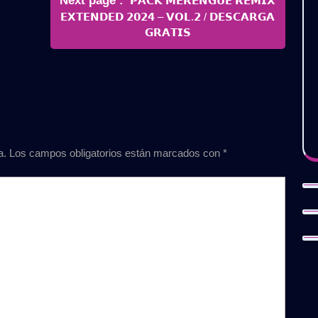
Next page
𝗣𝗔𝗖𝗞 𝗠𝗘𝗥𝗘𝗡𝗚𝗨𝗘 𝗥𝗘𝗠𝗜𝗫
Posts
𝗘𝗫𝗧𝗘𝗡𝗗𝗘𝗗 𝟮𝟬𝟮𝟰 – 𝗩𝗢𝗟.𝟮 / 𝗗𝗘𝗦𝗖𝗔𝗥𝗚𝗔
𝗚𝗥𝗔𝗧𝗜𝗦
a.
Los campos obligatorios están marcados con
*