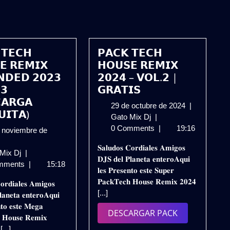
 𝗧𝗘𝗖𝗛
𝗣𝗔𝗖𝗞 𝗧𝗘𝗖𝗛
𝗘 𝗥𝗘𝗠𝗜𝗫
𝗛𝗢𝗨𝗦𝗘 𝗥𝗘𝗠𝗜𝗫
𝗡𝗗𝗘𝗗 𝟮𝟬𝟮𝟯
𝟮𝟬𝟮𝟰 – 𝗩𝗢𝗟.𝟮 |
.𝟯
𝗚𝗥𝗔𝗧𝗜𝗦
𝗔𝗥𝗚𝗔
29
29 de octubre de 2024
|
𝗨𝗜𝗧𝗔)
𝗣𝗔𝗖𝗞
de
Gato Mix Dj
|
𝗧𝗘𝗖𝗛
octubre
0 Comments
|
19:16
 noviembre de
𝗛𝗢𝗨𝗦𝗘
de
𝐒𝐚𝐥𝐮𝐝𝐨𝐬 𝐂𝐨𝐫𝐝𝐢𝐚𝐥𝐞𝐬 𝐀𝐦𝐢𝐠𝐨𝐬
𝗥𝗘𝗠𝗜𝗫
2024
𝗣𝗔𝗖𝗞
 Mix Dj
|
𝐃𝐉𝐒 𝐝𝐞𝐥 𝐏𝐥𝐚𝐧𝐞𝐭𝐚 𝐞𝐧𝐭𝐞𝐫𝐨𝐀𝐪𝐮𝐢
𝟮𝟬𝟮𝟰
iembre
𝗧𝗘𝗖𝗛
mments
|
15:18
𝐥𝐞𝐬 𝐏𝐫𝐞𝐬𝐞𝐧𝐭𝐨 𝐞𝐬𝐭𝐞 𝐒𝐮𝐩𝐞𝐫
–
𝗛𝗢𝗨𝗦𝗘
𝐏𝐚𝐜𝐤𝐓𝐞𝐜𝐡 𝐇𝐨𝐮𝐬𝐞 𝐑𝐞𝐦𝐢𝐱 𝟐𝟎𝟐𝟒
𝐨𝐫𝐝𝐢𝐚𝐥𝐞𝐬 𝐀𝐦𝐢𝐠𝐨𝐬
𝗩𝗢𝗟.𝟮
3
𝗥𝗘𝗠𝗜𝗫
[...]
𝐚𝐧𝐞𝐭𝐚 𝐞𝐧𝐭𝐞𝐫𝐨𝐀𝐪𝐮𝐢
|
𝗘𝗫𝗧𝗘𝗡𝗗𝗘𝗗
𝐧𝐭𝐨 𝐞𝐬𝐭𝐞 𝐌𝐞𝐠𝐚
𝗚𝗥𝗔𝗧𝗜𝗦
𝟮𝟬𝟮𝟯
DESCARGAR
DESCARGAR PACK
 𝐇𝐨𝐮𝐬𝐞 𝐑𝐞𝐦𝐢𝐱
–
PACK
 [...]