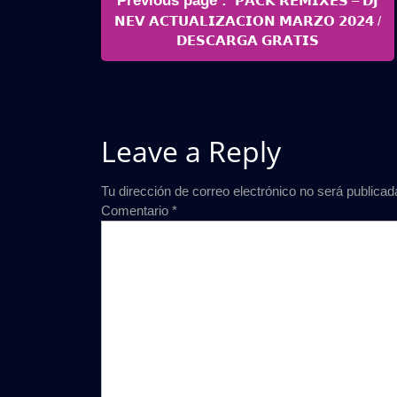
Previous page
𝗣𝗔𝗖𝗞 𝗥𝗘𝗠𝗜𝗫𝗘𝗦 – 𝗗𝗝
de
Posts
𝗡𝗘𝗩 𝗔𝗖𝗧𝗨𝗔𝗟𝗜𝗭𝗔𝗖𝗜𝗢𝗡 𝗠𝗔𝗥𝗭𝗢 𝟮𝟬𝟮𝟰 /
entradas
𝗗𝗘𝗦𝗖𝗔𝗥𝗚𝗔 𝗚𝗥𝗔𝗧𝗜𝗦
Leave a Reply
Tu dirección de correo electrónico no será publicad
Comentario
*