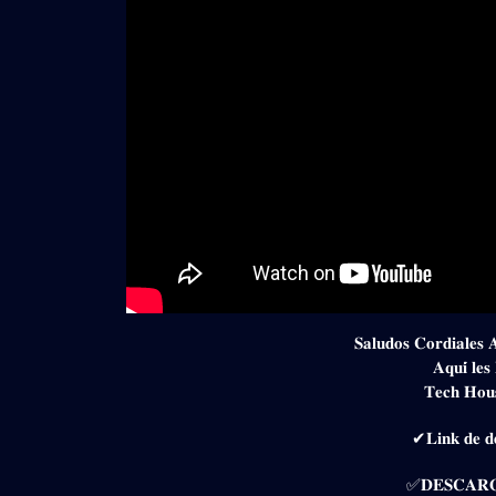
𝐒𝐚𝐥𝐮𝐝𝐨𝐬 𝐂𝐨𝐫𝐝𝐢𝐚𝐥𝐞𝐬 
𝐀𝐪𝐮𝐢́ 𝐥𝐞𝐬
𝐓𝐞𝐜𝐡 𝐇𝐨𝐮
✔𝐋𝐢𝐧𝐤 𝐝𝐞 𝐝𝐞
✅𝐃𝐄𝐒𝐂𝐀𝐑𝐆