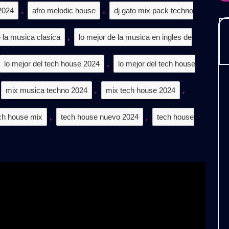
.𝟏
2024
,
afro melodic house
,
dj gato mix pack techno
𝐂𝐀𝐑𝐆𝐀
e la musica clasica
𝐈𝐒
,
lo mejor de la musica en ingles de
lo mejor del tech house 2024
,
lo mejor del tech house
mix musica techno 2024
,
mix tech house 2024
,
ch house mix
,
tech house nuevo 2024
,
tech house