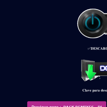
✅𝐃𝐄𝐒𝐂𝐀𝐑𝐆
𝐂𝐥𝐚𝐯𝐞 𝐩𝐚𝐫𝐚 𝐝
Navegación
Older