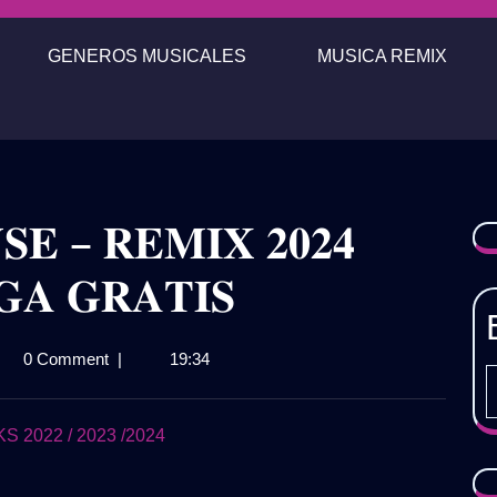
GENEROS MUSICALES
MUSICA REMIX
𝐄 – 𝐑𝐄𝐌𝐈𝐗 𝟐𝟎𝟐𝟒
𝐀 𝐆𝐑𝐀𝐓𝐈𝐒
𝐊
0 Comment
|
19:34
𝐇
𝐒𝐄
2022 / 2023 /2024
𝐈𝐗