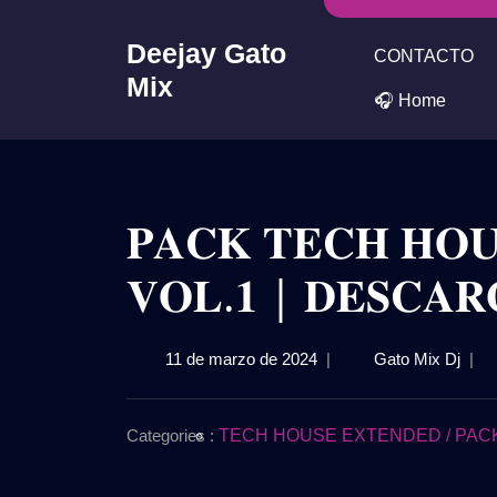
Skip
to
Deejay Gato
CONTACTO
content
Mix
🎧 Home
𝐏𝐀𝐂𝐊 𝐓𝐄𝐂𝐇 𝐇𝐎𝐔
𝐕𝐎𝐋.𝟏 | 𝐃𝐄𝐒𝐂𝐀𝐑
11
𝐏𝐀𝐂
11 de marzo de 2024
|
Gato Mix Dj
|
de
𝐓𝐄𝐂
marzo
𝐇𝐎𝐔
de
–
Categories :
TECH HOUSE EXTENDED / PACKS 
2024
𝐑𝐄𝐌
𝟐𝟎𝟐𝟒