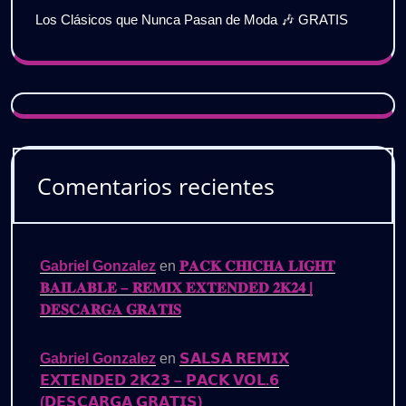
Los Clásicos que Nunca Pasan de Moda 🎶 GRATIS
Comentarios recientes
Gabriel Gonzalez
en
𝐏𝐀𝐂𝐊 𝐂𝐇𝐈𝐂𝐇𝐀 𝐋𝐈𝐆𝐇𝐓
𝐁𝐀𝐈𝐋𝐀𝐁𝐋𝐄 – 𝐑𝐄𝐌𝐈𝐗 𝐄𝐗𝐓𝐄𝐍𝐃𝐄𝐃 𝟐𝐊𝟐𝟒 |
𝐃𝐄𝐒𝐂𝐀𝐑𝐆𝐀 𝐆𝐑𝐀𝐓𝐈𝐒
Gabriel Gonzalez
en
𝗦𝗔𝗟𝗦𝗔 𝗥𝗘𝗠𝗜𝗫
𝗘𝗫𝗧𝗘𝗡𝗗𝗘𝗗 𝟮𝗞𝟮𝟯 – 𝗣𝗔𝗖𝗞 𝗩𝗢𝗟.𝟲
(𝗗𝗘𝗦𝗖𝗔𝗥𝗚𝗔 𝗚𝗥𝗔𝗧𝗜𝗦)