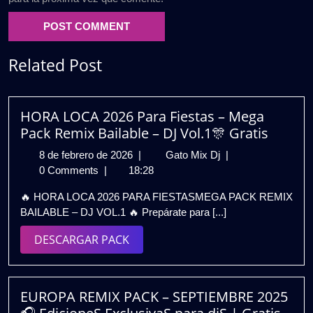
Related Post
HORA LOCA 2026 Para Fiestas – Mega
Pack Remix Bailable – DJ Vol.1🎊 Gratis
8
HORA
8 de febrero de 2026
|
Gato Mix Dj
|
de
LOCA
0 Comments
|
18:28
febrero
2026
🔥 HORA LOCA 2026 PARA FIESTASMEGA PACK REMIX
de
Para
BAILABLE – DJ VOL.1 🔥 Prepárate para [...]
2026
Fiestas
–
DESCARGAR
DESCARGAR PACK
Mega
PACK
Pack
Remix
Bailable
EUROPA REMIX PACK – SEPTIEMBRE 2025
–