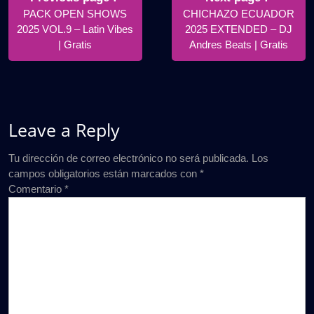
de
Posts
Posts
PACK OPEN SHOWS
CHICHAZO ECUADOR
entradas
2025 VOL.9 – Latin Vibes
2025 EXTENDED – DJ
| Gratis
Andres Beats | Gratis
Leave a Reply
Tu dirección de correo electrónico no será publicada.
Los
campos obligatorios están marcados con
*
Comentario
*