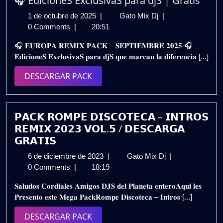
🎧 EdicioneS ExclusivaS para djS | Gratis
DJ
1
EUROPA
1 de octubre de 2025
|
Gato Mix Dj
|
Vol.1
de
REMIX
0 Comments
|
20:51
🎊
octubre
PACK
Gratis
🎧 𝐄𝐔𝐑𝐎𝐏𝐀 𝐑𝐄𝐌𝐈𝐗 𝐏𝐀𝐂𝐊 – 𝐒𝐄𝐏𝐓𝐈𝐄𝐌𝐁𝐑𝐄 𝟐𝟎𝟐𝟓 🎧
de
–
𝐄𝐝𝐢𝐜𝐢𝐨𝐧𝐞𝐒 𝐄𝐱𝐜𝐥𝐮𝐬𝐢𝐯𝐚𝐒 𝐩𝐚𝐫𝐚 𝐝𝐣𝐒 𝐪𝐮𝐞 𝐦𝐚𝐫𝐜𝐚𝐧 𝐥𝐚 𝐝𝐢𝐟𝐞𝐫𝐞𝐧𝐜𝐢𝐚 [...]
2025
SEPTIEMBRE
2025
DESCARGAR
DESCARGAR PACK
🎧
PACK
EdicioneS
ExclusivaS
para
𝗣𝗔𝗖𝗞 𝗥𝗢𝗠𝗣𝗘 𝗗𝗜𝗦𝗖𝗢𝗧𝗘𝗖𝗔 – 𝗜𝗡𝗧𝗥𝗢𝗦
djS
𝗥𝗘𝗠𝗜𝗫 𝟮𝟬𝟮𝟯 𝗩𝗢𝗟.𝟱 / 𝗗𝗘𝗦𝗖𝗔𝗥𝗚𝗔
|
𝗚𝗥𝗔𝗧𝗜𝗦
Gratis
6
𝗣𝗔𝗖𝗞
6 de diciembre de 2023
|
Gato Mix Dj
|
de
𝗥𝗢𝗠𝗣𝗘
0 Comments
|
18:19
diciembre
𝗗𝗜𝗦𝗖𝗢𝗧𝗘𝗖𝗔
𝐒𝐚𝐥𝐮𝐝𝐨𝐬 𝐂𝐨𝐫𝐝𝐢𝐚𝐥𝐞𝐬 𝐀𝐦𝐢𝐠𝐨𝐬 𝐃𝐉𝐒 𝐝𝐞𝐥 𝐏𝐥𝐚𝐧𝐞𝐭𝐚 𝐞𝐧𝐭𝐞𝐫𝐨𝐀𝐪𝐮𝐢́ 𝐥𝐞𝐬
de
–
𝐏𝐫𝐞𝐬𝐞𝐧𝐭𝐨 𝐞𝐬𝐭𝐞 𝐌𝐞𝐠𝐚 𝐏𝐚𝐜𝐤𝐑𝐨𝐦𝐩𝐞 𝐃𝐢𝐬𝐜𝐨𝐭𝐞𝐜𝐚 – 𝐈𝐧𝐭𝐫𝐨𝐬 [...]
2023
𝗜𝗡𝗧𝗥𝗢𝗦
𝗥𝗘𝗠𝗜𝗫
DESCARGAR
DESCARGAR PACK
𝟮𝟬𝟮𝟯