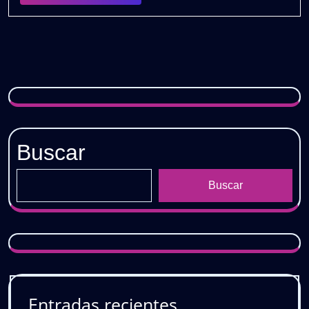
PACK
𝗩𝗢𝗟.𝟱
/
𝗗𝗘𝗦𝗖𝗔𝗥𝗚𝗔
𝗚𝗥𝗔𝗧𝗜𝗦
Buscar
Buscar
Entradas recientes