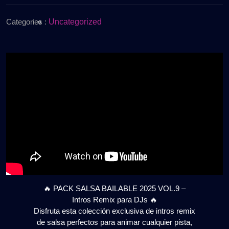
de
2025
2025
VOL.8
Categories :
Uncategorized
–
Intros
Remix
para
DJs
|
Gratis
🔥 PACK SALSA BAILABLE 2025 VOL.9 –
Intros Remix para DJs 🔥
Disfruta esta colección exclusiva de intros remix
de salsa perfectos para animar cualquier pista,