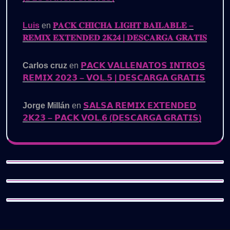
Luis
en
𝐏𝐀𝐂𝐊 𝐂𝐇𝐈𝐂𝐇𝐀 𝐋𝐈𝐆𝐇𝐓 𝐁𝐀𝐈𝐋𝐀𝐁𝐋𝐄 –
𝐑𝐄𝐌𝐈𝐗 𝐄𝐗𝐓𝐄𝐍𝐃𝐄𝐃 𝟐𝐊𝟐𝟒 | 𝐃𝐄𝐒𝐂𝐀𝐑𝐆𝐀 𝐆𝐑𝐀𝐓𝐈𝐒
Carlos cruz
en
𝗣𝗔𝗖𝗞 𝗩𝗔𝗟𝗟𝗘𝗡𝗔𝗧𝗢𝗦 𝗜𝗡𝗧𝗥𝗢𝗦
𝗥𝗘𝗠𝗜𝗫 𝟮𝟬𝟮𝟯 – 𝗩𝗢𝗟.𝟱 | 𝗗𝗘𝗦𝗖𝗔𝗥𝗚𝗔 𝗚𝗥𝗔𝗧𝗜𝗦
Jorge Millán
en
𝗦𝗔𝗟𝗦𝗔 𝗥𝗘𝗠𝗜𝗫 𝗘𝗫𝗧𝗘𝗡𝗗𝗘𝗗
𝟮𝗞𝟮𝟯 – 𝗣𝗔𝗖𝗞 𝗩𝗢𝗟.𝟲 (𝗗𝗘𝗦𝗖𝗔𝗥𝗚𝗔 𝗚𝗥𝗔𝗧𝗜𝗦)