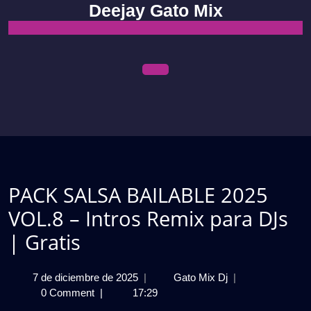
Skip
Deejay Gato Mix
to
content
Open
Menu
PACK SALSA BAILABLE 2025
VOL.8 – Intros Remix para DJs
| Gratis
7
PACK
7 de diciembre de 2025
|
Gato Mix Dj
|
de
SALSA
0 Comment
|
17:29
diciembre
BAILABLE