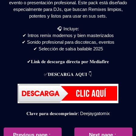
evento o presentación profesional. Este pack está diseñado
especialmente para DJs, que buscan Remixes limpios,
potentes y listos para usar en sus sets.
🎧 Incluye:
✔ Intros remix modernos y bien masterizados
✔ Sonido profesional para discotecas, eventos
✔ Selección de salsa bailable 2025
✔𝐋𝐢𝐧𝐤 𝐝𝐞 𝐝𝐞𝐬𝐜𝐚𝐫𝐠𝐚 𝐝𝐢𝐫𝐞𝐜𝐭𝐚 𝐩𝐨𝐫 𝐌𝐞𝐝𝐢𝐚𝐟𝐢𝐫𝐞
✅𝐃𝐄𝐒𝐂𝐀𝐑𝐆𝐀 𝐀𝐐𝐔𝐈 👇
𝐂𝐥𝐚𝐯𝐞 𝐩𝐚𝐫𝐚 𝐝𝐞𝐬𝐜𝐨𝐦𝐩𝐫𝐢𝐦𝐢𝐫: Deejaygatomix
Navegación
Older
Newer
Previous page
Next page