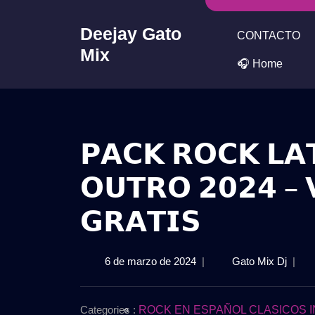
Skip
to
Deejay Gato
CONTACTO
content
Mix
🎧 Home
𝗣𝗔𝗖𝗞 𝗥𝗢𝗖𝗞 𝗟𝗔
𝗢𝗨𝗧𝗥𝗢 𝟮𝟬𝟮𝟰 – 
𝗚𝗥𝗔𝗧𝗜𝗦
6
𝗣𝗔𝗖
6 de marzo de 2024
|
Gato Mix Dj
|
de
𝗥𝗢𝗖
marzo
𝗟𝗔𝗧
de
𝗜𝗡𝗧
Categories :
ROCK EN ESPAÑOL CLASICOS I