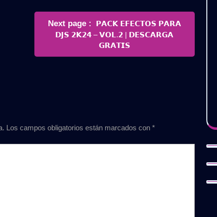
Newer
Next page
𝗣𝗔𝗖𝗞 𝗘𝗙𝗘𝗖𝗧𝗢𝗦 𝗣𝗔𝗥𝗔
Posts
𝗗𝗝𝗦 𝟮𝗞𝟮𝟰 – 𝗩𝗢𝗟.𝟮 | 𝗗𝗘𝗦𝗖𝗔𝗥𝗚𝗔
𝗚𝗥𝗔𝗧𝗜𝗦
a.
Los campos obligatorios están marcados con
*