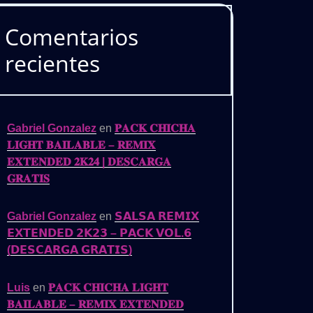
Comentarios
recientes
Gabriel Gonzalez
en
𝐏𝐀𝐂𝐊 𝐂𝐇𝐈𝐂𝐇𝐀
𝐋𝐈𝐆𝐇𝐓 𝐁𝐀𝐈𝐋𝐀𝐁𝐋𝐄 – 𝐑𝐄𝐌𝐈𝐗
𝐄𝐗𝐓𝐄𝐍𝐃𝐄𝐃 𝟐𝐊𝟐𝟒 | 𝐃𝐄𝐒𝐂𝐀𝐑𝐆𝐀
𝐆𝐑𝐀𝐓𝐈𝐒
Gabriel Gonzalez
en
𝗦𝗔𝗟𝗦𝗔 𝗥𝗘𝗠𝗜𝗫
𝗘𝗫𝗧𝗘𝗡𝗗𝗘𝗗 𝟮𝗞𝟮𝟯 – 𝗣𝗔𝗖𝗞 𝗩𝗢𝗟.𝟲
(𝗗𝗘𝗦𝗖𝗔𝗥𝗚𝗔 𝗚𝗥𝗔𝗧𝗜𝗦)
Luis
en
𝐏𝐀𝐂𝐊 𝐂𝐇𝐈𝐂𝐇𝐀 𝐋𝐈𝐆𝐇𝐓
𝐁𝐀𝐈𝐋𝐀𝐁𝐋𝐄 – 𝐑𝐄𝐌𝐈𝐗 𝐄𝐗𝐓𝐄𝐍𝐃𝐄𝐃