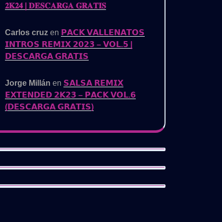
𝟐𝐊𝟐𝟒 | 𝐃𝐄𝐒𝐂𝐀𝐑𝐆𝐀 𝐆𝐑𝐀𝐓𝐈𝐒
Carlos cruz
en
𝗣𝗔𝗖𝗞 𝗩𝗔𝗟𝗟𝗘𝗡𝗔𝗧𝗢𝗦
𝗜𝗡𝗧𝗥𝗢𝗦 𝗥𝗘𝗠𝗜𝗫 𝟮𝟬𝟮𝟯 – 𝗩𝗢𝗟.𝟱 |
𝗗𝗘𝗦𝗖𝗔𝗥𝗚𝗔 𝗚𝗥𝗔𝗧𝗜𝗦
Jorge Millán
en
𝗦𝗔𝗟𝗦𝗔 𝗥𝗘𝗠𝗜𝗫
𝗘𝗫𝗧𝗘𝗡𝗗𝗘𝗗 𝟮𝗞𝟮𝟯 – 𝗣𝗔𝗖𝗞 𝗩𝗢𝗟.𝟲
(𝗗𝗘𝗦𝗖𝗔𝗥𝗚𝗔 𝗚𝗥𝗔𝗧𝗜𝗦)