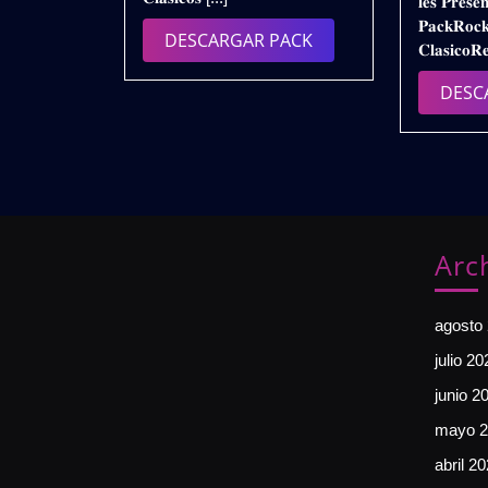
𝐥𝐞𝐬 𝐏𝐫𝐞𝐬𝐞
VOL.4
𝐏𝐚𝐜𝐤𝐑𝐨𝐜𝐤
|
DESCARGAR
DESCARGAR PACK
𝐂𝐥𝐚𝐬𝐢𝐜𝐨𝐑
Gratis
PACK
DESC
Arc
agosto
julio 20
junio 2
mayo 2
abril 2