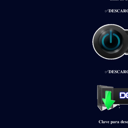
✅𝐃𝐄𝐒𝐂𝐀𝐑𝐆
✅𝐃𝐄𝐒𝐂𝐀𝐑𝐆
𝐂𝐥𝐚𝐯𝐞 𝐩𝐚𝐫𝐚 𝐝