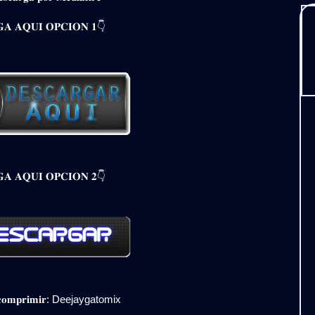
𝐀 𝐀𝐐𝐔𝐈 𝐎𝐏𝐂𝐈𝐎𝐍 𝟏👇
𝐀 𝐀𝐐𝐔𝐈 𝐎𝐏𝐂𝐈𝐎𝐍 𝟐👇
𝐞𝐬𝐜𝐨𝐦𝐩𝐫𝐢𝐦𝐢𝐫: Deejaygatomix