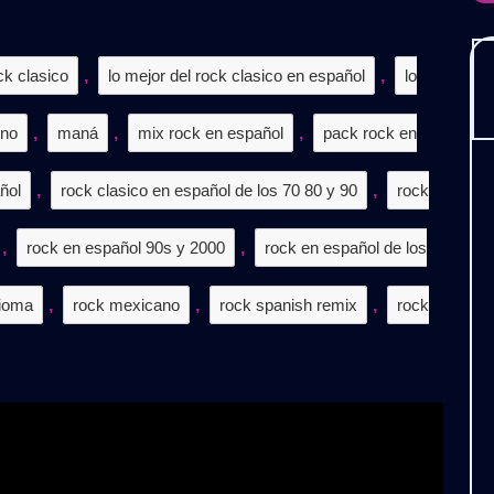
𝗥𝗢
ck clasico
,
lo mejor del rock clasico en español
,
lo
𝟮
ino
𝗔𝗥𝗚𝗔
,
maná
,
mix rock en español
,
pack rock en
𝗜𝗦
ñol
,
rock clasico en español de los 70 80 y 90
,
rock
,
rock en español 90s y 2000
,
rock en español de los
dioma
,
rock mexicano
,
rock spanish remix
,
rock