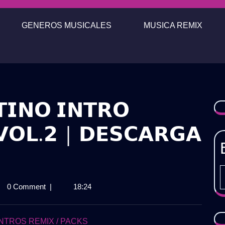
GENEROS MUSICALES
MUSICA REMIX
𝗜𝗡𝗢 𝗜𝗡𝗧𝗥𝗢
𝗩𝗢𝗟.𝟮 | 𝗗𝗘𝗦𝗖𝗔𝗥𝗚𝗔

0 Comment
|
18:24
𝗞
𝗡𝗢
𝗢
NTROS REMIX / PACKS