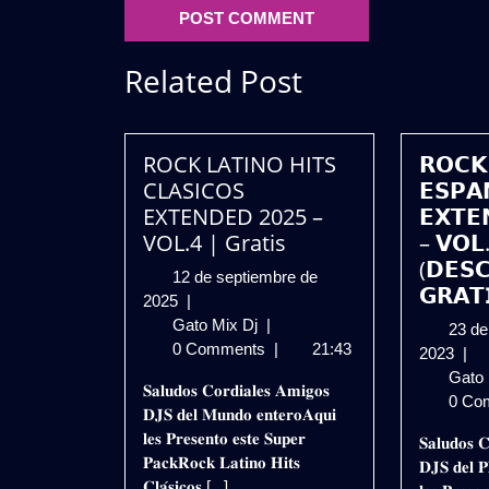
Related Post
ROCK LATINO HITS
𝗥𝗢𝗖𝗞
CLASICOS
𝗘𝗦𝗣𝗔
EXTENDED 2025 –
𝗘𝗫𝗧𝗘
VOL.4 | Gratis
– 𝗩𝗢𝗟
(𝗗𝗘𝗦
12 de septiembre de
𝗚𝗥𝗔𝗧
12
2025
|
de
ROCK
Gato Mix Dj
|
23 de
septiembre
LATINO
0 Comments
|
21:43
23
2023
|
de
HITS
de
Gato
𝐒𝐚𝐥𝐮𝐝𝐨𝐬 𝐂𝐨𝐫𝐝𝐢𝐚𝐥𝐞𝐬 𝐀𝐦𝐢𝐠𝐨𝐬
2025
CLASICOS
nov
0 Co
𝐃𝐉𝐒 𝐝𝐞𝐥 𝐌𝐮𝐧𝐝𝐨 𝐞𝐧𝐭𝐞𝐫𝐨𝐀𝐪𝐮𝐢
EXTENDED
de
𝐥𝐞𝐬 𝐏𝐫𝐞𝐬𝐞𝐧𝐭𝐨 𝐞𝐬𝐭𝐞 𝐒𝐮𝐩𝐞𝐫
𝐒𝐚𝐥𝐮𝐝𝐨𝐬 𝐂
2025
202
𝐏𝐚𝐜𝐤𝐑𝐨𝐜𝐤 𝐋𝐚𝐭𝐢𝐧𝐨 𝐇𝐢𝐭𝐬
𝐃𝐉𝐒 𝐝𝐞𝐥 𝐏
–
𝐂𝐥𝐚́𝐬𝐢𝐜𝐨𝐬 [...]