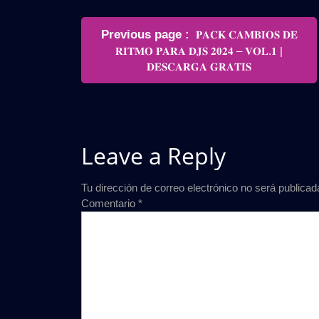
Navegación
Older
Previous page
𝐏𝐀𝐂𝐊 𝐂𝐀𝐌𝐁𝐈𝐎𝐒 𝐃𝐄
de
Posts
𝐑𝐈𝐓𝐌𝐎 𝐏𝐀𝐑𝐀 𝐃𝐉𝐒 𝟐𝟎𝟐𝟒 – 𝐕𝐎𝐋.𝟏 |
entradas
𝐃𝐄𝐒𝐂𝐀𝐑𝐆𝐀 𝐆𝐑𝐀𝐓𝐈𝐒
Leave a Reply
Tu dirección de correo electrónico no será publicad
Comentario
*