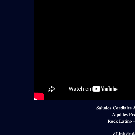
𝐒𝐚𝐥𝐮𝐝𝐨𝐬 𝐂𝐨𝐫𝐝𝐢𝐚𝐥𝐞𝐬 
𝐀𝐪𝐮𝐢́ 𝐥𝐞𝐬 𝐏𝐫
𝐑𝐨𝐜𝐤 𝐋𝐚𝐭𝐢𝐧𝐨 –
✔𝐋𝐢𝐧𝐤 𝐝𝐞 𝐝𝐞