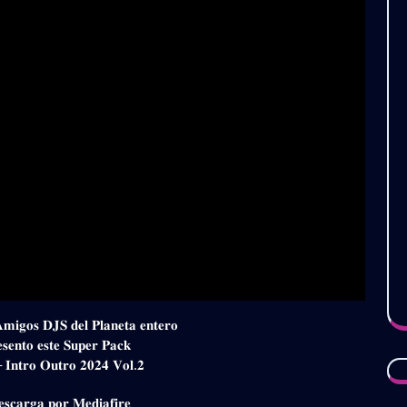
𝐀𝐦𝐢𝐠𝐨𝐬 𝐃𝐉𝐒 𝐝𝐞𝐥 𝐏𝐥𝐚𝐧𝐞𝐭𝐚 𝐞𝐧𝐭𝐞𝐫𝐨
𝐞𝐬𝐞𝐧𝐭𝐨 𝐞𝐬𝐭𝐞 𝐒𝐮𝐩𝐞𝐫 𝐏𝐚𝐜𝐤
 𝐈𝐧𝐭𝐫𝐨 𝐎𝐮𝐭𝐫𝐨 𝟐𝟎𝟐𝟒 𝐕𝐨𝐥.𝟐
𝐬𝐜𝐚𝐫𝐠𝐚 𝐩𝐨𝐫 𝐌𝐞𝐝𝐢𝐚𝐟𝐢𝐫𝐞