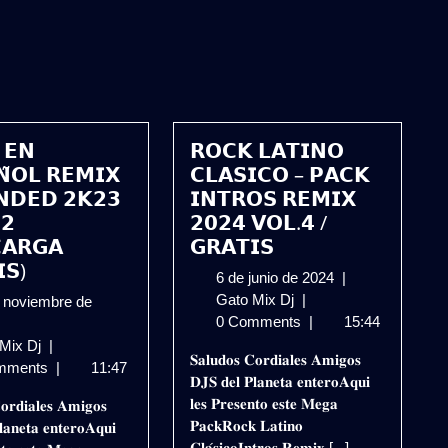
 𝗘𝗡
𝗥𝗢𝗖𝗞 𝗟𝗔𝗧𝗜𝗡𝗢
𝗡̃𝗢𝗟 𝗥𝗘𝗠𝗜𝗫
𝗖𝗟𝗔𝗦𝗜𝗖𝗢 – 𝗣𝗔𝗖𝗞
𝗡𝗗𝗘𝗗 𝟮𝗞𝟮𝟯
𝗜𝗡𝗧𝗥𝗢𝗦 𝗥𝗘𝗠𝗜𝗫
.𝟮
𝟮𝟬𝟮𝟰 𝗩𝗢𝗟.𝟰 /
𝗔𝗥𝗚𝗔
𝗚𝗥𝗔𝗧𝗜𝗦
𝗦)
6
6 de junio de 2024
|
𝗥𝗢𝗖𝗞
de
Gato Mix Dj
|
 noviembre de
𝗟𝗔𝗧𝗜𝗡𝗢
junio
0 Comments
|
15:44
𝗖𝗟𝗔𝗦𝗜𝗖𝗢
de
𝗥𝗢𝗖𝗞
 Mix Dj
|
𝐒𝐚𝐥𝐮𝐝𝐨𝐬 𝐂𝐨𝐫𝐝𝐢𝐚𝐥𝐞𝐬 𝐀𝐦𝐢𝐠𝐨𝐬
–
2024
iembre
𝗘𝗡
mments
|
11:47
𝐃𝐉𝐒 𝐝𝐞𝐥 𝐏𝐥𝐚𝐧𝐞𝐭𝐚 𝐞𝐧𝐭𝐞𝐫𝐨𝐀𝐪𝐮𝐢
𝗣𝗔𝗖𝗞
𝗘𝗦𝗣𝗔𝗡̃𝗢𝗟
𝐥𝐞𝐬 𝐏𝐫𝐞𝐬𝐞𝐧𝐭𝐨 𝐞𝐬𝐭𝐞 𝐌𝐞𝐠𝐚
𝐨𝐫𝐝𝐢𝐚𝐥𝐞𝐬 𝐀𝐦𝐢𝐠𝐨𝐬
𝗜𝗡𝗧𝗥𝗢𝗦
3
𝗥𝗘𝗠𝗜𝗫
𝐏𝐚𝐜𝐤𝐑𝐨𝐜𝐤 𝐋𝐚𝐭𝐢𝐧𝐨
𝐚𝐧𝐞𝐭𝐚 𝐞𝐧𝐭𝐞𝐫𝐨𝐀𝐪𝐮𝐢
𝗥𝗘𝗠𝗜𝗫
𝗘𝗫𝗧𝗘𝗡𝗗𝗘𝗗
𝐂𝐥𝐚́𝐬𝐢𝐜𝐨𝐈𝐧𝐭𝐫𝐨𝐬 𝐑𝐞𝐦𝐢𝐱 [...]