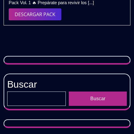
Pack Vol. 1 🔥 Prepárate para revivir los [...]
2026
Remix
Extended
DESCARGAR
DESCARGAR PACK
2026
PACK
–
Pack
Vol.1
|
Gratis
Buscar
Buscar