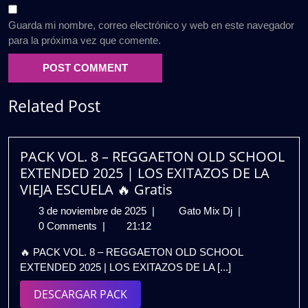
Guarda mi nombre, correo electrónico y web en este navegador
para la próxima vez que comente.
Related Post
PACK VOL. 8 – REGGAETON OLD SCHOOL
EXTENDED 2025 | LOS EXITAZOS DE LA
VIEJA ESCUELA 🔥 Gratis
3
PACK
3 de noviembre de 2025
|
Gato Mix Dj
|
de
VOL.
0 Comments
|
21:12
noviembre
8
🔥 PACK VOL. 8 – REGGAETON OLD SCHOOL
de
–
EXTENDED 2025 | LOS EXITAZOS DE LA [...]
2025
REGGAETON
OLD
DESCARGAR
DESCARGAR PACK
SCHOOL