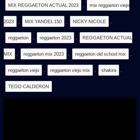
MIX REGGAETON ACTUAL 2023
,
mix reggaeton viejo
2023
,
MIX YANDEL 150
,
NICKY NICOLE
,
reggaeton
,
reggaeton 2023
,
REGGAETON ACTUAL
MIX
,
reggaeton mix 2023
,
reggaeton old school mix
,
reggaeton viejo
,
reggaeton viejo mix
,
shakira
,
TEGO CALDERON