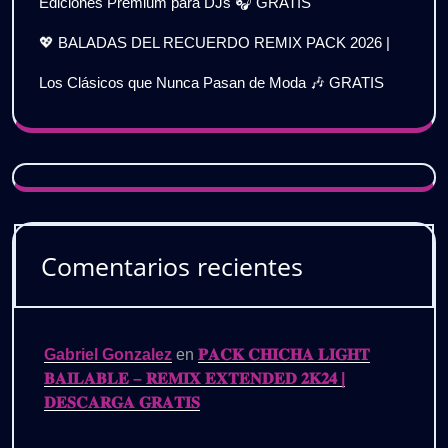
Ediciones Premium para DJs 🎧 GRATIS
💖 BALADAS DEL RECUERDO REMIX PACK 2026 |
Los Clásicos que Nunca Pasan de Moda 🎶 GRATIS
Comentarios recientes
Gabriel Gonzalez
en
𝐏𝐀𝐂𝐊 𝐂𝐇𝐈𝐂𝐇𝐀 𝐋𝐈𝐆𝐇𝐓
𝐁𝐀𝐈𝐋𝐀𝐁𝐋𝐄 – 𝐑𝐄𝐌𝐈𝐗 𝐄𝐗𝐓𝐄𝐍𝐃𝐄𝐃 𝟐𝐊𝟐𝟒 |
𝐃𝐄𝐒𝐂𝐀𝐑𝐆𝐀 𝐆𝐑𝐀𝐓𝐈𝐒