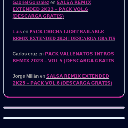
Gabriel Gonzalez
en
𝗦𝗔𝗟𝗦𝗔 𝗥𝗘𝗠𝗜𝗫
𝗘𝗫𝗧𝗘𝗡𝗗𝗘𝗗 𝟮𝗞𝟮𝟯 – 𝗣𝗔𝗖𝗞 𝗩𝗢𝗟.𝟲
(𝗗𝗘𝗦𝗖𝗔𝗥𝗚𝗔 𝗚𝗥𝗔𝗧𝗜𝗦)
Luis
en
𝐏𝐀𝐂𝐊 𝐂𝐇𝐈𝐂𝐇𝐀 𝐋𝐈𝐆𝐇𝐓 𝐁𝐀𝐈𝐋𝐀𝐁𝐋𝐄 –
𝐑𝐄𝐌𝐈𝐗 𝐄𝐗𝐓𝐄𝐍𝐃𝐄𝐃 𝟐𝐊𝟐𝟒 | 𝐃𝐄𝐒𝐂𝐀𝐑𝐆𝐀 𝐆𝐑𝐀𝐓𝐈𝐒
Carlos cruz
en
𝗣𝗔𝗖𝗞 𝗩𝗔𝗟𝗟𝗘𝗡𝗔𝗧𝗢𝗦 𝗜𝗡𝗧𝗥𝗢𝗦
𝗥𝗘𝗠𝗜𝗫 𝟮𝟬𝟮𝟯 – 𝗩𝗢𝗟.𝟱 | 𝗗𝗘𝗦𝗖𝗔𝗥𝗚𝗔 𝗚𝗥𝗔𝗧𝗜𝗦
Jorge Millán
en
𝗦𝗔𝗟𝗦𝗔 𝗥𝗘𝗠𝗜𝗫 𝗘𝗫𝗧𝗘𝗡𝗗𝗘𝗗
𝟮𝗞𝟮𝟯 – 𝗣𝗔𝗖𝗞 𝗩𝗢𝗟.𝟲 (𝗗𝗘𝗦𝗖𝗔𝗥𝗚𝗔 𝗚𝗥𝗔𝗧𝗜𝗦)