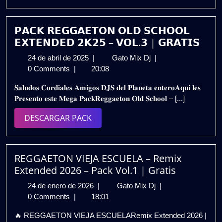
PACK
EXTENDED
2025
|
𝗣𝗔𝗖𝗞 𝗥𝗘𝗚𝗚𝗔𝗘𝗧𝗢𝗡 𝗢𝗟𝗗 𝗦𝗖𝗛𝗢𝗢𝗟
LOS
𝗘𝗫𝗧𝗘𝗡𝗗𝗘𝗗 𝟮𝗞𝟮𝟱 – 𝗩𝗢𝗟.𝟯 | 𝗚𝗥𝗔𝗧𝗜𝗦
EXITAZOS
24
𝗣𝗔𝗖𝗞
24 de abril de 2025
|
Gato Mix Dj
|
DE
de
𝗥𝗘𝗚𝗚𝗔𝗘𝗧𝗢𝗡
0 Comments
|
20:08
LA
abril
𝗢𝗟𝗗
VIEJA
𝐒𝐚𝐥𝐮𝐝𝐨𝐬 𝐂𝐨𝐫𝐝𝐢𝐚𝐥𝐞𝐬 𝐀𝐦𝐢𝐠𝐨𝐬 𝐃𝐉𝐒 𝐝𝐞𝐥 𝐏𝐥𝐚𝐧𝐞𝐭𝐚 𝐞𝐧𝐭𝐞𝐫𝐨𝐀𝐪𝐮𝐢 𝐥𝐞𝐬
de
𝗦𝗖𝗛𝗢𝗢𝗟
ESCUELA
𝐏𝐫𝐞𝐬𝐞𝐧𝐭𝐨 𝐞𝐬𝐭𝐞 𝐌𝐞𝐠𝐚 𝐏𝐚𝐜𝐤𝐑𝐞𝐠𝐠𝐚𝐞𝐭𝐨𝐧 𝐎𝐥𝐝 𝐒𝐜𝐡𝐨𝐨𝐥 – [...]
2025
𝗘𝗫𝗧𝗘𝗡𝗗𝗘𝗗
🔥
𝟮𝗞𝟮𝟱
Gratis
DESCARGAR
DESCARGAR PACK
–
PACK
𝗩𝗢𝗟.𝟯
|
𝗚𝗥𝗔𝗧𝗜𝗦
REGGAETON VIEJA ESCUELA – Remix
Extended 2026 – Pack Vol.1 | Gratis
24
REGGAETON
24 de enero de 2026
|
Gato Mix Dj
|
de
VIEJA
0 Comments
|
18:01
enero
ESCUELA
🔥 REGGAETON VIEJA ESCUELARemix Extended 2026 |
de
–