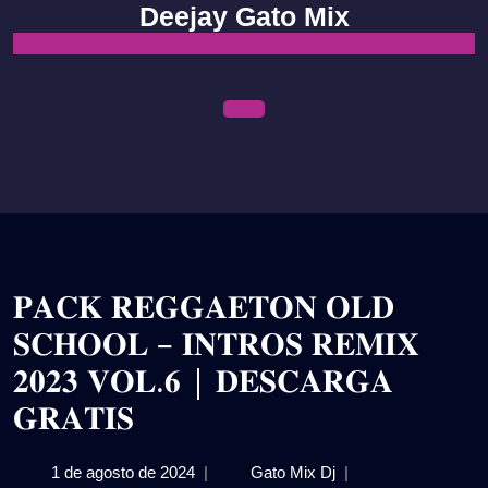
Skip
Deejay Gato Mix
to
content
Open
Menu
𝐏𝐀𝐂𝐊 𝐑𝐄𝐆𝐆𝐀𝐄𝐓𝐎𝐍 𝐎𝐋𝐃
𝐒𝐂𝐇𝐎𝐎𝐋 – 𝐈𝐍𝐓𝐑𝐎𝐒 𝐑𝐄𝐌𝐈𝐗
𝟐𝟎𝟐𝟑 𝐕𝐎𝐋.𝟔 | 𝐃𝐄𝐒𝐂𝐀𝐑𝐆𝐀
𝐆𝐑𝐀𝐓𝐈𝐒
1
𝐏𝐀𝐂𝐊
1 de agosto de 2024
|
Gato Mix Dj
|