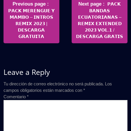
de
Older
Newer
Previous page
Next page
𝗣𝗔𝗖𝗞
Posts
Posts
𝗣𝗔𝗖𝗞 𝗠𝗘𝗥𝗘𝗡𝗚𝗨𝗘 𝗬
𝗕𝗔𝗡𝗗𝗔𝗦
entradas
𝗠𝗔𝗠𝗕𝗢 – 𝗜𝗡𝗧𝗥𝗢𝗦
𝗘𝗖𝗨𝗔𝗧𝗢𝗥𝗜𝗔𝗡𝗔𝗦 –
𝗥𝗘𝗠𝗜𝗫 𝟮𝟬𝟮𝟯 |
𝗥𝗘𝗠𝗜𝗫 𝗘𝗫𝗧𝗘𝗡𝗗𝗘𝗗
𝗗𝗘𝗦𝗖𝗔𝗥𝗚𝗔
𝟮𝟬𝟮𝟯 𝗩𝗢𝗟.𝟭 /
𝗚𝗥𝗔𝗧𝗨𝗜𝗧𝗔
𝗗𝗘𝗦𝗖𝗔𝗥𝗚𝗔 𝗚𝗥𝗔𝗧𝗜𝗦
Leave a Reply
Tu dirección de correo electrónico no será publicada.
Los
campos obligatorios están marcados con
*
Comentario
*