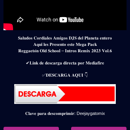
𝐒𝐚𝐥𝐮𝐝𝐨𝐬 𝐂𝐨𝐫𝐝𝐢𝐚𝐥𝐞𝐬 𝐀𝐦𝐢𝐠𝐨𝐬 𝐃𝐉𝐒 𝐝𝐞𝐥 𝐏𝐥𝐚𝐧𝐞𝐭𝐚 𝐞𝐧𝐭𝐞𝐫𝐨
𝐀𝐪𝐮𝐢́ 𝐥𝐞𝐬 𝐏𝐫𝐞𝐬𝐞𝐧𝐭𝐨 𝐞𝐬𝐭𝐞 𝐌𝐞𝐠𝐚 𝐏𝐚𝐜𝐤
𝐑𝐞𝐠𝐠𝐚𝐞𝐭𝐨́𝐧 𝐎𝐥𝐝 𝐒𝐜𝐡𝐨𝐨𝐥 – 𝐈𝐧𝐭𝐫𝐨𝐬 𝐑𝐞𝐦𝐢𝐱 𝟐𝟎𝟐𝟑 𝐕𝐨𝐥.𝟔
✔𝐋𝐢𝐧𝐤 𝐝𝐞 𝐝𝐞𝐬𝐜𝐚𝐫𝐠𝐚 𝐝𝐢𝐫𝐞𝐜𝐭𝐚 𝐩𝐨𝐫 𝐌𝐞𝐝𝐢𝐚𝐟𝐢𝐫𝐞
✅𝐃𝐄𝐒𝐂𝐀𝐑𝐆𝐀 𝐀𝐐𝐔𝐈 👇
𝐂𝐥𝐚𝐯𝐞 𝐩𝐚𝐫𝐚 𝐝𝐞𝐬𝐜𝐨𝐦𝐩𝐫𝐢𝐦𝐢𝐫: Deejaygatomix
Navegación