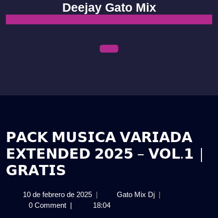
Skip
Deejay Gato Mix
to
content
Open
Menu
𝗣𝗔𝗖𝗞 𝗠𝗨𝗦𝗜𝗖𝗔 𝗩𝗔𝗥𝗜𝗔𝗗𝗔
𝗘𝗫𝗧𝗘𝗡𝗗𝗘𝗗 𝟮𝟬𝟮𝟱 – 𝗩𝗢𝗟.𝟭 |
𝗚𝗥𝗔𝗧𝗜𝗦
10
𝗣𝗔𝗖𝗞
10 de febrero de 2025
|
Gato Mix Dj
|
de
𝗠𝗨𝗦𝗜𝗖𝗔
0 Comment
|
18:04
febrero
𝗩𝗔𝗥𝗜𝗔𝗗𝗔