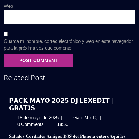
Web
Guarda mi nombre, correo electrónico y web en este navegador
para la próxima vez que comente.
Related Post
𝗣𝗔𝗖𝗞 𝗠𝗔𝗬𝗢 𝟮𝟬𝟮𝟱 𝗗𝗝 𝗟𝗘𝗫𝗘𝗗𝗜𝗧 |
𝗚𝗥𝗔𝗧𝗜𝗦
18
𝗣𝗔𝗖𝗞
18 de mayo de 2025
|
Gato Mix Dj
|
de
𝗠𝗔𝗬𝗢
0 Comments
|
18:50
mayo
𝟮𝟬𝟮𝟱
𝐒𝐚𝐥𝐮𝐝𝐨𝐬 𝐂𝐨𝐫𝐝𝐢𝐚𝐥𝐞𝐬 𝐀𝐦𝐢𝐠𝐨𝐬 𝐃𝐉𝐒 𝐝𝐞𝐥 𝐏𝐥𝐚𝐧𝐞𝐭𝐚 𝐞𝐧𝐭𝐞𝐫𝐨𝐀𝐪𝐮𝐢 𝐥𝐞𝐬
de
𝗗𝗝