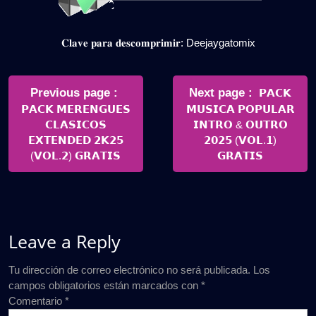
𝐂𝐥𝐚𝐯𝐞 𝐩𝐚𝐫𝐚 𝐝𝐞𝐬𝐜𝐨𝐦𝐩𝐫𝐢𝐦𝐢𝐫: Deejaygatomix
Navegación
de
Older
Newer
Previous page
Next page
𝗣𝗔𝗖𝗞
Posts
Posts
𝗣𝗔𝗖𝗞 𝗠𝗘𝗥𝗘𝗡𝗚𝗨𝗘𝗦
𝗠𝗨𝗦𝗜𝗖𝗔 𝗣𝗢𝗣𝗨𝗟𝗔𝗥
entradas
𝗖𝗟𝗔𝗦𝗜𝗖𝗢𝗦
𝗜𝗡𝗧𝗥𝗢 & 𝗢𝗨𝗧𝗥𝗢
𝗘𝗫𝗧𝗘𝗡𝗗𝗘𝗗 𝟮𝗞𝟮𝟱
𝟮𝟬𝟮𝟱 (𝗩𝗢𝗟.𝟭)
(𝗩𝗢𝗟.𝟮) 𝗚𝗥𝗔𝗧𝗜𝗦
𝗚𝗥𝗔𝗧𝗜𝗦
Leave a Reply
Tu dirección de correo electrónico no será publicada.
Los
campos obligatorios están marcados con
*
Comentario
*