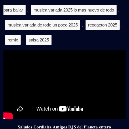
para bailar
,
musica variada 2025 lo mas nuevo de todo
,
musica variada de todo un poco 2025
,
reggaeton 2025
,
remix
,
salsa 2025
𝐒𝐚𝐥𝐮𝐝𝐨𝐬 𝐂𝐨𝐫𝐝𝐢𝐚𝐥𝐞𝐬 𝐀𝐦𝐢𝐠𝐨𝐬 𝐃𝐉𝐒 𝐝𝐞𝐥 𝐏𝐥𝐚𝐧𝐞𝐭𝐚 𝐞𝐧𝐭𝐞𝐫𝐨