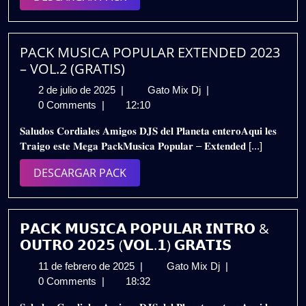
|
PACK
𝗚𝗥𝗔𝗧𝗜𝗦
PACK MUSICA POPULAR EXTENDED 2023
– VOL.2 (GRATIS)
2
PACK
2 de julio de 2025
|
Gato Mix Dj
|
de
MUSICA
0 Comments
|
12:10
julio
POPULAR
𝐒𝐚𝐥𝐮𝐝𝐨𝐬 𝐂𝐨𝐫𝐝𝐢𝐚𝐥𝐞𝐬 𝐀𝐦𝐢𝐠𝐨𝐬 𝐃𝐉𝐒 𝐝𝐞𝐥 𝐏𝐥𝐚𝐧𝐞𝐭𝐚 𝐞𝐧𝐭𝐞𝐫𝐨𝐀𝐪𝐮𝐢 𝐥𝐞𝐬
de
EXTENDED
𝐓𝐫𝐚𝐢𝐠𝐨 𝐞𝐬𝐭𝐞 𝐌𝐞𝐠𝐚 𝐏𝐚𝐜𝐤𝐌𝐮𝐬𝐢𝐜𝐚 𝐏𝐨𝐩𝐮𝐥𝐚𝐫 – 𝐄𝐱𝐭𝐞𝐧𝐝𝐞𝐝 [...]
2025
2023
–
DESCARGAR
DESCARGAR PACK
VOL.2
PACK
(GRATIS)
𝗣𝗔𝗖𝗞 𝗠𝗨𝗦𝗜𝗖𝗔 𝗣𝗢𝗣𝗨𝗟𝗔𝗥 𝗜𝗡𝗧𝗥𝗢 &
𝗢𝗨𝗧𝗥𝗢 𝟮𝟬𝟮𝟱 (𝗩𝗢𝗟.𝟭) 𝗚𝗥𝗔𝗧𝗜𝗦
11
𝗣𝗔𝗖𝗞
11 de febrero de 2025
|
Gato Mix Dj
|
de
𝗠𝗨𝗦𝗜𝗖𝗔
0 Comments
|
18:32
febrero
𝗣𝗢𝗣𝗨𝗟𝗔𝗥