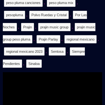
peso pluma canciones
,
peso pluma mix
,
pesopluma
,
Polvo Ruedas y Cristal
,
Por Las
Noches
,
Prajin
,
prajin music group
,
prajin music
group peso pluma
,
Prajin Parlay
,
regional mexicano
,
regional mexicano 2023
,
Sentosa
,
Siempre
Pendientes
,
Sinaloa