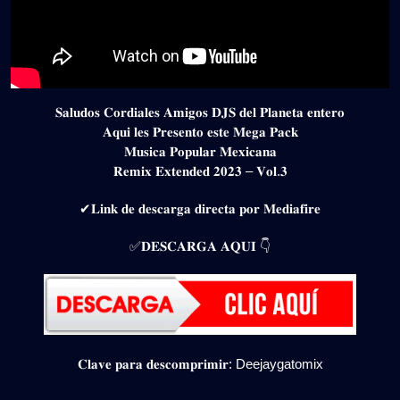
𝐒𝐚𝐥𝐮𝐝𝐨𝐬 𝐂𝐨𝐫𝐝𝐢𝐚𝐥𝐞𝐬 𝐀𝐦𝐢𝐠𝐨𝐬 𝐃𝐉𝐒 𝐝𝐞𝐥 𝐏𝐥𝐚𝐧𝐞𝐭𝐚 𝐞𝐧𝐭𝐞𝐫𝐨
𝐀𝐪𝐮𝐢 𝐥𝐞𝐬 𝐏𝐫𝐞𝐬𝐞𝐧𝐭𝐨 𝐞𝐬𝐭𝐞 𝐌𝐞𝐠𝐚 𝐏𝐚𝐜𝐤
𝐌𝐮𝐬𝐢𝐜𝐚 𝐏𝐨𝐩𝐮𝐥𝐚𝐫 𝐌𝐞𝐱𝐢𝐜𝐚𝐧𝐚
𝐑𝐞𝐦𝐢𝐱 𝐄𝐱𝐭𝐞𝐧𝐝𝐞𝐝 𝟐𝟎𝟐𝟑 – 𝐕𝐨𝐥.𝟑
✔𝐋𝐢𝐧𝐤 𝐝𝐞 𝐝𝐞𝐬𝐜𝐚𝐫𝐠𝐚 𝐝𝐢𝐫𝐞𝐜𝐭𝐚 𝐩𝐨𝐫 𝐌𝐞𝐝𝐢𝐚𝐟𝐢𝐫𝐞
✅𝐃𝐄𝐒𝐂𝐀𝐑𝐆𝐀 𝐀𝐐𝐔𝐈 👇
𝐂𝐥𝐚𝐯𝐞 𝐩𝐚𝐫𝐚 𝐝𝐞𝐬𝐜𝐨𝐦𝐩𝐫𝐢𝐦𝐢𝐫: Deejaygatomix