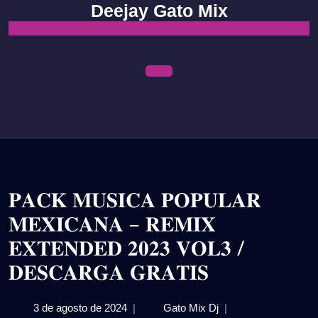
Skip
Deejay Gato Mix
to
content
Open
Menu
𝐏𝐀𝐂𝐊 𝐌𝐔𝐒𝐈𝐂𝐀 𝐏𝐎𝐏𝐔𝐋𝐀𝐑
𝐌𝐄𝐗𝐈𝐂𝐀𝐍𝐀 – 𝐑𝐄𝐌𝐈𝐗
𝐄𝐗𝐓𝐄𝐍𝐃𝐄𝐃 𝟐𝟎𝟐𝟑 𝐕𝐎𝐋𝟑 /
𝐃𝐄𝐒𝐂𝐀𝐑𝐆𝐀 𝐆𝐑𝐀𝐓𝐈𝐒
3
𝐏𝐀𝐂𝐊
3 de agosto de 2024
|
Gato Mix Dj
|