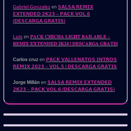
Gabriel Gonzalez
en
𝗦𝗔𝗟𝗦𝗔 𝗥𝗘𝗠𝗜𝗫
𝗘𝗫𝗧𝗘𝗡𝗗𝗘𝗗 𝟮𝗞𝟮𝟯 – 𝗣𝗔𝗖𝗞 𝗩𝗢𝗟.𝟲
(𝗗𝗘𝗦𝗖𝗔𝗥𝗚𝗔 𝗚𝗥𝗔𝗧𝗜𝗦)
Luis
en
𝐏𝐀𝐂𝐊 𝐂𝐇𝐈𝐂𝐇𝐀 𝐋𝐈𝐆𝐇𝐓 𝐁𝐀𝐈𝐋𝐀𝐁𝐋𝐄 –
𝐑𝐄𝐌𝐈𝐗 𝐄𝐗𝐓𝐄𝐍𝐃𝐄𝐃 𝟐𝐊𝟐𝟒 | 𝐃𝐄𝐒𝐂𝐀𝐑𝐆𝐀 𝐆𝐑𝐀𝐓𝐈𝐒
Carlos cruz
en
𝗣𝗔𝗖𝗞 𝗩𝗔𝗟𝗟𝗘𝗡𝗔𝗧𝗢𝗦 𝗜𝗡𝗧𝗥𝗢𝗦
𝗥𝗘𝗠𝗜𝗫 𝟮𝟬𝟮𝟯 – 𝗩𝗢𝗟.𝟱 | 𝗗𝗘𝗦𝗖𝗔𝗥𝗚𝗔 𝗚𝗥𝗔𝗧𝗜𝗦
Jorge Millán
en
𝗦𝗔𝗟𝗦𝗔 𝗥𝗘𝗠𝗜𝗫 𝗘𝗫𝗧𝗘𝗡𝗗𝗘𝗗
𝟮𝗞𝟮𝟯 – 𝗣𝗔𝗖𝗞 𝗩𝗢𝗟.𝟲 (𝗗𝗘𝗦𝗖𝗔𝗥𝗚𝗔 𝗚𝗥𝗔𝗧𝗜𝗦)