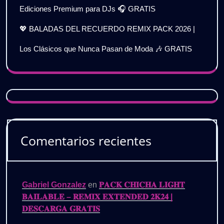
Ediciones Premium para DJs 🎧 GRATIS
💖 BALADAS DEL RECUERDO REMIX PACK 2026 |
Los Clásicos que Nunca Pasan de Moda 🎶 GRATIS
Comentarios recientes
Gabriel Gonzalez
en
𝐏𝐀𝐂𝐊 𝐂𝐇𝐈𝐂𝐇𝐀 𝐋𝐈𝐆𝐇𝐓
𝐁𝐀𝐈𝐋𝐀𝐁𝐋𝐄 – 𝐑𝐄𝐌𝐈𝐗 𝐄𝐗𝐓𝐄𝐍𝐃𝐄𝐃 𝟐𝐊𝟐𝟒 |
𝐃𝐄𝐒𝐂𝐀𝐑𝐆𝐀 𝐆𝐑𝐀𝐓𝐈𝐒