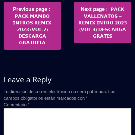
Navegación
de
Older
Newer
Previous page
Next page
𝗣𝗔𝗖𝗞
Posts
Posts
𝗣𝗔𝗖𝗞 𝗠𝗔𝗠𝗕𝗢
𝗩𝗔𝗟𝗟𝗘𝗡𝗔𝗧𝗢𝗦 –
entradas
𝗜𝗡𝗧𝗥𝗢𝗦 𝗥𝗘𝗠𝗜𝗫
𝗥𝗘𝗠𝗜𝗫 𝗜𝗡𝗧𝗥𝗢 𝟮𝟬𝟮𝟯
𝟮𝟬𝟮𝟯 (𝗩𝗢𝗟.𝟮)
(𝗩𝗢𝗟.𝟯) 𝗗𝗘𝗦𝗖𝗔𝗥𝗚𝗔
𝗗𝗘𝗦𝗖𝗔𝗥𝗚𝗔
𝗚𝗥𝗔𝗧𝗜𝗦
𝗚𝗥𝗔𝗧𝗨𝗜𝗧𝗔
Leave a Reply
Tu dirección de correo electrónico no será publicada.
Los
campos obligatorios están marcados con
*
Comentario
*