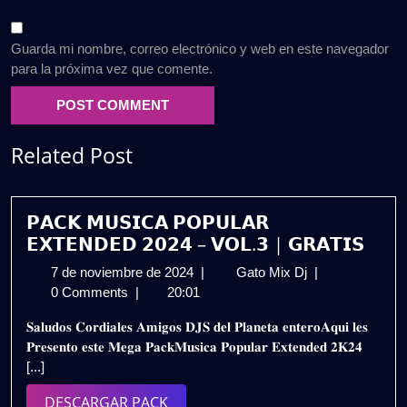
Guarda mi nombre, correo electrónico y web en este navegador
para la próxima vez que comente.
Related Post
𝗣𝗔𝗖𝗞 𝗠𝗨𝗦𝗜𝗖𝗔 𝗣𝗢𝗣𝗨𝗟𝗔𝗥
𝗘𝗫𝗧𝗘𝗡𝗗𝗘𝗗 𝟮𝟬𝟮𝟰 – 𝗩𝗢𝗟.𝟯 | 𝗚𝗥𝗔𝗧𝗜𝗦
7
𝗣𝗔𝗖𝗞
7 de noviembre de 2024
|
Gato Mix Dj
|
de
𝗠𝗨𝗦𝗜𝗖𝗔
0 Comments
|
20:01
noviembre
𝗣𝗢𝗣𝗨𝗟𝗔𝗥
𝐒𝐚𝐥𝐮𝐝𝐨𝐬 𝐂𝐨𝐫𝐝𝐢𝐚𝐥𝐞𝐬 𝐀𝐦𝐢𝐠𝐨𝐬 𝐃𝐉𝐒 𝐝𝐞𝐥 𝐏𝐥𝐚𝐧𝐞𝐭𝐚 𝐞𝐧𝐭𝐞𝐫𝐨𝐀𝐪𝐮𝐢 𝐥𝐞𝐬
de
𝗘𝗫𝗧𝗘𝗡𝗗𝗘𝗗
𝐏𝐫𝐞𝐬𝐞𝐧𝐭𝐨 𝐞𝐬𝐭𝐞 𝐌𝐞𝐠𝐚 𝐏𝐚𝐜𝐤𝐌𝐮𝐬𝐢𝐜𝐚 𝐏𝐨𝐩𝐮𝐥𝐚𝐫 𝐄𝐱𝐭𝐞𝐧𝐝𝐞𝐝 𝟐𝐊𝟐𝟒
2024
𝟮𝟬𝟮𝟰
[...]
–
𝗩𝗢𝗟.𝟯
DESCARGAR
DESCARGAR PACK