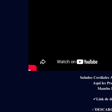
𝐒𝐚𝐥𝐮𝐝𝐨𝐬 𝐂𝐨𝐫𝐝𝐢𝐚𝐥𝐞𝐬 
𝐀𝐪𝐮𝐢 𝐥𝐞𝐬 𝐏𝐫
𝐌𝐚𝐦𝐛𝐨 𝐑
✔𝐋𝐢𝐧𝐤 𝐝𝐞 𝐝𝐞
✅𝐃𝐄𝐒𝐂𝐀𝐑𝐆