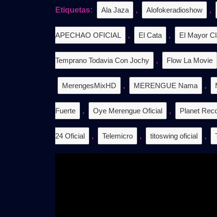
/
Etiquetas:
Ala Jaza
,
Alofokeradioshow
,
𝗗𝗘
𝗚𝗥𝗔
APECHAO OFICIAL
,
El Cata
,
El Mayor Cl
Temprano Todavia Con Jochy
,
Flow La Movie
MerengesMixHD
,
MERENGUE Nama
,
Fuerte
,
Oye Merengue Oficial
,
Planet Reco
24 Oficial
,
Telemicro
,
titoswing oficial
,