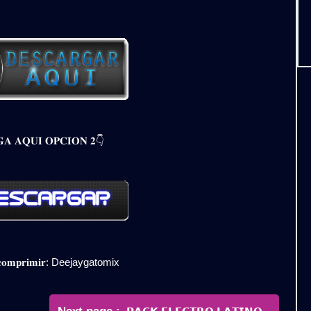
𝐀 𝐀𝐐𝐔𝐈 𝐎𝐏𝐂𝐈𝐎𝐍 𝟐👇
𝐞𝐬𝐜𝐨𝐦𝐩𝐫𝐢𝐦𝐢𝐫: Deejaygatomix
Newer