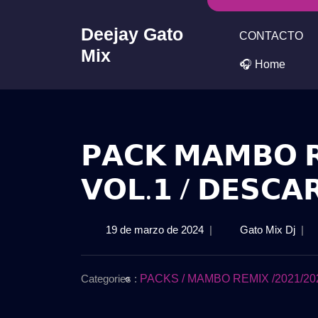
Skip
to
Deejay Gato
CONTACTO
content
Mix
🎧 Home
𝗣𝗔𝗖𝗞 𝗠𝗔𝗠𝗕𝗢 𝗥
𝗩𝗢𝗟.𝟭 / 𝗗𝗘𝗦𝗖𝗔
19
𝗣𝗔
19 de marzo de 2024
|
Gato Mix Dj
|
de
𝗠𝗔
marzo
𝗥𝗘
de
𝟮𝟬𝟮
Categories :
PACKS / MAMBO REMIX /2021/202
2024
–
𝗩𝗢𝗟