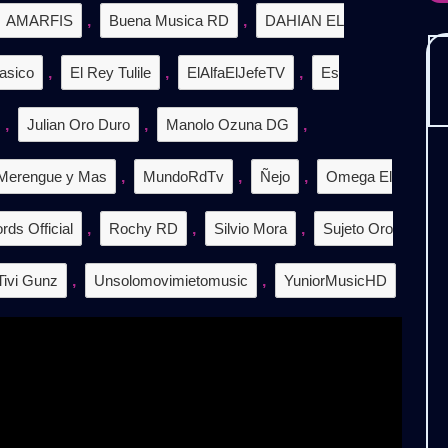
AMARFIS
,
Buena Musica RD
,
DAHIAN EL
𝗖𝗔𝗥𝗚𝗔
𝗧𝗜𝗦
asico
,
El Rey Tulile
,
ElAlfaElJefeTV
,
Es
,
Julian Oro Duro
,
Manolo Ozuna DG
,
Merengue y Mas
,
MundoRdTv
,
Ñejo
,
Omega El
rds Official
,
Rochy RD
,
Silvio Mora
,
Sujeto Oro
Tivi Gunz
,
Unsolomovimietomusic
,
YuniorMusicHD