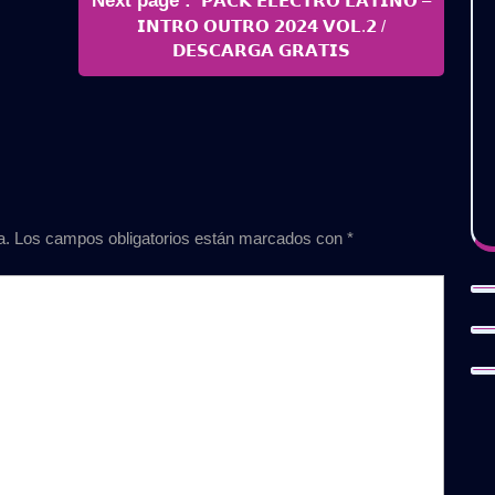
Next page
𝗣𝗔𝗖𝗞 𝗘𝗟𝗘𝗖𝗧𝗥𝗢 𝗟𝗔𝗧𝗜𝗡𝗢 –
Posts
𝗜𝗡𝗧𝗥𝗢 𝗢𝗨𝗧𝗥𝗢 𝟮𝟬𝟮𝟰 𝗩𝗢𝗟.𝟮 /
𝗗𝗘𝗦𝗖𝗔𝗥𝗚𝗔 𝗚𝗥𝗔𝗧𝗜𝗦
a.
Los campos obligatorios están marcados con
*