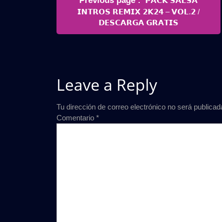
Previous page
𝗣𝗔𝗖𝗞 𝗦𝗔𝗟𝗦𝗔
de
Posts
𝗜𝗡𝗧𝗥𝗢𝗦 𝗥𝗘𝗠𝗜𝗫 𝟮𝗞𝟮𝟰 – 𝗩𝗢𝗟.𝟮 /
entradas
𝗗𝗘𝗦𝗖𝗔𝗥𝗚𝗔 𝗚𝗥𝗔𝗧𝗜𝗦
Leave a Reply
Tu dirección de correo electrónico no será publicad
Comentario
*