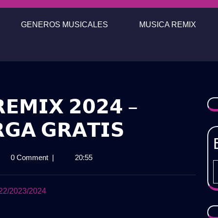
GENEROS MUSICALES
MUSICA REMIX
𝗘𝗠𝗜𝗫 𝟮𝟬𝟮𝟰 –
𝗚𝗔 𝗚𝗥𝗔𝗧𝗜𝗦
𝗞
0 Comment
|
20:55
𝗕𝗢
𝗜𝗫
𝟰
2/2023/2024
.𝟭