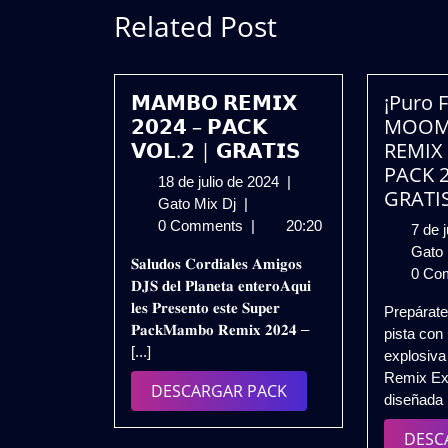
Related Post
𝗠𝗔𝗠𝗕𝗢 𝗥𝗘𝗠𝗜𝗫
¡Puro 
𝟮𝟬𝟮𝟰 – 𝗣𝗔𝗖𝗞
MOOM
𝗩𝗢𝗟.𝟮 | 𝗚𝗥𝗔𝗧𝗜𝗦
REMIX
PACK 2
18
18 de julio de 2024
|
GRATI
𝗠𝗔𝗠𝗕𝗢
de
Gato Mix Dj
|
𝗥𝗘𝗠𝗜𝗫
julio
0 Comments
|
20:20
7 de 
𝟮𝟬𝟮𝟰
de
Gato
𝐒𝐚𝐥𝐮𝐝𝐨𝐬 𝐂𝐨𝐫𝐝𝐢𝐚𝐥𝐞𝐬 𝐀𝐦𝐢𝐠𝐨𝐬
–
2024
0 Co
𝐃𝐉𝐒 𝐝𝐞𝐥 𝐏𝐥𝐚𝐧𝐞𝐭𝐚 𝐞𝐧𝐭𝐞𝐫𝐨𝐀𝐪𝐮𝐢
𝗣𝗔𝗖𝗞
𝐥𝐞𝐬 𝐏𝐫𝐞𝐬𝐞𝐧𝐭𝐨 𝐞𝐬𝐭𝐞 𝐒𝐮𝐩𝐞𝐫
Prepárate
𝗩𝗢𝗟.𝟮
𝐏𝐚𝐜𝐤𝐌𝐚𝐦𝐛𝐨 𝐑𝐞𝐦𝐢𝐱 𝟐𝟎𝟐𝟒 –
pista con
|
[...]
explosiv
𝗚𝗥𝗔𝗧𝗜𝗦
Remix Ex
DESCARGAR
DESCARGAR PACK
diseñada [
PACK
DESC