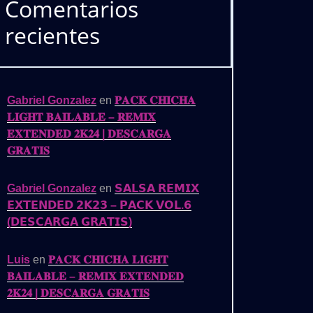
Comentarios
recientes
Gabriel Gonzalez
en
𝐏𝐀𝐂𝐊 𝐂𝐇𝐈𝐂𝐇𝐀
𝐋𝐈𝐆𝐇𝐓 𝐁𝐀𝐈𝐋𝐀𝐁𝐋𝐄 – 𝐑𝐄𝐌𝐈𝐗
𝐄𝐗𝐓𝐄𝐍𝐃𝐄𝐃 𝟐𝐊𝟐𝟒 | 𝐃𝐄𝐒𝐂𝐀𝐑𝐆𝐀
𝐆𝐑𝐀𝐓𝐈𝐒
Gabriel Gonzalez
en
𝗦𝗔𝗟𝗦𝗔 𝗥𝗘𝗠𝗜𝗫
𝗘𝗫𝗧𝗘𝗡𝗗𝗘𝗗 𝟮𝗞𝟮𝟯 – 𝗣𝗔𝗖𝗞 𝗩𝗢𝗟.𝟲
(𝗗𝗘𝗦𝗖𝗔𝗥𝗚𝗔 𝗚𝗥𝗔𝗧𝗜𝗦)
Luis
en
𝐏𝐀𝐂𝐊 𝐂𝐇𝐈𝐂𝐇𝐀 𝐋𝐈𝐆𝐇𝐓
𝐁𝐀𝐈𝐋𝐀𝐁𝐋𝐄 – 𝐑𝐄𝐌𝐈𝐗 𝐄𝐗𝐓𝐄𝐍𝐃𝐄𝐃
𝟐𝐊𝟐𝟒 | 𝐃𝐄𝐒𝐂𝐀𝐑𝐆𝐀 𝐆𝐑𝐀𝐓𝐈𝐒