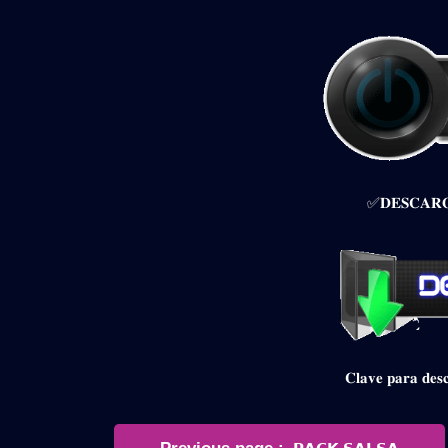
✅𝐃𝐄𝐒𝐂𝐀𝐑𝐆
𝐂𝐥𝐚𝐯𝐞 𝐩𝐚𝐫𝐚 𝐝
Navegación
Older