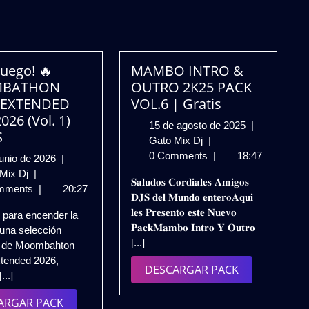
Fuego! 🔥
MAMBO INTRO &
BATHON
OUTRO 2K25 PACK
 EXTENDED
VOL.6 | Gratis
026 (Vol. 1)
15
15 de agosto de 2025
|
S
MAMBO
de
Gato Mix Dj
|
INTRO
agosto
0 Comments
|
18:47
7
junio de 2026
|
&
de
¡Puro
de
 Mix Dj
|
𝐒𝐚𝐥𝐮𝐝𝐨𝐬 𝐂𝐨𝐫𝐝𝐢𝐚𝐥𝐞𝐬 𝐀𝐦𝐢𝐠𝐨𝐬
OUTRO
2025
Fuego!
junio
mments
|
20:27
𝐃𝐉𝐒 𝐝𝐞𝐥 𝐌𝐮𝐧𝐝𝐨 𝐞𝐧𝐭𝐞𝐫𝐨𝐀𝐪𝐮𝐢
2K25
🔥
de
𝐥𝐞𝐬 𝐏𝐫𝐞𝐬𝐞𝐧𝐭𝐨 𝐞𝐬𝐭𝐞 𝐍𝐮𝐞𝐯𝐨
 para encender la
PACK
MOOMBATHON
2026
𝐏𝐚𝐜𝐤𝐌𝐚𝐦𝐛𝐨 𝐈𝐧𝐭𝐫𝐨 𝐘 𝐎𝐮𝐭𝐫𝐨
 una selección
VOL.6
REMIX
[...]
a de Moombahton
|
EXTENDED
tended 2026,
Gratis
PACK
DESCARGAR
DESCARGAR PACK
...]
2026
PACK
(Vol.
DESCARGAR
ARGAR PACK