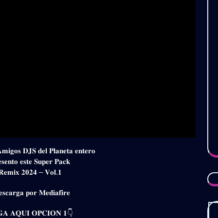
𝐀𝐦𝐢𝐠𝐨𝐬 𝐃𝐉𝐒 𝐝𝐞𝐥 𝐏𝐥𝐚𝐧𝐞𝐭𝐚 𝐞𝐧𝐭𝐞𝐫𝐨
𝐬𝐞𝐧𝐭𝐨 𝐞𝐬𝐭𝐞 𝐒𝐮𝐩𝐞𝐫 𝐏𝐚𝐜𝐤
𝐞𝐦𝐢𝐱 𝟐𝟎𝟐𝟒 – 𝐕𝐨𝐥.𝟏
𝐬𝐜𝐚𝐫𝐠𝐚 𝐩𝐨𝐫 𝐌𝐞𝐝𝐢𝐚𝐟𝐢𝐫𝐞
𝐀 𝐀𝐐𝐔𝐈 𝐎𝐏𝐂𝐈𝐎𝐍 𝟏👇