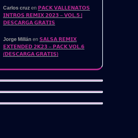
Carlos cruz
en
𝗣𝗔𝗖𝗞 𝗩𝗔𝗟𝗟𝗘𝗡𝗔𝗧𝗢𝗦
𝗜𝗡𝗧𝗥𝗢𝗦 𝗥𝗘𝗠𝗜𝗫 𝟮𝟬𝟮𝟯 – 𝗩𝗢𝗟.𝟱 |
𝗗𝗘𝗦𝗖𝗔𝗥𝗚𝗔 𝗚𝗥𝗔𝗧𝗜𝗦
Jorge Millán
en
𝗦𝗔𝗟𝗦𝗔 𝗥𝗘𝗠𝗜𝗫
𝗘𝗫𝗧𝗘𝗡𝗗𝗘𝗗 𝟮𝗞𝟮𝟯 – 𝗣𝗔𝗖𝗞 𝗩𝗢𝗟.𝟲
(𝗗𝗘𝗦𝗖𝗔𝗥𝗚𝗔 𝗚𝗥𝗔𝗧𝗜𝗦)