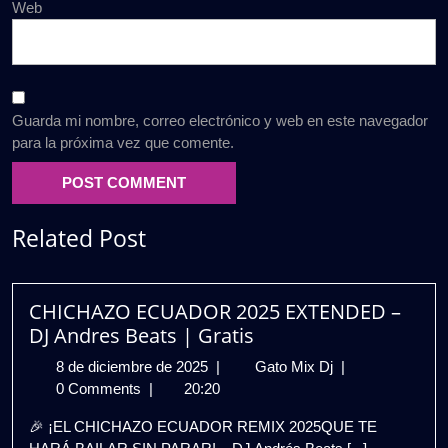
Web
Guarda mi nombre, correo electrónico y web en este navegador
para la próxima vez que comente.
Related Post
CHICHAZO ECUADOR 2025 EXTENDED –
DJ Andres Beats | Gratis
8
CHICHAZO
8 de diciembre de 2025
|
Gato Mix Dj
|
de
ECUADOR
0 Comments
|
20:20
diciembre
2025
🎉 ¡EL CHICHAZO ECUADOR REMIX 2025QUE TE
de
EXTENDED