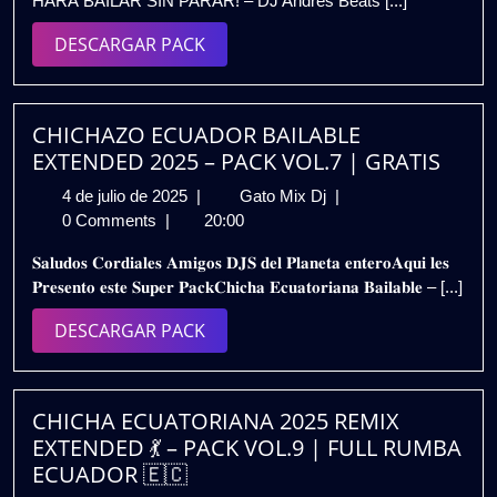
HARÁ BAILAR SIN PARAR! – DJ Andrés Beats [...]
2025
–
DJ
DESCARGAR
DESCARGAR PACK
Andres
PACK
Beats
|
Gratis
CHICHAZO ECUADOR BAILABLE
EXTENDED 2025 – PACK VOL.7 | GRATIS
4
CHICHAZO
4 de julio de 2025
|
Gato Mix Dj
|
de
ECUADOR
0 Comments
|
20:00
julio
BAILABLE
𝐒𝐚𝐥𝐮𝐝𝐨𝐬 𝐂𝐨𝐫𝐝𝐢𝐚𝐥𝐞𝐬 𝐀𝐦𝐢𝐠𝐨𝐬 𝐃𝐉𝐒 𝐝𝐞𝐥 𝐏𝐥𝐚𝐧𝐞𝐭𝐚 𝐞𝐧𝐭𝐞𝐫𝐨𝐀𝐪𝐮𝐢 𝐥𝐞𝐬
de
EXTENDED
𝐏𝐫𝐞𝐬𝐞𝐧𝐭𝐨 𝐞𝐬𝐭𝐞 𝐒𝐮𝐩𝐞𝐫 𝐏𝐚𝐜𝐤𝐂𝐡𝐢𝐜𝐡𝐚 𝐄𝐜𝐮𝐚𝐭𝐨𝐫𝐢𝐚𝐧𝐚 𝐁𝐚𝐢𝐥𝐚𝐛𝐥𝐞 – [...]
2025
2025
–
DESCARGAR
DESCARGAR PACK
PACK
PACK
VOL.7
|
GRATIS
CHICHA ECUATORIANA 2025 REMIX
EXTENDED 💃 – PACK VOL.9 | FULL RUMBA
ECUADOR 🇪🇨