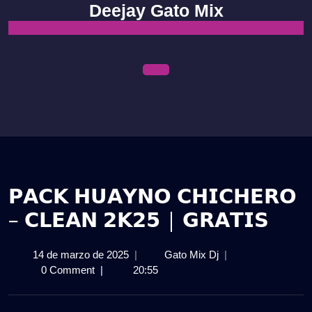
Skip
Deejay Gato Mix
to
content
Open
Menu
𝗣𝗔𝗖𝗞 𝗛𝗨𝗔𝗬𝗡𝗢 𝗖𝗛𝗜𝗖𝗛𝗘𝗥𝗢
– 𝗖𝗟𝗘𝗔𝗡 𝟮𝗞𝟮𝟱 | 𝗚𝗥𝗔𝗧𝗜𝗦
14
𝗣𝗔𝗖𝗞
14 de marzo de 2025
|
Gato Mix Dj
|
de
𝗛𝗨𝗔𝗬𝗡𝗢
0 Comment
|
20:55
marzo
𝗖𝗛𝗜𝗖𝗛𝗘𝗥𝗢
de
–