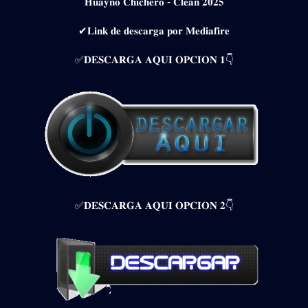
𝐇𝐮𝐚𝐲𝐧𝐨 𝐂𝐡𝐢𝐜𝐡𝐞𝐫𝐨 -̄ 𝐂𝐥𝐞𝐚𝐧 𝟐𝟎𝟐𝟓
✔𝐋𝐢𝐧𝐤 𝐝𝐞 𝐝𝐞𝐬𝐜𝐚𝐫𝐠𝐚 𝐩𝐨𝐫 𝐌𝐞𝐝𝐢𝐚𝐟𝐢𝐫𝐞
✅𝐃𝐄𝐒𝐂𝐀𝐑𝐆𝐀 𝐀𝐐𝐔𝐈 𝐎𝐏𝐂𝐈𝐎𝐍 𝟏👇
✅𝐃𝐄𝐒𝐂𝐀𝐑𝐆𝐀 𝐀𝐐𝐔𝐈 𝐎𝐏𝐂𝐈𝐎𝐍 𝟐👇