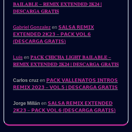
𝐁𝐀𝐈𝐋𝐀𝐁𝐋𝐄 – 𝐑𝐄𝐌𝐈𝐗 𝐄𝐗𝐓𝐄𝐍𝐃𝐄𝐃 𝟐𝐊𝟐𝟒 |
𝐃𝐄𝐒𝐂𝐀𝐑𝐆𝐀 𝐆𝐑𝐀𝐓𝐈𝐒
Gabriel Gonzalez
en
𝗦𝗔𝗟𝗦𝗔 𝗥𝗘𝗠𝗜𝗫
𝗘𝗫𝗧𝗘𝗡𝗗𝗘𝗗 𝟮𝗞𝟮𝟯 – 𝗣𝗔𝗖𝗞 𝗩𝗢𝗟.𝟲
(𝗗𝗘𝗦𝗖𝗔𝗥𝗚𝗔 𝗚𝗥𝗔𝗧𝗜𝗦)
Luis
en
𝐏𝐀𝐂𝐊 𝐂𝐇𝐈𝐂𝐇𝐀 𝐋𝐈𝐆𝐇𝐓 𝐁𝐀𝐈𝐋𝐀𝐁𝐋𝐄 –
𝐑𝐄𝐌𝐈𝐗 𝐄𝐗𝐓𝐄𝐍𝐃𝐄𝐃 𝟐𝐊𝟐𝟒 | 𝐃𝐄𝐒𝐂𝐀𝐑𝐆𝐀 𝐆𝐑𝐀𝐓𝐈𝐒
Carlos cruz
en
𝗣𝗔𝗖𝗞 𝗩𝗔𝗟𝗟𝗘𝗡𝗔𝗧𝗢𝗦 𝗜𝗡𝗧𝗥𝗢𝗦
𝗥𝗘𝗠𝗜𝗫 𝟮𝟬𝟮𝟯 – 𝗩𝗢𝗟.𝟱 | 𝗗𝗘𝗦𝗖𝗔𝗥𝗚𝗔 𝗚𝗥𝗔𝗧𝗜𝗦
Jorge Millán
en
𝗦𝗔𝗟𝗦𝗔 𝗥𝗘𝗠𝗜𝗫 𝗘𝗫𝗧𝗘𝗡𝗗𝗘𝗗
𝟮𝗞𝟮𝟯 – 𝗣𝗔𝗖𝗞 𝗩𝗢𝗟.𝟲 (𝗗𝗘𝗦𝗖𝗔𝗥𝗚𝗔 𝗚𝗥𝗔𝗧𝗜𝗦)