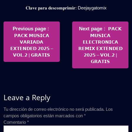
𝐂𝐥𝐚𝐯𝐞 𝐩𝐚𝐫𝐚 𝐝𝐞𝐬𝐜𝐨𝐦𝐩𝐫𝐢𝐦𝐢𝐫: Deejaygatomix
Navegación
de
Older
Newer
Previous page
Next page
𝗣𝗔𝗖𝗞
Posts
Posts
𝗣𝗔𝗖𝗞 𝗠𝗨𝗦𝗜𝗖𝗔
𝗠𝗨𝗦𝗜𝗖𝗔
entradas
𝗩𝗔𝗥𝗜𝗔𝗗𝗔
𝗘𝗟𝗘𝗖𝗧𝗥𝗢𝗡𝗜𝗖𝗔
𝗘𝗫𝗧𝗘𝗡𝗗𝗘𝗗 𝟮𝟬𝟮𝟱 –
𝗥𝗘𝗠𝗜𝗫 𝗘𝗫𝗧𝗘𝗡𝗗𝗘𝗗
𝗩𝗢𝗟.𝟮 | 𝗚𝗥𝗔𝗧𝗜𝗦
𝟮𝟬𝟮𝟱 – 𝗩𝗢𝗟.𝟮 |
𝗚𝗥𝗔𝗧𝗜𝗦
Leave a Reply
Tu dirección de correo electrónico no será publicada.
Los
campos obligatorios están marcados con
*
Comentario
*