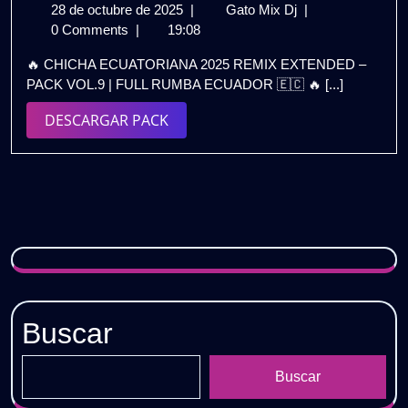
28
CHICHA
28 de octubre de 2025
|
Gato Mix Dj
|
de
ECUATORIANA
0 Comments
|
19:08
octubre
2025
🔥 CHICHA ECUATORIANA 2025 REMIX EXTENDED –
de
REMIX
PACK VOL.9 | FULL RUMBA ECUADOR 🇪🇨 🔥 [...]
2025
EXTENDED
💃
DESCARGAR
DESCARGAR PACK
–
PACK
PACK
VOL.9
|
FULL
RUMBA
ECUADOR
🇪🇨
Buscar
Buscar