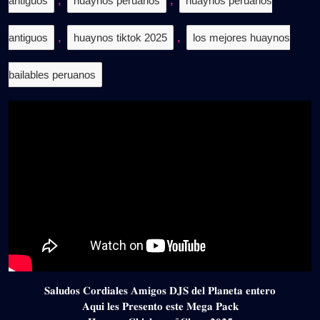
antiguos
,
huaynos peruanos
,
huaynos peruanos
antiguos
,
huaynos tiktok 2025
,
los mejores huaynos
bailables peruanos
𝐒𝐚𝐥𝐮𝐝𝐨𝐬 𝐂𝐨𝐫𝐝𝐢𝐚𝐥𝐞𝐬 𝐀𝐦𝐢𝐠𝐨𝐬 𝐃𝐉𝐒 𝐝𝐞𝐥 𝐏𝐥𝐚𝐧𝐞𝐭𝐚 𝐞𝐧𝐭𝐞𝐫𝐨
𝐀𝐪𝐮𝐢 𝐥𝐞𝐬 𝐏𝐫𝐞𝐬𝐞𝐧𝐭𝐨 𝐞𝐬𝐭𝐞 𝐌𝐞𝐠𝐚 𝐏𝐚𝐜𝐤