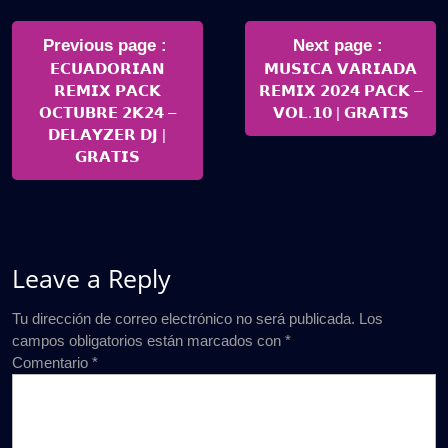
Navegación
de
Older
Newer
Previous page
Next page
Posts
Posts
𝗘𝗖𝗨𝗔𝗗𝗢𝗥𝗜𝗔𝗡
𝗠𝗨𝗦𝗜𝗖𝗔 𝗩𝗔𝗥𝗜𝗔𝗗𝗔
entradas
𝗥𝗘𝗠𝗜𝗫 𝗣𝗔𝗖𝗞
𝗥𝗘𝗠𝗜𝗫 𝟮𝟬𝟮𝟰 𝗣𝗔𝗖𝗞 –
𝗢𝗖𝗧𝗨𝗕𝗥𝗘 𝟮𝗞𝟮𝟰 –
𝗩𝗢𝗟.𝟭𝟬 | 𝗚𝗥𝗔𝗧𝗜𝗦
𝗗𝗘𝗟𝗔𝗬𝗭𝗘𝗥 𝗗𝗝 |
𝗚𝗥𝗔𝗧𝗜𝗦
Leave a Reply
Tu dirección de correo electrónico no será publicada.
Los
campos obligatorios están marcados con
*
Comentario
*