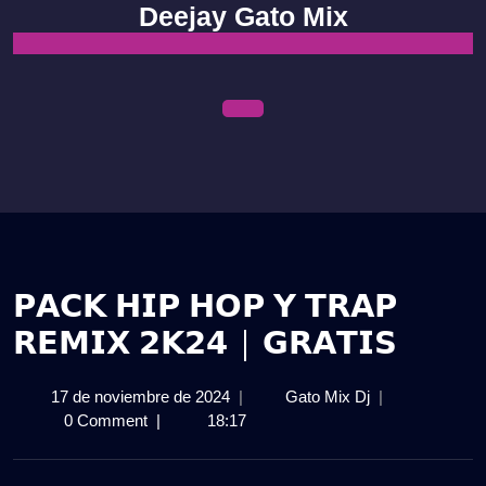
Skip
Deejay Gato Mix
to
content
Open
Menu
𝗣𝗔𝗖𝗞 𝗛𝗜𝗣 𝗛𝗢𝗣 𝗬 𝗧𝗥𝗔𝗣
𝗥𝗘𝗠𝗜𝗫 𝟮𝗞𝟮𝟰 | 𝗚𝗥𝗔𝗧𝗜𝗦
17
𝗣𝗔𝗖𝗞
17 de noviembre de 2024
|
Gato Mix Dj
|
de
𝗛𝗜𝗣
0 Comment
|
18:17
noviembre
𝗛𝗢𝗣
de
𝗬