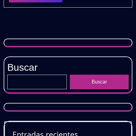
PACK
𝐑𝐄𝐌𝐈𝐗
𝟐𝐊𝟐𝟑
(𝐃𝐄𝐒𝐂𝐀𝐑𝐆𝐀
𝐆𝐑𝐀𝐓𝐈𝐒)
Buscar
Buscar
Entradas recientes