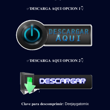
✅𝐃𝐄𝐒𝐂𝐀𝐑𝐆𝐀 𝐀𝐐𝐔𝐈 𝐎𝐏𝐂𝐈𝐎𝐍 𝟏👇
✅𝐃𝐄𝐒𝐂𝐀𝐑𝐆𝐀 𝐀𝐐𝐔𝐈 𝐎𝐏𝐂𝐈𝐎𝐍 𝟐👇
𝐂𝐥𝐚𝐯𝐞 𝐩𝐚𝐫𝐚 𝐝𝐞𝐬𝐜𝐨𝐦𝐩𝐫𝐢𝐦𝐢𝐫: Deejaygatomix