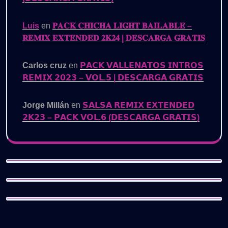
Luis
en
𝐏𝐀𝐂𝐊 𝐂𝐇𝐈𝐂𝐇𝐀 𝐋𝐈𝐆𝐇𝐓 𝐁𝐀𝐈𝐋𝐀𝐁𝐋𝐄 –
𝐑𝐄𝐌𝐈𝐗 𝐄𝐗𝐓𝐄𝐍𝐃𝐄𝐃 𝟐𝐊𝟐𝟒 | 𝐃𝐄𝐒𝐂𝐀𝐑𝐆𝐀 𝐆𝐑𝐀𝐓𝐈𝐒
Carlos cruz
en
𝗣𝗔𝗖𝗞 𝗩𝗔𝗟𝗟𝗘𝗡𝗔𝗧𝗢𝗦 𝗜𝗡𝗧𝗥𝗢𝗦
𝗥𝗘𝗠𝗜𝗫 𝟮𝟬𝟮𝟯 – 𝗩𝗢𝗟.𝟱 | 𝗗𝗘𝗦𝗖𝗔𝗥𝗚𝗔 𝗚𝗥𝗔𝗧𝗜𝗦
Jorge Millán
en
𝗦𝗔𝗟𝗦𝗔 𝗥𝗘𝗠𝗜𝗫 𝗘𝗫𝗧𝗘𝗡𝗗𝗘𝗗
𝟮𝗞𝟮𝟯 – 𝗣𝗔𝗖𝗞 𝗩𝗢𝗟.𝟲 (𝗗𝗘𝗦𝗖𝗔𝗥𝗚𝗔 𝗚𝗥𝗔𝗧𝗜𝗦)