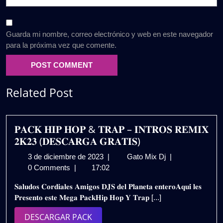
Guarda mi nombre, correo electrónico y web en este navegador
para la próxima vez que comente.
Related Post
𝐏𝐀𝐂𝐊 𝐇𝐈𝐏 𝐇𝐎𝐏 & 𝐓𝐑𝐀𝐏 – 𝐈𝐍𝐓𝐑𝐎𝐒 𝐑𝐄𝐌𝐈𝐗
𝟐𝐊𝟐𝟑 (𝐃𝐄𝐒𝐂𝐀𝐑𝐆𝐀 𝐆𝐑𝐀𝐓𝐈𝐒)
3
𝐏𝐀𝐂𝐊
3 de diciembre de 2023
|
Gato Mix Dj
|
de
𝐇𝐈𝐏
0 Comments
|
17:02
diciembre
𝐇𝐎𝐏
𝐒𝐚𝐥𝐮𝐝𝐨𝐬 𝐂𝐨𝐫𝐝𝐢𝐚𝐥𝐞𝐬 𝐀𝐦𝐢𝐠𝐨𝐬 𝐃𝐉𝐒 𝐝𝐞𝐥 𝐏𝐥𝐚𝐧𝐞𝐭𝐚 𝐞𝐧𝐭𝐞𝐫𝐨𝐀𝐪𝐮𝐢́ 𝐥𝐞𝐬
de
&
𝐏𝐫𝐞𝐬𝐞𝐧𝐭𝐨 𝐞𝐬𝐭𝐞 𝐌𝐞𝐠𝐚 𝐏𝐚𝐜𝐤𝐇𝐢𝐩 𝐇𝐨𝐩 𝐘 𝐓𝐫𝐚𝐩 [...]
2023
𝐓𝐑𝐀𝐏
–
DESCARGAR
DESCARGAR PACK
𝐈𝐍𝐓𝐑𝐎𝐒