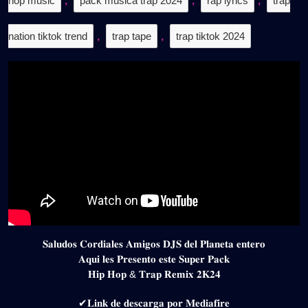
hop music
,
pack musica trap 2024
,
rap lyrics
,
trap
nation tiktok trend
,
trap tape
,
trap tiktok 2024
𝐒𝐚𝐥𝐮𝐝𝐨𝐬 𝐂𝐨𝐫𝐝𝐢𝐚𝐥𝐞𝐬 𝐀𝐦𝐢𝐠𝐨𝐬 𝐃𝐉𝐒 𝐝𝐞𝐥 𝐏𝐥𝐚𝐧𝐞𝐭𝐚 𝐞𝐧𝐭𝐞𝐫𝐨
𝐀𝐪𝐮𝐢 𝐥𝐞𝐬 𝐏𝐫𝐞𝐬𝐞𝐧𝐭𝐨 𝐞𝐬𝐭𝐞 𝐒𝐮𝐩𝐞𝐫 𝐏𝐚𝐜𝐤
𝐇𝐢𝐩 𝐇𝐨𝐩 & 𝐓𝐫𝐚𝐩 𝐑𝐞𝐦𝐢𝐱 𝟐𝐊𝟐𝟒
✔𝐋𝐢𝐧𝐤 𝐝𝐞 𝐝𝐞𝐬𝐜𝐚𝐫𝐠𝐚 𝐩𝐨𝐫 𝐌𝐞𝐝𝐢𝐚𝐟𝐢𝐫𝐞