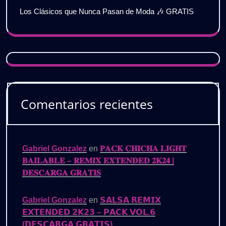
Los Clásicos que Nunca Pasan de Moda 🎶 GRATIS
Comentarios recientes
Gabriel Gonzalez
en
𝐏𝐀𝐂𝐊 𝐂𝐇𝐈𝐂𝐇𝐀 𝐋𝐈𝐆𝐇𝐓
𝐁𝐀𝐈𝐋𝐀𝐁𝐋𝐄 – 𝐑𝐄𝐌𝐈𝐗 𝐄𝐗𝐓𝐄𝐍𝐃𝐄𝐃 𝟐𝐊𝟐𝟒 |
𝐃𝐄𝐒𝐂𝐀𝐑𝐆𝐀 𝐆𝐑𝐀𝐓𝐈𝐒
Gabriel Gonzalez
en
𝗦𝗔𝗟𝗦𝗔 𝗥𝗘𝗠𝗜𝗫
𝗘𝗫𝗧𝗘𝗡𝗗𝗘𝗗 𝟮𝗞𝟮𝟯 – 𝗣𝗔𝗖𝗞 𝗩𝗢𝗟.𝟲
(𝗗𝗘𝗦𝗖𝗔𝗥𝗚𝗔 𝗚𝗥𝗔𝗧𝗜𝗦)