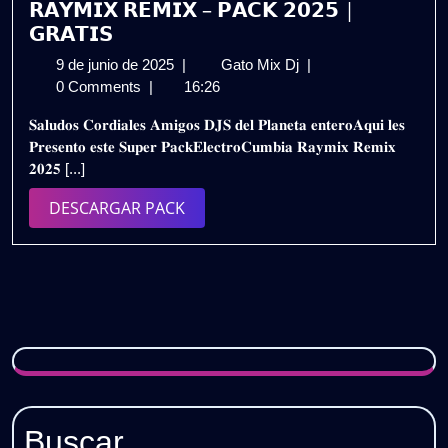
𝗥𝗔𝗬𝗠𝗜𝗫 𝗥𝗘𝗠𝗜𝗫 – 𝗣𝗔𝗖𝗞 𝟮𝟬𝟮𝟱 |
𝗚𝗥𝗔𝗧𝗜𝗦
9
𝗥𝗔𝗬𝗠𝗜𝗫
9 de junio de 2025
|
Gato Mix Dj
|
de
𝗥𝗘𝗠𝗜𝗫
0 Comments
|
16:26
junio
–
𝐒𝐚𝐥𝐮𝐝𝐨𝐬 𝐂𝐨𝐫𝐝𝐢𝐚𝐥𝐞𝐬 𝐀𝐦𝐢𝐠𝐨𝐬 𝐃𝐉𝐒 𝐝𝐞𝐥 𝐏𝐥𝐚𝐧𝐞𝐭𝐚 𝐞𝐧𝐭𝐞𝐫𝐨𝐀𝐪𝐮𝐢 𝐥𝐞𝐬
de
𝗣𝗔𝗖𝗞
𝐏𝐫𝐞𝐬𝐞𝐧𝐭𝐨 𝐞𝐬𝐭𝐞 𝐒𝐮𝐩𝐞𝐫 𝐏𝐚𝐜𝐤𝐄𝐥𝐞𝐜𝐭𝐫𝐨𝐂𝐮𝐦𝐛𝐢𝐚 𝐑𝐚𝐲𝐦𝐢𝐱 𝐑𝐞𝐦𝐢𝐱
2025
𝟮𝟬𝟮𝟱
𝟐𝟎𝟐𝟓 [...]
|
𝗚𝗥𝗔𝗧𝗜𝗦
DESCARGAR
DESCARGAR PACK
PACK
Buscar