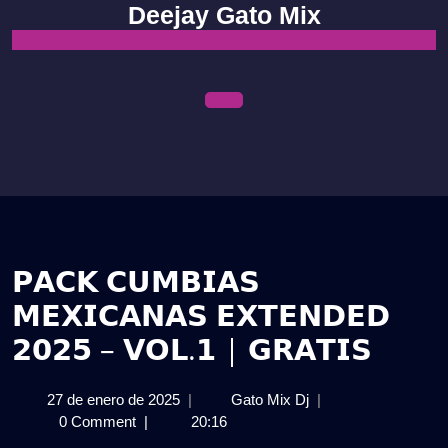
Skip
Deejay Gato Mix
to
content
Open
Menu
𝗣𝗔𝗖𝗞 𝗖𝗨𝗠𝗕𝗜𝗔𝗦
𝗠𝗘𝗫𝗜𝗖𝗔𝗡𝗔𝗦 𝗘𝗫𝗧𝗘𝗡𝗗𝗘𝗗
𝟮𝟬𝟮𝟱 – 𝗩𝗢𝗟.𝟭 | 𝗚𝗥𝗔𝗧𝗜𝗦
27
𝗣𝗔𝗖𝗞
27 de enero de 2025
|
Gato Mix Dj
|
de
𝗖𝗨𝗠𝗕𝗜𝗔𝗦
0 Comment
|
20:16
enero
𝗠𝗘𝗫𝗜𝗖𝗔𝗡𝗔𝗦