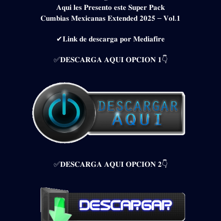
𝐀𝐪𝐮𝐢 𝐥𝐞𝐬 𝐏𝐫𝐞𝐬𝐞𝐧𝐭𝐨 𝐞𝐬𝐭𝐞 𝐒𝐮𝐩𝐞𝐫 𝐏𝐚𝐜𝐤
𝐂𝐮𝐦𝐛𝐢𝐚𝐬 𝐌𝐞𝐱𝐢𝐜𝐚𝐧𝐚𝐬 𝐄𝐱𝐭𝐞𝐧𝐝𝐞𝐝 𝟐𝟎𝟐𝟓 – 𝐕𝐨𝐥.𝟏
✔𝐋𝐢𝐧𝐤 𝐝𝐞 𝐝𝐞𝐬𝐜𝐚𝐫𝐠𝐚 𝐩𝐨𝐫 𝐌𝐞𝐝𝐢𝐚𝐟𝐢𝐫𝐞
✅𝐃𝐄𝐒𝐂𝐀𝐑𝐆𝐀 𝐀𝐐𝐔𝐈 𝐎𝐏𝐂𝐈𝐎𝐍 𝟏👇
✅𝐃𝐄𝐒𝐂𝐀𝐑𝐆𝐀 𝐀𝐐𝐔𝐈 𝐎𝐏𝐂𝐈𝐎𝐍 𝟐👇