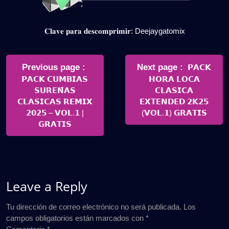
𝐂𝐥𝐚𝐯𝐞 𝐩𝐚𝐫𝐚 𝐝𝐞𝐬𝐜𝐨𝐦𝐩𝐫𝐢𝐦𝐢𝐫: Deejaygatomix
Navegación
de
Older
Newer
Previous page
Next page
𝗣𝗔𝗖𝗞
Posts
Posts
𝗣𝗔𝗖𝗞 𝗖𝗨𝗠𝗕𝗜𝗔𝗦
𝗛𝗢𝗥𝗔 𝗟𝗢𝗖𝗔
entradas
𝗦𝗨𝗥𝗘𝗡̃𝗔𝗦
𝗖𝗟𝗔𝗦𝗜𝗖𝗔
𝗖𝗟𝗔𝗦𝗜𝗖𝗔𝗦 𝗥𝗘𝗠𝗜𝗫
𝗘𝗫𝗧𝗘𝗡𝗗𝗘𝗗 𝟮𝗞𝟮𝟱
𝟮𝟬𝟮𝟱 – 𝗩𝗢𝗟.𝟭 |
(𝗩𝗢𝗟.𝟭) 𝗚𝗥𝗔𝗧𝗜𝗦
𝗚𝗥𝗔𝗧𝗜𝗦
Leave a Reply
Tu dirección de correo electrónico no será publicada.
Los
campos obligatorios están marcados con
*