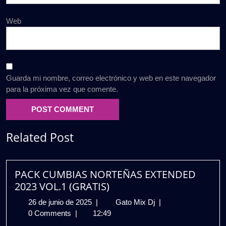
Web
Guarda mi nombre, correo electrónico y web en este navegador
para la próxima vez que comente.
Related Post
PACK CUMBIAS NORTEÑAS EXTENDED
2023 VOL.1 (GRATIS)
26
PACK
26 de junio de 2025
|
Gato Mix Dj
|
de
CUMBIAS
0 Comments
|
12:49
junio
NORTEÑAS