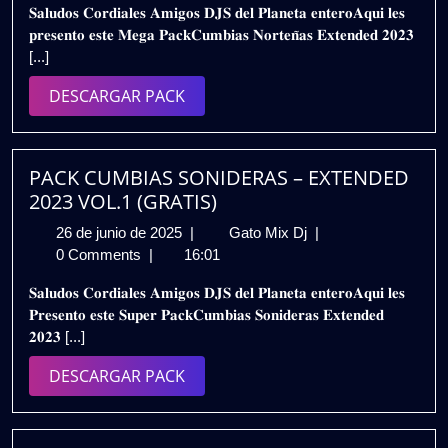
𝐒𝐚𝐥𝐮𝐝𝐨𝐬 𝐂𝐨𝐫𝐝𝐢𝐚𝐥𝐞𝐬 𝐀𝐦𝐢𝐠𝐨𝐬 𝐃𝐉𝐒 𝐝𝐞𝐥 𝐏𝐥𝐚𝐧𝐞𝐭𝐚 𝐞𝐧𝐭𝐞𝐫𝐨𝐀𝐪𝐮𝐢 𝐥𝐞𝐬
de
EXTENDED
𝐩𝐫𝐞𝐬𝐞𝐧𝐭𝐨 𝐞𝐬𝐭𝐞 𝐌𝐞𝐠𝐚 𝐏𝐚𝐜𝐤𝐂𝐮𝐦𝐛𝐢𝐚𝐬 𝐍𝐨𝐫𝐭𝐞𝐧̃𝐚𝐬 𝐄𝐱𝐭𝐞𝐧𝐝𝐞𝐝 𝟐𝟎𝟐𝟑
2025
2023
[...]
VOL.1
(GRATIS)
DESCARGAR
DESCARGAR PACK
PACK
PACK CUMBIAS SONIDERAS – EXTENDED
2023 VOL.1 (GRATIS)
26
PACK
26 de junio de 2025
|
Gato Mix Dj
|
de
CUMBIAS
0 Comments
|
16:01
junio
SONIDERAS
𝐒𝐚𝐥𝐮𝐝𝐨𝐬 𝐂𝐨𝐫𝐝𝐢𝐚𝐥𝐞𝐬 𝐀𝐦𝐢𝐠𝐨𝐬 𝐃𝐉𝐒 𝐝𝐞𝐥 𝐏𝐥𝐚𝐧𝐞𝐭𝐚 𝐞𝐧𝐭𝐞𝐫𝐨𝐀𝐪𝐮𝐢 𝐥𝐞𝐬
de
–
𝐏𝐫𝐞𝐬𝐞𝐧𝐭𝐨 𝐞𝐬𝐭𝐞 𝐒𝐮𝐩𝐞𝐫 𝐏𝐚𝐜𝐤𝐂𝐮𝐦𝐛𝐢𝐚𝐬 𝐒𝐨𝐧𝐢𝐝𝐞𝐫𝐚𝐬 𝐄𝐱𝐭𝐞𝐧𝐝𝐞𝐝
2025
EXTENDED
𝟐𝟎𝟐𝟑 [...]
2023
VOL.1
DESCARGAR
DESCARGAR PACK
(GRATIS)
PACK