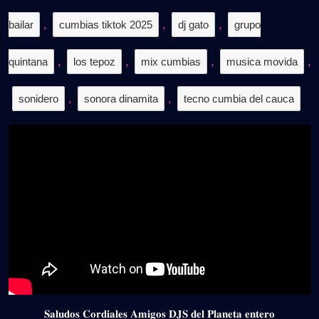
bailar
,
cumbias tiktok 2025
,
dj gato
,
grupo
quintana
,
los tepoz
,
mix cumbias
,
musica movida
,
sonidero
,
sonora dinamita
,
tecno cumbia del cauca
𝐒𝐚𝐥𝐮𝐝𝐨𝐬 𝐂𝐨𝐫𝐝𝐢𝐚𝐥𝐞𝐬 𝐀𝐦𝐢𝐠𝐨𝐬 𝐃𝐉𝐒 𝐝𝐞𝐥 𝐏𝐥𝐚𝐧𝐞𝐭𝐚 𝐞𝐧𝐭𝐞𝐫𝐨