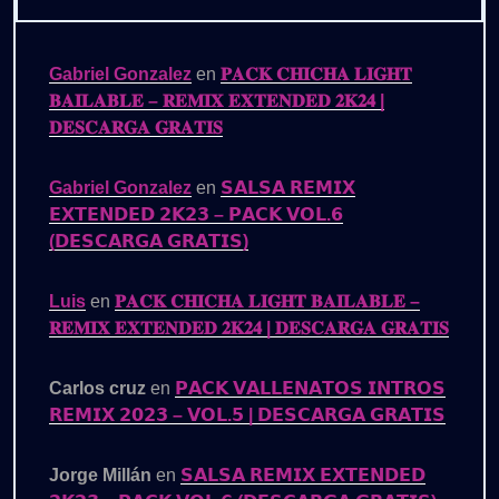
Gabriel Gonzalez
en
𝐏𝐀𝐂𝐊 𝐂𝐇𝐈𝐂𝐇𝐀 𝐋𝐈𝐆𝐇𝐓
𝐁𝐀𝐈𝐋𝐀𝐁𝐋𝐄 – 𝐑𝐄𝐌𝐈𝐗 𝐄𝐗𝐓𝐄𝐍𝐃𝐄𝐃 𝟐𝐊𝟐𝟒 |
𝐃𝐄𝐒𝐂𝐀𝐑𝐆𝐀 𝐆𝐑𝐀𝐓𝐈𝐒
Gabriel Gonzalez
en
𝗦𝗔𝗟𝗦𝗔 𝗥𝗘𝗠𝗜𝗫
𝗘𝗫𝗧𝗘𝗡𝗗𝗘𝗗 𝟮𝗞𝟮𝟯 – 𝗣𝗔𝗖𝗞 𝗩𝗢𝗟.𝟲
(𝗗𝗘𝗦𝗖𝗔𝗥𝗚𝗔 𝗚𝗥𝗔𝗧𝗜𝗦)
Luis
en
𝐏𝐀𝐂𝐊 𝐂𝐇𝐈𝐂𝐇𝐀 𝐋𝐈𝐆𝐇𝐓 𝐁𝐀𝐈𝐋𝐀𝐁𝐋𝐄 –
𝐑𝐄𝐌𝐈𝐗 𝐄𝐗𝐓𝐄𝐍𝐃𝐄𝐃 𝟐𝐊𝟐𝟒 | 𝐃𝐄𝐒𝐂𝐀𝐑𝐆𝐀 𝐆𝐑𝐀𝐓𝐈𝐒
Carlos cruz
en
𝗣𝗔𝗖𝗞 𝗩𝗔𝗟𝗟𝗘𝗡𝗔𝗧𝗢𝗦 𝗜𝗡𝗧𝗥𝗢𝗦
𝗥𝗘𝗠𝗜𝗫 𝟮𝟬𝟮𝟯 – 𝗩𝗢𝗟.𝟱 | 𝗗𝗘𝗦𝗖𝗔𝗥𝗚𝗔 𝗚𝗥𝗔𝗧𝗜𝗦
Jorge Millán
en
𝗦𝗔𝗟𝗦𝗔 𝗥𝗘𝗠𝗜𝗫 𝗘𝗫𝗧𝗘𝗡𝗗𝗘𝗗