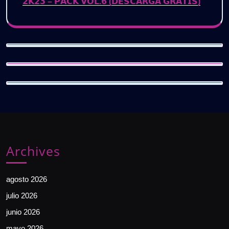
𝟮𝗞𝟮𝟯 – 𝗣𝗔𝗖𝗞 𝗩𝗢𝗟.𝟲 (𝗗𝗘𝗦𝗖𝗔𝗥𝗚𝗔 𝗚𝗥𝗔𝗧𝗜𝗦)
Archives
agosto 2026
julio 2026
junio 2026
mayo 2026