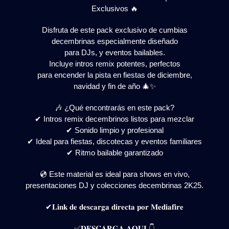
Exclusivos 🔥
Disfruta de este pack exclusivo de cumbias
decembrinas especialmente diseñado
para DJs, y eventos bailables.
Incluye intros remix potentes, perfectos
para encender la pista en fiestas de diciembre,
navidad y fin de año 🎄✨
🎶 ¿Qué encontrarás en este pack?
✔ Intros remix decembrinos listos para mezclar
✔ Sonido limpio y profesional
✔ Ideal para fiestas, discotecas y eventos familiares
✔ Ritmo bailable garantizado
💿 Este material es ideal para shows en vivo,
presentaciones DJ y colecciones decembrinas 2K25.
✔𝐋𝐢𝐧𝐤 𝐝𝐞 𝐝𝐞𝐬𝐜𝐚𝐫𝐠𝐚 𝐝𝐢𝐫𝐞𝐜𝐭𝐚 𝐩𝐨𝐫 𝐌𝐞𝐝𝐢𝐚𝐟𝐢𝐫𝐞
✅𝐃𝐄𝐒𝐂𝐀𝐑𝐆𝐀 𝐀𝐐𝐔𝐈 👇