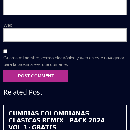
Web
Guarda mi nombre, correo electrónico y web en este navegador
para la próxima vez que comente.
Related Post
𝗖𝗨𝗠𝗕𝗜𝗔𝗦 𝗖𝗢𝗟𝗢𝗠𝗕𝗜𝗔𝗡𝗔𝗦
𝗖𝗟𝗔𝗦𝗜𝗖𝗔𝗦 𝗥𝗘𝗠𝗜𝗫 – 𝗣𝗔𝗖𝗞 𝟮𝟬𝟮𝟰
𝗩𝗢𝗟.𝟯 / 𝗚𝗥𝗔𝗧𝗜𝗦