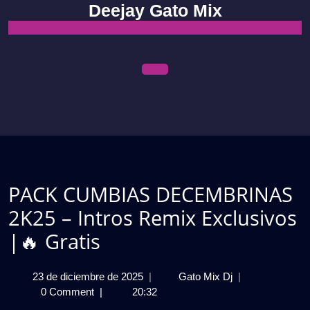
Skip
Deejay Gato Mix
to
content
Open
Menu
PACK CUMBIAS DECEMBRINAS
2K25 – Intros Remix Exclusivos
|🔥 Gratis
23
PACK
23 de diciembre de 2025
|
Gato Mix Dj
|
de
CUMBIAS
0 Comment
|
20:32
diciembre
DECEMBRINAS