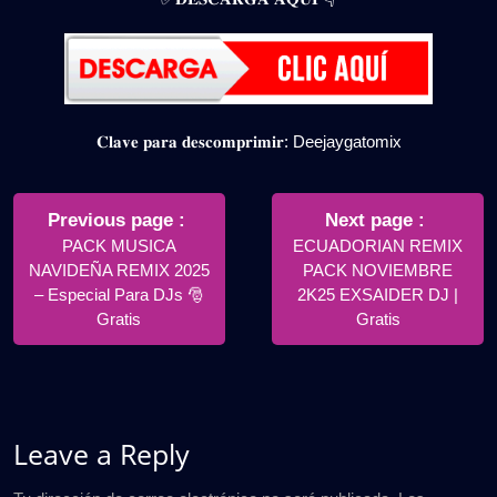
𝐂𝐥𝐚𝐯𝐞 𝐩𝐚𝐫𝐚 𝐝𝐞𝐬𝐜𝐨𝐦𝐩𝐫𝐢𝐦𝐢𝐫: Deejaygatomix
Navegación
de
Older
Newer
Previous page
Next page
Posts
Posts
PACK MUSICA
ECUADORIAN REMIX
entradas
NAVIDEÑA REMIX 2025
PACK NOVIEMBRE
– Especial Para DJs 🎅
2K25 EXSAIDER DJ |
Gratis
Gratis
Leave a Reply