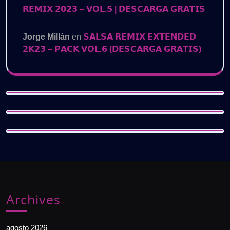
𝗥𝗘𝗠𝗜𝗫 𝟮𝟬𝟮𝟯 – 𝗩𝗢𝗟.𝟱 | 𝗗𝗘𝗦𝗖𝗔𝗥𝗚𝗔 𝗚𝗥𝗔𝗧𝗜𝗦
Jorge Millán
en
𝗦𝗔𝗟𝗦𝗔 𝗥𝗘𝗠𝗜𝗫 𝗘𝗫𝗧𝗘𝗡𝗗𝗘𝗗
𝟮𝗞𝟮𝟯 – 𝗣𝗔𝗖𝗞 𝗩𝗢𝗟.𝟲 (𝗗𝗘𝗦𝗖𝗔𝗥𝗚𝗔 𝗚𝗥𝗔𝗧𝗜𝗦)
Archives
agosto 2026