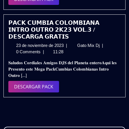
PACK
𝗣𝗔𝗖𝗞 𝗖𝗨𝗠𝗕𝗜𝗔 𝗖𝗢𝗟𝗢𝗠𝗕𝗜𝗔𝗡𝗔
𝗜𝗡𝗧𝗥𝗢 𝗢𝗨𝗧𝗥𝗢 𝟮𝗞𝟮𝟯 𝗩𝗢𝗟.𝟯 /
𝗗𝗘𝗦𝗖𝗔𝗥𝗚𝗔 𝗚𝗥𝗔𝗧𝗜𝗦
23
𝗣𝗔𝗖𝗞
23 de noviembre de 2023
|
Gato Mix Dj
|
de
𝗖𝗨𝗠𝗕𝗜𝗔
0 Comments
|
11:28
noviembre
𝗖𝗢𝗟𝗢𝗠𝗕𝗜𝗔
𝐒𝐚𝐥𝐮𝐝𝐨𝐬 𝐂𝐨𝐫𝐝𝐢𝐚𝐥𝐞𝐬 𝐀𝐦𝐢𝐠𝐨𝐬 𝐃𝐉𝐒 𝐝𝐞𝐥 𝐏𝐥𝐚𝐧𝐞𝐭𝐚 𝐞𝐧𝐭𝐞𝐫𝐨𝐀𝐪𝐮𝐢 𝐥𝐞𝐬
de
𝗜𝗡𝗧𝗥𝗢
𝐏𝐫𝐞𝐬𝐞𝐧𝐭𝐨 𝐞𝐬𝐭𝐞 𝐌𝐞𝐠𝐚 𝐏𝐚𝐜𝐤𝐂𝐮𝐦𝐛𝐢𝐚𝐬 𝐂𝐨𝐥𝐨𝐦𝐛𝐢𝐚𝐧𝐚𝐬 𝐈𝐧𝐭𝐫𝐨
2023
𝗢𝗨𝗧𝗥𝗢
𝐎𝐮𝐭𝐫𝐨 [...]
𝟮𝗞𝟮𝟯
𝗩𝗢𝗟.𝟯
DESCARGAR
DESCARGAR PACK
/
PACK
𝗗𝗘𝗦𝗖𝗔𝗥𝗚𝗔
𝗚𝗥𝗔𝗧𝗜𝗦