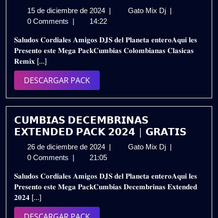
15
𝗖𝗨𝗠𝗕𝗜𝗔𝗦
15 de diciembre de 2024
|
Gato Mix Dj
|
de
𝗖𝗢𝗟𝗢𝗠𝗕𝗜𝗔
0 Comments
|
14:22
diciembre
𝗖𝗟𝗔𝗦𝗜𝗖𝗔𝗦
𝐒𝐚𝐥𝐮𝐝𝐨𝐬 𝐂𝐨𝐫𝐝𝐢𝐚𝐥𝐞𝐬 𝐀𝐦𝐢𝐠𝐨𝐬 𝐃𝐉𝐒 𝐝𝐞𝐥 𝐏𝐥𝐚𝐧𝐞𝐭𝐚 𝐞𝐧𝐭𝐞𝐫𝐨𝐀𝐪𝐮𝐢 𝐥𝐞𝐬
de
𝗥𝗘𝗠𝗜𝗫
𝐏𝐫𝐞𝐬𝐞𝐧𝐭𝐨 𝐞𝐬𝐭𝐞 𝐌𝐞𝐠𝐚 𝐏𝐚𝐜𝐤𝐂𝐮𝐦𝐛𝐢𝐚𝐬 𝐂𝐨𝐥𝐨𝐦𝐛𝐢𝐚𝐧𝐚𝐬 𝐂𝐥𝐚𝐬𝐢𝐜𝐚𝐬
2024
–
𝐑𝐞𝐦𝐢𝐱 [...]
𝗣𝗔𝗖𝗞
𝟮𝟬𝟮𝟰
DESCARGAR
DESCARGAR PACK
𝗩𝗢𝗟.𝟯
PACK
/
𝗚𝗥𝗔𝗧𝗜𝗦
𝗖𝗨𝗠𝗕𝗜𝗔𝗦 𝗗𝗘𝗖𝗘𝗠𝗕𝗥𝗜𝗡𝗔𝗦
𝗘𝗫𝗧𝗘𝗡𝗗𝗘𝗗 𝗣𝗔𝗖𝗞 𝟮𝟬𝟮𝟰 | 𝗚𝗥𝗔𝗧𝗜𝗦
26
𝗖𝗨𝗠𝗕𝗜𝗔𝗦
26 de diciembre de 2024
|
Gato Mix Dj
|
de
𝗗𝗘𝗖𝗘𝗠𝗕𝗥𝗜𝗡
0 Comments
|
21:05
diciembre
𝗘𝗫𝗧𝗘𝗡𝗗𝗘𝗗
𝐒𝐚𝐥𝐮𝐝𝐨𝐬 𝐂𝐨𝐫𝐝𝐢𝐚𝐥𝐞𝐬 𝐀𝐦𝐢𝐠𝐨𝐬 𝐃𝐉𝐒 𝐝𝐞𝐥 𝐏𝐥𝐚𝐧𝐞𝐭𝐚 𝐞𝐧𝐭𝐞𝐫𝐨𝐀𝐪𝐮𝐢 𝐥𝐞𝐬
de
𝗣𝗔𝗖𝗞
𝐏𝐫𝐞𝐬𝐞𝐧𝐭𝐨 𝐞𝐬𝐭𝐞 𝐌𝐞𝐠𝐚 𝐏𝐚𝐜𝐤𝐂𝐮𝐦𝐛𝐢𝐚𝐬 𝐃𝐞𝐜𝐞𝐦𝐛𝐫𝐢𝐧𝐚𝐬 𝐄𝐱𝐭𝐞𝐧𝐝𝐞𝐝
2024
𝟮𝟬𝟮𝟰
𝟐𝟎𝟐𝟒 [...]
|
𝗚𝗥𝗔𝗧𝗜𝗦
DESCARGAR
DESCARGAR PACK