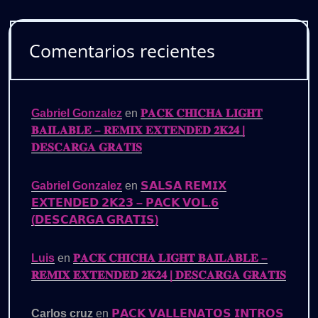
Comentarios recientes
Gabriel Gonzalez
en
𝐏𝐀𝐂𝐊 𝐂𝐇𝐈𝐂𝐇𝐀 𝐋𝐈𝐆𝐇𝐓
𝐁𝐀𝐈𝐋𝐀𝐁𝐋𝐄 – 𝐑𝐄𝐌𝐈𝐗 𝐄𝐗𝐓𝐄𝐍𝐃𝐄𝐃 𝟐𝐊𝟐𝟒 |
𝐃𝐄𝐒𝐂𝐀𝐑𝐆𝐀 𝐆𝐑𝐀𝐓𝐈𝐒
Gabriel Gonzalez
en
𝗦𝗔𝗟𝗦𝗔 𝗥𝗘𝗠𝗜𝗫
𝗘𝗫𝗧𝗘𝗡𝗗𝗘𝗗 𝟮𝗞𝟮𝟯 – 𝗣𝗔𝗖𝗞 𝗩𝗢𝗟.𝟲
(𝗗𝗘𝗦𝗖𝗔𝗥𝗚𝗔 𝗚𝗥𝗔𝗧𝗜𝗦)
Luis
en
𝐏𝐀𝐂𝐊 𝐂𝐇𝐈𝐂𝐇𝐀 𝐋𝐈𝐆𝐇𝐓 𝐁𝐀𝐈𝐋𝐀𝐁𝐋𝐄 –
𝐑𝐄𝐌𝐈𝐗 𝐄𝐗𝐓𝐄𝐍𝐃𝐄𝐃 𝟐𝐊𝟐𝟒 | 𝐃𝐄𝐒𝐂𝐀𝐑𝐆𝐀 𝐆𝐑𝐀𝐓𝐈𝐒
Carlos cruz
en
𝗣𝗔𝗖𝗞 𝗩𝗔𝗟𝗟𝗘𝗡𝗔𝗧𝗢𝗦 𝗜𝗡𝗧𝗥𝗢𝗦