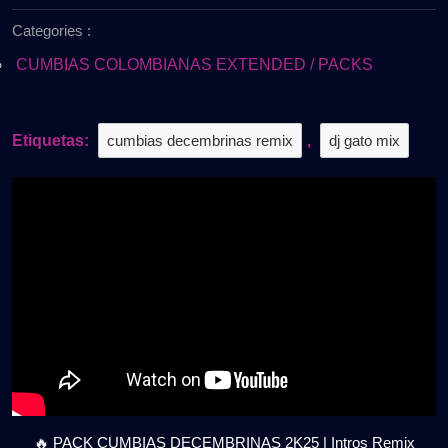
de
2K25
Categories :
2025
–
Intros
CUMBIAS COLOMBIANAS EXTENDED / PACKS
Remix
Exclusivos
|
Etiquetas:
cumbias decembrinas remix
,
dj gato mix
🔥
Gratis
🔥 PACK CUMBIAS DECEMBRINAS 2K25 | Intros Remix