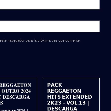
 este navegador para la próxima vez que comente.
𝐑𝐄𝐆𝐆𝐀𝐄𝐓𝐎𝐍
𝗣𝗔𝗖𝗞
 𝐎𝐔𝐓𝐑𝐎 𝟐𝟎𝟐𝟒
𝗥𝗘𝗚𝗚𝗔𝗘𝗧𝗢𝗡
) 𝐃𝐄𝐒𝐂𝐀𝐑𝐆𝐀
𝗛𝗜𝗧𝗦 𝗘𝗫𝗧𝗘𝗡𝗗𝗘𝗗
𝐒
𝟮𝗞𝟮𝟯 – 𝗩𝗢𝗟.𝟭𝟯 |
𝗗𝗘𝗦𝗖𝗔𝗥𝗚𝗔
13
e marzo de 2024
|