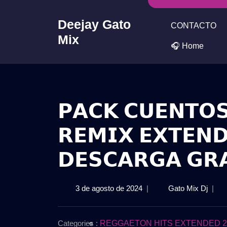
Skip
to
Deejay Gato
CONTACTO
content
Mix
🎧 Home
𝗣𝗔𝗖𝗞 𝗖𝗨𝗘𝗡𝗧𝗢𝗦
𝗥𝗘𝗠𝗜𝗫 𝗘𝗫𝗧𝗘𝗡𝗗
𝗗𝗘𝗦𝗖𝗔𝗥𝗚𝗔 𝗚𝗥
3
𝗣𝗔𝗖
3 de agosto de 2024
|
Gato Mix Dj
|
de
𝗖𝗨𝗘
agosto
𝗗𝗘
de
𝗟𝗔
Categories :
REGGAETON HITS EXTENDED 2K