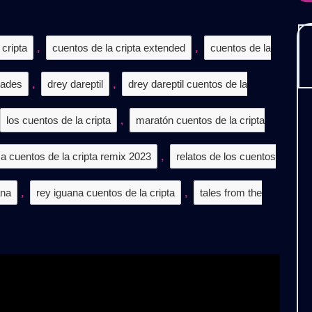
𝗧𝗔
𝗜𝗫
 cripta
,
cuentos de la cripta extended
,
cuentos de la
𝗡𝗗𝗘𝗗

dades
,
drey dareptil
,
drey dareptil cuentos de la
𝗖𝗔𝗥𝗚𝗔
𝗜𝗦
los cuentos de la cripta
,
maratón cuentos de la cripta
 cuentos de la cripta remix 2023
,
relatos de los cuentos
ana
,
rey iguana cuentos de la cripta
,
tales from the