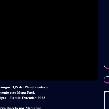
𝐀𝐦𝐢𝐠𝐨𝐬 𝐃𝐉𝐒 𝐝𝐞𝐥 𝐏𝐥𝐚𝐧𝐞𝐭𝐚 𝐞𝐧𝐭𝐞𝐫𝐨
𝐞𝐬𝐞𝐧𝐭𝐨 𝐞𝐬𝐭𝐞 𝐌𝐞𝐠𝐚 𝐏𝐚𝐜𝐤
𝐢𝐩𝐭𝐚 – 𝐑𝐞𝐦𝐢𝐱 𝐄𝐱𝐭𝐞𝐧𝐝𝐞𝐝 𝟐𝟎𝟐𝟑
𝐠𝐚 𝐝𝐢𝐫𝐞𝐜𝐭𝐚 𝐩𝐨𝐫 𝐌𝐞𝐝𝐢𝐚𝐟𝐢𝐫𝐞