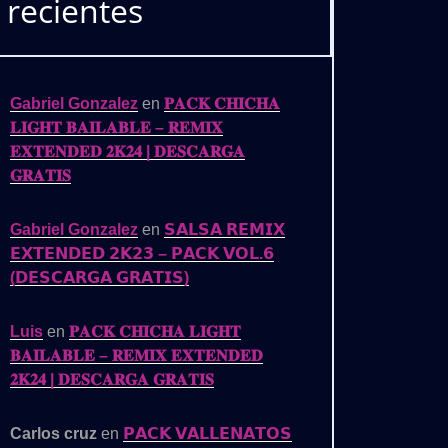
recientes
Gabriel Gonzalez
en
𝐏𝐀𝐂𝐊 𝐂𝐇𝐈𝐂𝐇𝐀
𝐋𝐈𝐆𝐇𝐓 𝐁𝐀𝐈𝐋𝐀𝐁𝐋𝐄 – 𝐑𝐄𝐌𝐈𝐗
𝐄𝐗𝐓𝐄𝐍𝐃𝐄𝐃 𝟐𝐊𝟐𝟒 | 𝐃𝐄𝐒𝐂𝐀𝐑𝐆𝐀
𝐆𝐑𝐀𝐓𝐈𝐒
Gabriel Gonzalez
en
𝗦𝗔𝗟𝗦𝗔 𝗥𝗘𝗠𝗜𝗫
𝗘𝗫𝗧𝗘𝗡𝗗𝗘𝗗 𝟮𝗞𝟮𝟯 – 𝗣𝗔𝗖𝗞 𝗩𝗢𝗟.𝟲
(𝗗𝗘𝗦𝗖𝗔𝗥𝗚𝗔 𝗚𝗥𝗔𝗧𝗜𝗦)
Luis
en
𝐏𝐀𝐂𝐊 𝐂𝐇𝐈𝐂𝐇𝐀 𝐋𝐈𝐆𝐇𝐓
𝐁𝐀𝐈𝐋𝐀𝐁𝐋𝐄 – 𝐑𝐄𝐌𝐈𝐗 𝐄𝐗𝐓𝐄𝐍𝐃𝐄𝐃
𝟐𝐊𝟐𝟒 | 𝐃𝐄𝐒𝐂𝐀𝐑𝐆𝐀 𝐆𝐑𝐀𝐓𝐈𝐒
Carlos cruz
en
𝗣𝗔𝗖𝗞 𝗩𝗔𝗟𝗟𝗘𝗡𝗔𝗧𝗢𝗦