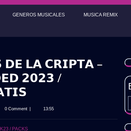
GENEROS MUSICALES
MUSICA REMIX
 𝗗𝗘 𝗟𝗔 𝗖𝗥𝗜𝗣𝗧𝗔 –
𝗘𝗗 𝟮𝟬𝟮𝟯 /
𝗧𝗜𝗦
𝗞
0 Comment
|
13:55
𝗡𝗧𝗢𝗦
23 / PACKS