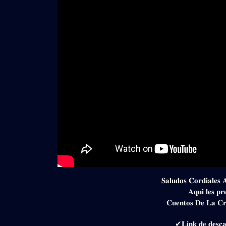
𝐒𝐚𝐥𝐮𝐝𝐨𝐬 𝐂𝐨𝐫𝐝𝐢𝐚𝐥𝐞𝐬 
𝐀𝐪𝐮𝐢 𝐥𝐞𝐬 𝐩𝐫
𝐂𝐮𝐞𝐧𝐭𝐨𝐬 𝐃𝐞 𝐋𝐚 𝐂𝐫
✔𝐋𝐢𝐧𝐤 𝐝𝐞 𝐝𝐞𝐬𝐜𝐚