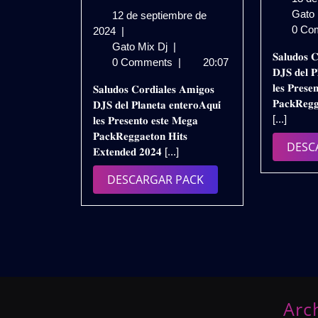
Gato
12 de septiembre de
0 Co
12
2024
|
de
𝗣𝗔𝗖𝗞
Gato Mix Dj
|
𝐒𝐚𝐥𝐮𝐝𝐨𝐬 𝐂
septiembre
𝗥𝗘𝗚𝗚𝗔𝗘𝗧𝗢𝗡
0 Comments
|
20:07
𝐃𝐉𝐒 𝐝𝐞𝐥 𝐏
de
𝗛𝗜𝗧𝗦
𝐥𝐞𝐬 𝐏𝐫𝐞𝐬𝐞
𝐒𝐚𝐥𝐮𝐝𝐨𝐬 𝐂𝐨𝐫𝐝𝐢𝐚𝐥𝐞𝐬 𝐀𝐦𝐢𝐠𝐨𝐬
2024
𝗘𝗫𝗧𝗘𝗡𝗗𝗘𝗗
𝐏𝐚𝐜𝐤𝐑𝐞𝐠𝐠
𝐃𝐉𝐒 𝐝𝐞𝐥 𝐏𝐥𝐚𝐧𝐞𝐭𝐚 𝐞𝐧𝐭𝐞𝐫𝐨𝐀𝐪𝐮𝐢́
𝟮𝗞𝟮𝟰
[...]
𝐥𝐞𝐬 𝐏𝐫𝐞𝐬𝐞𝐧𝐭𝐨 𝐞𝐬𝐭𝐞 𝐌𝐞𝐠𝐚
–
𝐏𝐚𝐜𝐤𝐑𝐞𝐠𝐠𝐚𝐞𝐭𝐨𝐧 𝐇𝐢𝐭𝐬
𝗩𝗢𝗟.𝟵
DESC
𝐄𝐱𝐭𝐞𝐧𝐝𝐞𝐝 𝟐𝟎𝟐𝟒 [...]
|
𝗚𝗥𝗔𝗧𝗜𝗦
DESCARGAR
DESCARGAR PACK
PACK
Arc