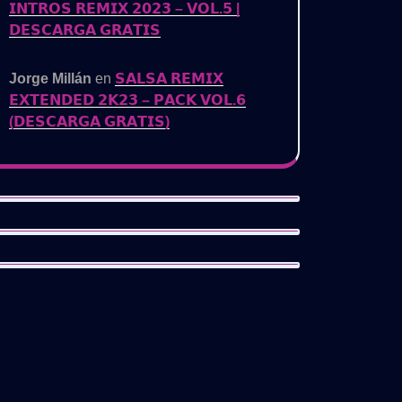
𝗜𝗡𝗧𝗥𝗢𝗦 𝗥𝗘𝗠𝗜𝗫 𝟮𝟬𝟮𝟯 – 𝗩𝗢𝗟.𝟱 |
𝗗𝗘𝗦𝗖𝗔𝗥𝗚𝗔 𝗚𝗥𝗔𝗧𝗜𝗦
Jorge Millán
en
𝗦𝗔𝗟𝗦𝗔 𝗥𝗘𝗠𝗜𝗫
𝗘𝗫𝗧𝗘𝗡𝗗𝗘𝗗 𝟮𝗞𝟮𝟯 – 𝗣𝗔𝗖𝗞 𝗩𝗢𝗟.𝟲
(𝗗𝗘𝗦𝗖𝗔𝗥𝗚𝗔 𝗚𝗥𝗔𝗧𝗜𝗦)