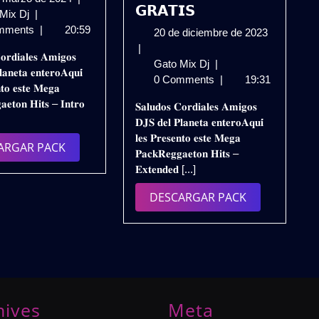
𝗚𝗥𝗔𝗧𝗜𝗦
𝐏𝐀𝐂𝐊
de
 Mix Dj
|
𝐑𝐄𝐆𝐆𝐀𝐄𝐓𝐎𝐍
marzo
mments
|
20:59
20
20 de diciembre de 2023
𝐈𝐍𝐓𝐑𝐎
de
de
|
𝐨𝐫𝐝𝐢𝐚𝐥𝐞𝐬 𝐀𝐦𝐢𝐠𝐨𝐬
𝐎𝐔𝐓𝐑𝐎
2024
𝗣𝗔𝗖𝗞
diciembre
Gato Mix Dj
|
𝐚𝐧𝐞𝐭𝐚 𝐞𝐧𝐭𝐞𝐫𝐨𝐀𝐪𝐮𝐢́
𝟐𝟎𝟐𝟒
𝗥𝗘𝗚𝗚𝗔𝗘𝗧𝗢𝗡
de
0 Comments
|
19:31
𝐧𝐭𝐨 𝐞𝐬𝐭𝐞 𝐌𝐞𝐠𝐚
(𝐕𝐎𝐋.𝟐)
𝗛𝗜𝗧𝗦
2023
𝐚𝐞𝐭𝐨𝐧 𝐇𝐢𝐭𝐬 – 𝐈𝐧𝐭𝐫𝐨
𝐒𝐚𝐥𝐮𝐝𝐨𝐬 𝐂𝐨𝐫𝐝𝐢𝐚𝐥𝐞𝐬 𝐀𝐦𝐢𝐠𝐨𝐬
𝐃𝐄𝐒𝐂𝐀𝐑𝐆𝐀
𝗘𝗫𝗧𝗘𝗡𝗗𝗘𝗗
𝐃𝐉𝐒 𝐝𝐞𝐥 𝐏𝐥𝐚𝐧𝐞𝐭𝐚 𝐞𝐧𝐭𝐞𝐫𝐨𝐀𝐪𝐮𝐢́
𝐆𝐑𝐀𝐓𝐈𝐒
𝟮𝗞𝟮𝟯
𝐥𝐞𝐬 𝐏𝐫𝐞𝐬𝐞𝐧𝐭𝐨 𝐞𝐬𝐭𝐞 𝐌𝐞𝐠𝐚
–
DESCARGAR
ARGAR PACK
𝐏𝐚𝐜𝐤𝐑𝐞𝐠𝐠𝐚𝐞𝐭𝐨𝐧 𝐇𝐢𝐭𝐬 –
𝗩𝗢𝗟.𝟭𝟯
PACK
𝐄𝐱𝐭𝐞𝐧𝐝𝐞𝐝 [...]
|
𝗗𝗘𝗦𝗖𝗔𝗥𝗚𝗔
DESCARGAR
DESCARGAR PACK
𝗚𝗥𝗔𝗧𝗜𝗦
PACK
hives
Meta