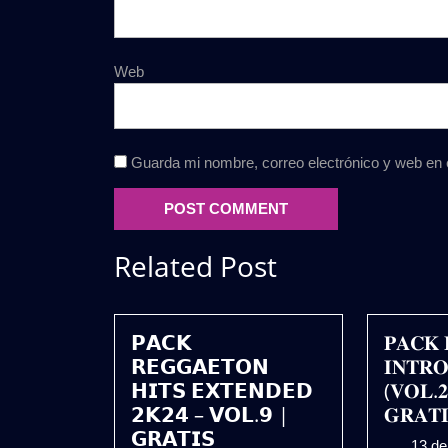
Web
Guarda mi nombre, correo electrónico y web en
Related Post
𝗣𝗔𝗖𝗞
𝐏𝐀𝐂𝐊 
𝗥𝗘𝗚𝗚𝗔𝗘𝗧𝗢𝗡
𝐈𝐍𝐓𝐑𝐎
𝗛𝗜𝗧𝗦 𝗘𝗫𝗧𝗘𝗡𝗗𝗘𝗗
(𝐕𝐎𝐋.
𝟮𝗞𝟮𝟰 – 𝗩𝗢𝗟.𝟵 |
𝐆𝐑𝐀𝐓𝐈
𝗚𝗥𝗔𝗧𝗜𝗦
13 d