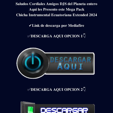
𝐒𝐚𝐥𝐮𝐝𝐨𝐬 𝐂𝐨𝐫𝐝𝐢𝐚𝐥𝐞𝐬 𝐀𝐦𝐢𝐠𝐨𝐬 𝐃𝐉𝐒 𝐝𝐞𝐥 𝐏𝐥𝐚𝐧𝐞𝐭𝐚 𝐞𝐧𝐭𝐞𝐫𝐨
𝐀𝐪𝐮𝐢 𝐥𝐞𝐬 𝐏𝐫𝐞𝐬𝐞𝐧𝐭𝐨 𝐞𝐬𝐭𝐞 𝐌𝐞𝐠𝐚 𝐏𝐚𝐜𝐤
𝐂𝐡𝐢𝐜𝐡𝐚 𝐈𝐧𝐬𝐭𝐫𝐮𝐦𝐞𝐧𝐭𝐚𝐥 𝐄𝐜𝐮𝐚𝐭𝐨𝐫𝐢𝐚𝐧𝐚 𝐄𝐱𝐭𝐞𝐧𝐝𝐞𝐝 𝟐𝟎𝟐𝟒
✔𝐋𝐢𝐧𝐤 𝐝𝐞 𝐝𝐞𝐬𝐜𝐚𝐫𝐠𝐚 𝐩𝐨𝐫 𝐌𝐞𝐝𝐢𝐚𝐟𝐢𝐫𝐞
✅𝐃𝐄𝐒𝐂𝐀𝐑𝐆𝐀 𝐀𝐐𝐔𝐈 𝐎𝐏𝐂𝐈𝐎𝐍 𝟏👇
✅𝐃𝐄𝐒𝐂𝐀𝐑𝐆𝐀 𝐀𝐐𝐔𝐈 𝐎𝐏𝐂𝐈𝐎𝐍 𝟐👇