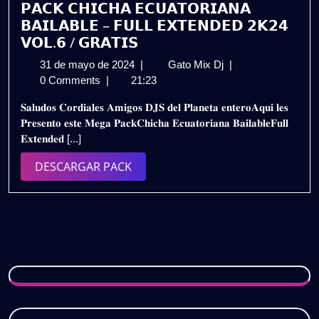
𝗣𝗔𝗖𝗞 𝗖𝗛𝗜𝗖𝗛𝗔 𝗘𝗖𝗨𝗔𝗧𝗢𝗥𝗜𝗔𝗡𝗔
𝗕𝗔𝗜𝗟𝗔𝗕𝗟𝗘 – 𝗙𝗨𝗟𝗟 𝗘𝗫𝗧𝗘𝗡𝗗𝗘𝗗 𝟮𝗞𝟮𝟰
𝗩𝗢𝗟.𝟲 / 𝗚𝗥𝗔𝗧𝗜𝗦
31
𝗣𝗔𝗖𝗞
31 de mayo de 2024
|
Gato Mix Dj
|
de
𝗖𝗛𝗜𝗖𝗛𝗔
0 Comments
|
21:23
mayo
𝗘𝗖𝗨𝗔𝗧𝗢𝗥𝗜𝗔𝗡𝗔
𝐒𝐚𝐥𝐮𝐝𝐨𝐬 𝐂𝐨𝐫𝐝𝐢𝐚𝐥𝐞𝐬 𝐀𝐦𝐢𝐠𝐨𝐬 𝐃𝐉𝐒 𝐝𝐞𝐥 𝐏𝐥𝐚𝐧𝐞𝐭𝐚 𝐞𝐧𝐭𝐞𝐫𝐨𝐀𝐪𝐮𝐢 𝐥𝐞𝐬
de
𝗕𝗔𝗜𝗟𝗔𝗕𝗟𝗘
𝐏𝐫𝐞𝐬𝐞𝐧𝐭𝐨 𝐞𝐬𝐭𝐞 𝐌𝐞𝐠𝐚 𝐏𝐚𝐜𝐤𝐂𝐡𝐢𝐜𝐡𝐚 𝐄𝐜𝐮𝐚𝐭𝐨𝐫𝐢𝐚𝐧𝐚 𝐁𝐚𝐢𝐥𝐚𝐛𝐥𝐞𝐅𝐮𝐥𝐥
2024
–
𝐄𝐱𝐭𝐞𝐧𝐝𝐞𝐝 [...]
𝗙𝗨𝗟𝗟
𝗘𝗫𝗧𝗘𝗡𝗗𝗘𝗗
DESCARGAR
DESCARGAR PACK
𝟮𝗞𝟮𝟰
PACK
𝗩𝗢𝗟.𝟲
/
𝗚𝗥𝗔𝗧𝗜𝗦