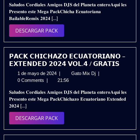
𝐒𝐚𝐥𝐮𝐝𝐨𝐬 𝐂𝐨𝐫𝐝𝐢𝐚𝐥𝐞𝐬 𝐀𝐦𝐢𝐠𝐨𝐬 𝐃𝐉𝐒 𝐝𝐞𝐥 𝐏𝐥𝐚𝐧𝐞𝐭𝐚 𝐞𝐧𝐭𝐞𝐫𝐨𝐀𝐪𝐮𝐢 𝐥𝐞𝐬
de
𝗥𝗘𝗠𝗜𝗫
𝐏𝐫𝐞𝐬𝐞𝐧𝐭𝐨 𝐞𝐬𝐭𝐞 𝐌𝐞𝐠𝐚 𝐏𝐚𝐜𝐤𝐂𝐡𝐢𝐜𝐡𝐚 𝐄𝐜𝐮𝐚𝐭𝐨𝐫𝐢𝐚𝐧𝐚
2024
𝟮𝟬𝟮𝟰
𝐁𝐚𝐢𝐥𝐚𝐛𝐥𝐞𝐑𝐞𝐦𝐢𝐱 𝟐𝟎𝟐𝟒 [...]
–
𝗣𝗔𝗖𝗞
DESCARGAR
DESCARGAR PACK
𝗩𝗢𝗟.𝟭𝟭
PACK
|
𝗚𝗥𝗔𝗧𝗜𝗦
𝗣𝗔𝗖𝗞 𝗖𝗛𝗜𝗖𝗛𝗔𝗭𝗢 𝗘𝗖𝗨𝗔𝗧𝗢𝗥𝗜𝗔𝗡𝗢 –
𝗘𝗫𝗧𝗘𝗡𝗗𝗘𝗗 𝟮𝟬𝟮𝟰 𝗩𝗢𝗟.𝟰 / 𝗚𝗥𝗔𝗧𝗜𝗦
1
𝗣𝗔𝗖𝗞
1 de mayo de 2024
|
Gato Mix Dj
|
de
𝗖𝗛𝗜𝗖𝗛𝗔𝗭𝗢
0 Comments
|
21:56
mayo
𝗘𝗖𝗨𝗔𝗧𝗢𝗥𝗜𝗔𝗡𝗢
𝐒𝐚𝐥𝐮𝐝𝐨𝐬 𝐂𝐨𝐫𝐝𝐢𝐚𝐥𝐞𝐬 𝐀𝐦𝐢𝐠𝐨𝐬 𝐃𝐉𝐒 𝐝𝐞𝐥 𝐏𝐥𝐚𝐧𝐞𝐭𝐚 𝐞𝐧𝐭𝐞𝐫𝐨𝐀𝐪𝐮𝐢 𝐥𝐞𝐬
de
–
𝐏𝐫𝐞𝐬𝐞𝐧𝐭𝐨 𝐞𝐬𝐭𝐞 𝐌𝐞𝐠𝐚 𝐏𝐚𝐜𝐤𝐂𝐡𝐢𝐜𝐡𝐚𝐳𝐨 𝐄𝐜𝐮𝐚𝐭𝐨𝐫𝐢𝐚𝐧𝐨 𝐄𝐱𝐭𝐞𝐧𝐝𝐞𝐝
2024
𝗘𝗫𝗧𝗘𝗡𝗗𝗘𝗗
𝟐𝟎𝟐𝟒 [...]
𝟮𝟬𝟮𝟰
𝗩𝗢𝗟.𝟰
DESCARGAR
DESCARGAR PACK
/
PACK
𝗚𝗥𝗔𝗧𝗜𝗦