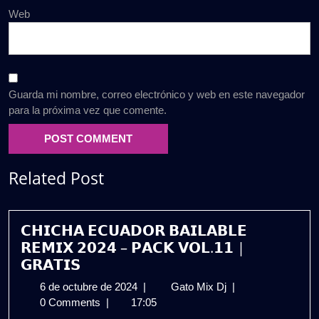
Web
Guarda mi nombre, correo electrónico y web en este navegador
para la próxima vez que comente.
Related Post
𝗖𝗛𝗜𝗖𝗛𝗔 𝗘𝗖𝗨𝗔𝗗𝗢𝗥 𝗕𝗔𝗜𝗟𝗔𝗕𝗟𝗘
𝗥𝗘𝗠𝗜𝗫 𝟮𝟬𝟮𝟰 – 𝗣𝗔𝗖𝗞 𝗩𝗢𝗟.𝟭𝟭 |
𝗚𝗥𝗔𝗧𝗜𝗦
6
𝗖𝗛𝗜𝗖𝗛𝗔
6 de octubre de 2024
|
Gato Mix Dj
|
de
𝗘𝗖𝗨𝗔𝗗𝗢𝗥
0 Comments
|
17:05
octubre
𝗕𝗔𝗜𝗟𝗔𝗕𝗟𝗘