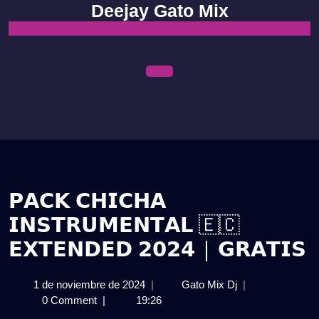
Skip
Deejay Gato Mix
to
content
Open
Menu
𝗣𝗔𝗖𝗞 𝗖𝗛𝗜𝗖𝗛𝗔
𝗜𝗡𝗦𝗧𝗥𝗨𝗠𝗘𝗡𝗧𝗔𝗟 🇪🇨
𝗘𝗫𝗧𝗘𝗡𝗗𝗘𝗗 𝟮𝟬𝟮𝟰 | 𝗚𝗥𝗔𝗧𝗜𝗦
1
𝗣𝗔𝗖𝗞
1 de noviembre de 2024
|
Gato Mix Dj
|
de
𝗖𝗛𝗜𝗖𝗛𝗔
0 Comment
|
19:26
noviembre
𝗜𝗡𝗦𝗧𝗥𝗨𝗠𝗘𝗡𝗧