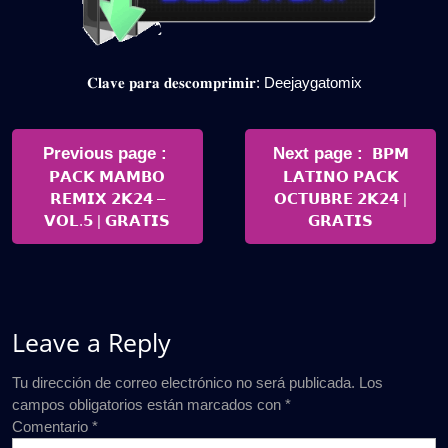
𝐂𝐥𝐚𝐯𝐞 𝐩𝐚𝐫𝐚 𝐝𝐞𝐬𝐜𝐨𝐦𝐩𝐫𝐢𝐦𝐢𝐫: Deejaygatomix
Navegación
de
Older
Newer
Previous page
Next page
𝗕𝗣𝗠
Posts
Posts
𝗣𝗔𝗖𝗞 𝗠𝗔𝗠𝗕𝗢
𝗟𝗔𝗧𝗜𝗡𝗢 𝗣𝗔𝗖𝗞
entradas
𝗥𝗘𝗠𝗜𝗫 𝟮𝗞𝟮𝟰 –
𝗢𝗖𝗧𝗨𝗕𝗥𝗘 𝟮𝗞𝟮𝟰 |
𝗩𝗢𝗟.𝟱 | 𝗚𝗥𝗔𝗧𝗜𝗦
𝗚𝗥𝗔𝗧𝗜𝗦
Leave a Reply
Tu dirección de correo electrónico no será publicada.
Los
campos obligatorios están marcados con
*
Comentario
*