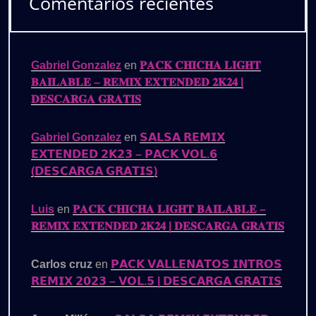
Comentarios recientes
Gabriel Gonzalez
en
𝐏𝐀𝐂𝐊 𝐂𝐇𝐈𝐂𝐇𝐀 𝐋𝐈𝐆𝐇𝐓
𝐁𝐀𝐈𝐋𝐀𝐁𝐋𝐄 – 𝐑𝐄𝐌𝐈𝐗 𝐄𝐗𝐓𝐄𝐍𝐃𝐄𝐃 𝟐𝐊𝟐𝟒 |
𝐃𝐄𝐒𝐂𝐀𝐑𝐆𝐀 𝐆𝐑𝐀𝐓𝐈𝐒
Gabriel Gonzalez
en
𝗦𝗔𝗟𝗦𝗔 𝗥𝗘𝗠𝗜𝗫
𝗘𝗫𝗧𝗘𝗡𝗗𝗘𝗗 𝟮𝗞𝟮𝟯 – 𝗣𝗔𝗖𝗞 𝗩𝗢𝗟.𝟲
(𝗗𝗘𝗦𝗖𝗔𝗥𝗚𝗔 𝗚𝗥𝗔𝗧𝗜𝗦)
Luis
en
𝐏𝐀𝐂𝐊 𝐂𝐇𝐈𝐂𝐇𝐀 𝐋𝐈𝐆𝐇𝐓 𝐁𝐀𝐈𝐋𝐀𝐁𝐋𝐄 –
𝐑𝐄𝐌𝐈𝐗 𝐄𝐗𝐓𝐄𝐍𝐃𝐄𝐃 𝟐𝐊𝟐𝟒 | 𝐃𝐄𝐒𝐂𝐀𝐑𝐆𝐀 𝐆𝐑𝐀𝐓𝐈𝐒
Carlos cruz
en
𝗣𝗔𝗖𝗞 𝗩𝗔𝗟𝗟𝗘𝗡𝗔𝗧𝗢𝗦 𝗜𝗡𝗧𝗥𝗢𝗦
𝗥𝗘𝗠𝗜𝗫 𝟮𝟬𝟮𝟯 – 𝗩𝗢𝗟.𝟱 | 𝗗𝗘𝗦𝗖𝗔𝗥𝗚𝗔 𝗚𝗥𝗔𝗧𝗜𝗦