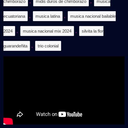
chimborazo
,
midis duros de chimborazo
,
musica
ecuatoriana
,
musica latina
,
musica nacional bailable
2024
,
musica nacional mix 2024
,
silvita la flor
guarandeñita
,
trio colonial