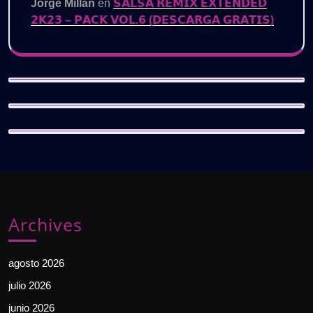
Jorge Millán
en
𝗦𝗔𝗟𝗦𝗔 𝗥𝗘𝗠𝗜𝗫 𝗘𝗫𝗧𝗘𝗡𝗗𝗘𝗗
𝟮𝗞𝟮𝟯 – 𝗣𝗔𝗖𝗞 𝗩𝗢𝗟.𝟲 (𝗗𝗘𝗦𝗖𝗔𝗥𝗚𝗔 𝗚𝗥𝗔𝗧𝗜𝗦)
Archives
agosto 2026
julio 2026
junio 2026