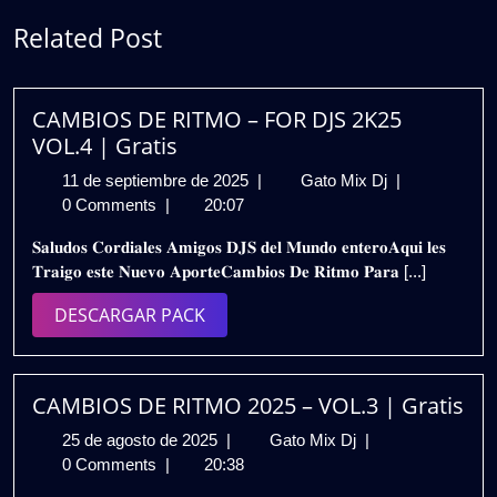
Related Post
CAMBIOS DE RITMO – FOR DJS 2K25
VOL.4 | Gratis
11
CAMBIOS
11 de septiembre de 2025
|
Gato Mix Dj
|
de
DE
0 Comments
|
20:07
septiembre
RITMO
𝐒𝐚𝐥𝐮𝐝𝐨𝐬 𝐂𝐨𝐫𝐝𝐢𝐚𝐥𝐞𝐬 𝐀𝐦𝐢𝐠𝐨𝐬 𝐃𝐉𝐒 𝐝𝐞𝐥 𝐌𝐮𝐧𝐝𝐨 𝐞𝐧𝐭𝐞𝐫𝐨𝐀𝐪𝐮𝐢 𝐥𝐞𝐬
de
–
𝐓𝐫𝐚𝐢𝐠𝐨 𝐞𝐬𝐭𝐞 𝐍𝐮𝐞𝐯𝐨 𝐀𝐩𝐨𝐫𝐭𝐞𝐂𝐚𝐦𝐛𝐢𝐨𝐬 𝐃𝐞 𝐑𝐢𝐭𝐦𝐨 𝐏𝐚𝐫𝐚 [...]
2025
FOR
DJS
DESCARGAR
DESCARGAR PACK
2K25
PACK
VOL.4
|
Gratis
CAMBIOS DE RITMO 2025 – VOL.3 | Gratis
25
CAMBIOS
25 de agosto de 2025
|
Gato Mix Dj
|
de
DE
0 Comments
|
20:38
agosto
RITMO