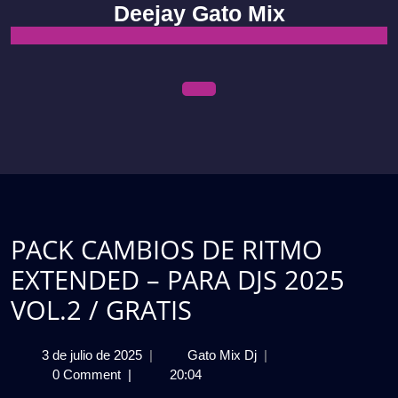
Skip
Deejay Gato Mix
to
content
Open
Menu
PACK CAMBIOS DE RITMO
EXTENDED – PARA DJS 2025
VOL.2 / GRATIS
3
PACK
3 de julio de 2025
|
Gato Mix Dj
|
de
CAMBIOS
0 Comment
|
20:04
julio
DE