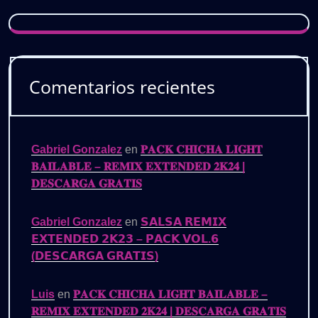
Comentarios recientes
Gabriel Gonzalez
en
𝐏𝐀𝐂𝐊 𝐂𝐇𝐈𝐂𝐇𝐀 𝐋𝐈𝐆𝐇𝐓
𝐁𝐀𝐈𝐋𝐀𝐁𝐋𝐄 – 𝐑𝐄𝐌𝐈𝐗 𝐄𝐗𝐓𝐄𝐍𝐃𝐄𝐃 𝟐𝐊𝟐𝟒 |
𝐃𝐄𝐒𝐂𝐀𝐑𝐆𝐀 𝐆𝐑𝐀𝐓𝐈𝐒
Gabriel Gonzalez
en
𝗦𝗔𝗟𝗦𝗔 𝗥𝗘𝗠𝗜𝗫
𝗘𝗫𝗧𝗘𝗡𝗗𝗘𝗗 𝟮𝗞𝟮𝟯 – 𝗣𝗔𝗖𝗞 𝗩𝗢𝗟.𝟲
(𝗗𝗘𝗦𝗖𝗔𝗥𝗚𝗔 𝗚𝗥𝗔𝗧𝗜𝗦)
Luis
en
𝐏𝐀𝐂𝐊 𝐂𝐇𝐈𝐂𝐇𝐀 𝐋𝐈𝐆𝐇𝐓 𝐁𝐀𝐈𝐋𝐀𝐁𝐋𝐄 –
𝐑𝐄𝐌𝐈𝐗 𝐄𝐗𝐓𝐄𝐍𝐃𝐄𝐃 𝟐𝐊𝟐𝟒 | 𝐃𝐄𝐒𝐂𝐀𝐑𝐆𝐀 𝐆𝐑𝐀𝐓𝐈𝐒