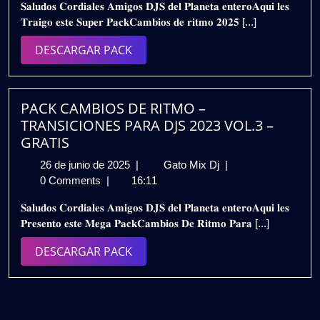
𝐒𝐚𝐥𝐮𝐝𝐨𝐬 𝐂𝐨𝐫𝐝𝐢𝐚𝐥𝐞𝐬 𝐀𝐦𝐢𝐠𝐨𝐬 𝐃𝐉𝐒 𝐝𝐞𝐥 𝐏𝐥𝐚𝐧𝐞𝐭𝐚 𝐞𝐧𝐭𝐞𝐫𝐨𝐀𝐪𝐮𝐢 𝐥𝐞𝐬
de
2025
𝐓𝐫𝐚𝐢𝐠𝐨 𝐞𝐬𝐭𝐞 𝐒𝐮𝐩𝐞𝐫 𝐏𝐚𝐜𝐤𝐂𝐚𝐦𝐛𝐢𝐨𝐬 𝐝𝐞 𝐫𝐢𝐭𝐦𝐨 𝟐𝟎𝟐𝟓 [...]
2025
–
VOL.3
DESCARGAR
DESCARGAR PACK
|
PACK
Gratis
PACK CAMBIOS DE RITMO –
TRANSICIONES PARA DJS 2023 VOL.3 –
GRATIS
26
PACK
26 de junio de 2025
|
Gato Mix Dj
|
de
CAMBIOS
0 Comments
|
16:11
junio
DE
𝐒𝐚𝐥𝐮𝐝𝐨𝐬 𝐂𝐨𝐫𝐝𝐢𝐚𝐥𝐞𝐬 𝐀𝐦𝐢𝐠𝐨𝐬 𝐃𝐉𝐒 𝐝𝐞𝐥 𝐏𝐥𝐚𝐧𝐞𝐭𝐚 𝐞𝐧𝐭𝐞𝐫𝐨𝐀𝐪𝐮𝐢 𝐥𝐞𝐬
de
RITMO
𝐏𝐫𝐞𝐬𝐞𝐧𝐭𝐨 𝐞𝐬𝐭𝐞 𝐌𝐞𝐠𝐚 𝐏𝐚𝐜𝐤𝐂𝐚𝐦𝐛𝐢𝐨𝐬 𝐃𝐞 𝐑𝐢𝐭𝐦𝐨 𝐏𝐚𝐫𝐚 [...]
2025
–
TRANSICIONES
DESCARGAR
DESCARGAR PACK
PARA
PACK
DJS
2023
VOL.3