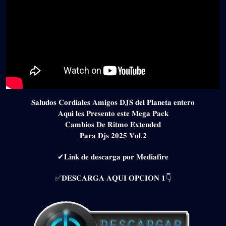
𝐒𝐚𝐥𝐮𝐝𝐨𝐬 𝐂𝐨𝐫𝐝𝐢𝐚𝐥𝐞𝐬 𝐀𝐦𝐢𝐠𝐨𝐬 𝐃𝐉𝐒 𝐝𝐞𝐥 𝐏𝐥𝐚𝐧𝐞𝐭𝐚 𝐞𝐧𝐭𝐞𝐫𝐨
𝐀𝐪𝐮𝐢 𝐥𝐞𝐬 𝐏𝐫𝐞𝐬𝐞𝐧𝐭𝐨 𝐞𝐬𝐭𝐞 𝐌𝐞𝐠𝐚 𝐏𝐚𝐜𝐤
𝐂𝐚𝐦𝐛𝐢𝐨𝐬 𝐃𝐞 𝐑𝐢𝐭𝐦𝐨 𝐄𝐱𝐭𝐞𝐧𝐝𝐞𝐝
𝐏𝐚𝐫𝐚 𝐃𝐣𝐬 𝟐𝟎𝟐𝟓 𝐕𝐨𝐥.𝟐
✔𝐋𝐢𝐧𝐤 𝐝𝐞 𝐝𝐞𝐬𝐜𝐚𝐫𝐠𝐚 𝐩𝐨𝐫 𝐌𝐞𝐝𝐢𝐚𝐟𝐢𝐫𝐞
✅𝐃𝐄𝐒𝐂𝐀𝐑𝐆𝐀 𝐀𝐐𝐔𝐈 𝐎𝐏𝐂𝐈𝐎𝐍 𝟏👇