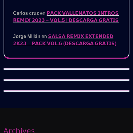
Carlos cruz
en
𝗣𝗔𝗖𝗞 𝗩𝗔𝗟𝗟𝗘𝗡𝗔𝗧𝗢𝗦 𝗜𝗡𝗧𝗥𝗢𝗦
𝗥𝗘𝗠𝗜𝗫 𝟮𝟬𝟮𝟯 – 𝗩𝗢𝗟.𝟱 | 𝗗𝗘𝗦𝗖𝗔𝗥𝗚𝗔 𝗚𝗥𝗔𝗧𝗜𝗦
Jorge Millán
en
𝗦𝗔𝗟𝗦𝗔 𝗥𝗘𝗠𝗜𝗫 𝗘𝗫𝗧𝗘𝗡𝗗𝗘𝗗
𝟮𝗞𝟮𝟯 – 𝗣𝗔𝗖𝗞 𝗩𝗢𝗟.𝟲 (𝗗𝗘𝗦𝗖𝗔𝗥𝗚𝗔 𝗚𝗥𝗔𝗧𝗜𝗦)
Archives