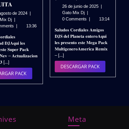
𝐈𝐓𝐀
26
26 de junio de 2025
|
AMERICA
de
Gato Mix Dj
|
3
agosto de 2024
|
REMIX
junio
0 Comments
|
13:14
𝐃𝐉
de
 Mix Dj
|
PACK
de
𝐍𝐄𝐕
agosto
mments
|
13:36
𝐒𝐚𝐥𝐮𝐝𝐨𝐬 𝐂𝐨𝐫𝐝𝐢𝐚𝐥𝐞𝐬 𝐀𝐦𝐢𝐠𝐨𝐬
ABRIL
2025
𝐏𝐀𝐂𝐊
de
𝐃𝐉𝐒 𝐝𝐞𝐥 𝐏𝐥𝐚𝐧𝐞𝐭𝐚 𝐞𝐧𝐭𝐞𝐫𝐨𝐀𝐪𝐮𝐢
𝐨𝐫𝐝𝐢𝐚𝐥𝐞𝐬
2023
𝐑𝐄𝐌𝐈𝐗
2024
𝐥𝐞𝐬 𝐩𝐫𝐞𝐬𝐞𝐧𝐭𝐨 𝐞𝐬𝐭𝐞 𝐌𝐞𝐠𝐚 𝐏𝐚𝐜𝐤
𝐝 𝐃𝐉𝐀𝐪𝐮𝐢 𝐥𝐞𝐬
(GRATIS)
𝐉𝐔𝐍𝐈𝐎
𝐌𝐮𝐥𝐭𝐢𝐠𝐞𝐧𝐞𝐫𝐨𝐀𝐦𝐞𝐫𝐢𝐜𝐚 𝐑𝐞𝐦𝐢𝐱
𝐞𝐬𝐭𝐞 𝐒𝐮𝐩𝐞𝐫 𝐏𝐚𝐜𝐤
𝟐𝐊𝟐𝟑
– [...]
𝐞𝐯 – 𝐀𝐜𝐭𝐮𝐚𝐥𝐢𝐳𝐚𝐜𝐢𝐨𝐧
/
𝟑 [...]
𝐃𝐄𝐒𝐂𝐀𝐑𝐆𝐀
DESCARGAR
DESCARGAR PACK
𝐆𝐑𝐀𝐓𝐔𝐈𝐓𝐀
DESCARGAR
PACK
ARGAR PACK
PACK
hives
Meta