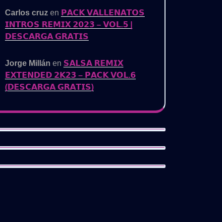
Carlos cruz
en
𝗣𝗔𝗖𝗞 𝗩𝗔𝗟𝗟𝗘𝗡𝗔𝗧𝗢𝗦
𝗜𝗡𝗧𝗥𝗢𝗦 𝗥𝗘𝗠𝗜𝗫 𝟮𝟬𝟮𝟯 – 𝗩𝗢𝗟.𝟱 |
𝗗𝗘𝗦𝗖𝗔𝗥𝗚𝗔 𝗚𝗥𝗔𝗧𝗜𝗦
Jorge Millán
en
𝗦𝗔𝗟𝗦𝗔 𝗥𝗘𝗠𝗜𝗫
𝗘𝗫𝗧𝗘𝗡𝗗𝗘𝗗 𝟮𝗞𝟮𝟯 – 𝗣𝗔𝗖𝗞 𝗩𝗢𝗟.𝟲
(𝗗𝗘𝗦𝗖𝗔𝗥𝗚𝗔 𝗚𝗥𝗔𝗧𝗜𝗦)