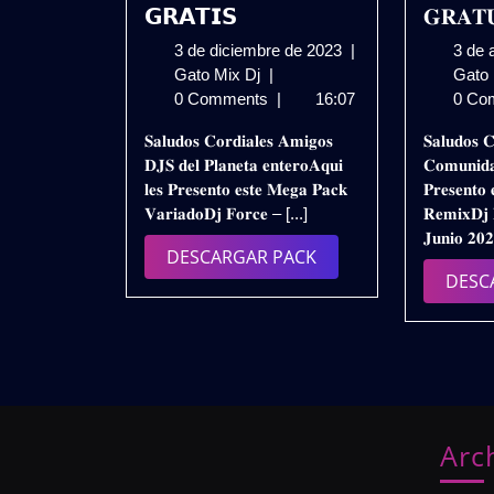
𝗚𝗥𝗔𝗧𝗜𝗦
𝐆𝐑𝐀𝐓
3
3 de diciembre de 2023
|
3 de 
𝗗𝗝
de
Gato Mix Dj
|
Gato
𝗙𝗢𝗥𝗖𝗘
diciembre
0 Comments
|
16:07
0 Co
𝗣𝗔𝗖𝗞
de
𝐒𝐚𝐥𝐮𝐝𝐨𝐬 𝐂𝐨𝐫𝐝𝐢𝐚𝐥𝐞𝐬 𝐀𝐦𝐢𝐠𝐨𝐬
𝐒𝐚𝐥𝐮𝐝𝐨𝐬 𝐂
𝗦𝗘𝗣𝗧𝗜𝗘𝗠𝗕𝗥𝗘
2023
𝐃𝐉𝐒 𝐝𝐞𝐥 𝐏𝐥𝐚𝐧𝐞𝐭𝐚 𝐞𝐧𝐭𝐞𝐫𝐨𝐀𝐪𝐮𝐢
𝐂𝐨𝐦𝐮𝐧𝐢𝐝𝐚
𝟮𝟬𝟮𝟯
𝐥𝐞𝐬 𝐏𝐫𝐞𝐬𝐞𝐧𝐭𝐨 𝐞𝐬𝐭𝐞 𝐌𝐞𝐠𝐚 𝐏𝐚𝐜𝐤
𝐏𝐫𝐞𝐬𝐞𝐧𝐭𝐨 
/
𝐕𝐚𝐫𝐢𝐚𝐝𝐨𝐃𝐣 𝐅𝐨𝐫𝐜𝐞 – [...]
𝐑𝐞𝐦𝐢𝐱𝐃𝐣 
𝗗𝗘𝗦𝗖𝗔𝗥𝗚𝗔
𝐉𝐮𝐧𝐢𝐨 𝟐𝟎
𝗚𝗥𝗔𝗧𝗜𝗦
DESCARGAR
DESCARGAR PACK
DESC
PACK
Arc