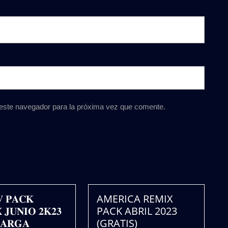
 este navegador para la próxima vez que comente.
𝐕 𝐏𝐀𝐂𝐊
AMERICA REMIX
 𝐉𝐔𝐍𝐈𝐎 𝟐𝐊𝟐𝟑
PACK ABRIL 2023
𝐀𝐑𝐆𝐀
(GRATIS)