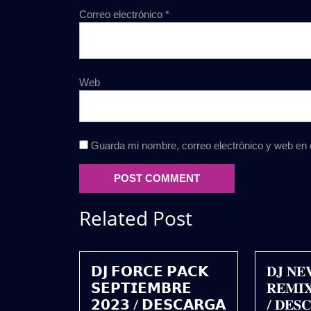
Correo electrónico
*
Web
Guarda mi nombre, correo electrónico y web en
Related Post
𝗗𝗝 𝗙𝗢𝗥𝗖𝗘 𝗣𝗔𝗖𝗞
𝐃𝐉 𝐍𝐄
𝗦𝗘𝗣𝗧𝗜𝗘𝗠𝗕𝗥𝗘
𝐑𝐄𝐌𝐈𝐗
𝟮𝟬𝟮𝟯 / 𝗗𝗘𝗦𝗖𝗔𝗥𝗚𝗔
/ 𝐃𝐄𝐒