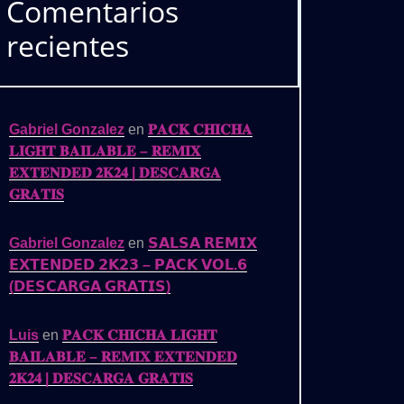
Comentarios
recientes
Gabriel Gonzalez
en
𝐏𝐀𝐂𝐊 𝐂𝐇𝐈𝐂𝐇𝐀
𝐋𝐈𝐆𝐇𝐓 𝐁𝐀𝐈𝐋𝐀𝐁𝐋𝐄 – 𝐑𝐄𝐌𝐈𝐗
𝐄𝐗𝐓𝐄𝐍𝐃𝐄𝐃 𝟐𝐊𝟐𝟒 | 𝐃𝐄𝐒𝐂𝐀𝐑𝐆𝐀
𝐆𝐑𝐀𝐓𝐈𝐒
Gabriel Gonzalez
en
𝗦𝗔𝗟𝗦𝗔 𝗥𝗘𝗠𝗜𝗫
𝗘𝗫𝗧𝗘𝗡𝗗𝗘𝗗 𝟮𝗞𝟮𝟯 – 𝗣𝗔𝗖𝗞 𝗩𝗢𝗟.𝟲
(𝗗𝗘𝗦𝗖𝗔𝗥𝗚𝗔 𝗚𝗥𝗔𝗧𝗜𝗦)
Luis
en
𝐏𝐀𝐂𝐊 𝐂𝐇𝐈𝐂𝐇𝐀 𝐋𝐈𝐆𝐇𝐓
𝐁𝐀𝐈𝐋𝐀𝐁𝐋𝐄 – 𝐑𝐄𝐌𝐈𝐗 𝐄𝐗𝐓𝐄𝐍𝐃𝐄𝐃
𝟐𝐊𝟐𝟒 | 𝐃𝐄𝐒𝐂𝐀𝐑𝐆𝐀 𝐆𝐑𝐀𝐓𝐈𝐒