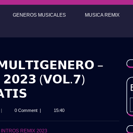
GENEROS MUSICALES
MUSICA REMIX
𝗠𝗨𝗟𝗧𝗜𝗚𝗘𝗡𝗘𝗥𝗢 –
 𝟮𝟬𝟮𝟯 (𝗩𝗢𝗟.𝟳)
𝗧𝗜𝗦
𝗔𝗖𝗞
|
0 Comment
|
15:40
𝗨𝗦𝗜𝗖𝗔
𝗨𝗟𝗧𝗜𝗚𝗘𝗡𝗘𝗥𝗢
–
 INTROS REMIX 2023