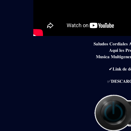
𝐒𝐚𝐥𝐮𝐝𝐨𝐬 𝐂𝐨𝐫𝐝𝐢𝐚𝐥𝐞𝐬 
𝐀𝐪𝐮𝐢́ 𝐥𝐞𝐬 𝐏
𝐌𝐮𝐬𝐢𝐜𝐚 𝐌𝐮𝐥𝐭𝐢𝐠𝐞𝐧𝐞
✔𝐋𝐢𝐧𝐤 𝐝𝐞 𝐝𝐞
✅𝐃𝐄𝐒𝐂𝐀𝐑𝐆