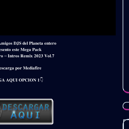
𝐀𝐦𝐢𝐠𝐨𝐬 𝐃𝐉𝐒 𝐝𝐞𝐥 𝐏𝐥𝐚𝐧𝐞𝐭𝐚 𝐞𝐧𝐭𝐞𝐫𝐨
𝐞𝐬𝐞𝐧𝐭𝐨 𝐞𝐬𝐭𝐞 𝐌𝐞𝐠𝐚 𝐏𝐚𝐜𝐤
𝐫𝐨 – 𝐈𝐧𝐭𝐫𝐨𝐬 𝐑𝐞𝐦𝐢𝐱 𝟐𝟎𝟐𝟑 𝐕𝐨𝐥.𝟕
𝐬𝐜𝐚𝐫𝐠𝐚 𝐩𝐨𝐫 𝐌𝐞𝐝𝐢𝐚𝐟𝐢𝐫𝐞
𝐀 𝐀𝐐𝐔𝐈 𝐎𝐏𝐂𝐈𝐎𝐍 𝟏👇