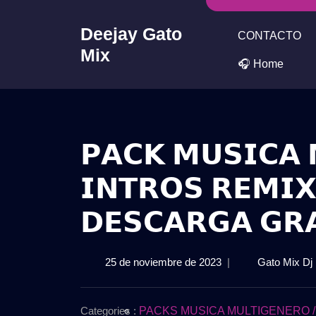
Skip
to
Deejay Gato
CONTACTO
content
Mix
🎧 Home
𝗣𝗔𝗖𝗞 𝗠𝗨𝗦𝗜𝗖𝗔 
𝗜𝗡𝗧𝗥𝗢𝗦 𝗥𝗘𝗠𝗜𝗫
𝗗𝗘𝗦𝗖𝗔𝗥𝗚𝗔 𝗚𝗥
25

25 de noviembre de 2023
|
Gato Mix Dj
de

noviembre

de
Categories :
PACKS MUSICA MULTIGENERO /