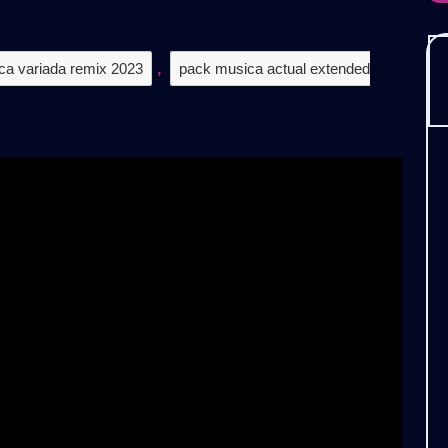
𝗡𝗧𝗥𝗢𝗦
𝗘𝗠𝗜𝗫
𝟬𝟮𝟯
ca variada remix 2023
,
pack musica actual extended
𝗩𝗢𝗟.𝟳)
𝗘𝗦𝗖𝗔𝗥𝗚𝗔
𝗥𝗔𝗧𝗜𝗦