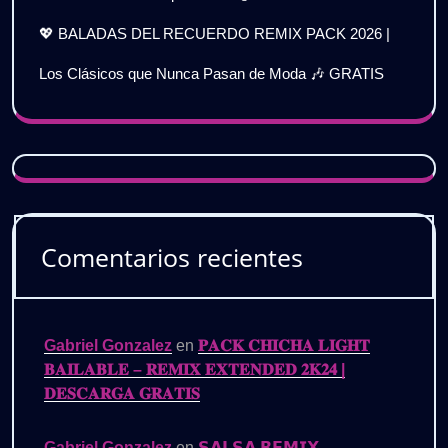
💖 BALADAS DEL RECUERDO REMIX PACK 2026 |
Los Clásicos que Nunca Pasan de Moda 🎶 GRATIS
Comentarios recientes
Gabriel Gonzalez
en
𝐏𝐀𝐂𝐊 𝐂𝐇𝐈𝐂𝐇𝐀 𝐋𝐈𝐆𝐇𝐓
𝐁𝐀𝐈𝐋𝐀𝐁𝐋𝐄 – 𝐑𝐄𝐌𝐈𝐗 𝐄𝐗𝐓𝐄𝐍𝐃𝐄𝐃 𝟐𝐊𝟐𝟒 |
𝐃𝐄𝐒𝐂𝐀𝐑𝐆𝐀 𝐆𝐑𝐀𝐓𝐈𝐒
Gabriel Gonzalez
en
𝗦𝗔𝗟𝗦𝗔 𝗥𝗘𝗠𝗜𝗫