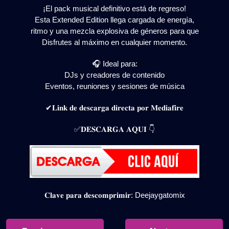
¡El pack musical definitivo está de regreso!
Esta Extended Edition llega cargada de energía,
ritmo y una mezcla explosiva de géneros para que
Disfrutes al máximo en cualquier momento.
🎧 Ideal para:
DJs y creadores de contenido
Eventos, reuniones y sesiones de música
✔𝐋𝐢𝐧𝐤 𝐝𝐞 𝐝𝐞𝐬𝐜𝐚𝐫𝐠𝐚 𝐝𝐢𝐫𝐞𝐜𝐭𝐚 𝐩𝐨𝐫 𝐌𝐞𝐝𝐢𝐚𝐟𝐢𝐫𝐞
✅𝐃𝐄𝐒𝐂𝐀𝐑𝐆𝐀 𝐀𝐐𝐔𝐈 👇
𝐂𝐥𝐚𝐯𝐞 𝐩𝐚𝐫𝐚 𝐝𝐞𝐬𝐜𝐨𝐦𝐩𝐫𝐢𝐦𝐢𝐫: Deejaygatomix
Navegación