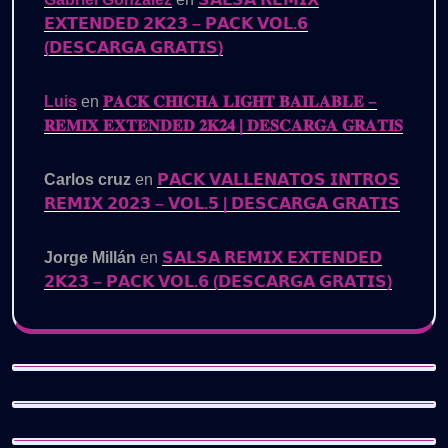
𝗘𝗫𝗧𝗘𝗡𝗗𝗘𝗗 𝟮𝗞𝟮𝟯 – 𝗣𝗔𝗖𝗞 𝗩𝗢𝗟.𝟲
(𝗗𝗘𝗦𝗖𝗔𝗥𝗚𝗔 𝗚𝗥𝗔𝗧𝗜𝗦)
Luis
en
𝐏𝐀𝐂𝐊 𝐂𝐇𝐈𝐂𝐇𝐀 𝐋𝐈𝐆𝐇𝐓 𝐁𝐀𝐈𝐋𝐀𝐁𝐋𝐄 –
𝐑𝐄𝐌𝐈𝐗 𝐄𝐗𝐓𝐄𝐍𝐃𝐄𝐃 𝟐𝐊𝟐𝟒 | 𝐃𝐄𝐒𝐂𝐀𝐑𝐆𝐀 𝐆𝐑𝐀𝐓𝐈𝐒
Carlos cruz
en
𝗣𝗔𝗖𝗞 𝗩𝗔𝗟𝗟𝗘𝗡𝗔𝗧𝗢𝗦 𝗜𝗡𝗧𝗥𝗢𝗦
𝗥𝗘𝗠𝗜𝗫 𝟮𝟬𝟮𝟯 – 𝗩𝗢𝗟.𝟱 | 𝗗𝗘𝗦𝗖𝗔𝗥𝗚𝗔 𝗚𝗥𝗔𝗧𝗜𝗦
Jorge Millán
en
𝗦𝗔𝗟𝗦𝗔 𝗥𝗘𝗠𝗜𝗫 𝗘𝗫𝗧𝗘𝗡𝗗𝗘𝗗
𝟮𝗞𝟮𝟯 – 𝗣𝗔𝗖𝗞 𝗩𝗢𝗟.𝟲 (𝗗𝗘𝗦𝗖𝗔𝗥𝗚𝗔 𝗚𝗥𝗔𝗧𝗜𝗦)