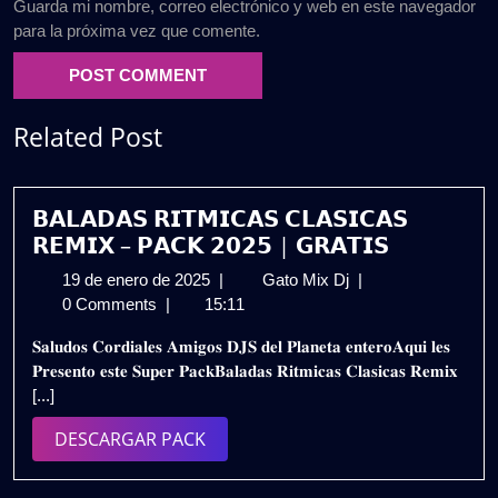
Guarda mi nombre, correo electrónico y web en este navegador
para la próxima vez que comente.
Related Post
𝗕𝗔𝗟𝗔𝗗𝗔𝗦 𝗥𝗜𝗧𝗠𝗜𝗖𝗔𝗦 𝗖𝗟𝗔𝗦𝗜𝗖𝗔𝗦
𝗥𝗘𝗠𝗜𝗫 – 𝗣𝗔𝗖𝗞 𝟮𝟬𝟮𝟱 | 𝗚𝗥𝗔𝗧𝗜𝗦
19
𝗕𝗔𝗟𝗔𝗗𝗔𝗦
19 de enero de 2025
|
Gato Mix Dj
|
de
𝗥𝗜𝗧𝗠𝗜𝗖𝗔𝗦
0 Comments
|
15:11
enero
𝗖𝗟𝗔𝗦𝗜𝗖𝗔𝗦
𝐒𝐚𝐥𝐮𝐝𝐨𝐬 𝐂𝐨𝐫𝐝𝐢𝐚𝐥𝐞𝐬 𝐀𝐦𝐢𝐠𝐨𝐬 𝐃𝐉𝐒 𝐝𝐞𝐥 𝐏𝐥𝐚𝐧𝐞𝐭𝐚 𝐞𝐧𝐭𝐞𝐫𝐨𝐀𝐪𝐮𝐢 𝐥𝐞𝐬
de
𝗥𝗘𝗠𝗜𝗫
𝐏𝐫𝐞𝐬𝐞𝐧𝐭𝐨 𝐞𝐬𝐭𝐞 𝐒𝐮𝐩𝐞𝐫 𝐏𝐚𝐜𝐤𝐁𝐚𝐥𝐚𝐝𝐚𝐬 𝐑𝐢𝐭𝐦𝐢𝐜𝐚𝐬 𝐂𝐥𝐚𝐬𝐢𝐜𝐚𝐬 𝐑𝐞𝐦𝐢𝐱
2025
–
[...]
𝗣𝗔𝗖𝗞
𝟮𝟬𝟮𝟱
DESCARGAR
DESCARGAR PACK
|
PACK
𝗚𝗥𝗔𝗧𝗜𝗦