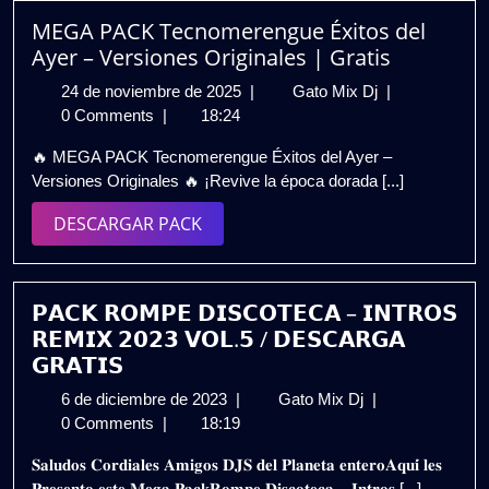
MEGA PACK Tecnomerengue Éxitos del
Ayer – Versiones Originales | Gratis
24
MEGA
24 de noviembre de 2025
|
Gato Mix Dj
|
de
PACK
0 Comments
|
18:24
noviembre
Tecnomerengu
🔥 MEGA PACK Tecnomerengue Éxitos del Ayer –
de
Éxitos
Versiones Originales 🔥 ¡Revive la época dorada [...]
2025
del
Ayer
DESCARGAR
DESCARGAR PACK
–
PACK
Versiones
Originales
|
𝗣𝗔𝗖𝗞 𝗥𝗢𝗠𝗣𝗘 𝗗𝗜𝗦𝗖𝗢𝗧𝗘𝗖𝗔 – 𝗜𝗡𝗧𝗥𝗢𝗦
Gratis
𝗥𝗘𝗠𝗜𝗫 𝟮𝟬𝟮𝟯 𝗩𝗢𝗟.𝟱 / 𝗗𝗘𝗦𝗖𝗔𝗥𝗚𝗔
𝗚𝗥𝗔𝗧𝗜𝗦
6
𝗣𝗔𝗖𝗞
6 de diciembre de 2023
|
Gato Mix Dj
|
de
𝗥𝗢𝗠𝗣𝗘
0 Comments
|
18:19
diciembre
𝗗𝗜𝗦𝗖𝗢𝗧𝗘𝗖𝗔
𝐒𝐚𝐥𝐮𝐝𝐨𝐬 𝐂𝐨𝐫𝐝𝐢𝐚𝐥𝐞𝐬 𝐀𝐦𝐢𝐠𝐨𝐬 𝐃𝐉𝐒 𝐝𝐞𝐥 𝐏𝐥𝐚𝐧𝐞𝐭𝐚 𝐞𝐧𝐭𝐞𝐫𝐨𝐀𝐪𝐮𝐢́ 𝐥𝐞𝐬
de
–
𝐏𝐫𝐞𝐬𝐞𝐧𝐭𝐨 𝐞𝐬𝐭𝐞 𝐌𝐞𝐠𝐚 𝐏𝐚𝐜𝐤𝐑𝐨𝐦𝐩𝐞 𝐃𝐢𝐬𝐜𝐨𝐭𝐞𝐜𝐚 – 𝐈𝐧𝐭𝐫𝐨𝐬 [...]