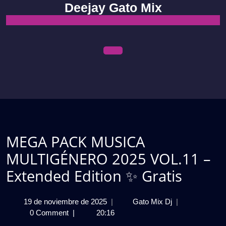
Skip
Deejay Gato Mix
to
content
Open
Menu
MEGA PACK MUSICA
MULTIGÉNERO 2025 VOL.11 –
Extended Edition ✨ Gratis
19
MEGA
19 de noviembre de 2025
|
Gato Mix Dj
|
de
PACK
0 Comment
|
20:16
noviembre
MUSICA