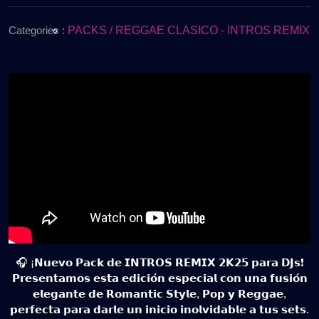
de
para
2025
DJs
Categories :
PACKS / REGGAE CLASICO - INTROS REMIX
|
Romantic
Style,
Pop
&
Reggae
Edition
🎶
Gratis
🎧 ¡𝗡𝘂𝗲𝘃𝗼 𝗣𝗮𝗰𝗸 𝗱𝗲 𝗜𝗡𝗧𝗥𝗢𝗦 𝗥𝗘𝗠𝗜𝗫 𝟮𝗞𝟮𝟱 𝗽𝗮𝗿𝗮 𝗗𝗝𝘀❗
𝗣𝗿𝗲𝘀𝗲𝗻𝘁𝗮𝗺𝗼𝘀 𝗲𝘀𝘁𝗮 𝗲𝗱𝗶𝗰𝗶𝗼́𝗻 𝗲𝘀𝗽𝗲𝗰𝗶𝗮𝗹 𝗰𝗼𝗻 𝘂𝗻𝗮 𝗳𝘂𝘀𝗶𝗼́𝗻
𝗲𝗹𝗲𝗴𝗮𝗻𝘁𝗲 𝗱𝗲 𝗥𝗼𝗺𝗮𝗻𝘁𝗶𝗰 𝗦𝘁𝘆𝗹𝗲, 𝗣𝗼𝗽 𝘆 𝗥𝗲𝗴𝗴𝗮𝗲,
𝗽𝗲𝗿𝗳𝗲𝗰𝘁𝗮 𝗽𝗮𝗿𝗮 𝗱𝗮𝗿𝗹𝗲 𝘂𝗻 𝗶𝗻𝗶𝗰𝗶𝗼 𝗶𝗻𝗼𝗹𝘃𝗶𝗱𝗮𝗯𝗹𝗲 𝗮 𝘁𝘂𝘀 𝘀𝗲𝘁𝘀.