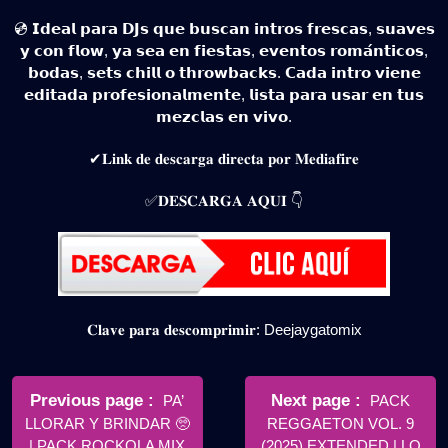
💿 𝗜𝗱𝗲𝗮𝗹 𝗽𝗮𝗿𝗮 𝗗𝗝𝘀 𝗾𝘂𝗲 𝗯𝘂𝘀𝗰𝗮𝗻 𝗶𝗻𝘁𝗿𝗼𝘀 𝗳𝗿𝗲𝘀𝗰𝗮𝘀, 𝘀𝘂𝗮𝘃𝗲𝘀
𝘆 𝗰𝗼𝗻 𝗳𝗹𝗼𝘄, 𝘆𝗮 𝘀𝗲𝗮 𝗲𝗻 𝗳𝗶𝗲𝘀𝘁𝗮𝘀, 𝗲𝘃𝗲𝗻𝘁𝗼𝘀 𝗿𝗼𝗺𝗮́𝗻𝘁𝗶𝗰𝗼𝘀,
𝗯𝗼𝗱𝗮𝘀, 𝘀𝗲𝘁𝘀 𝗰𝗵𝗶𝗹𝗹 𝗼 𝘁𝗵𝗿𝗼𝘄𝗯𝗮𝗰𝗸𝘀. 𝗖𝗮𝗱𝗮 𝗶𝗻𝘁𝗿𝗼 𝘃𝗶𝗲𝗻𝗲
𝗲𝗱𝗶𝘁𝗮𝗱𝗮 𝗽𝗿𝗼𝗳𝗲𝘀𝗶𝗼𝗻𝗮𝗹𝗺𝗲𝗻𝘁𝗲, 𝗹𝗶𝘀𝘁𝗮 𝗽𝗮𝗿𝗮 𝘂𝘀𝗮𝗿 𝗲𝗻 𝘁𝘂𝘀
𝗺𝗲𝘇𝗰𝗹𝗮𝘀 𝗲𝗻 𝘃𝗶𝘃𝗼.
✔𝐋𝐢𝐧𝐤 𝐝𝐞 𝐝𝐞𝐬𝐜𝐚𝐫𝐠𝐚 𝐝𝐢𝐫𝐞𝐜𝐭𝐚 𝐩𝐨𝐫 𝐌𝐞𝐝𝐢𝐚𝐟𝐢𝐫𝐞
✅𝐃𝐄𝐒𝐂𝐀𝐑𝐆𝐀 𝐀𝐐𝐔𝐈 👇
𝐂𝐥𝐚𝐯𝐞 𝐩𝐚𝐫𝐚 𝐝𝐞𝐬𝐜𝐨𝐦𝐩𝐫𝐢𝐦𝐢𝐫: Deejaygatomix
Navegación
de
Older
Newer
Previous page
Next page
PA’
PACK
Posts
Posts
LLORAR Y BRINDAR 🥺
REGGAETON VOL. 9
entradas
| PACK ROCKOLA MIX
(2025) EXTENDED | LO