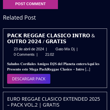
Related Post
𝗣𝗔𝗖𝗞 𝗥𝗘𝗚𝗚𝗔𝗘 𝗖𝗟𝗔𝗦𝗜𝗖𝗢 𝗜𝗡𝗧𝗥𝗢 &
𝗢𝗨𝗧𝗥𝗢 𝟮𝟬𝟮𝟰 / 𝗚𝗥𝗔𝗧𝗜𝗦
23
𝗣𝗔𝗖𝗞
23 de abril de 2024
|
Gato Mix Dj
|
de
𝗥𝗘𝗚𝗚𝗔𝗘
0 Comments
|
21:02
abril
𝗖𝗟𝗔𝗦𝗜𝗖𝗢
𝐒𝐚𝐥𝐮𝐝𝐨𝐬 𝐂𝐨𝐫𝐝𝐢𝐚𝐥𝐞𝐬 𝐀𝐦𝐢𝐠𝐨𝐬 𝐃𝐉𝐒 𝐝𝐞𝐥 𝐏𝐥𝐚𝐧𝐞𝐭𝐚 𝐞𝐧𝐭𝐞𝐫𝐨𝐀𝐪𝐮𝐢́ 𝐥𝐞𝐬
de
𝗜𝗡𝗧𝗥𝗢
𝐏𝐫𝐞𝐬𝐞𝐧𝐭𝐨 𝐞𝐬𝐭𝐞 𝐌𝐞𝐠𝐚 𝐏𝐚𝐜𝐤𝐑𝐞𝐠𝐠𝐚𝐞 𝐂𝐥𝐚𝐬𝐢𝐜𝐨 – 𝐈𝐧𝐭𝐫𝐨 [...]
2024
&
𝗢𝗨𝗧𝗥𝗢
DESCARGAR
DESCARGAR PACK
𝟮𝟬𝟮𝟰
PACK
/
𝗚𝗥𝗔𝗧𝗜𝗦
EURO REGGAE CLASICO EXTENDED 2025
– PACK VOL.2 | GRATIS