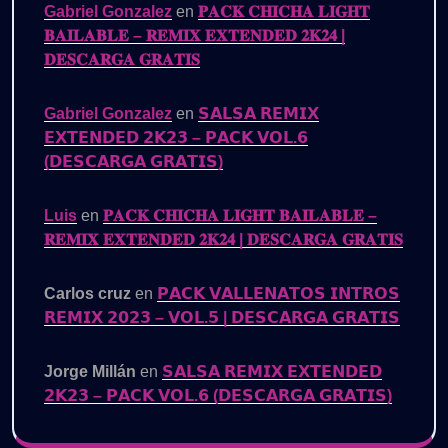
Gabriel Gonzalez
en
𝐏𝐀𝐂𝐊 𝐂𝐇𝐈𝐂𝐇𝐀 𝐋𝐈𝐆𝐇𝐓
𝐁𝐀𝐈𝐋𝐀𝐁𝐋𝐄 – 𝐑𝐄𝐌𝐈𝐗 𝐄𝐗𝐓𝐄𝐍𝐃𝐄𝐃 𝟐𝐊𝟐𝟒 |
𝐃𝐄𝐒𝐂𝐀𝐑𝐆𝐀 𝐆𝐑𝐀𝐓𝐈𝐒
Gabriel Gonzalez
en
𝗦𝗔𝗟𝗦𝗔 𝗥𝗘𝗠𝗜𝗫
𝗘𝗫𝗧𝗘𝗡𝗗𝗘𝗗 𝟮𝗞𝟮𝟯 – 𝗣𝗔𝗖𝗞 𝗩𝗢𝗟.𝟲
(𝗗𝗘𝗦𝗖𝗔𝗥𝗚𝗔 𝗚𝗥𝗔𝗧𝗜𝗦)
Luis
en
𝐏𝐀𝐂𝐊 𝐂𝐇𝐈𝐂𝐇𝐀 𝐋𝐈𝐆𝐇𝐓 𝐁𝐀𝐈𝐋𝐀𝐁𝐋𝐄 –
𝐑𝐄𝐌𝐈𝐗 𝐄𝐗𝐓𝐄𝐍𝐃𝐄𝐃 𝟐𝐊𝟐𝟒 | 𝐃𝐄𝐒𝐂𝐀𝐑𝐆𝐀 𝐆𝐑𝐀𝐓𝐈𝐒
Carlos cruz
en
𝗣𝗔𝗖𝗞 𝗩𝗔𝗟𝗟𝗘𝗡𝗔𝗧𝗢𝗦 𝗜𝗡𝗧𝗥𝗢𝗦
𝗥𝗘𝗠𝗜𝗫 𝟮𝟬𝟮𝟯 – 𝗩𝗢𝗟.𝟱 | 𝗗𝗘𝗦𝗖𝗔𝗥𝗚𝗔 𝗚𝗥𝗔𝗧𝗜𝗦
Jorge Millán
en
𝗦𝗔𝗟𝗦𝗔 𝗥𝗘𝗠𝗜𝗫 𝗘𝗫𝗧𝗘𝗡𝗗𝗘𝗗
𝟮𝗞𝟮𝟯 – 𝗣𝗔𝗖𝗞 𝗩𝗢𝗟.𝟲 (𝗗𝗘𝗦𝗖𝗔𝗥𝗚𝗔 𝗚𝗥𝗔𝗧𝗜𝗦)