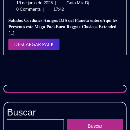
18
EURO
18 de junio de 2025
|
Gato Mix Dj
|
de
REGGAE
0 Comments
|
17:42
junio
CLASICO
𝐒𝐚𝐥𝐮𝐝𝐨𝐬 𝐂𝐨𝐫𝐝𝐢𝐚𝐥𝐞𝐬 𝐀𝐦𝐢𝐠𝐨𝐬 𝐃𝐉𝐒 𝐝𝐞𝐥 𝐏𝐥𝐚𝐧𝐞𝐭𝐚 𝐞𝐧𝐭𝐞𝐫𝐨𝐀𝐪𝐮𝐢 𝐥𝐞𝐬
de
EXTENDED
𝐏𝐫𝐞𝐬𝐞𝐧𝐭𝐨 𝐞𝐬𝐭𝐞 𝐌𝐞𝐠𝐚 𝐏𝐚𝐜𝐤𝐄𝐮𝐫𝐨 𝐑𝐞𝐠𝐠𝐚𝐞 𝐂𝐥𝐚𝐬𝐢𝐜𝐨𝐬 𝐄𝐱𝐭𝐞𝐧𝐝𝐞𝐝
2025
2025
[...]
–
PACK
DESCARGAR
DESCARGAR PACK
VOL.2
PACK
|
GRATIS
Buscar
Buscar