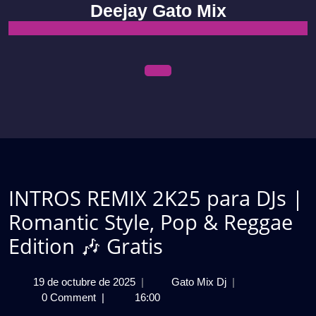
Skip
Deejay Gato Mix
to
content
Open
Menu
INTROS REMIX 2K25 para DJs |
Romantic Style, Pop & Reggae
Edition 🎶 Gratis
19
INTROS
19 de octubre de 2025
|
Gato Mix Dj
|
de
REMIX
0 Comment
|
16:00
octubre
2K25