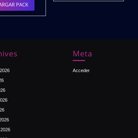
𝗗𝗘𝗦𝗖𝗔𝗥𝗚𝗔
DESCARGAR
ARGAR PACK
𝗚𝗥𝗔𝗧𝗜𝗦
PACK
hives
Meta
 2026
Acceder
26
026
026
026
2026
 2026