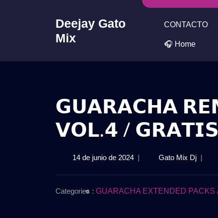
Skip
to
Deejay Gato
CONTACTO
content
Mix
🎧 Home
𝗚𝗨𝗔𝗥𝗔𝗖𝗛𝗔 𝗥𝗘
𝗩𝗢𝗟.𝟰 / 𝗚𝗥𝗔𝗧𝗜
14
𝗚𝗨𝗔
14 de junio de 2024
|
Gato Mix Dj
|
de
𝗥𝗘𝗠
junio
𝗣𝗔𝗖
de
𝟮𝟬𝟮𝟰
Categories :
GUARACHA EXTENDED PACKS / 20
2024
–
𝗩𝗢𝗟.