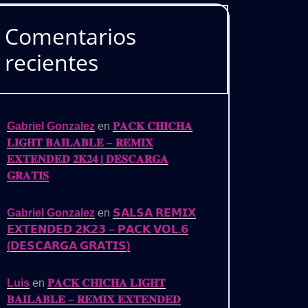
Comentarios
recientes
Gabriel Gonzalez
en
𝐏𝐀𝐂𝐊 𝐂𝐇𝐈𝐂𝐇𝐀
𝐋𝐈𝐆𝐇𝐓 𝐁𝐀𝐈𝐋𝐀𝐁𝐋𝐄 – 𝐑𝐄𝐌𝐈𝐗
𝐄𝐗𝐓𝐄𝐍𝐃𝐄𝐃 𝟐𝐊𝟐𝟒 | 𝐃𝐄𝐒𝐂𝐀𝐑𝐆𝐀
𝐆𝐑𝐀𝐓𝐈𝐒
Gabriel Gonzalez
en
𝗦𝗔𝗟𝗦𝗔 𝗥𝗘𝗠𝗜𝗫
𝗘𝗫𝗧𝗘𝗡𝗗𝗘𝗗 𝟮𝗞𝟮𝟯 – 𝗣𝗔𝗖𝗞 𝗩𝗢𝗟.𝟲
(𝗗𝗘𝗦𝗖𝗔𝗥𝗚𝗔 𝗚𝗥𝗔𝗧𝗜𝗦)
Luis
en
𝐏𝐀𝐂𝐊 𝐂𝐇𝐈𝐂𝐇𝐀 𝐋𝐈𝐆𝐇𝐓
𝐁𝐀𝐈𝐋𝐀𝐁𝐋𝐄 – 𝐑𝐄𝐌𝐈𝐗 𝐄𝐗𝐓𝐄𝐍𝐃𝐄𝐃