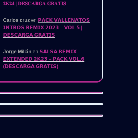
𝟐𝐊𝟐𝟒 | 𝐃𝐄𝐒𝐂𝐀𝐑𝐆𝐀 𝐆𝐑𝐀𝐓𝐈𝐒
Carlos cruz
en
𝗣𝗔𝗖𝗞 𝗩𝗔𝗟𝗟𝗘𝗡𝗔𝗧𝗢𝗦
𝗜𝗡𝗧𝗥𝗢𝗦 𝗥𝗘𝗠𝗜𝗫 𝟮𝟬𝟮𝟯 – 𝗩𝗢𝗟.𝟱 |
𝗗𝗘𝗦𝗖𝗔𝗥𝗚𝗔 𝗚𝗥𝗔𝗧𝗜𝗦
Jorge Millán
en
𝗦𝗔𝗟𝗦𝗔 𝗥𝗘𝗠𝗜𝗫
𝗘𝗫𝗧𝗘𝗡𝗗𝗘𝗗 𝟮𝗞𝟮𝟯 – 𝗣𝗔𝗖𝗞 𝗩𝗢𝗟.𝟲
(𝗗𝗘𝗦𝗖𝗔𝗥𝗚𝗔 𝗚𝗥𝗔𝗧𝗜𝗦)