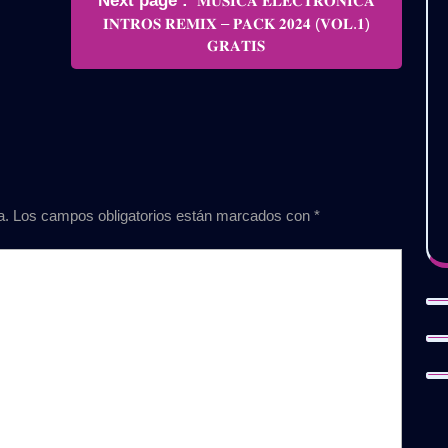
Next page
𝐌𝐔𝐒𝐈𝐂𝐀 𝐄𝐋𝐄𝐂𝐓𝐑𝐎𝐍𝐈𝐂𝐀
Posts
𝐈𝐍𝐓𝐑𝐎𝐒 𝐑𝐄𝐌𝐈𝐗 – 𝐏𝐀𝐂𝐊 𝟐𝟎𝟐𝟒 (𝐕𝐎𝐋.𝟏)
𝐆𝐑𝐀𝐓𝐈𝐒
a.
Los campos obligatorios están marcados con
*