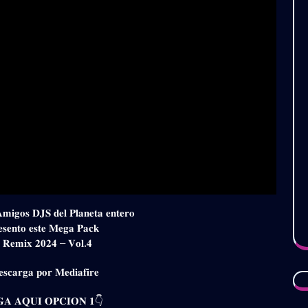
𝐀𝐦𝐢𝐠𝐨𝐬 𝐃𝐉𝐒 𝐝𝐞𝐥 𝐏𝐥𝐚𝐧𝐞𝐭𝐚 𝐞𝐧𝐭𝐞𝐫𝐨
𝐞𝐬𝐞𝐧𝐭𝐨 𝐞𝐬𝐭𝐞 𝐌𝐞𝐠𝐚 𝐏𝐚𝐜𝐤
 𝐑𝐞𝐦𝐢𝐱 𝟐𝟎𝟐𝟒 – 𝐕𝐨𝐥.𝟒
𝐬𝐜𝐚𝐫𝐠𝐚 𝐩𝐨𝐫 𝐌𝐞𝐝𝐢𝐚𝐟𝐢𝐫𝐞
𝐀 𝐀𝐐𝐔𝐈 𝐎𝐏𝐂𝐈𝐎𝐍 𝟏👇