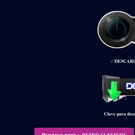
✅𝐃𝐄𝐒𝐂𝐀𝐑𝐆
𝐂𝐥𝐚𝐯𝐞 𝐩𝐚𝐫𝐚 𝐝
Navegación
Older