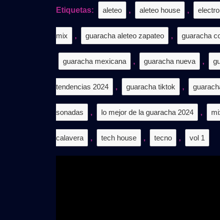
/
Etiquetas:
aleteo
,
aleteo house
,
electr
𝗚𝗥𝗔𝗧
mix
,
guaracha aleteo zapateo
,
guaracha co
guaracha mexicana
,
guaracha nueva
,
g
tendencias 2024
,
guaracha tiktok
,
guaracha
sonadas
,
lo mejor de la guaracha 2024
,
mi
calavera
,
tech house
,
tecno
,
vol 1