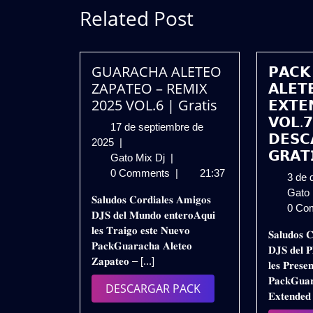
Related Post
GUARACHA ALETEO
𝗣𝗔𝗖𝗞
ZAPATEO – REMIX
𝗔𝗟𝗘𝗧
2025 VOL.6 | Gratis
𝗘𝗫𝗧𝗘
𝗩𝗢𝗟.𝟳
17 de septiembre de
𝗗𝗘𝗦𝗖
17
2025
|
𝗚𝗥𝗔𝗧
de
GUARACHA
Gato Mix Dj
|
septiembre
ALETEO
0 Comments
|
21:37
3 de 
de
ZAPATEO
Gato
𝐒𝐚𝐥𝐮𝐝𝐨𝐬 𝐂𝐨𝐫𝐝𝐢𝐚𝐥𝐞𝐬 𝐀𝐦𝐢𝐠𝐨𝐬
2025
–
0 Co
𝐃𝐉𝐒 𝐝𝐞𝐥 𝐌𝐮𝐧𝐝𝐨 𝐞𝐧𝐭𝐞𝐫𝐨𝐀𝐪𝐮𝐢
REMIX
𝐥𝐞𝐬 𝐓𝐫𝐚𝐢𝐠𝐨 𝐞𝐬𝐭𝐞 𝐍𝐮𝐞𝐯𝐨
2025
𝐒𝐚𝐥𝐮𝐝𝐨𝐬 𝐂
𝐏𝐚𝐜𝐤𝐆𝐮𝐚𝐫𝐚𝐜𝐡𝐚 𝐀𝐥𝐞𝐭𝐞𝐨
VOL.6
𝐃𝐉𝐒 𝐝𝐞𝐥 𝐏
𝐙𝐚𝐩𝐚𝐭𝐞𝐨 – [...]
|
𝐥𝐞𝐬 𝐏𝐫𝐞𝐬𝐞
Gratis
𝐏𝐚𝐜𝐤𝐆𝐮𝐚
DESCARGAR
DESCARGAR PACK
𝐄𝐱𝐭𝐞𝐧𝐝𝐞𝐝
PACK