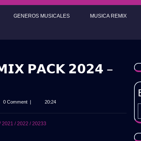
GENEROS MUSICALES
MUSICA REMIX
𝗜𝗫 𝗣𝗔𝗖𝗞 𝟮𝟬𝟮𝟰 –

𝗔𝗖𝗛𝗔
0 Comment
|
20:24
𝗫

21 / 2022 / 20233
