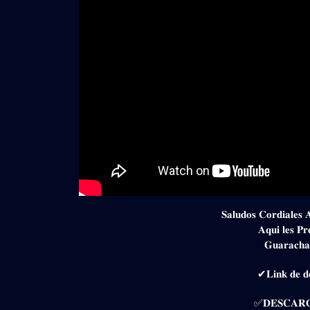
𝐒𝐚𝐥𝐮𝐝𝐨𝐬 𝐂𝐨𝐫𝐝𝐢𝐚𝐥𝐞𝐬 
𝐀𝐪𝐮𝐢 𝐥𝐞𝐬 𝐏𝐫
𝐆𝐮𝐚𝐫𝐚𝐜𝐡
✔𝐋𝐢𝐧𝐤 𝐝𝐞 𝐝𝐞
✅𝐃𝐄𝐒𝐂𝐀𝐑𝐆