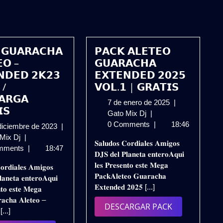
 𝗚𝗨𝗔𝗥𝗔𝗖𝗛𝗔
𝗣𝗔𝗖𝗞 𝗔𝗟𝗘𝗧𝗘𝗢
𝗘𝗢 –
𝗚𝗨𝗔𝗥𝗔𝗖𝗛𝗔
𝗡𝗗𝗘𝗗 𝟮𝗞𝟮𝟯
𝗘𝗫𝗧𝗘𝗡𝗗𝗘𝗗 𝟮𝟬𝟮𝟱
 /
𝗩𝗢𝗟.𝟭 | 𝗚𝗥𝗔𝗧𝗜𝗦
𝗔𝗥𝗚𝗔
7
7 de enero de 2025
|
𝗦
𝗣𝗔𝗖𝗞
de
Gato Mix Dj
|
𝗔𝗟𝗘𝗧𝗘𝗢
enero
0 Comments
|
18:46
3
diciembre de 2023
|
𝗚𝗨𝗔𝗥𝗔𝗖𝗛𝗔
de
𝗣𝗔𝗖𝗞
de
 Mix Dj
|
𝐒𝐚𝐥𝐮𝐝𝐨𝐬 𝐂𝐨𝐫𝐝𝐢𝐚𝐥𝐞𝐬 𝐀𝐦𝐢𝐠𝐨𝐬
𝗘𝗫𝗧𝗘𝗡𝗗𝗘𝗗
2025
𝗚𝗨𝗔𝗥𝗔𝗖𝗛𝗔
diciembre
mments
|
18:47
𝐃𝐉𝐒 𝐝𝐞𝐥 𝐏𝐥𝐚𝐧𝐞𝐭𝐚 𝐞𝐧𝐭𝐞𝐫𝐨𝐀𝐪𝐮𝐢
𝟮𝟬𝟮𝟱
𝗔𝗟𝗘𝗧𝗘𝗢
de
𝐥𝐞𝐬 𝐏𝐫𝐞𝐬𝐞𝐧𝐭𝐨 𝐞𝐬𝐭𝐞 𝐌𝐞𝐠𝐚
𝐨𝐫𝐝𝐢𝐚𝐥𝐞𝐬 𝐀𝐦𝐢𝐠𝐨𝐬
𝗩𝗢𝗟.𝟭
–
2023
𝐏𝐚𝐜𝐤𝐀𝐥𝐞𝐭𝐞𝐨 𝐆𝐮𝐚𝐫𝐚𝐜𝐡𝐚
𝐚𝐧𝐞𝐭𝐚 𝐞𝐧𝐭𝐞𝐫𝐨𝐀𝐪𝐮𝐢
|
𝗘𝗫𝗧𝗘𝗡𝗗𝗘𝗗
𝐄𝐱𝐭𝐞𝐧𝐝𝐞𝐝 𝟐𝟎𝟐𝟓 [...]
𝐧𝐭𝐨 𝐞𝐬𝐭𝐞 𝐌𝐞𝐠𝐚
𝗚𝗥𝗔𝗧𝗜𝗦
𝟮𝗞𝟮𝟯
𝐚𝐜𝐡𝐚 𝐀𝐥𝐞𝐭𝐞𝐨 –
𝗩𝗢𝗟.𝟳
DESCARGAR
DESCARGAR PACK
 [...]
/
PACK