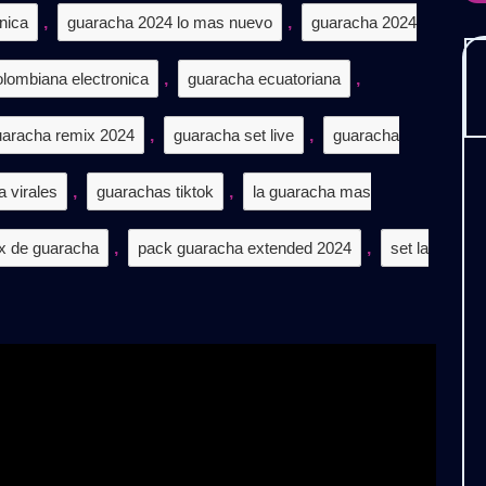
onica
,
guaracha 2024 lo mas nuevo
,
guaracha 2024
𝗜𝗦
lombiana electronica
,
guaracha ecuatoriana
,
uaracha remix 2024
,
guaracha set live
,
guaracha
 virales
,
guarachas tiktok
,
la guaracha mas
x de guaracha
,
pack guaracha extended 2024
,
set la