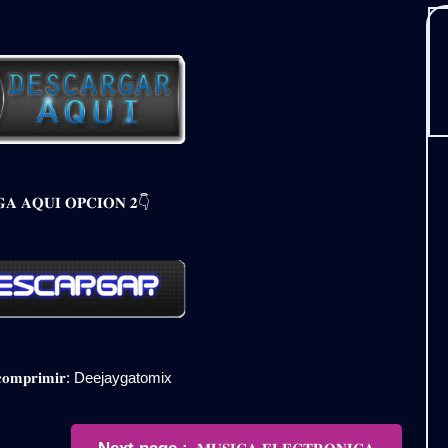
𝐀 𝐀𝐐𝐔𝐈 𝐎𝐏𝐂𝐈𝐎𝐍 𝟐👇
𝐞𝐬𝐜𝐨𝐦𝐩𝐫𝐢𝐦𝐢𝐫: Deejaygatomix
Newer