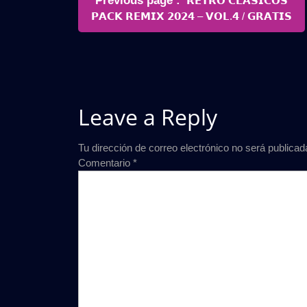
Previous page
𝗥𝗘𝗧𝗥𝗢 𝗖𝗟𝗔𝗦𝗜𝗖𝗢𝗦
de
Posts
𝗣𝗔𝗖𝗞 𝗥𝗘𝗠𝗜𝗫 𝟮𝟬𝟮𝟰 – 𝗩𝗢𝗟.𝟰 / 𝗚𝗥𝗔𝗧𝗜𝗦
entradas
Leave a Reply
Tu dirección de correo electrónico no será publicad
Comentario
*