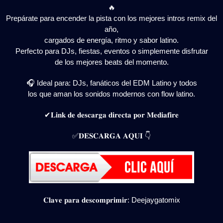
🔥
Prepárate para encender la pista con los mejores intros remix del
año,
cargados de energía, ritmo y sabor latino.
Perfecto para DJs, fiestas, eventos o simplemente disfrutar
de los mejores beats del momento.
🎧 Ideal para: DJs, fanáticos del EDM Latino y todos
los que aman los sonidos modernos con flow latino.
✔𝐋𝐢𝐧𝐤 𝐝𝐞 𝐝𝐞𝐬𝐜𝐚𝐫𝐠𝐚 𝐝𝐢𝐫𝐞𝐜𝐭𝐚 𝐩𝐨𝐫 𝐌𝐞𝐝𝐢𝐚𝐟𝐢𝐫𝐞
✅𝐃𝐄𝐒𝐂𝐀𝐑𝐆𝐀 𝐀𝐐𝐔𝐈 👇
𝐂𝐥𝐚𝐯𝐞 𝐩𝐚𝐫𝐚 𝐝𝐞𝐬𝐜𝐨𝐦𝐩𝐫𝐢𝐦𝐢𝐫: Deejaygatomix
Navegación