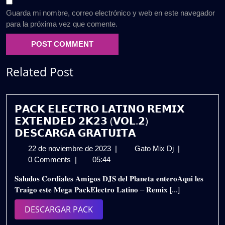
Guarda mi nombre, correo electrónico y web en este navegador
para la próxima vez que comente.
Related Post
𝗣𝗔𝗖𝗞 𝗘𝗟𝗘𝗖𝗧𝗥𝗢 𝗟𝗔𝗧𝗜𝗡𝗢 𝗥𝗘𝗠𝗜𝗫
𝗘𝗫𝗧𝗘𝗡𝗗𝗘𝗗 𝟮𝗞𝟮𝟯 (𝗩𝗢𝗟.𝟮)
𝗗𝗘𝗦𝗖𝗔𝗥𝗚𝗔 𝗚𝗥𝗔𝗧𝗨𝗜𝗧𝗔
22
𝗣𝗔𝗖𝗞
22 de noviembre de 2023
|
Gato Mix Dj
|
de
𝗘𝗟𝗘𝗖𝗧𝗥𝗢
0 Comments
|
05:44
noviembre
𝗟𝗔𝗧𝗜𝗡𝗢
𝐒𝐚𝐥𝐮𝐝𝐨𝐬 𝐂𝐨𝐫𝐝𝐢𝐚𝐥𝐞𝐬 𝐀𝐦𝐢𝐠𝐨𝐬 𝐃𝐉𝐒 𝐝𝐞𝐥 𝐏𝐥𝐚𝐧𝐞𝐭𝐚 𝐞𝐧𝐭𝐞𝐫𝐨𝐀𝐪𝐮𝐢 𝐥𝐞𝐬
de
𝗥𝗘𝗠𝗜𝗫
𝐓𝐫𝐚𝐢𝐠𝐨 𝐞𝐬𝐭𝐞 𝐌𝐞𝐠𝐚 𝐏𝐚𝐜𝐤𝐄𝐥𝐞𝐜𝐭𝐫𝐨 𝐋𝐚𝐭𝐢𝐧𝐨 – 𝐑𝐞𝐦𝐢𝐱 [...]
2023
𝗘𝗫𝗧𝗘𝗡𝗗𝗘𝗗
𝟮𝗞𝟮𝟯
DESCARGAR
DESCARGAR PACK
(𝗩𝗢𝗟.𝟮)
PACK