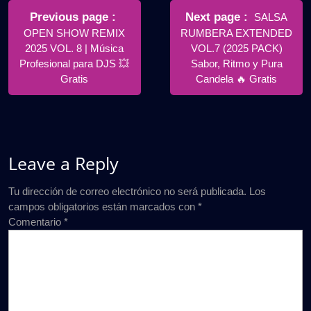
de
Older
Newer
Previous page
Next page
SALSA
Posts
Posts
OPEN SHOW REMIX
RUMBERA EXTENDED
entradas
2025 VOL. 8 | Música
VOL.7 (2025 PACK)
Profesional para DJS 💥
Sabor, Ritmo y Pura
Gratis
Candela 🔥 Gratis
Leave a Reply
Tu dirección de correo electrónico no será publicada.
Los
campos obligatorios están marcados con
*
Comentario
*