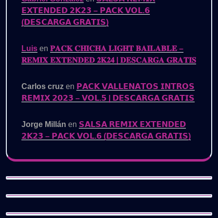
𝗘𝗫𝗧𝗘𝗡𝗗𝗘𝗗 𝟮𝗞𝟮𝟯 – 𝗣𝗔𝗖𝗞 𝗩𝗢𝗟.𝟲
(𝗗𝗘𝗦𝗖𝗔𝗥𝗚𝗔 𝗚𝗥𝗔𝗧𝗜𝗦)
Luis
en
𝐏𝐀𝐂𝐊 𝐂𝐇𝐈𝐂𝐇𝐀 𝐋𝐈𝐆𝐇𝐓 𝐁𝐀𝐈𝐋𝐀𝐁𝐋𝐄 –
𝐑𝐄𝐌𝐈𝐗 𝐄𝐗𝐓𝐄𝐍𝐃𝐄𝐃 𝟐𝐊𝟐𝟒 | 𝐃𝐄𝐒𝐂𝐀𝐑𝐆𝐀 𝐆𝐑𝐀𝐓𝐈𝐒
Carlos cruz
en
𝗣𝗔𝗖𝗞 𝗩𝗔𝗟𝗟𝗘𝗡𝗔𝗧𝗢𝗦 𝗜𝗡𝗧𝗥𝗢𝗦
𝗥𝗘𝗠𝗜𝗫 𝟮𝟬𝟮𝟯 – 𝗩𝗢𝗟.𝟱 | 𝗗𝗘𝗦𝗖𝗔𝗥𝗚𝗔 𝗚𝗥𝗔𝗧𝗜𝗦
Jorge Millán
en
𝗦𝗔𝗟𝗦𝗔 𝗥𝗘𝗠𝗜𝗫 𝗘𝗫𝗧𝗘𝗡𝗗𝗘𝗗
𝟮𝗞𝟮𝟯 – 𝗣𝗔𝗖𝗞 𝗩𝗢𝗟.𝟲 (𝗗𝗘𝗦𝗖𝗔𝗥𝗚𝗔 𝗚𝗥𝗔𝗧𝗜𝗦)