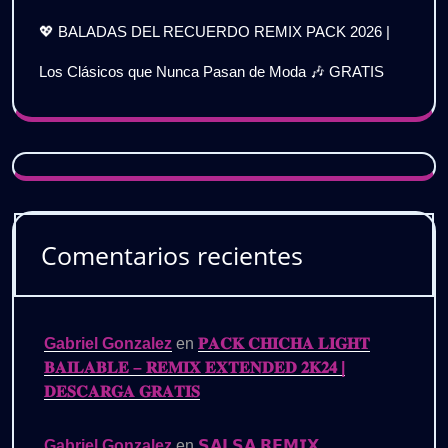
💖 BALADAS DEL RECUERDO REMIX PACK 2026 |
Los Clásicos que Nunca Pasan de Moda 🎶 GRATIS
Comentarios recientes
Gabriel Gonzalez
en
𝐏𝐀𝐂𝐊 𝐂𝐇𝐈𝐂𝐇𝐀 𝐋𝐈𝐆𝐇𝐓
𝐁𝐀𝐈𝐋𝐀𝐁𝐋𝐄 – 𝐑𝐄𝐌𝐈𝐗 𝐄𝐗𝐓𝐄𝐍𝐃𝐄𝐃 𝟐𝐊𝟐𝟒 |
𝐃𝐄𝐒𝐂𝐀𝐑𝐆𝐀 𝐆𝐑𝐀𝐓𝐈𝐒
Gabriel Gonzalez
en
𝗦𝗔𝗟𝗦𝗔 𝗥𝗘𝗠𝗜𝗫