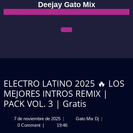
Skip
Deejay Gato Mix
to
content
Open
Menu
ELECTRO LATINO 2025 🔥 LOS
MEJORES INTROS REMIX |
PACK VOL. 3 | Gratis
7
ELECTRO
7 de noviembre de 2025
|
Gato Mix Dj
|
de
LATINO
0 Comment
|
19:46
noviembre
2025