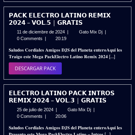
𝗗𝗘𝗦𝗖𝗔𝗥𝗚𝗔
𝗚𝗥𝗔𝗧𝗨𝗜𝗧𝗔
𝗣𝗔𝗖𝗞 𝗘𝗟𝗘𝗖𝗧𝗥𝗢 𝗟𝗔𝗧𝗜𝗡𝗢 𝗥𝗘𝗠𝗜𝗫
𝟮𝟬𝟮𝟰 – 𝗩𝗢𝗟.𝟱 | 𝗚𝗥𝗔𝗧𝗜𝗦
11
𝗣𝗔𝗖𝗞
11 de diciembre de 2024
|
Gato Mix Dj
|
de
𝗘𝗟𝗘𝗖𝗧𝗥𝗢
0 Comments
|
20:19
diciembre
𝗟𝗔𝗧𝗜𝗡𝗢
𝐒𝐚𝐥𝐮𝐝𝐨𝐬 𝐂𝐨𝐫𝐝𝐢𝐚𝐥𝐞𝐬 𝐀𝐦𝐢𝐠𝐨𝐬 𝐃𝐉𝐒 𝐝𝐞𝐥 𝐏𝐥𝐚𝐧𝐞𝐭𝐚 𝐞𝐧𝐭𝐞𝐫𝐨𝐀𝐪𝐮𝐢 𝐥𝐞𝐬
de
𝗥𝗘𝗠𝗜𝗫
𝐓𝐫𝐚𝐢𝐠𝐨 𝐞𝐬𝐭𝐞 𝐌𝐞𝐠𝐚 𝐏𝐚𝐜𝐤𝐄𝐥𝐞𝐜𝐭𝐫𝐨 𝐋𝐚𝐭𝐢𝐧𝐨 𝐑𝐞𝐦𝐢𝐱 𝟐𝟎𝟐𝟒 [...]
2024
𝟮𝟬𝟮𝟰
–
DESCARGAR
DESCARGAR PACK
𝗩𝗢𝗟.𝟱
PACK
|
𝗚𝗥𝗔𝗧𝗜𝗦
𝗘𝗟𝗘𝗖𝗧𝗥𝗢 𝗟𝗔𝗧𝗜𝗡𝗢 𝗣𝗔𝗖𝗞 𝗜𝗡𝗧𝗥𝗢𝗦
𝗥𝗘𝗠𝗜𝗫 𝟮𝟬𝟮𝟰 – 𝗩𝗢𝗟.𝟯 | 𝗚𝗥𝗔𝗧𝗜𝗦
25
𝗘𝗟𝗘𝗖𝗧𝗥𝗢
25 de julio de 2024
|
Gato Mix Dj
|
de
𝗟𝗔𝗧𝗜𝗡𝗢
0 Comments
|
20:06
julio
𝗣𝗔𝗖𝗞
𝐒𝐚𝐥𝐮𝐝𝐨𝐬 𝐂𝐨𝐫𝐝𝐢𝐚𝐥𝐞𝐬 𝐀𝐦𝐢𝐠𝐨𝐬 𝐃𝐉𝐒 𝐝𝐞𝐥 𝐏𝐥𝐚𝐧𝐞𝐭𝐚 𝐞𝐧𝐭𝐞𝐫𝐨𝐀𝐪𝐮𝐢 𝐥𝐞𝐬
de
𝗜𝗡𝗧𝗥𝗢𝗦
𝐏𝐫𝐞𝐬𝐞𝐧𝐭𝐨 𝐞𝐬𝐭𝐞 𝐌𝐞𝐠𝐚 𝐏𝐚𝐜𝐤𝐄𝐥𝐞𝐜𝐭𝐫𝐨 𝐋𝐚𝐭𝐢𝐧𝐨 – 𝐈𝐧𝐭𝐫𝐨𝐬 [...]