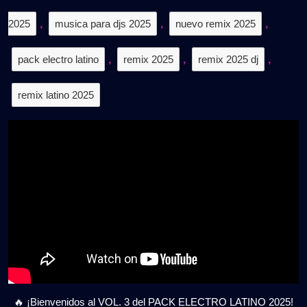
2025
,
musica para djs 2025
,
nuevo remix 2025
,
pack electro latino
,
remix 2025
,
remix 2025 dj
,
remix latino 2025
🔥 ¡Bienvenidos al VOL. 3 del PACK ELECTRO LATINO 2025!